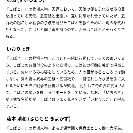
『こばと。』の登場人物。天界において、天使の卵をふ化させる役目
を担っている天使。五百祇と出逢い、互いに惹かれ合っていたが、五
百祇の起こした戦争の余波を浴びたこばとを救うために、魂の身代わ
りとなった。こばとと同じ魂を持つので、姿形はこばととそっくりで
ある。
いおりょぎ
『こばと。』の登場人物。こばとと一緒に行動している犬のぬいぐる
み。こばとのお目付役のような立場で、こばとの行動を独断で採点し
ている。ぬいぐるみの姿をしているため、人の目があるところでは動
けない。真の姿は異界の王族・五百祇で、一目惚れした水晶を手に入
れるために天界に戦争を仕掛けるが敗北。 罰として今の姿に変えられ
て、こばとの願いを叶えるサポートをしている。なお、「いおろぎ」
が正式な名前だが、こばとはうまく発音できず「いおりょぎ」と呼ん
でいる。
藤本 清和
(ふじもと きよかず)
『こばと。』の登場人物。よもぎ保育園で保育士として働く大学生。