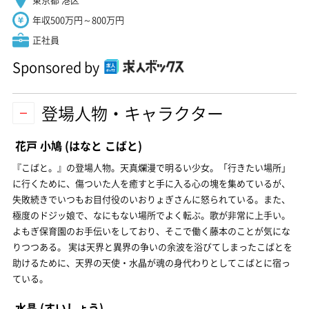
年収500万円～800万円
正社員
Sponsored by
登場人物・キャラクター
花戸 小鳩
(はなと こばと)
『こばと。』の登場人物。天真爛漫で明るい少女。「行きたい場所」
に行くために、傷ついた人を癒すと手に入る心の塊を集めているが、
失敗続きでいつもお目付役のいおりょぎさんに怒られている。また、
極度のドジッ娘で、なにもない場所でよく転ぶ。歌が非常に上手い。
よもぎ保育園のお手伝いをしており、そこで働く藤本のことが気にな
りつつある。 実は天界と異界の争いの余波を浴びてしまったこばとを
助けるために、天界の天使・水晶が魂の身代わりとしてこばとに宿っ
ている。
水晶
(すいしょう)