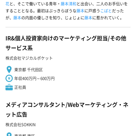
花
と、そこで働いている青年・
藤本清和
と出会い、二人のお手伝いを
することとなる。最初はぶっきらぼうな
藤本
に戸惑う
こばと
だった
が、
藤本
の内面の優しさを知り、じょじょに
藤本
に惹かれていく。
IR&個人投資家向けのマーケティング担当/その他
サービス系
株式会社マジカルポケット
東京都 千代田区
年収400万円～600万円
正社員
メディアコンサルタント/Webマーケティング・ネ
ット広告
株式会社SOKKIN
東京都 港区