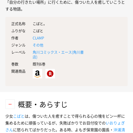
「自分の行きたい場所」に行くために、傷ついた人を癒していこうと
する物語。
正式名称
こばと。
ふりがな
こばと
作者
CLAMP
ジャンル
その他
レーベル
角川コミックス・エース(
角川書
店
)
巻数
既刊6巻
関連商品
概要・あらすじ
少女
こばと
は、傷ついた人を癒すことで得られる心の塊をビン一杯に
集めるために頑張っているが、失敗ばかりでお目付役での
いおりょぎ
さん
に怒られてばかりだった。ある時、よもぎ保育園の園長・
沖浦清