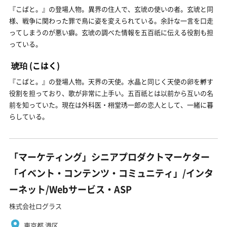
『こばと。』の登場人物。異界の住人で、玄琥の使いの者。玄琥と同
様、戦争に関わった罪で鳥に姿を変えられている。余計な一言を口走
ってしまうのが悪い癖。玄琥の調べた情報を五百祇に伝える役割も担
っている。
琥珀
(こはく)
『こばと。』の登場人物。天界の天使。水晶と同じく天使の卵を孵す
役割を担っており、歌が非常に上手い。五百祇とは以前から互いの名
前を知っていた。現在は外科医・栩堂琇一郎の恋人として、一緒に暮
らしている。
「マーケティング」シニアプロダクトマーケター
「イベント・コンテンツ・コミュニティ」/インタ
ーネット/Webサービス・ASP
株式会社ログラス
東京都 港区