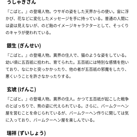
うしゃぎさん
『こばと。』の登場人物。ウサギの姿をした天界からの使い。宙に浮
かび、花などに変化したメッセージを手に持っている。普通の人間に
は姿は見えないが、のど飴のイメージキャラクターとして、そっくり
のキャラが使われている。
銀生
(ぎんせい)
『こばと。』の登場人物。異界の住人で、猫のような姿をしている。
幼い頃に五百祇に拾われ、育てられた。五百祇には特別な感情を抱い
ており、なにかと突っかかったり、他の者が五百祇の邪魔をしたり、
悪くいうことを許さなかったりする。
玄琥
(げんこ)
『こばと。』の登場人物。異界の住人。かつて五百祇が起こした戦争
のとばっちりで、熊の姿に代えられている。さらに、バームクーヘン
屋を営むことを命じられているが、バームクーヘン作りに関しては気
に入っており、バームクーヘン屋を楽しんでいる。
瑞祥
(ずいしょう)