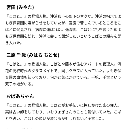
宮田
(みやた)
『こばと。』の登場人物。沖浦和斗の部下のヤクザ。沖浦の指示でよ
もぎ保育園に嫌がらせをしていたが、盲腸で苦しんでいるところをこ
ばとに発見され、病院に運ばれた。退院後、こばとに礼を言うためよ
もぎ保育園を訪れ、沖浦に会って話がしたいというこばとの頼みを聞
き入れた。
三原 千歳
(みはら ちとせ)
『こばと。』の登場人物。こばとや藤本が住むアパートの管理人。清
花の高校時代のクラスメイトで、同じクラブに入っていた。よもぎ保
育園の事情も知っており、何かと気にかけている。千帆、千世という
双子の娘がいる。
おばあちゃん
『こばと。』の登場人物。こばとがお手伝いに押しかけた家の住人。
実は占い師をしており、いおりょぎさんのことも気付いていた。こば
とを占い、こばとの願いが変わるかもしれないと予言した。