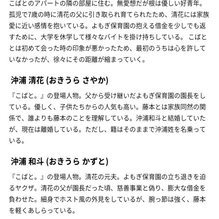
こばとのアパートの隣の部屋に住む。無愛想だが根は優しい好青年。
孤児で7歳の時に清花の父に引き取られ育てられたため、清花には家族
愛に近い感情を抱いている。よもぎ保育園の抱える借金を少しでも返
すために、大学を休学して様々なバイトを掛け持ちしている。 こばと
とは初めて会った時の印象が悪かったため、最初のうちは心を許して
いなかったが、徐々にその距離が縮まっていく。
沖浦 清花
(おきうら さやか)
『こばと。』の登場人物。父から受け継いだよもぎ保育園の園長をし
ている。優しく、子供たちからの人気も高い。藤本とは家族同然の関
係で、誰よりも藤本のことを理解している。沖浦和斗と結婚していた
が、現在は離婚している。ただし、籍はそのままで沖浦姓を名乗って
いる。
沖浦 和斗
(おきうら かずと)
『こばと。』の登場人物。清花の元夫。よもぎ保育園の立ち退きを迫
るヤクザ。清花の父が園長だった頃、慈善事業と偽り、膨大な借金を
負わせた。細身でホスト風の外見をしているが、腕っ節は強く、藤本
を軽くあしらっている。