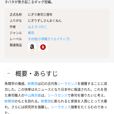
タバタが巻き起こるギャグ短編。
正式名称
にぎり寿司三億年
ふりがな
にぎりずしさんおくねん
作者
山上 たつひこ
ジャンル
寿司
レーベル
その他(
小学館クリエイティブ
)
関連商品
概要・あらすじ
魚類学の権威、
鰘教授
は幻の古代魚
シーラカンス
を捕獲することに成
功した。この快挙は大ニュースとなり日本中に報道された。これを見
た寿司職人の
牛山興兵衛
は、
シーラカンス
で寿司を握りたいと考え、
鰘教授
のもとを訪れる。
鰘教授
に断られると家族を人質にとって大暴
れ。さらには研究所を強襲し、
シーラカンス
強奪をたくらむのであっ
た。