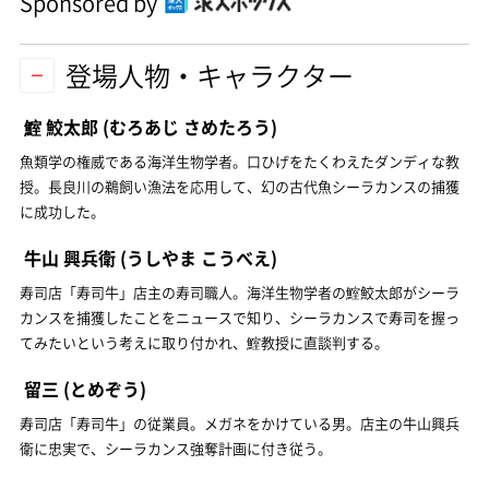
Sponsored by
登場人物・キャラクター
鰘 鮫太郎
(むろあじ さめたろう)
魚類学の権威である海洋生物学者。口ひげをたくわえたダンディな教
授。長良川の鵜飼い漁法を応用して、幻の古代魚シーラカンスの捕獲
に成功した。
牛山 興兵衛
(うしやま こうべえ)
寿司店「寿司牛」店主の寿司職人。海洋生物学者の鰘鮫太郎がシーラ
カンスを捕獲したことをニュースで知り、シーラカンスで寿司を握っ
てみたいという考えに取り付かれ、鰘教授に直談判する。
留三
(とめぞう)
寿司店「寿司牛」の従業員。メガネをかけている男。店主の牛山興兵
衛に忠実で、シーラカンス強奪計画に付き従う。