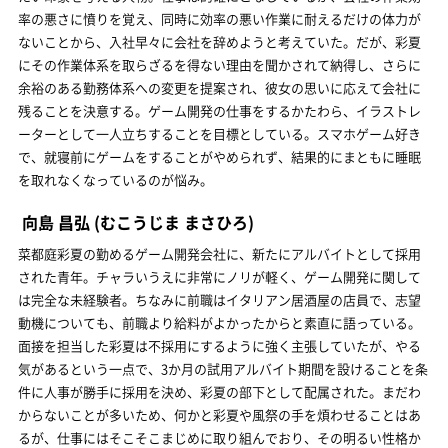
率の悪さに憤りを覚え、同時に効率の悪い作業に耐えるだけの体力が
ないことから、入社早々に会社を辞めようと考えていた。だが、彩夏
にその作業体系を取らざるを得ない理由を聞かされて納得し、さらに
余裕のある勤務体系への変更を提案され、彼女の思いに応えて会社に
残ることを決意する。ゲーム開発の仕事をするかたわら、イラストレ
ーターとして一人立ちすることを目標としている。スマホゲーム好き
で、就寝前にゲームをすることがやめられず、結果的にまともに睡眠
を取れなくなっているのが悩み。
向島 昌弘
(むこうじま まさひろ)
菜都庭彩夏の勤めるゲーム開発会社に、新たにアルバイトとして採用
された青年。チャラいうえに非常にノリが軽く、ゲーム開発に関して
は完全な未経験者。ちなみに前職はイタリアン居酒屋の店員で、志望
動機についても、前職より給料がよかったからと素直に語っている。
面接を担当した彩夏は不採用にするように強く主張していたが、やる
気があるという一点で、3か月の試用アルバイト期間を設けることを条
件に人事が勝手に採用を決め、彩夏の部下として配属された。まだわ
からないことが多いため、何かと彩夏や風祭の手を煩わせることはあ
るが、仕事にはそこそこまじめに取り組んでおり、その明るい性格か