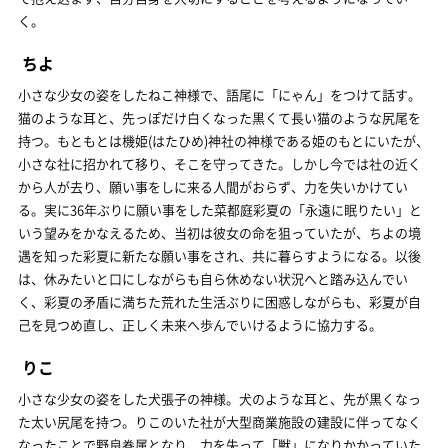
く。
ちよ
小さな少女の姿をしたねこ神様で、語尾に「にゃん」をつけて話す。
猫のような耳と、先っぽだけ白くなった黒くて長い猫のような尻尾を
持つ。もともとは機姫(はたひめ)神社の神様である姫のもとにいたが、
小さな社に招かれて移り、そこを守ってきた。しかし今では社の近く
から人が去り、願い事をしに来る人間がおらず、力を失いかけてい
る。実に36年ぶりに願い事をした菜都庭彩夏の「永遠に眠りたい」と
いう望みをかなえるため、当初は彼女の命を狙っていたが、ちよの境
遇を知った彩夏に新たな願い事をされ、共に暮らすようになる。以後
は、休みたいと口にしながらも自ら休めない状況へと踏み込んでい
く、彩夏の矛盾に満ちた荒れた生活ぶりに困惑しながらも、彩夏が自
己を見つめ直し、正しく未来へ歩んでいけるように協力する。
りこ
小さな少女の姿をした犬張子の神様。犬のような耳と、先が黒くなっ
た太い尻尾を持つ。りこのいた社が大型商業施設の建設に伴ってなく
なったことで野良眷属となり、力を失って「獣」になりかかっていた