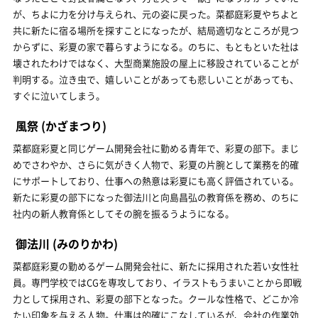
が、ちよに力を分け与えられ、元の姿に戻った。菜都庭彩夏やちよと
共に新たに宿る場所を探すことになったが、結局適切なところが見つ
からずに、彩夏の家で暮らすようになる。のちに、もともといた社は
壊されたわけではなく、大型商業施設の屋上に移設されていることが
判明する。泣き虫で、嬉しいことがあっても悲しいことがあっても、
すぐに泣いてしまう。
風祭
(かざまつり)
菜都庭彩夏と同じゲーム開発会社に勤める青年で、彩夏の部下。まじ
めでさわやか、さらに気がきく人物で、彩夏の片腕として業務を的確
にサポートしており、仕事への熱意は彩夏にも高く評価されている。
新たに彩夏の部下になった御法川と向島昌弘の教育係を務め、のちに
社内の新人教育係としてその腕を振るうようになる。
御法川
(みのりかわ)
菜都庭彩夏の勤めるゲーム開発会社に、新たに採用された若い女性社
員。専門学校ではCGを専攻しており、イラストもうまいことから即戦
力として採用され、彩夏の部下となった。クールな性格で、どこか冷
たい印象を与える人物。仕事は的確にこなしているが、会社の作業効