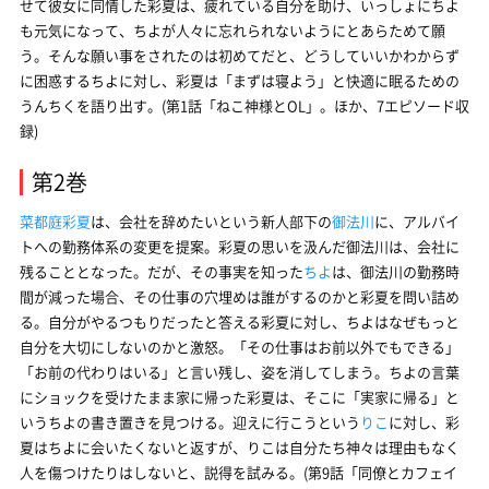
せて彼女に同情した彩夏は、疲れている自分を助け、いっしょにちよ
も元気になって、ちよが人々に忘れられないようにとあらためて願
う。そんな願い事をされたのは初めてだと、どうしていいかわからず
に困惑するちよに対し、彩夏は「まずは寝よう」と快適に眠るための
うんちくを語り出す。(第1話「ねこ神様とOL」。ほか、7エピソード収
録)
第2巻
菜都庭彩夏
は、会社を辞めたいという新人部下の
御法川
に、アルバイ
トへの勤務体系の変更を提案。彩夏の思いを汲んだ御法川は、会社に
残ることとなった。だが、その事実を知った
ちよ
は、御法川の勤務時
間が減った場合、その仕事の穴埋めは誰がするのかと彩夏を問い詰め
る。自分がやるつもりだったと答える彩夏に対し、ちよはなぜもっと
自分を大切にしないのかと激怒。「その仕事はお前以外でもできる」
「お前の代わりはいる」と言い残し、姿を消してしまう。ちよの言葉
にショックを受けたまま家に帰った彩夏は、そこに「実家に帰る」と
いうちよの書き置きを見つける。迎えに行こうという
りこ
に対し、彩
夏はちよに会いたくないと返すが、りこは自分たち神々は理由もなく
人を傷つけたりはしないと、説得を試みる。(第9話「同僚とカフェイ