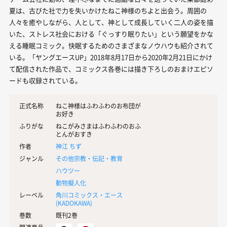
夏は、古びた社で力を失いかけたねこ神様のちよと出会う。周囲の
人々を癒やしながら、人として、神として成長していく二人の姿を描
いた、ストレス社会における「ぐっすり眠りたい」という願望をかな
える睡眠コミック。快眠するためのさまざまなノウハウも紹介されて
いる。「ヤングエースUP」2018年8月17日から2020年2月21日にかけ
て配信された作品で、コミックス各巻には描き下ろしのおまけエピソ
ードも収録されている。
正式名称
ねこ神様はふわふわのお布団が
お好き
ふりがな
ねこがみさまはふわふわのおふ
とんがおすき
作者
神江 ちず
ジャンル
その他宗教・伝記・教育
ハウツー
動物擬人化
レーベル
角川コミックス・エース
(
KADOKAWA
)
巻数
既刊2巻