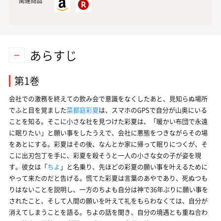
関連商品
あらすじ
第1巻
会社での激務を終えての飲み会で意識をなくしたあと、見知らぬ場所
でふと目を覚ました
菜都庭彩夏
は、スマホのGPSで自分が山奥にいる
ことを知る。そこに小さな社を見つけた彩夏は、「暖かい布団で永遠
に眠りたい」と願い事をしたうえで、会社に悪態をつきながらその場
をあとにする。彩夏はその後、なんとか家に帰って眠りにつくが、そ
こに出刃包丁を手に、彩夏を殺そうと一人の小さな女の子が姿を現
す。彼女は「
ちよ
」と名乗り、先ほどの彩夏の願い事を叶えるために
やって来たのだと告げる。慌てた彩夏は言葉のあやであり、死ぬつも
りはないことを説明し、一方のちよも自分は神で36年ぶりに願い事を
されたこと、そして人間の願いを叶えて礼をもらわなくては、自分が
消えてしまうことを語る。ちよの話を聞き、自分の境遇とも重ね合わ