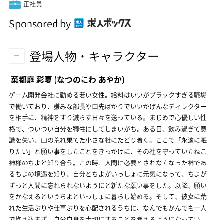
正社員
Sponsored by
登場人物・キャラクター
菜都庭 彩夏
(なつのにわ あやか)
ゲーム開発会社に勤める若い女性。給料はいいがブラックすぎる職場
で働いており、嫌みな部長や口先ばかりでいいかげんなディレクター
を相手に、精神をすり減らす日々を送っている。まじめで心優しい性
格で、ついつい自分を犠牲にしてしまいがち。ある日、飲み過ぎて意
識を失い、山の荒れ果てた小さな社にたどり着く。ここで「永遠に眠
りたい」と願い事をしたことをきっかけに、その社を守っていたねこ
神様のちよと知り合う。この時、人間に必要とされなくなった神であ
るちよの境遇を知り、自分とちよがいっしょに元気になって、ちよが
ずっと人間に忘れられないようにと新たな願い事をした。以降、願い
をかなえるというちよといっしょに暮らし始める。そして、彼女に荒
れた生活ぶりや仕事ぶりを心配されるうちに、なんでもかんでも一人
で抱え込まず、自分自身を大切にすることを考えるようになってい