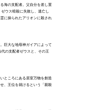
ある海の支配者。父自分を差し置
 ゼウス暗殺に失敗し、逃亡し
亡霊に操られたアリオンに殺され
族。巨大な地母神ガイアによって
当代の支配者ゼウスと、その王
深いところにある居室万物を創造
させ、王位を就けるという「親殺