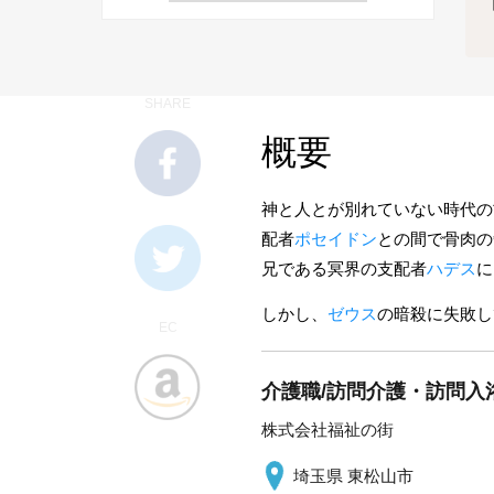
SHARE
概要
神と人とが別れていない時代の
配者
ポセイドン
との間で骨肉の
兄である冥界の支配者
ハデス
に
しかし、
ゼウス
の暗殺に失敗し
EC
介護職/訪問介護・訪問入
株式会社福祉の街
埼玉県 東松山市