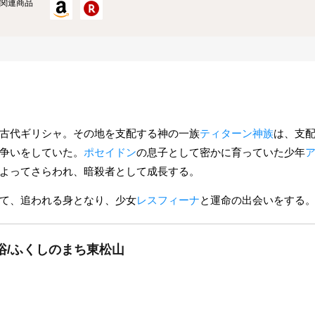
関連商品
古代ギリシャ。その地を支配する神の一族
ティターン神族
は、支
争いをしていた。
ポセイドン
の息子として密かに育っていた少年
よってさらわれ、暗殺者として成長する。
て、追われる身となり、少女
レスフィーナ
と運命の出会いをする
浴/ふくしのまち東松山