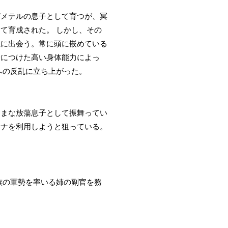
デメテルの息子として育つが、冥
て育成された。 しかし、その
王に出会う。常に頭に嵌めている
身につけた高い身体能力によっ
への反乱に立ち上がった。
ままな放蕩息子として振舞ってい
ーナを利用しようと狙っている。
族の軍勢を率いる姉の副官を務