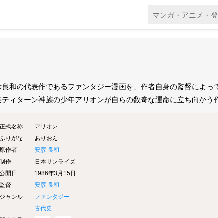
彦良和の代表作であるファンタジー漫画を、作者自身の監督によっ
族ティターン神族の少年アリオンが自らの数奇な運命に立ち向かう
正式名称
アリオン
ふりがな
ありおん
原作者
安彦 良和
制作
日本サンライズ
公開日
1986年3月15日
監督
安彦 良和
ジャンル
ファンタジー
古代史