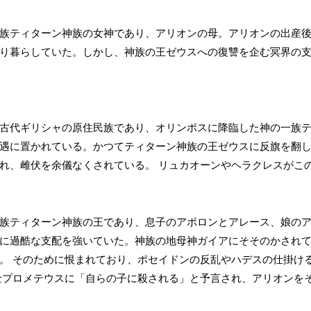
族ティターン神族の女神であり、アリオンの母。アリオンの出産
り暮らしていた。しかし、神族の王ゼウスへの復讐を企む冥界の
古代ギリシャの原住民族であり、オリンポスに降臨した神の一族
遇に置かれている。かつてティターン神族の王ゼウスに反旗を翻
れ、雌伏を余儀なくされている。 リュカオーンやヘラクレスがこ
族ティターン神族の王であり、息子のアポロンとアレース、娘の
に過酷な支配を強いていた。神族の地母神ガイアにそそのかされ
。 そのために恨まれており、ポセイドンの反乱やハデスの仕掛け
士プロメテウスに「自らの子に殺される」と予言され、アリオンを