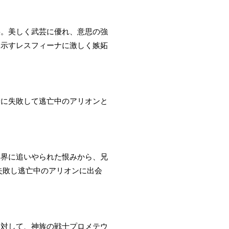
将。美しく武芸に優れ、意思の強
を示すレスフィーナに激しく嫉妬
殺に失敗して逃亡中のアリオンと
冥界に追いやられた恨みから、兄
失敗し逃亡中のアリオンに出会
に対して、神族の戦士プロメテウ