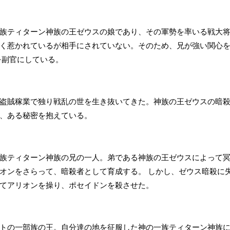
族ティターン神族の王ゼウスの娘であり、その軍勢を率いる戦大
く惹かれているが相手にされていない。そのため、兄が強い関心
を副官にしている。
盗賊稼業で独り戦乱の世を生き抜いてきた。神族の王ゼウスの暗
、ある秘密を抱えている。
族ティターン神族の兄の一人。弟である神族の王ゼウスによって
オンをさらって、暗殺者として育成する。 しかし、ゼウス暗殺に
てアリオンを操り、ポセイドンを殺させた。
トの一部族の王。自分達の地を征服した神の一族ティターン神族