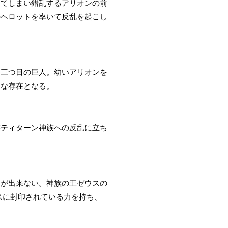
してしまい錯乱するアリオンの前
のヘロットを率いて反乱を起こし
た三つ目の巨人。幼いアリオンを
うな存在となる。
族ティターン神族への反乱に立ち
とが出来ない。神族の王ゼウスの
スに封印されている力を持ち、