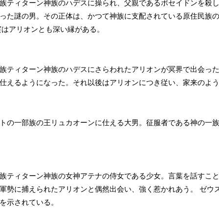
族ティターン神族のハデスに操られ、父親であるポセイドンを殺
った謎の男。その正体は、かつて神族に支配されている原住民族
実はアリオンとも深い縁がある。
族ティターン神族のハデスにさらわれたアリオンが冥界で出会っ
仕えるようになった。それ以後はアリオンにつき従い、家来のよ
トの一部族の王リュカオーンに仕える大男。征服者である神の一
族ティターン神族の女神アテナの侍女である少女。言葉を話すこ
軍勢に捕えられたアリオンと偶然出会い、強く惹かれあう。 ゼウ
を示されている。