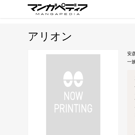
アリオン
安
一