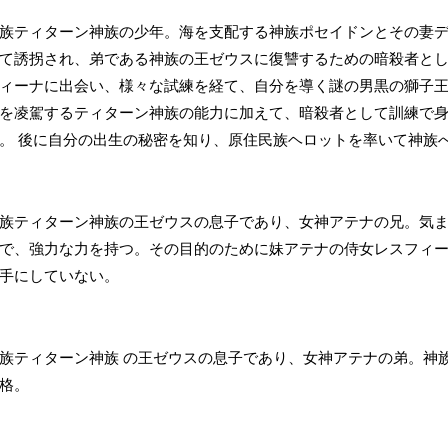
族ティターン神族の少年。海を支配する神族ポセイドンとその妻
て誘拐され、弟である神族の王ゼウスに復讐するための暗殺者とし
ィーナに出会い、様々な試練を経て、自分を導く謎の男黒の獅子
を凌駕するティターン神族の能力に加えて、暗殺者として訓練で
。 後に自分の出生の秘密を知り、原住民族ヘロットを率いて神族
族ティターン神族の王ゼウスの息子であり、女神アテナの兄。気
で、強力な力を持つ。その目的のために妹アテナの侍女レスフィ
手にしていない。
族ティターン神族 の王ゼウスの息子であり、女神アテナの弟。神
格。