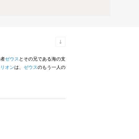
配者
ゼウス
とその兄である海の支
アリオン
は、
ゼウス
のもう一人の
。