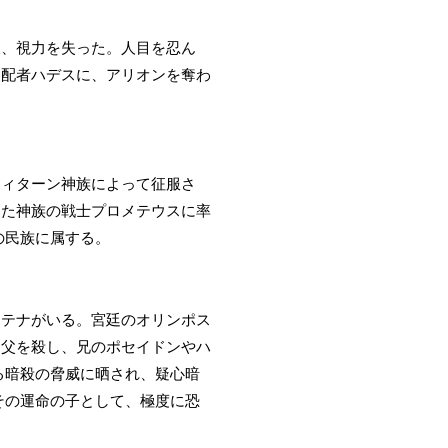
後、視力を失った。人目を忍ん
支配者ハデスに、アリオンを奪わ
ティターン神族によって征服さ
した神族の戦士プロメテウスに率
の民族に属する。
アテナがいる。宮廷のオリンポス
て父を殺し、兄のポセイドンやハ
る暗殺の脅威に晒され、疑心暗
その運命の子として、極度に恐