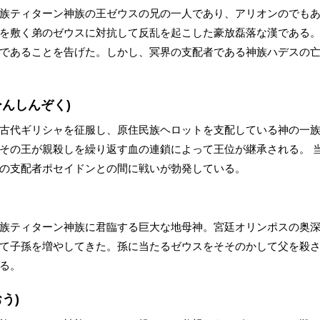
族ティターン神族の王ゼウスの兄の一人であり、アリオンのでも
を敷く弟のゼウスに対抗して反乱を起こした豪放磊落な漢である。
であることを告げた。しかし、冥界の支配者である神族ハデスの
ーんしんぞく)
古代ギリシャを征服し、原住民族ヘロットを支配している神の一
その王が親殺しを繰り返す血の連鎖によって王位が継承される。 
の支配者ポセイドンとの間に戦いが勃発している。
族ティターン神族に君臨する巨大な地母神。宮廷オリンポスの奥
て子孫を増やしてきた。孫に当たるゼウスをそそのかして父を殺
る。
う)