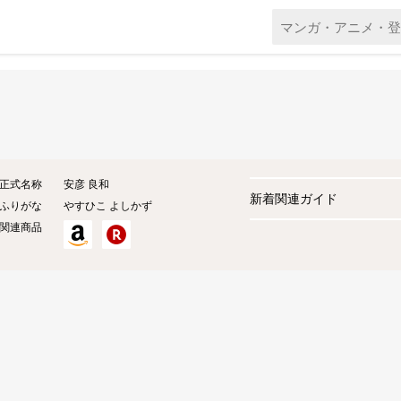
正式名称
安彦 良和
新着関連ガイド
ふりがな
やすひこ よしかず
関連商品