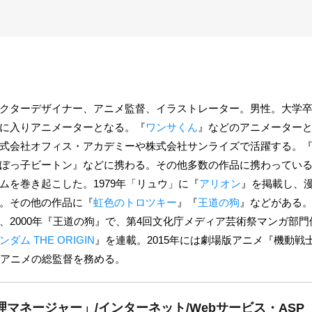
クターデザイナー、アニメ監督、イラストレーター。男性。大学卒業
に入りアニメーターとなる。『
ワンサくん
』などのアニメーターと
式会社オフィス・アカデミーや株式会社サンライズで活躍する。
ぼっ子ビートン』などに携わる。その他多数の作品に携わってい
ムを巻き起こした。1979年「リュウ」に『
アリオン
』を掲載し、漫
。その他の作品に『
虹色のトロツキー
』『
王道の狗
』などがある。
2000年『王道の狗』で、第4回文化庁メディア芸術祭マンガ部門優
ダム THE ORIGIN
』を連載。2015年には劇場版アニメ『機動戦士ガンダ
にアニメの総監督を務める。
マネージャー」/インターネット/Webサービス・ASP