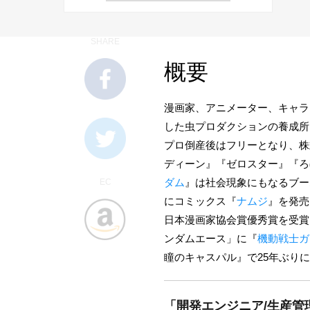
SHARE
概要
漫画家、アニメーター、キャラ
した虫プロダクションの養成所
プロ倒産後はフリーとなり、株
ディーン』『ゼロスター』『ろ
ダム
』は社会現象にもなるブー
EC
にコミックス『
ナムジ
』を発売
日本漫画家協会賞優秀賞を受賞、
ンダムエース」に『
機動戦士ガン
瞳のキャスパル』で25年ぶり
「開発エンジニア/生産管理