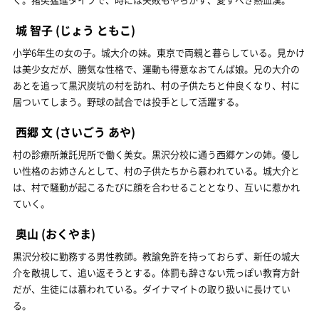
城 智子
(じょう ともこ)
小学6年生の女の子。城大介の妹。東京で両親と暮らしている。見かけ
は美少女だが、勝気な性格で、運動も得意なおてんば娘。兄の大介の
あとを追って黒沢炭坑の村を訪れ、村の子供たちと仲良くなり、村に
居ついてしまう。野球の試合では投手として活躍する。
西郷 文
(さいごう あや)
村の診療所兼託児所で働く美女。黒沢分校に通う西郷ケンの姉。優し
い性格のお姉さんとして、村の子供たちから慕われている。城大介と
は、村で騒動が起こるたびに顔を合わせることとなり、互いに惹かれ
ていく。
奥山
(おくやま)
黒沢分校に勤務する男性教師。教諭免許を持っておらず、新任の城大
介を敵視して、追い返そうとする。体罰も辞さない荒っぽい教育方針
だが、生徒には慕われている。ダイナマイトの取り扱いに長けてい
る。