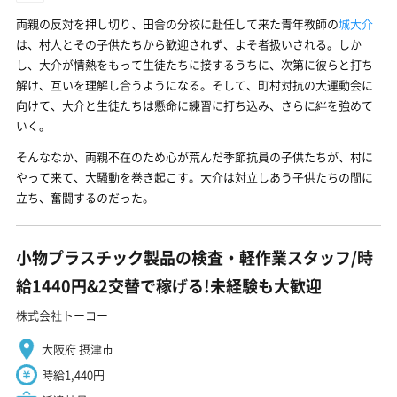
両親の反対を押し切り、田舎の分校に赴任して来た青年教師の
城大介
は、村人とその子供たちから歓迎されず、よそ者扱いされる。しか
し、大介が情熱をもって生徒たちに接するうちに、次第に彼らと打ち
解け、互いを理解し合うようになる。そして、町村対抗の大運動会に
向けて、大介と生徒たちは懸命に練習に打ち込み、さらに絆を強めて
いく。
そんななか、両親不在のため心が荒んだ季節抗員の子供たちが、村に
やって来て、大騒動を巻き起こす。大介は対立しあう子供たちの間に
立ち、奮闘するのだった。
小物プラスチック製品の検査・軽作業スタッフ/時
給1440円&2交替で稼げる!未経験も大歓迎
株式会社トーコー
大阪府 摂津市
時給1,440円