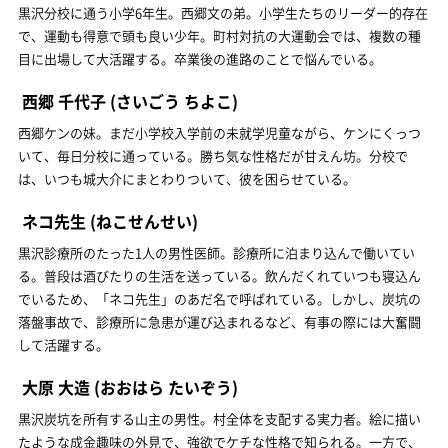
黒沢分校に通う小学6年生。西郷文の弟。小学生たちのリーダー的存在
で、運動も得意で頭も良い少年。町村対抗の大運動会では、複数の種
目に出場して大活躍する。卒業後の進路のことで悩んでいる。
西郷 千代子
(さいごう ちよこ)
西郷ケンの妹。まだ小学校入学前の未就学児童ながら、ケンにくっつ
いて、毎日分校に通っている。勝ち気な性格だが甘えん坊。分校で
は、いつも城大介にまとわりついて、彼を困らせている。
ネコ先生
(ねこせんせい)
黒沢診療所のたった1人の男性医師。診療所に泊まり込んで働いてい
る。普段は酒びたりの生活を送っている。飲んだくれていつも寝込ん
でいるため、「ネコ先生」のあだ名で呼ばれている。しかし、炭坑の
落盤事故で、診療所に急患が運び込まれるなど、有事の際には大奮闘
して活躍する。
大原 大造
(おおはら たいぞう)
黒沢炭坑を所有する山主の男性。村全体を支配する実力者。絵に描い
たような成金趣味の外見で、強欲でケチな性格で知られる。一方で、