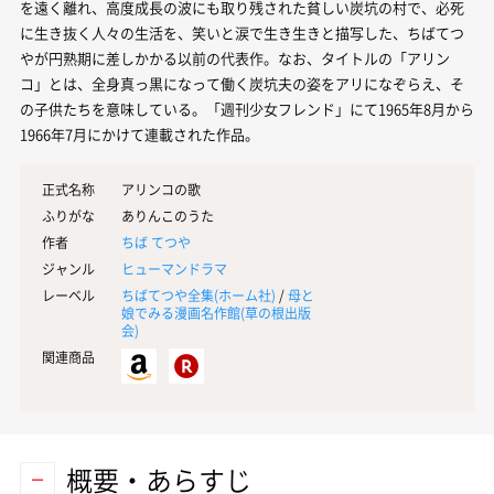
を遠く離れ、高度成長の波にも取り残された貧しい炭坑の村で、必死
に生き抜く人々の生活を、笑いと涙で生き生きと描写した、ちばてつ
やが円熟期に差しかかる以前の代表作。なお、タイトルの「アリン
コ」とは、全身真っ黒になって働く炭坑夫の姿をアリになぞらえ、そ
の子供たちを意味している。「週刊少女フレンド」にて1965年8月から
1966年7月にかけて連載された作品。
正式名称
アリンコの歌
ふりがな
ありんこのうた
作者
ちば てつや
ジャンル
ヒューマンドラマ
レーベル
ちばてつや全集(
ホーム社
)
/
母と
娘でみる漫画名作館(
草の根出版
会
)
関連商品
概要・あらすじ