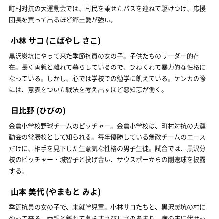
町村対抗の大運動会では、村民を乗せたバスを連ねて駆けつけ、応援
団長を買って出るほど郷土愛が強い。
小林 サコ
(こばやし さこ)
黒沢炭坑にやって来た季節抗員の女の子。子供たちのリーダー的存
在。長く両親と離れて暮らしているので、ひねくれて暴力的な性格に
なっている。しかし、心では学校での勉学に飢えている。ケンカの際
には、意表をついた戦法を考え出すほど悪知恵が働く。
日比野
(ひびの)
金倉小学校野球チームのピッチャー。金倉小学校は、町村対抗の大運
動会の常勝校として知られる。毎年優勝している無敵チームのエース
だけに、相手を見下した生意気な性格の男子生徒。試合では、黒沢分
校のピッチャー・城智子と投げ合い、サウスポーからの剛速球を披露
する。
山本 美代
(やまもと みよ)
季節抗員の女の子で、未就学児童。小林サコたちと、黒沢炭坑の村に
やって来る。両親と離れて暮らすさびしさのあまり、病の床に伏せっ