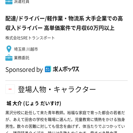
派遣社員
配達/ドライバー/軽作業・物流系 大手企業での高
収入ドライバー 高単価案件で月収60万円以上
株式会社SREトランスポート
埼玉県 川越市
業務委託
Sponsored by
登場人物・キャラクター
城 大介
(じょう だいすけ)
黒沢分校に赴任して来た青年教師。裕福な家庭で育った都会の若者だ
が、あえて田舎の学校を職場に選んだ。児童教育に情熱をかける独身
男性。数々の苦難に対しても信念を曲げず、体当たりでぶつかってい
く。猪突猛進タイプで、時には失敗もやらかす、愛すべき熱血漢。