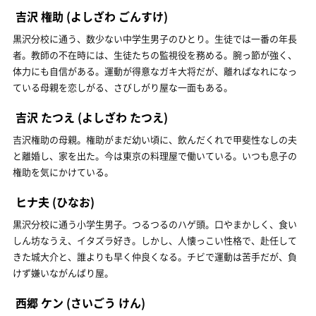
吉沢 権助
(よしざわ ごんすけ)
黒沢分校に通う、数少ない中学生男子のひとり。生徒では一番の年長
者。教師の不在時には、生徒たちの監視役を務める。腕っ節が強く、
体力にも自信がある。運動が得意なガキ大将だが、離ればなれになっ
ている母親を恋しがる、さびしがり屋な一面もある。
吉沢 たつえ
(よしざわ たつえ)
吉沢権助の母親。権助がまだ幼い頃に、飲んだくれで甲斐性なしの夫
と離婚し、家を出た。今は東京の料理屋で働いている。いつも息子の
権助を気にかけている。
ヒナ夫
(ひなお)
黒沢分校に通う小学生男子。つるつるのハゲ頭。口やまかしく、食い
しん坊なうえ、イタズラ好き。しかし、人懐っこい性格で、赴任して
きた城大介と、誰よりも早く仲良くなる。チビで運動は苦手だが、負
けず嫌いながんばり屋。
西郷 ケン
(さいごう けん)