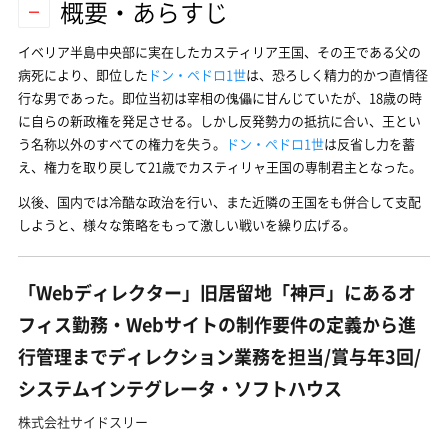
概要・あらすじ
イベリア半島中央部に実在したカスティリア王国、その王である父の
病死により、即位した
ドン・ペドロ1世
は、恐ろしく精力的かつ直情径
行な男であった。即位当初は宰相の傀儡に甘んじていたが、18歳の時
に自らの新政権を発足させる。しかし反発勢力の抵抗に合い、王とい
う名称以外のすべての権力を失う。
ドン・ペドロ1世
は反省し力を蓄
え、権力を取り戻して21歳でカスティリャ王国の専制君主となった。
以後、国内では冷酷な政治を行い、また近隣の王国をも併合して支配
しようと、様々な策略をもって激しい戦いを繰り広げる。
「Webディレクター」旧居留地「神戸」にあるオ
フィス勤務・Webサイトの制作要件の定義から進
行管理までディレクション業務を担当/賞与年3回/
システムインテグレータ・ソフトハウス
株式会社サイドスリー