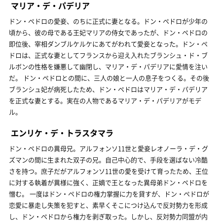
マリア・デ・パデリア
ドン・ペドロの愛妾、のちに正式に妻となる。ドン・ペドロが少年の
頃から、彼の母である王妃マリアの侍女であったが、ドン・ペドロの
即位後、宰相ダンブルケルケにあてがわれて愛妾となった。ドン・ペ
ドロは、正式な妻としてフランスから迎え入れたブランシュ・ド・ブ
ルボンの性格を嫌悪して幽閉し、マリア・デ・パデリアに愛情を注い
だ。 ドン・ペドロとの間に、三人の娘と一人の息子をつくる。その後
ブランシュ妃が病死したため、ドン・ペドロはマリア・デ・パデリア
を正式な妻とする。実在の人物であるマリア・デ・パデリアがモデ
ル。
エンリケ・デ・トラスタマラ
ドン・ペドロの異母兄。アルフォンソ11世と愛妾レオノーラ・デ・グ
ズマンの間に生まれた双子の兄。自己中心的で、手段を選ばない冷酷
さを持つ。庶子だがアルフォンソ11世の愛を受けて育ったため、王位
に対する執着が異様に強く、正嫡で王となった異母弟ドン・ペドロを
憎む。 一度はドン・ペドロの権力掌握に力を貸すが、ドン・ペドロが
恋愛に暴走し失策を犯すと、素早くそこにつけ込んで反対勢力を形成
し、ドン・ペドロから権力を剥ぎ取った。しかし、反対勢力同盟が内