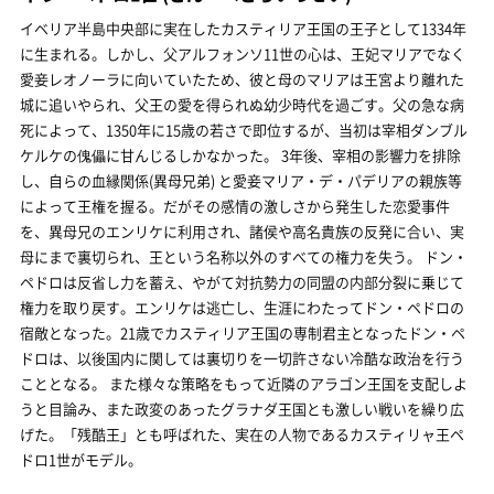
イベリア半島中央部に実在したカスティリア王国の王子として1334年
に生まれる。しかし、父アルフォンソ11世の心は、王妃マリアでなく
愛妾レオノーラに向いていたため、彼と母のマリアは王宮より離れた
城に追いやられ、父王の愛を得られぬ幼少時代を過ごす。父の急な病
死によって、1350年に15歳の若さで即位するが、当初は宰相ダンブル
ケルケの傀儡に甘んじるしかなかった。 3年後、宰相の影響力を排除
し、自らの血縁関係(異母兄弟) と愛妾マリア・デ・パデリアの親族等
によって王権を握る。だがその感情の激しさから発生した恋愛事件
を、異母兄のエンリケに利用され、諸侯や高名貴族の反発に合い、実
母にまで裏切られ、王という名称以外のすべての権力を失う。 ドン・
ペドロは反省し力を蓄え、やがて対抗勢力の同盟の内部分裂に乗じて
権力を取り戻す。エンリケは逃亡し、生涯にわたってドン・ペドロの
宿敵となった。21歳でカスティリア王国の専制君主となったドン・ペ
ドロは、以後国内に関しては裏切りを一切許さない冷酷な政治を行う
こととなる。 また様々な策略をもって近隣のアラゴン王国を支配しよ
うと目論み、また政変のあったグラナダ王国とも激しい戦いを繰り広
げた。「残酷王」とも呼ばれた、実在の人物であるカスティリャ王ペ
ドロ1世がモデル。