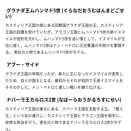
グラナダ王ムハンマド5世
(ぐらなだおうむはんまどごせ
い)
カスティリア王国の南にある回教国グラナダ王国の王。カスティリア
王国の庇護を受けていたが、アラゴン王国とムハンマド5世の弟イスマ
イルが密約を交わし、ムハンマド5世を追い落として、イスマイルが王
位に就く。ムハンマド5世はドン・ペドロに王位奪還の手助けを要請す
る。 実在の人物であるムハンマド5世がモデル。
アブー・サイド
グラナダ王国の宰相だったが、新たに王になったイスマイルが変死し
たため、自らが国王となる。最初からそれが目的で王弟イスマイルを
そそのかした。ドン・ペドロと激しい戦いを繰り広げる。
ナバーラ王カルロス2世
(なばーらおうかるろすにせい)
カスティリア王国の東北にある、ナバーラ王国を支配する王。「悪人
王」という名の通りに、カスティリア王国とアラゴン王国を相手に、
狡猾な政治を行う。実在の人物であるナバーラ王カルロス2世がモデ
ル。