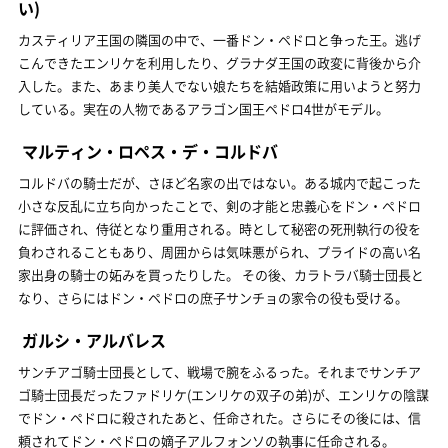
い)
カスティリア王国の隣国の中で、一番ドン・ペドロと争った王。逃げ
こんできたエンリケを利用したり、グラナダ王国の政変に背後から介
入した。また、あまり美人でない娘たちを結婚政策に用いようと努力
している。実在の人物であるアラゴン国王ペドロ4世がモデル。
マルティン・ロペス・デ・コルドバ
コルドバの騎士だが、さほど名家の出ではない。ある城内で起こった
小さな反乱に立ち向かったことで、剣の才能と忠義心をドン・ペドロ
に評価され、侍従となり重用される。時として秘密の死刑執行の役を
負わされることもあり、周囲からは気味悪がられ、プライドの高い名
家出身の騎士の妬みを買ったりした。 その後、カラトラバ騎士団長と
なり、さらにはドン・ペドロの庶子サンチョの家令の役も受ける。
ガルシ・アルバレス
サンチアゴ騎士団長として、戦場で腕をふるった。それまでサンチア
ゴ騎士団長だったファドリケ(エンリケの双子の弟)が、エンリケの陰謀
でドン・ペドロに殺されたあと、任命された。さらにその後には、信
頼されてドン・ペドロの嫡子アルフォンソの執事に任命される。