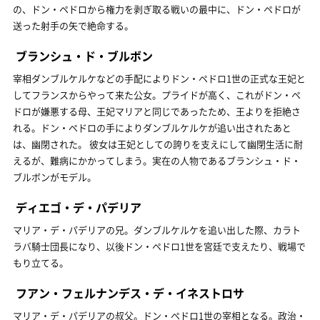
の、ドン・ペドロから権力を剥ぎ取る戦いの最中に、ドン・ペドロが
送った射手の矢で絶命する。
ブランシュ・ド・ブルボン
宰相ダンブルケルケなどの手配によりドン・ペドロ1世の正式な王妃と
してフランスからやって来た公女。プライドが高く、これがドン・ペ
ドロが嫌悪する母、王妃マリアと同じであったため、王よりを拒絶さ
れる。ドン・ペドロの手によりダンブルケルケが追い出されたあと
は、幽閉された。 彼女は王妃としての誇りを支えにして幽閉生活に耐
えるが、難病にかかってしまう。実在の人物であるブランシュ・ド・
ブルボンがモデル。
ディエゴ・デ・パデリア
マリア・デ・パデリアの兄。ダンブルケルケを追い出した際、カラト
ラバ騎士団長になり、以後ドン・ペドロ1世を宮廷で支えたり、戦場で
もり立てる。
フアン・フェルナンデス・デ・イネストロサ
マリア・デ・パデリアの叔父。ドン・ペドロ1世の宰相となる。政治・