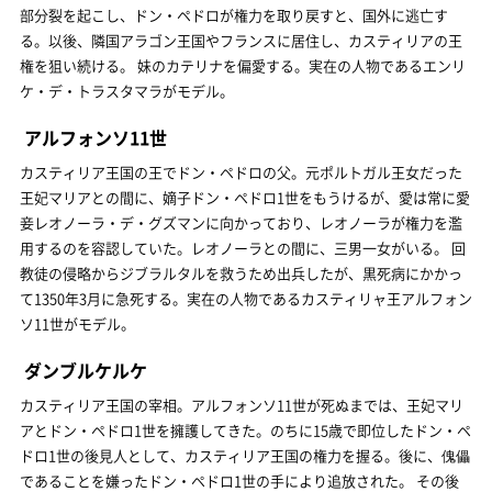
部分裂を起こし、ドン・ペドロが権力を取り戻すと、国外に逃亡す
る。以後、隣国アラゴン王国やフランスに居住し、カスティリアの王
権を狙い続ける。 妹のカテリナを偏愛する。実在の人物であるエンリ
ケ・デ・トラスタマラがモデル。
アルフォンソ11世
カスティリア王国の王でドン・ペドロの父。元ポルトガル王女だった
王妃マリアとの間に、嫡子ドン・ペドロ1世をもうけるが、愛は常に愛
妾レオノーラ・デ・グズマンに向かっており、レオノーラが権力を濫
用するのを容認していた。レオノーラとの間に、三男一女がいる。 回
教徒の侵略からジブラルタルを救うため出兵したが、黒死病にかかっ
て1350年3月に急死する。実在の人物であるカスティリャ王アルフォン
ソ11世がモデル。
ダンブルケルケ
カスティリア王国の宰相。アルフォンソ11世が死ぬまでは、王妃マリ
アとドン・ペドロ1世を擁護してきた。のちに15歳で即位したドン・ペ
ドロ1世の後見人として、カスティリア王国の権力を握る。後に、傀儡
であることを嫌ったドン・ペドロ1世の手により追放された。 その後