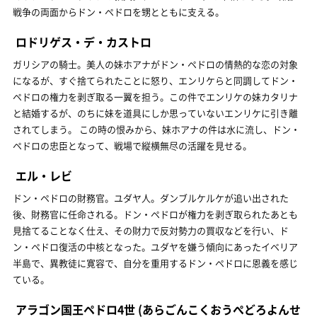
戦争の両面からドン・ペドロを甥とともに支える。
ロドリゲス・デ・カストロ
ガリシアの騎士。美人の妹ホアナがドン・ペドロの情熱的な恋の対象
になるが、すぐ捨てられたことに怒り、エンリケらと同調してドン・
ペドロの権力を剥ぎ取る一翼を担う。この件でエンリケの妹カタリナ
と結婚するが、のちに妹を道具にしか思っていないエンリケに引き離
されてしまう。 この時の恨みから、妹ホアナの件は水に流し、ドン・
ペドロの忠臣となって、戦場で縦横無尽の活躍を見せる。
エル・レビ
ドン・ペドロの財務官。ユダヤ人。ダンブルケルケが追い出された
後、財務官に任命される。ドン・ペドロが権力を剥ぎ取られたあとも
見捨てることなく仕え、その財力で反対勢力の買収などを行い、ド
ン・ペドロ復活の中核となった。ユダヤを嫌う傾向にあったイベリア
半島で、異教徒に寛容で、自分を重用するドン・ペドロに恩義を感じ
ている。
アラゴン国王ペドロ4世
(あらごんこくおうぺどろよんせ