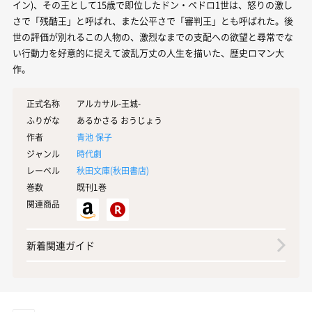
イン)、その王として15歳で即位したドン・ペドロ1世は、怒りの激し
さで「残酷王」と呼ばれ、また公平さで「審判王」とも呼ばれた。後
世の評価が別れるこの人物の、激烈なまでの支配への欲望と尋常でな
い行動力を好意的に捉えて波乱万丈の人生を描いた、歴史ロマン大
作。
正式名称
アルカサル-王城-
ふりがな
あるかさる おうじょう
作者
青池 保子
ジャンル
時代劇
レーベル
秋田文庫(
秋田書店
)
巻数
既刊1巻
関連商品
新着関連ガイド