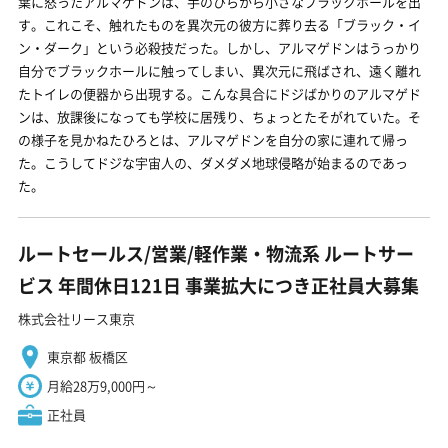
葉に怒ったアルマゲドンは、手のひらから小さなブラックホールを出
す。これこそ、触れたものを異次元の彼方に葬り去る「ブラック・イ
ン・ダーク」という必殺技だった。しかし、アルマゲドンはうっかり
自分でブラックホールに触ってしまい、異次元に飛ばされ、遠く離れ
たトイレの便器から出現する。こんな具合にドジばかりのアルマゲド
ンは、放課後になっても学校に居残り、ちょっとたそがれていた。そ
の様子を見かねたひろとは、アルマゲドンを自分の家に連れて帰っ
た。こうしてドジな宇宙人の、ダメダメ地球侵略が始まるのであっ
た。
ルートセールス/営業/軽作業・物流系 ルートサー
ビス 年間休日121日 事業拡大につき正社員大募集
株式会社リース東京
東京都 板橋区
月給28万9,000円～
正社員