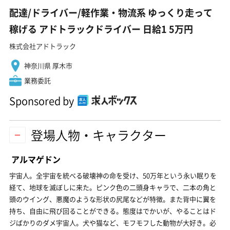
配達/ドライバー/軽作業・物流系 ゆっくり走って
稼げる アドトラックドライバー 日給1 5万円
株式会社アドトラック
神奈川県 厚木市
業務委託
Sponsored by
登場人物・キャラクター
アルマゲドン
宇宙人。全宇宙を統べる破壊神の命を受け、50万年という永い眠りを
経て、地球を滅ぼしに来た。ピンク色の二頭身キャラで、二本の角と
頭のウイング、悪魔のような形状の尻尾などが特徴。また背中に翼を
持ち、自由に飛び回ることができる。態度はでかいが、やることはド
ジばかりのダメ宇宙人。犬や猫など、モフモフした動物が大好き。必