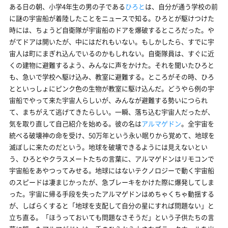
ある日の朝、小学4年生の男の子である
ひろと
は、自分が通う学校の前
に謎の宇宙船が着陸したことをニュースで知る。ひろとが駆けつけた
時には、ちょうど自衛隊が宇宙船のドアを爆破するところだった。や
がてドアは開いたが、中にはだれもいない。もしかしたら、すでに宇
宙人は町にまぎれ込んでいるのかもしれない。自衛隊員は、すぐに近
くの建物に避難するよう、みんなに声をかけた。それを聞いたひろと
も、急いで学校へ駆け込み、教室に避難する。ところがその時、ひろ
とといっしょにピンク色の生物が教室に駆け込んだ。どうやら例の宇
宙船でやって来た宇宙人らしいが、みんなが避難する勢いにつられ
て、まちがえて逃げてきたらしい。一瞬、落ち込む宇宙人だったが、
気を取り直して自己紹介を始める。彼の名は
アルマゲドン
。全宇宙を
統べる破壊神の命を受け、50万年という永い眠りから覚めて、地球を
滅ぼしに来たのだという。地球を破壊できるようには見えないとい
う、ひろとやクラスメートたちの言葉に、アルマゲドンはリモコンで
宇宙船をあやつってみせる。地球にはないテクノロジーで動く宇宙船
のスピードは凄まじかったが、急ブレーキをかけた際に爆発してしま
った。宇宙に帰る手段を失ったアルマゲドンはめちゃくちゃ動揺する
が、しばらくすると「地球を支配して自分の星にすれば問題ない」と
立ち直る。「ほうっておいても問題なさそうだ」という子供たちの言