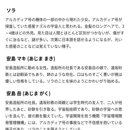
ソラ
アルカディア号の機体の一部の中から現れた少女。アルカディア号が
探査していた惑星ナズルの宇宙人と思われる。金髪のロングヘアで、3
～4歳ほどの外見。見た目は人間とほとんど区別がつかないが、傷がす
ぐに治るなど、謎が多い。次第に日本語を話せるようになるが、元い
た惑星のことなどは覚えていない様子。
安島 マキ
(あじま まき)
安島造船所に勤める女性。造船所の社長である安島岳の娘で、遠坂砂
鉄とは幼馴染でもあり、姉のような存在。口はものすごく悪いが根は
優しい性格をしている。ソラのことを妹のようにかわいがり始める。
安島 岳
(あじま がく)
安島造船所の社長。遠坂砂鉄の両親とは学生時代の友人で、二人が他
界したあと、砂鉄を引き取る。宇宙船技師であり、砂鉄の宇宙への思
いを汲んで、彼の腕を鍛えていた。宇宙開発を担う機関「宇宙環境開
発管理機構」には、アルカディア号の事故などで不信感を抱いている
様子があり、ソラのことを隠そうとしている。