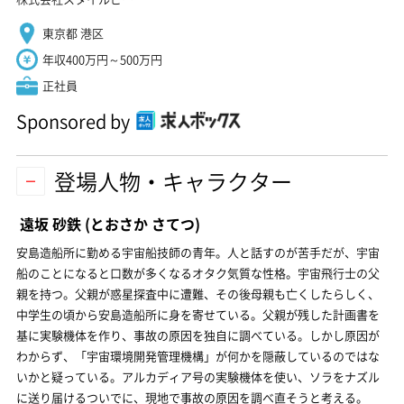
東京都 港区
年収400万円～500万円
正社員
Sponsored by
登場人物・キャラクター
遠坂 砂鉄
(とおさか さてつ)
安島造船所に勤める宇宙船技師の青年。人と話すのが苦手だが、宇宙
船のことになると口数が多くなるオタク気質な性格。宇宙飛行士の父
親を持つ。父親が惑星探査中に遭難、その後母親も亡くしたらしく、
中学生の頃から安島造船所に身を寄せている。父親が残した計画書を
基に実験機体を作り、事故の原因を独自に調べている。しかし原因が
わからず、「宇宙環境開発管理機構」が何かを隠蔽しているのではな
いかと疑っている。アルカディア号の実験機体を使い、ソラをナズル
に送り届けるついでに、現地で事故の原因を調べ直そうと考える。