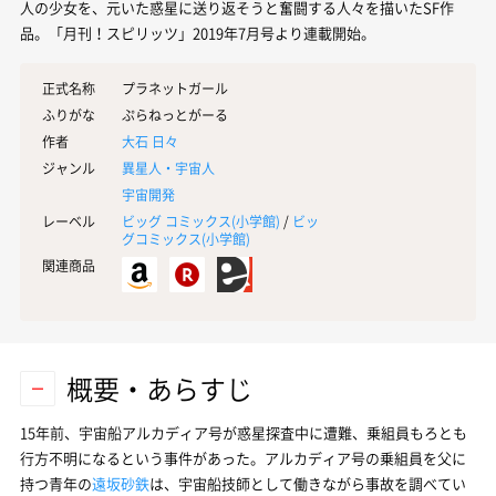
人の少女を、元いた惑星に送り返そうと奮闘する人々を描いたSF作
品。「月刊！スピリッツ」2019年7月号より連載開始。
正式名称
プラネットガール
ふりがな
ぷらねっとがーる
作者
大石 日々
ジャンル
異星人・宇宙人
宇宙開発
レーベル
ビッグ コミックス(
小学館
)
/
ビッ
グコミックス(
小学館
)
関連商品
概要・あらすじ
15年前、宇宙船アルカディア号が惑星探査中に遭難、乗組員もろとも
行方不明になるという事件があった。アルカディア号の乗組員を父に
持つ青年の
遠坂砂鉄
は、宇宙船技師として働きながら事故を調べてい