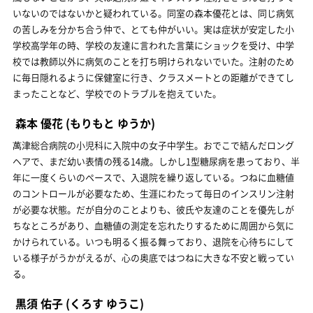
いないのではないかと疑われている。同室の森本優花とは、同じ病気
の苦しみを分かち合う仲で、とても仲がいい。実は症状が安定した小
学校高学年の時、学校の友達に言われた言葉にショックを受け、中学
校では教師以外に病気のことを打ち明けられないでいた。注射のため
に毎日隠れるように保健室に行き、クラスメートとの距離ができてし
まったことなど、学校でのトラブルを抱えていた。
森本 優花
(もりもと ゆうか)
萬津総合病院の小児科に入院中の女子中学生。おでこで結んだロング
ヘアで、まだ幼い表情の残る14歳。しかし1型糖尿病を患っており、半
年に一度くらいのペースで、入退院を繰り返している。つねに血糖値
のコントロールが必要なため、生涯にわたって毎日のインスリン注射
が必要な状態。だが自分のことよりも、彼氏や友達のことを優先しが
ちなところがあり、血糖値の測定を忘れたりするために周囲から気に
かけられている。いつも明るく振る舞っており、退院を心待ちにして
いる様子がうかがえるが、心の奥底ではつねに大きな不安と戦ってい
る。
黒須 佑子
(くろす ゆうこ)