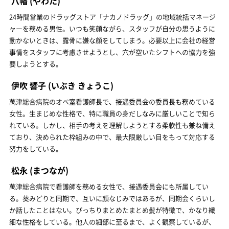
八幡
(やわた)
24時間営業のドラッグストア「ナカノドラッグ」の地域統括マネージ
ャーを務める男性。いつも笑顔ながら、スタッフが自分の思うように
動かないときは、露骨に嫌な顔をしてしまう。必要以上に会社の経営
事情をスタッフに考慮させようとし、穴が空いたシフトへの協力を強
要しようとする。
伊吹 響子
(いぶき きょうこ)
萬津総合病院のオペ室看護師長で、接遇委員会の委員長も務めている
女性。生まじめな性格で、特に職員の身だしなみに厳しいことで知ら
れている。しかし、相手の考えを理解しようとする柔軟性も兼ね備え
ており、決められた枠組みの中で、最大限厳しい目をもって対応する
努力をしている。
松永
(まつなが)
萬津総合病院で看護師を務める女性で、接遇委員会にも所属してい
る。葵みどりと同期で、互いに顔なじみではあるが、同期会くらいし
か話したことはない。ぴっちりまとめたまとめ髪が特徴で、かなり繊
細な性格をしている。他人の細部に至るまで、よく観察しているが、