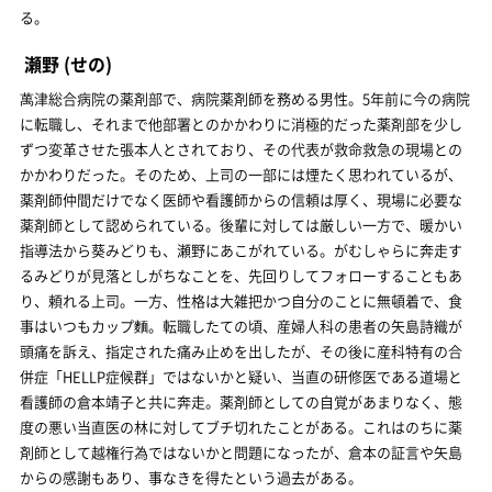
る。
瀬野
(せの)
萬津総合病院の薬剤部で、病院薬剤師を務める男性。5年前に今の病院
に転職し、それまで他部署とのかかわりに消極的だった薬剤部を少し
ずつ変革させた張本人とされており、その代表が救命救急の現場との
かかわりだった。そのため、上司の一部には煙たく思われているが、
薬剤師仲間だけでなく医師や看護師からの信頼は厚く、現場に必要な
薬剤師として認められている。後輩に対しては厳しい一方で、暖かい
指導法から葵みどりも、瀬野にあこがれている。がむしゃらに奔走す
るみどりが見落としがちなことを、先回りしてフォローすることもあ
り、頼れる上司。一方、性格は大雑把かつ自分のことに無頓着で、食
事はいつもカップ麵。転職したての頃、産婦人科の患者の矢島詩織が
頭痛を訴え、指定された痛み止めを出したが、その後に産科特有の合
併症「HELLP症候群」ではないかと疑い、当直の研修医である道場と
看護師の倉本靖子と共に奔走。薬剤師としての自覚があまりなく、態
度の悪い当直医の林に対してブチ切れたことがある。これはのちに薬
剤師として越権行為ではないかと問題になったが、倉本の証言や矢島
からの感謝もあり、事なきを得たという過去がある。