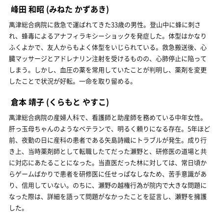
峰田 和昭
(みねた かずあき)
萬津総合病院に救急で運ばれてきた33歳の男性。登山中に蜂に刺さ
れ、蜂毒によるアナフィラキシーショックを発症した。体型はかなり
ふくよかで、友人からもよく体型をいじられている。救急搬送後、心
臓マッサージとアドレナリン注射を受けるものの、心肺停止に陥って
しまう。しかし、血圧の薬を常用していたことが判明し、薬剤を変更
したことで状況が好転。一命を取り留める。
倉本 靖子
(くらもと やすこ)
萬津総合病院の産婦人科で、看護師と助産師を務めている中年女性。
肝っ玉母ちゃんのようなベテランで、明るく頼りになる存在。5年ほど
前、夜勤の日に産科の患者である矢島詩織にトラブルが発生。成り行
き上、当時薬剤師として転職したてだった瀬野と、研修医の道場と共
に対応にあたることになった。当直医だった林に対しては、常日頃か
らゲームばかりで患者を研修医に任せっぱなしなため、苦手意識があ
り、信用していない。のちに、瀬野の越権行為が院内で大きな問題に
なった際は、詳細を語って問題がなかったことを証言し、瀬野を擁護
した。