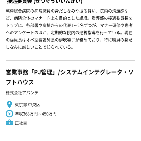
接遇委員会
(せつぐういいんかい)
萬津総合病院の病院職員の身だしなみや振る舞い、院内の清潔感な
ど、病院全体のマナー向上を目的とした組織。看護部の接遇委員長を
トップに、各部署や病棟からの代表1～2名ずつが、マナー研修や患者
へのアンケートのほか、定期的な院内の巡視指導を行っている。現在
の委員長はオペ室看護師長の伊吹響子が務めており、特に職員の身だ
しなみに厳しいことで知られている。
営業事務「PJ管理」/システムインテグレータ・ソ
フトハウス
株式会社アバンテ
東京都 中央区
年収368万円～450万円
正社員
「急募」一般事務・発送管理/トレカECサイト事務