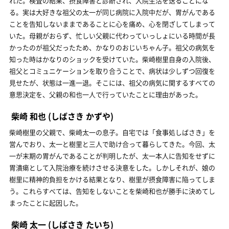
れた。検査の結果、摂食障害と診断され、入院生活を送ることにな
る。実は大好きな祖父の太一が同じ病院に入院中だが、胃がんである
ことを告知しないままであることに心を痛め、心を閉ざしてしまって
いた。母親がおらず、忙しい父親に代わっていっしょにいる時間が長
かったのが祖父だったため、かなりのおじいちゃん子。祖父の病気を
知った時はかなりのショックを受けていた。柴崎樹里自身の入院後、
祖父とコミュニケーションを取り合うことで、病状は少しずつ回復を
見せたが、状態は一進一退。そこには、祖父の病気に関するすべての
意思決定を、父親の和也一人で行っていたことに理由があった。
柴崎 和也
(しばさき かずや)
柴崎樹里の父親で、柴崎太一の息子。自宅では「食事処しばさき」を
営んでおり、太一と樹里と三人で助け合って暮らしてきた。今回、太
一が末期の胃がんであることが判明したが、太一本人に告知をせずに
胃潰瘍として入院治療を続けさせる決意をした。しかしそれが、娘の
樹里に精神的負担をかける結果となり、樹里が摂食障害に陥ってしま
う。これらすべては、告知をしないことを柴崎和也が勝手に決めてし
まったことに起因した。
柴崎 太一
(しばさき たいち)