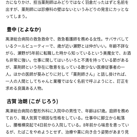
カになりかけ、担当薬剤師はみどりではなく羽倉だったはずと名前を
出すが、薬剤師には診療科の壁はないというみどりの発言にカッとな
ってしまう。
豊中
(とよなか)
萬津総合病院の救急救命で、救急看護師を務める女性。サバサバして
いるクールビューティーで、歳が近い瀬野とは仲がいい。年齢不詳な
がら、瀬野が5年前に転職した時から知っているという美魔女で、お酒
も非常に強い。仕事に関してはいろいろと不満を持っている節がある
が、薬剤師という存在に敬意を払っている数少ない医療従事者の一
人。ほかの医師が葵みどりに対して「薬剤師さん」と話し掛ければ、
一人の人間としてちゃんと業種ではなく名前で呼ぶようにと、訂正を
求める良識ある人物。
古賀 治朗
(こが じろう)
萬津総合病院の整形外科に入院中の男性で、年齢は67歳。庭師を務め
ており、職人気質で頑固な性格をしている。仕事中に脚立から転落
し、腰椎横突起で4日前から入院している。8年前から喘息を患ってい
るが、たばこをやめようとせず、治療や薬に向き合う姿勢があまり見