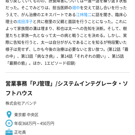
取り戻していくものの、摂食障害については一進一退を繰り返す状態
だった。そこでみどりは、担当医師の
畑中
を交えて話し合いを行った
うえで、がん治療のエキスパートである
江林隆二
に話を聞き、臨床心
理士の
成田淳子
と共に樹里の父親と面談を行うことになった。これに
よって家族間の溝は埋まり、和也は太一への告知を決断。そして、樹
里たちと家族一丸となって太一の病と戦うことを決める。しかし、実
際に告知を行うと、太一は自分ががんであることを知るが特段驚いた
様子は見せず、しかも今後の治療は必要ないと言い放つ。(第12話「霧
の中」、第13話「病なき病」、第14話「それぞれの闘い」、第15話
「最期の砦」。ほか、1エピソード収録)
営業事務「PJ管理」/システムインテグレータ・ソ
フトハウス
株式会社アバンテ
東京都 中央区
年収368万円～450万円
正社員