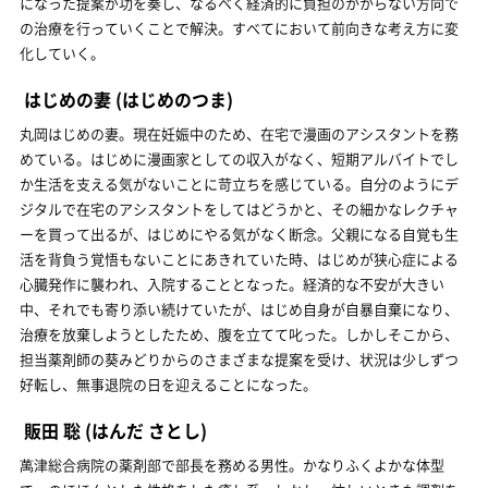
になった提案が功を奏し、なるべく経済的に負担のかからない方向で
の治療を行っていくことで解決。すべてにおいて前向きな考え方に変
化していく。
はじめの妻
(はじめのつま)
丸岡はじめの妻。現在妊娠中のため、在宅で漫画のアシスタントを務
めている。はじめに漫画家としての収入がなく、短期アルバイトでし
か生活を支える気がないことに苛立ちを感じている。自分のようにデ
ジタルで在宅のアシスタントをしてはどうかと、その細かなレクチャ
ーを買って出るが、はじめにやる気がなく断念。父親になる自覚も生
活を背負う覚悟もないことにあきれていた時、はじめが狭心症による
心臓発作に襲われ、入院することとなった。経済的な不安が大きい
中、それでも寄り添い続けていたが、はじめ自身が自暴自棄になり、
治療を放棄しようとしたため、腹を立てて叱った。しかしそこから、
担当薬剤師の葵みどりからのさまざまな提案を受け、状況は少しずつ
好転し、無事退院の日を迎えることになった。
販田 聡
(はんだ さとし)
萬津総合病院の薬剤部で部長を務める男性。かなりふくよかな体型