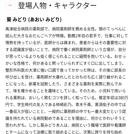
登場人物・キャラクター
葵 みどり
(あおい みどり)
萬津総合病院の薬剤部で、病院薬剤師を務める女性。頭のてっぺんに
結んだ大きなおだんごヘアが特徴。勤務2年目の若手で、仕事に対して
情熱を持っているが、医師からは疎まれ、患者からはその重要性に対
する認識度が低いことで、病院で働く病院薬剤師という立場が、自分
が思っているよりも低く感じられることに疑問を抱いている。おせっ
かいな性格で、何かあると黙っていられずにすぐ口に出してしまう。
整形外科医の大津に強い口調で食ってかかった時は、その後に部長の
呼び出しを受け、薬剤師が大暴れしたとのちのち広く語り継がれるこ
とになった。新薬を試飲したり、さまざまな薬剤を実際に飲んでみ
て、味を確かめることを趣味としている。そのため、小児科で用いら
れる薬剤は、おいしく飲むコツを詳しく知っている。推定年収は380万
円で、学生時代の友人である柿崎彩乃、青木千尋、黒須佑子の中では
一番収入が低いことと、一般的に薬剤師の中でも一番大変だという認
識を持たれている病院勤めであることを理由に、何かとかわいそうと
思われがち。しかし葵みどり本人は、病院という職場で医師や看護師
とチームになって治療に取り組めることに、次第に誇りを持ち始め