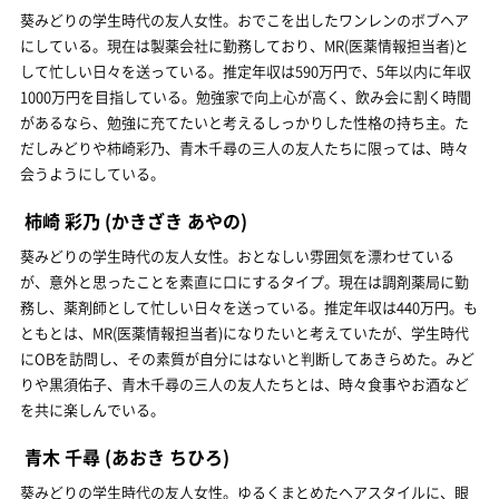
葵みどりの学生時代の友人女性。おでこを出したワンレンのボブヘア
にしている。現在は製薬会社に勤務しており、MR(医薬情報担当者)と
して忙しい日々を送っている。推定年収は590万円で、5年以内に年収
1000万円を目指している。勉強家で向上心が高く、飲み会に割く時間
があるなら、勉強に充てたいと考えるしっかりした性格の持ち主。た
だしみどりや柿崎彩乃、青木千尋の三人の友人たちに限っては、時々
会うようにしている。
柿崎 彩乃
(かきざき あやの)
葵みどりの学生時代の友人女性。おとなしい雰囲気を漂わせている
が、意外と思ったことを素直に口にするタイプ。現在は調剤薬局に勤
務し、薬剤師として忙しい日々を送っている。推定年収は440万円。も
ともとは、MR(医薬情報担当者)になりたいと考えていたが、学生時代
にOBを訪問し、その素質が自分にはないと判断してあきらめた。みど
りや黒須佑子、青木千尋の三人の友人たちとは、時々食事やお酒など
を共に楽しんでいる。
青木 千尋
(あおき ちひろ)
葵みどりの学生時代の友人女性。ゆるくまとめたヘアスタイルに、眼