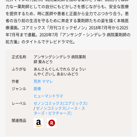
力な一薬剤師としての自分にもどかしさを感じながらも、安全な医療
を提供するため、時に医師や患者と正面から全力でぶつかり合う。患
者の当り前の生活を守るために奔走する薬剤師たちの姿を描く本格医
療漫画。コアミックス「月刊コミックゼノン」2018年7月号から2025
年7月号まで連載。2020年7月『アンサング・シンデレラ 病院薬剤師の
処方箋』のタイトルでテレビドラマ化。
正式名称
アンサングシンデレラ 病院薬剤
師 葵みどり
ふりがな
あんさんぐしんでれら びょうい
んやくざいし あおいみどり
作者
荒井 ママレ
ジャンル
医療
ヒューマンドラマ
レーベル
ゼノンコミックス(
コアミックス
)
/
ゼノンコミックス(
ノース・ス
ターズ・ピクチャーズ
)
関連商品