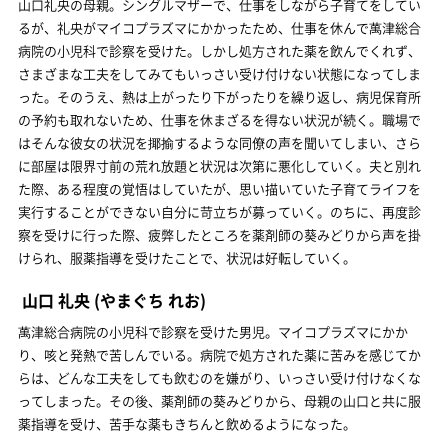
山口礼央の母親。シングルマザーで、仕事をしながら子育てをしてい
るが、礼央がマイコプラズマにかかったため、仕事を休んで萬津総合
病院の小児科で診察を受けた。しかし処方された薬を飲んでくれず、
さまざまな工夫をしてみてもいっさい受け付けない状態になってしま
った。そのうえ、熱は上がったり下がったりを繰り返し、病児保育所
の予約も取れないため、仕事を休まざるを得ない状況が続く。職場で
はそんな彼女の状況を揶揄するような同僚の声を聞いてしまい、さら
に部屋は限界寸前の荒れ放題と状況は次第に悪化していく。夫と別れ
た際、ある程度の覚悟はしていたが、思い描いていた子育てライフを
実行することができない自分に苛立ちが募っていく。のちに、再度診
察を受けに行った際、疲弊したところを薬剤師の葵みどりから声を掛
けられ、服薬指導を受けたことで、状況は好転していく。
山口 礼央
(やまぐち れお)
萬津総合病院の小児科で診察を受けた男児。マイコプラズマにかか
り、咳と発熱で苦しんでいる。病院で処方された薬に苦みを感じてか
らは、どんな工夫をしても飲むのを嫌がり、いっさい受け付けなくな
ってしまった。その後、薬剤師の葵みどりから、母親の山口と共に服
薬指導を受け、苦手な薬もきちんと飲めるようになった。