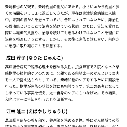
柴崎和也の父親で、柴崎樹里の祖父にあたる。小さい頃から樹里と多
くの時間をいっしょに過ごしてきたが、現在は萬津総合病院に入院
中。末期の胃がんを患っているが、告知はされていないため、難治性
の胃潰瘍ということで治療を続けている状態。のちに、告知を受けた
際には経済的負担や、治療を続けても治るわけではないことを理由に
治療を拒否しようとする。しかし、その後に家族と話し合い、前向き
に治療に取り組むことを決意する。
成田 淳子
(なりた じゅんこ)
萬津総合病院で臨床心理士を務める女性。摂食障害で入院となった柴
崎樹里の精神的ケアのために、父親である柴崎太一のがんという事実
を一人で抱え込もうとしている、柴崎和也のケアをするために面談を
行った。樹里が家族の状態を誰にも相談できず、第二の患者となって
しまっている事実を伝え、太一自身のケアにもつなげた。その結果、
和也は太一に告知を行うことを決断する。
江林 隆二
(えばやし りゅうじ)
萬津総合病院の薬剤部で、薬剤師を務める男性。特にがん領域での認
証を受けた認定薬剤師のため、高度な知識や技量、経験を持ち、がん