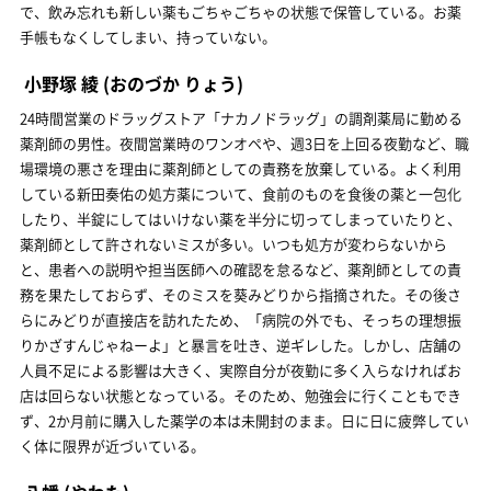
で、飲み忘れも新しい薬もごちゃごちゃの状態で保管している。お薬
手帳もなくしてしまい、持っていない。
小野塚 綾
(おのづか りょう)
24時間営業のドラッグストア「ナカノドラッグ」の調剤薬局に勤める
薬剤師の男性。夜間営業時のワンオペや、週3日を上回る夜勤など、職
場環境の悪さを理由に薬剤師としての責務を放棄している。よく利用
している新田奏佑の処方薬について、食前のものを食後の薬と一包化
したり、半錠にしてはいけない薬を半分に切ってしまっていたりと、
薬剤師として許されないミスが多い。いつも処方が変わらないから
と、患者への説明や担当医師への確認を怠るなど、薬剤師としての責
務を果たしておらず、そのミスを葵みどりから指摘された。その後さ
らにみどりが直接店を訪れたため、「病院の外でも、そっちの理想振
りかざすんじゃねーよ」と暴言を吐き、逆ギレした。しかし、店舗の
人員不足による影響は大きく、実際自分が夜勤に多く入らなければお
店は回らない状態となっている。そのため、勉強会に行くこともでき
ず、2か月前に購入した薬学の本は未開封のまま。日に日に疲弊してい
く体に限界が近づいている。