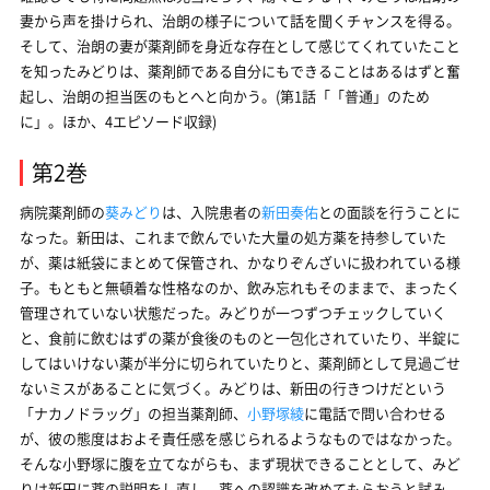
妻から声を掛けられ、治朗の様子について話を聞くチャンスを得る。
そして、治朗の妻が薬剤師を身近な存在として感じてくれていたこと
を知ったみどりは、薬剤師である自分にもできることはあるはずと奮
起し、治朗の担当医のもとへと向かう。(第1話「「普通」のため
に」。ほか、4エピソード収録)
第2巻
病院薬剤師の
葵みどり
は、入院患者の
新田奏佑
との面談を行うことに
なった。新田は、これまで飲んでいた大量の処方薬を持参していた
が、薬は紙袋にまとめて保管され、かなりぞんざいに扱われている様
子。もともと無頓着な性格なのか、飲み忘れもそのままで、まったく
管理されていない状態だった。みどりが一つずつチェックしていく
と、食前に飲むはずの薬が食後のものと一包化されていたり、半錠に
してはいけない薬が半分に切られていたりと、薬剤師として見過ごせ
ないミスがあることに気づく。みどりは、新田の行きつけだという
「ナカノドラッグ」の担当薬剤師、
小野塚綾
に電話で問い合わせる
が、彼の態度はおよそ責任感を感じられるようなものではなかった。
そんな小野塚に腹を立てながらも、まず現状できることとして、みど
りは新田に薬の説明をし直し、薬への認識を改めてもらおうと試み