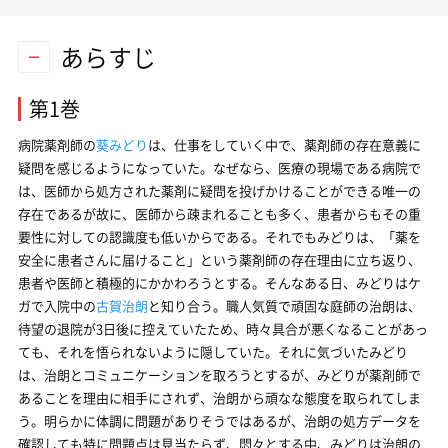
あらすじ
第1巻
病院薬剤師の
葵みどり
は、仕事をしていく中で、薬剤師の存在意義に
疑問を感じるようになっていた。なぜなら、医療の現場である病院で
は、医師から処方された薬剤に疑問を投げかけることができる唯一の
存在であるが故に、医師から疎まれることも多く、患者からもその重
要性に対しての認識度も低いからである。それでもみどりは、「薬を
安全に患者さんに届けること」という薬剤師の存在理由に立ち返り、
患者や医師と積極的にかかわろうとする。そんなある日、みどりはケ
ガで入院中の
古賀治朗
と知り合う。職人気質で頑固な庭師の治朗は、
待望の退院が3日後に控えていたため、時々具合が悪くなることがあっ
ても、それを悟られないように隠していた。それに気づいたみどり
は、治朗とコミュニケーションを取ろうとするが、みどりが薬剤師で
あることを理由に相手にされず、治朗から頑なな態度を取られてしま
う。明らかに体調に問題がありそうではあるが、治朗の処方データを
確認しても特に問題点は見当たらず、悶々とする中、みどりは治朗の