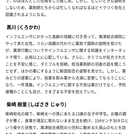
で、のほほんとした性格をした癒し系。しかし、忙しいときも調剤を
しないため、薬剤師たちからは忙しくなればなるほどイラつく存在と
認識されるようになる。
黒川
(くろかわ)
インフルエンザにかかった高齢の母親に付き添って、萬津総合病院に
やって来た女性。つらい母親の代わりに薬局で調剤の説明を受けた
が、異常行動についてやインフルエンザに関する知識をインターネッ
トで得て、必用以上に心配している。さらに、タミフルが処方された
ことを不安に感じ、タミフルを拒絶。担当薬剤師の羽倉の話を聞こう
とせず、ほかの薬にするように断固拒否の姿勢を見せた。しかし、葵
みどりの提案により、投薬を飲み薬から点滴に変更してもらうことに
なり、一件落着。インフルエンザに関する不安は薬だけでなく、予防
接種のことにも及び、さまざまな不安を抱えていた。
柴崎 樹里
(しばさき じゅり)
柴崎和也の娘で、柴崎太一の孫にあたる13歳の女子中学生。お腹の調
子が悪く、食事が満足に取れないまま生活を続け、154センチ36キロと
いう瘦せた状態で、萬津総合病院の小児科に勤める久保山のもとを訪