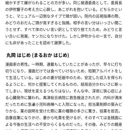
細かすぎて嫌がられることの方が多い。同じ接遇委員として、委員長
の伊吹響子の考え方に心酔し、あこがれを抱いている。どちらかとい
うと、マニュアル一辺倒なタイプで頭が固い。院内の巡視指導の際、
みどりのおだんご頭が高すぎると指摘。相手の言い分はいっさい聞こ
うとせず、すべて体のいい言い訳として切り捨てたため、みどりと言
い合いに発展、ケンカになりかけた。しかし伊吹からの一言で、自分
にも非があったことを認めて謝罪した。
丸岡 はじめ
(まるおか はじめ)
漫画家の男性。一時期、連載もしていたことがあったが、早々に打ち
切りになり、漫画だけでは食べていけないため、短期アルバイトをし
て生活している。はじめの妻が妊娠中のため、安定した収入を得られ
るようにと、何かと提案してくれるものの、結局自分かわいさに断っ
てしまい、現状を変えるつもりはない。そんな中、深夜に狭心症によ
る心臓発作に襲われ、萬津総合病院に救急搬送されたが、内科が満床
だったために急遽小児科病棟へと入院になった。担当薬剤師の葵みど
りから、薬の説明を受けた際に薬の種類の多さに驚き、投薬を拒否。
自暴自棄になりかけ、妻から叱責を受けるが、そのすべては金銭面に
よる今後の生活への不安からくるものだった。その後、みどりの親身