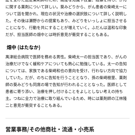
に関する薬剤について詳しい。葵みどりから、がん患者の柴崎太一に
ついて話を聞かれ、現在の状況や治療の選択肢について詳しく説明し
た。その後は瀬野からの提案もあり、みどりをいっしょに担当させる
ことになり、行動を共にすることが増えていく。ふだんは温和な印象
だが、担当医師の畑中とは時折意見が衝突することもある。
畑中
(はたなか)
萬津総合病院で医師を務める男性。柴崎太一の担当医であり、がんの
治療だけでなく緩和ケアについても熱心に勉強している。太一の告知
については、家族である柴崎和也の意向を受け、行わない方向で協力
していた。だが、のちに告知を行うこととなり、孫の柴崎樹里、薬剤
師の葵みどりも同席の場で告知が行われることとなった。医師として
患者に寄り添い、治療を押し付けることをよしとしない考えの持ち
主。つねに全力で治療に取り組んでいるため、時には薬剤師の江林隆
二と意見が衝突することもある。
営業事務/その他商社・流通・小売系