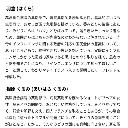
羽倉
(はくら)
萬津総合病院の薬剤部で、病院薬剤師を務める男性。基本的にいつも
無表情で、おかっぱ頭で丸眼鏡を掛けている。葵みどりの後輩にあた
り、みどりからは「ハク」と呼ばれている。落ち着いたしっかり者な
ため、周囲からはどちらが先輩なのかわからないと評されている。昨
今のインフルエンザに関する政府の対応や国民全体の意識について、
思うところがあり、納得できない思いを抱えている。実際にインフル
エンザにかかった患者の家族である黒川とのやり取りを経て、患者の
不安を知ることになり、「インフルエンザについて知ってほしいこ
と」と題して、わかりやすくイラスト入りで説明したリーフレットを
作成した。
相原 くるみ
(あいはら くるみ)
萬津総合病院の薬剤部で、病院薬剤師を務めるショートボブヘアの女
性。葵みどりの同僚で、おとなしい性格をしている。みどりだけでな
く、羽倉や瀬野も交え、四人でランチを取ることもあるが、その場合
は直近に遭ったトラブルや問題点について、みどりの愚痴を聞くこと
がほとんど。しかし、そんなみどりの話にも真剣に向き合い、耳を傾