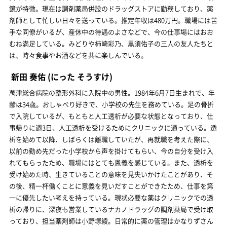
鏡が特徴。現在は調剤薬局併設のドラッグストアに勤務しており、薬
剤師として忙しい日々を送っている。推定年収は480万円。職場には苦
手な同僚がいるが、産休中の待遇のよさなどで、今の仕事場にはおお
むね満足している。みどりや柿崎彩乃、黒須佑子の三人の友人たちと
は、時々食事やお酒などを共に楽しんでいる。
新田 奏佑
(にった そうすけ)
萬津総合病院の整形外科に入院中の男性。1984年6月7日生まれで、年
齢は34歳。おしゃべり好きで、小学校の先生を務めている。足の骨折
で入院しているが、もともと人工透析が必要な状態となっており、仕
事帰りに週3日、人工透析を受けるためにクリニックに通っている。透
析を始めて以降、しばらくは離職していたが、再就職を考えた際に、
以前の勤め先だった小学校から声を掛けてもらい、今の自分を受け入
れてもらったため、職場にはとても恩義を感じている。また、透析を
受け始めた時、生きていることの意味を見失いかけたことがあり、そ
の後、精一杯働くことに意義を見いだすことができたため、仕事を第
一に優先したい考えを持っている。現状必要な薬はクリニックでの透
析の帰りに、深夜も営業しているナカノドラッグの調剤薬局で受け取
っており、担当薬剤師は小野塚綾。日常的に薬の管理はかなりずさん