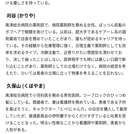
ける優しさを持っている。
刈谷
(かりや)
萬津総合病院の薬剤部で、病院薬剤師を務める女性。ぱっつん前髪の
ボブヘアで眼鏡を掛けている。以前は、超大手であるケアーレ系の調
剤薬局で店長を務めていたことがあり、誰もが認めるキャリアを持っ
ている。その経験から在庫管理に強く、合理主義で薬剤師としても効
率を求めるタイプ。冷静沈着で、近寄りがたい雰囲気を漂わせてお
り、決して曲ったことはしない。医師相手でも時には厳しい口調で斬
り込むことがあり、薬剤師としての立場だけでなく、病院の経営を考
えたり、ひいては患者の立場に立って物事を考えることを忘れない。
久保山
(くぼやま)
萬津総合病院で小児科医を務める男性医師。ツーブロックのひっつめ
髪にしている。既婚者で、妻は看護師を務めている。患者である子供
を喜ばそうと、キャラクター「とべ!にゃん介」の白衣を購入して着用
していたが、接遇委員会の伊吹響子からくだけすぎていると叱責を受
けることとなった。明るい性格なことから看護師や薬剤師、患者から
人気がある。