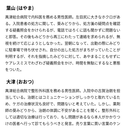
葉山
(はやま)
萬津総合病院で内科医を務める男性医師。左目尻に大きなホクロがあ
る。入院患者の処方に関して、葵みどりから、処方箋の疑問点を確認
する疑義照会をかけられるが、電話ではろくに話も聞かずに問題ない
と即答。その後もみどりから再三にわたって連絡を求められるが、無
視を続けて応じようとしなかった。翌朝になって、出勤の際にみどり
に駐車場で待ち伏せされ、自分の出した処方がまちがっていたことが
判明するが、それを指摘したみどりに対して、あやまることもせずに
ケアレスミスでわざわざ疑義照会をかけ、時間を無駄にするなと悪態
をついた。
大津
(おおつ)
萬津総合病院で整形外科医を務める男性医師。入院中の古賀治朗を担
当している。治朗とはコミュニケーションがしっかりと取れているた
め、ケガの治療状況も良好で、問題ないと考えていた。しかし、薬剤
師の葵みどりから、治朗の体調に不安があることを聞く。整形外科と
しては適切な治療は行っており、もし問題があるなら本人がかかりつ
けの医者へ行って診てもらうべきと発言。売り言葉に買い言葉のケン