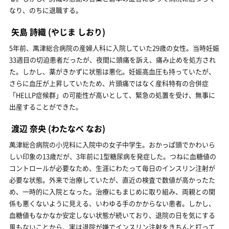
なり、のちに退職する。
矢島 詩織
(やじま しおり)
5年前、萬津総合病院の産婦人科に入院していた29歳の女性。当時妊娠
33週目の切迫患者だったが、夜間に頭痛を訴え、痛み止めを処方され
た。しかし、薬がきかずに状態は悪化。妊娠高血圧も持っていたが、
さらに血圧が上昇していたため、片頭痛ではなく産科特有の合併症
「HELLP症候群」の可能性が高いとして、緊急の処置を受け、無事に
出産することができた。
渡辺 奈央
(わたなべ なお)
萬津総合病院の小児科に入院中の女子中学生。おかっぱ頭でかわいら
しい印象の13歳だが、3年前に1型糖尿病を発症した。つねに血糖値の
コントロールが必要なため、生涯にわたって毎日のインスリン注射が
必要な状態。外来で治療していたが、直近の検査で数値が高かったた
め、一時的に入院となった。治療にもまじめに取り組み、両親との関
係も悪くないように見える、いわゆる手のかからない患者。しかし、
血糖値もなかなか安定しない状態が続いており、退院の日を気にする
風もないことから、実は退院が嫌でインスリン注射をきちんと打って