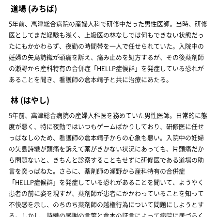
道場
(みちば)
5年前、萬津総合病院の産婦人科で研修中だった男性医師。当時、研修
医としてまだ経験も浅く、上級医の林なしでは何もできない状態だっ
たにもかかわらず、夜勤の時間帯を一人で任せられていた。入院中の
妊婦の矢島詩織が頭痛を訴え、痛み止めを処方するが、その後薬剤師
の瀬野から産科特有の合併症「HELLP症候群」を発症している恐れが
あることを聞き、看護師の倉本靖子と共に治療にあたる。
林
(はやし)
5年前、萬津総合病院の産婦人科医を務めていた男性医師。日常的に態
度が悪く、特に夜勤ではいつもゲームばかりしており、研修医に任せ
っぱなしのため、看護師の倉本靖子からの心象も悪い。入院中の妊婦
の矢島詩織が頭痛を訴えて薬がきかない状況にあっても、片頭痛だか
ら問題ないと、きちんと診察することもせずに研修医である道場の助
言を突っぱねた。さらに、薬剤師の瀬野から産科特有の合併症
「HELLP症候群」を発症している恐れがあることを聞いて、ようやく
患者の前に姿を現すが、薬剤師が患者にかかわっていることを知って
不快感を示し、のちのち薬剤師の越権行為について問題にしようとす
る。しかし、詩織の感謝の言葉と倉本の証言によって病院に居づらく