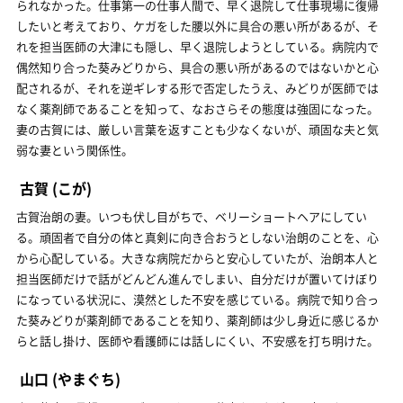
られなかった。仕事第一の仕事人間で、早く退院して仕事現場に復帰
したいと考えており、ケガをした腰以外に具合の悪い所があるが、そ
れを担当医師の大津にも隠し、早く退院しようとしている。病院内で
偶然知り合った葵みどりから、具合の悪い所があるのではないかと心
配されるが、それを逆ギレする形で否定したうえ、みどりが医師では
なく薬剤師であることを知って、なおさらその態度は強固になった。
妻の古賀には、厳しい言葉を返すことも少なくないが、頑固な夫と気
弱な妻という関係性。
古賀
(こが)
古賀治朗の妻。いつも伏し目がちで、ベリーショートヘアにしてい
る。頑固者で自分の体と真剣に向き合おうとしない治朗のことを、心
から心配している。大きな病院だからと安心していたが、治朗本人と
担当医師だけで話がどんどん進んでしまい、自分だけが置いてけぼり
になっている状況に、漠然とした不安を感じている。病院で知り合っ
た葵みどりが薬剤師であることを知り、薬剤師は少し身近に感じるか
らと話し掛け、医師や看護師には話しにくい、不安感を打ち明けた。
山口
(やまぐち)