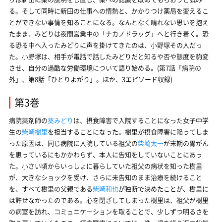
る。そして同時に新田の仕事への情熱と、かかりつけ薬局を変えるこ
とができない事情を知ることになる。なんとなく晴れない思いを抱え
たまま、みどりは夜間営業中の「ナカノドラッグ」へと行き着く。恐
る恐る中へ入ったみどりに声を掛けてきたのは、小野塚その人だっ
た。小野塚は、相手が電話で話したみどりだと知るや否や態度を豹変
させ、自分の過酷な労働環境について語り始める。(第7話「病院の
外」、第8話「ひとりよがり」。ほか、3エピソード収録)
第3巻
病院薬剤師の
葵みどり
は、摂食障害で入院することになった女子中学
生の
柴崎樹里
を担当することになった。樹里が摂食障害に陥ってしま
った原因は、同じ病院に入院している祖父の
柴崎太一
が末期の胃がん
を患っているにもかかわらず、本人に告知をしていないことにあっ
た。小さい頃からいっしょに暮らしていた祖父の病状を知った樹里
が、大きなショックを受け、さらに未告知のまま治療を続けること
を、すべて樹里の父親である
柴崎和也
が独断で決めたことが、樹里に
は許せなかったのである。心を閉ざしてしまった樹里は、祖父が樹里
の病室を訪れ、コミュニケーションを取ることで、少しずつ明るさを