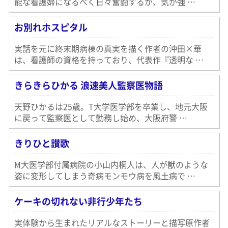
能な看護婦になるべく日々奮闘するが、気が強 …
お別れホスピタル
実話を元に終末期病棟の真実を描く作者の沖田×華
は、看護師の資格を持っており、代表作『透明な …
きらきらひかる 浪速美人監察医物語
天野ひかるは25歳。T大学医学部を卒業し、地元大阪
に戻って監察医として勤務し始め、大阪府警 …
きりひと讃歌
M大医学部付属病院の小山内桐人は、人が獣のような
姿に変形してしまう奇病モンモウ病を風土病で …
ケーキの切れない非行少年たち
実体験から生まれたリアルなストーリーと描写原作者