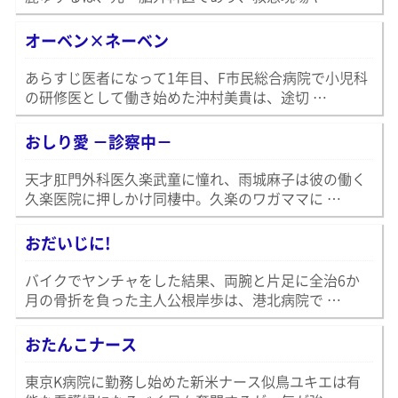
オーベン×ネーベン
あらすじ医者になって1年目、F市民総合病院で小児科
の研修医として働き始めた沖村美貴は、途切 …
おしり愛 －診察中－
天才肛門外科医久楽武童に憧れ、雨城麻子は彼の働く
久楽医院に押しかけ同棲中。久楽のワガママに …
おだいじに!
バイクでヤンチャをした結果、両腕と片足に全治6か
月の骨折を負った主人公根岸歩は、港北病院で …
おたんこナース
東京K病院に勤務し始めた新米ナース似鳥ユキエは有