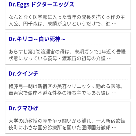
Dr.Eggs ドクターエッグス
なんとなく医学部に入った青年の成長を描く本作の主
人公、円千森は、成績が良いというだけで、進 …
Dr.キリコ～白い死神～
あらすじ第1巻渡瀬宙の母は、末期ガンで1年近く昏睡
状態になっている義母・渡瀬宙の祖母の介護 …
Dr.クインチ
権藤弓一朗は新宿区の美容クリニックに勤める医師。
毒舌家で傲岸不遜な性格の持ち主でもある彼は …
Dr.クマひげ
大学の助教授の座を争う闘いから離れ、一人新宿歌舞
伎町に小さな国分診療所を開いた医師国分徹郎 …