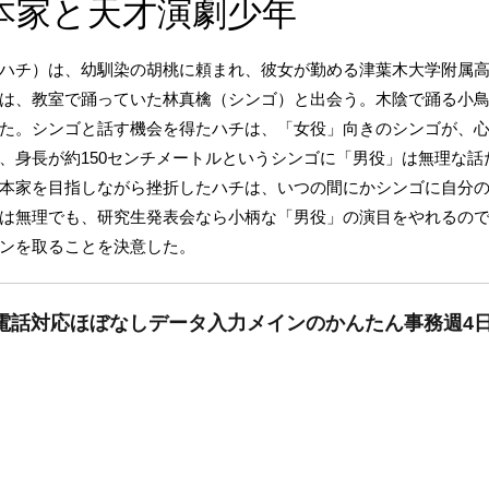
本家と天才演劇少年
ハチ）は、幼馴染の胡桃に頼まれ、彼女が勤める津葉木大学附属
は、教室で踊っていた林真檎（シンゴ）と出会う。木陰で踊る小
た。シンゴと話す機会を得たハチは、「女役」向きのシンゴが、
、身長が約150センチメートルというシンゴに「男役」は無理な話
本家を目指しながら挫折したハチは、いつの間にかシンゴに自分
は無理でも、研究生発表会なら小柄な「男役」の演目をやれるの
ペンを取ることを決意した。
電話対応ほぼなしデータ入力メインのかんたん事務週4日