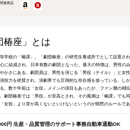
関連商品
団椿座」とは
等学校の「椿課」。「劇団椿座」の研究生養成所でとして設置さ
中心に結成され、日本有数の劇団となった。最大の特徴は、男性の
やかさにある。劇団員は、男性を演じる「男役（テイル）」と女
演技力を絶賛され、演劇界でも圧倒的な存在感を放っている。しかし
る。数十年前は「女役」メインの演目もあったが、ファン層の8割
、劇団椿座では「男役」が至高とされ、その風潮は「椿課」でも
は「女役」より背が高くないといけないというのが暗黙のルールで
000円 生産・品質管理のサポート事務自動車通勤OK