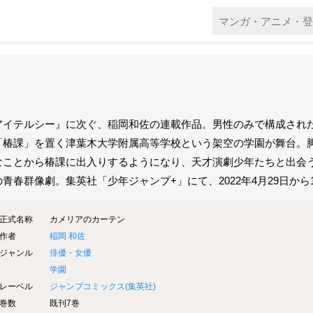
アイテルシー』に次ぐ、稲岡和佐の連載作品。男性のみで構成され
「椿課」を置く津葉木大学附属高等学校という架空の学園が舞台。
なことから椿課に出入りするようになり、天才演劇少年たちと出会
の青春群像劇。集英社「少年ジャンプ+」にて、2022年4月29日から
正式名称
カメリアのカーテン
作者
稲岡 和佐
ジャンル
俳優・女優
学園
レーベル
ジャンプコミックス(
集英社
)
巻数
既刊7巻