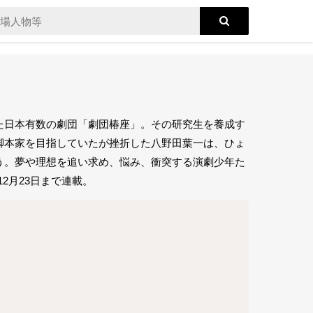
た日本有数の劇団「劇団椿座」。その研究生を養成す
脚本家を目指していたが挫折した八野田葉一は、ひょ
う。夢や理想を追い求め、悩み、衝突する演劇少年た
12月23日まで連載。