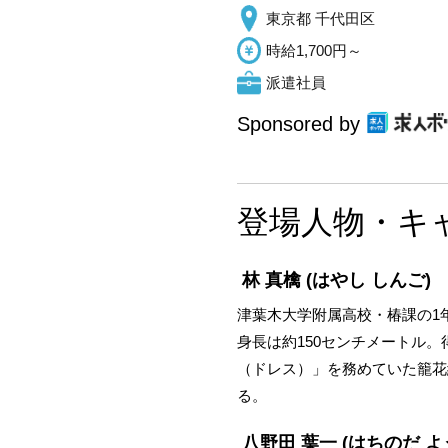
東京都 千代田区
時給1,700円～
派遣社員
Sponsored by
登場人物・キ
林 真檎
(はやし しんご)
津葉木大学附属高校・椿課の1
身長は約150センチメートル
（ドレス）」を務めていた籠花
る。
八野田 葉一
(はちのだ よ