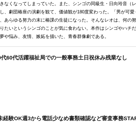
きなくなってしまっていた。また、シンゴの同級生・日向玲音（
し、劇団椿座の演劇を観て、価値観が180度変わった。「男が可愛
、あらゆる努力の末に椿課の生徒になった。そんなレオは、何の
りたいというシンゴのことが気に食わない。本作はシンゴやハチ
夢や悩み、友情、嫉妬を描いた、青春群像劇である。
50代60代活躍福祉局での一般事務土日祝休み残業なし
未経験OK週3から電話少なめ書類確認など審査事務STAF