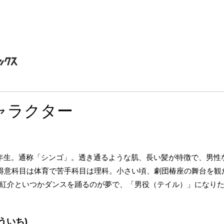
ャラクター
年生。通称「シンゴ」。透き通るような肌、長い髪が特徴で、男性
。得意科目は体育で苦手科目は理科。小さい頃、劇団椿座の舞台を観
紅介といつかダンスを踊るのが夢で、「男役（テイル）」になり
ういち)