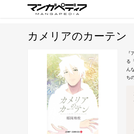
カメリアのカーテン
『
る
ん
ち