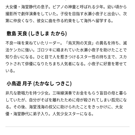
大女優・海堂静代の息子。ピアノの神童と呼ばれる少年。幼い頃から
撮影所で劇伴演奏をしていた。子役を目指す水瀬小夜子と出会い、次
第に仲良くなり、彼女に曲を作る約束をして海外へ留学する。
敷島 天良
(しきしま たから)
不良一味を束ねていたリーダー。「烏天狗の天良」の異名を持ち、滅
法ケンカに強い。ゴロツキに絡まれていた水瀬小夜子を助けたことで
知り合いになる。ひと目で人を惹きつけるスター性の持ち主で、スカ
ウトされて俳優になりたちまち人気者になる。小夜子に好意を寄せて
いる。
小鳥遊 月子
(たかなし つきこ)
非凡な歌唱力を持つ少女。三味線演奏でお金をもらう盲目の母と暮ら
していたが、自分がそばを離れたために母が殺されてしまい孤児にな
る。その後、海堂浅海の叔父に助けられたことをきっかけに、大女
優・海堂静代に弟子入り。人気少女スターになる。