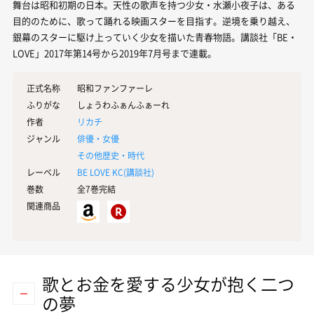
舞台は昭和初期の日本。天性の歌声を持つ少女・水瀬小夜子は、ある
目的のために、歌って踊れる映画スターを目指す。逆境を乗り越え、
銀幕のスターに駆け上っていく少女を描いた青春物語。講談社「BE・
LOVE」2017年第14号から2019年7月号まで連載。
正式名称
昭和ファンファーレ
ふりがな
しょうわふぁんふぁーれ
作者
リカチ
ジャンル
俳優・女優
その他歴史・時代
レーベル
BE LOVE KC(
講談社
)
巻数
全7巻完結
関連商品
歌とお金を愛する少女が抱く二つ
の夢