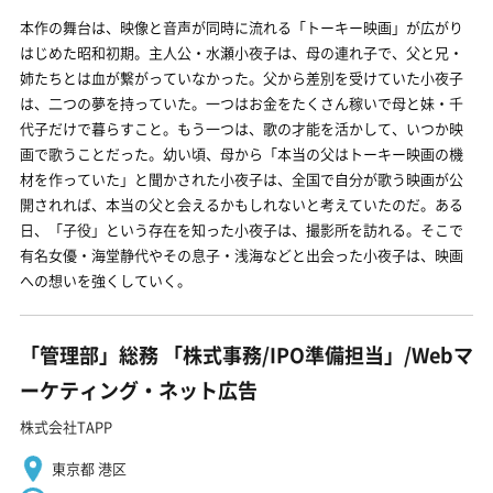
本作の舞台は、映像と音声が同時に流れる「トーキー映画」が広がり
はじめた昭和初期。主人公・水瀬小夜子は、母の連れ子で、父と兄・
姉たちとは血が繋がっていなかった。父から差別を受けていた小夜子
は、二つの夢を持っていた。一つはお金をたくさん稼いで母と妹・千
代子だけで暮らすこと。もう一つは、歌の才能を活かして、いつか映
画で歌うことだった。幼い頃、母から「本当の父はトーキー映画の機
材を作っていた」と聞かされた小夜子は、全国で自分が歌う映画が公
開されれば、本当の父と会えるかもしれないと考えていたのだ。ある
日、「子役」という存在を知った小夜子は、撮影所を訪れる。そこで
有名女優・海堂静代やその息子・浅海などと出会った小夜子は、映画
への想いを強くしていく。
「管理部」総務 「株式事務/IPO準備担当」/Webマ
ーケティング・ネット広告
株式会社TAPP
東京都 港区