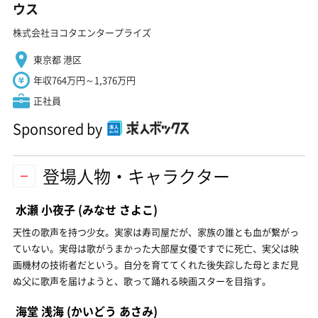
ウス
株式会社ヨコタエンタープライズ
東京都 港区
年収764万円～1,376万円
正社員
Sponsored by
登場人物・キャラクター
水瀬 小夜子
(みなせ さよこ)
天性の歌声を持つ少女。実家は寿司屋だが、家族の誰とも血が繋がっ
ていない。実母は歌がうまかった大部屋女優ですでに死亡、実父は映
画機材の技術者だという。自分を育ててくれた後失踪した母とまだ見
ぬ父に歌声を届けようと、歌って踊れる映画スターを目指す。
海堂 浅海
(かいどう あさみ)