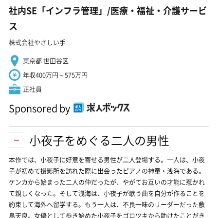
社内SE「インフラ管理」/医療・福祉・介護サービ
ス
株式会社やさしい手
東京都 世田谷区
年収400万円～575万円
正社員
Sponsored by
小夜子をめぐる二人の男性
本作では、小夜子に好意を寄せる男性が二人登場する。一人は、小夜
子が初めて撮影所を訪れた際に出会ったピアノの神童・浅海である。
ケンカから始まった二人の仲だったが、やがてお互いの才能に惹かれ
て親しくなった。そして浅海は、小夜子が歌う曲を自分が作ることを
約束して海外へ留学する。もう一人は、不良一味のリーダーだった敷
島天良。女優として歩き始めた小夜子をゴロツキから助けたことがき