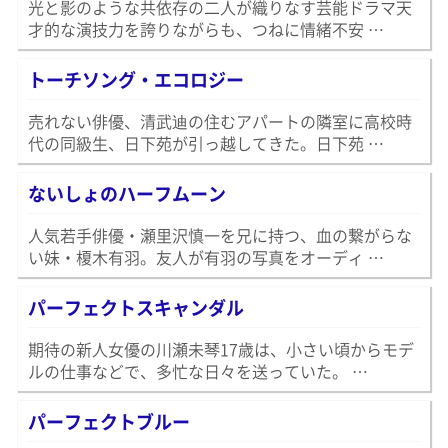
光と影のような共依存の二人が織りなす芸能ドラマ天
才的な演技力を誇りながらも、つねに情緒不安 …
トーチソング・エコロジー
売れない俳優、清武迪の住むアパートの隣室に高校時
代の同級生、日下苑が引っ越してきた。日下苑 …
ないしょのハーフムーン
人気若手俳優・瀬里沢慎一を兄に持つ、血の繋がらな
い妹・榎木有羽。友人が有羽の写真をオーディ …
パーフェクトスキャンダル
期待の新人女優の川瀬未琴17歳は、小さい頃からモデ
ルの仕事などで、多忙な日々を送っていた。 …
パーフェクトブルー