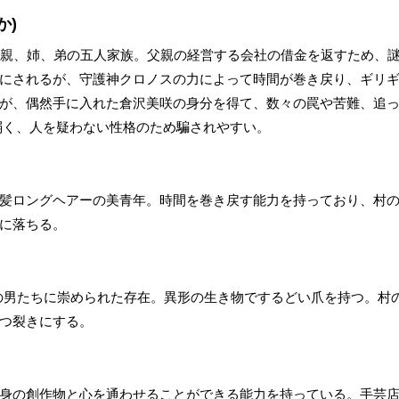
か)
母親、姉、弟の五人家族。父親の経営する会社の借金を返すため、
にされるが、守護神クロノスの力によって時間が巻き戻り、ギリ
が、偶然手に入れた倉沢美咲の身分を得て、数々の罠や苦難、追
弱く、人を疑わない性格のため騙されやすい。
髪ロングヘアーの美青年。時間を巻き戻す能力を持っており、村
に落ちる。
の男たちに崇められた存在。異形の生き物でするどい爪を持つ。村
つ裂きにする。
身の創作物と心を通わせることができる能力を持っている。手芸