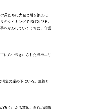
謎の男たちに大金と引き換えに
ギリのタイミングで逃げ延びる。
っ手をかわしていくうちに、守護
の主に八つ裂きにされた野神エリ
の洞窟の崖の下にいる。生贄と
店の近くにある墓地に自作の銅像