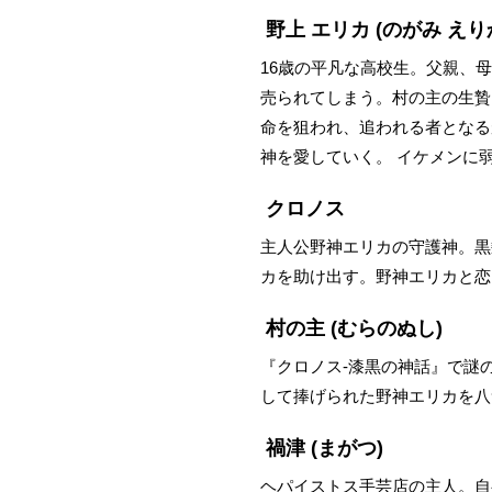
野上 エリカ
(のがみ えり
16歳の平凡な高校生。父親、
売られてしまう。村の主の生贄
命を狙われ、追われる者となる
神を愛していく。 イケメンに
クロノス
主人公野神エリカの守護神。黒
カを助け出す。野神エリカと恋
村の主
(むらのぬし)
『クロノス-漆黒の神話』で謎
して捧げられた野神エリカを八
禍津
(まがつ)
ヘパイストス手芸店の主人。自