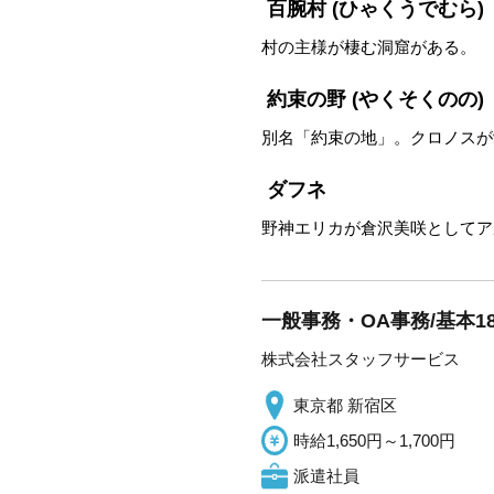
百腕村
(ひゃくうでむら)
村の主様が棲む洞窟がある。
約束の野
(やくそくのの)
別名「約束の地」。クロノスが
ダフネ
野神エリカが倉沢美咲としてア
一般事務・OA事務/基本1
株式会社スタッフサービス
東京都 新宿区
時給1,650円～1,700円
派遣社員