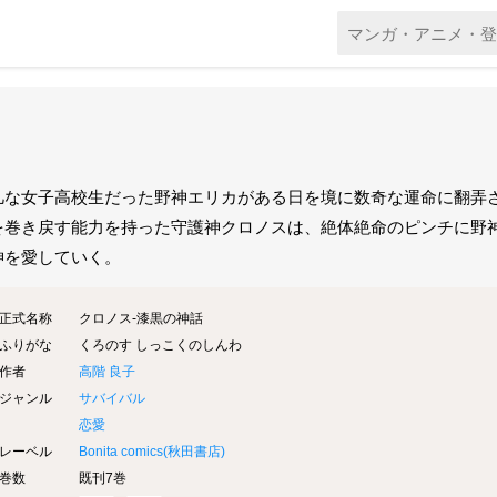
凡な女子高校生だった野神エリカがある日を境に数奇な運命に翻弄
を巻き戻す能力を持った守護神クロノスは、絶体絶命のピンチに野
神を愛していく。
正式名称
クロノス-漆黒の神話
ふりがな
くろのす しっこくのしんわ
作者
高階 良子
ジャンル
サバイバル
恋愛
レーベル
Bonita comics(
秋田書店
)
巻数
既刊7巻