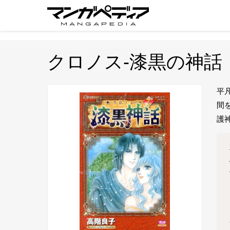
クロノス-漆黒の神話
平
間
護