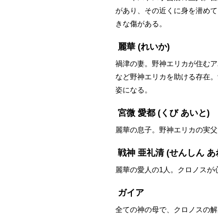
があり、その近くに身を潜めて
きな傷がある。
麗華
(れいか)
禍津の妻。野神エリカが住むア
など野神エリカを助ける存在。
姿になる。
宮微 愛都
(くび あいと)
麗華の息子。野神エリカの実父
戦神 亜礼清
(せんしん あ
麗華の愛人の1人。クロノスが
ガイア
全ての神の母で、クロノスの解