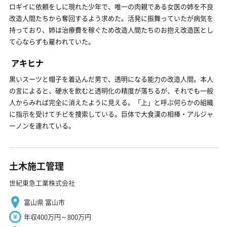
ロギイに依頼をしに現れた少年で、唯一の肉親である女医の姉を不良
改造人間たちから奪回するよう求めた。活発に振舞っていたが病気を
持っており、姉は治療費を稼ぐため改造人間たちのお抱え改造医とし
て心ならずも雇われていた。
アキヒナ
黒いスーツと帽子を着込んだ男で、透明になる能力の改造人間。本人
の言によると、硬水を飲むと透明化の精度が落ちるが、それでも一般
人からみれば完全に消えたように見える。「上」と呼ぶ何らかの組織
に指示を受けてチビを捜索している。巨体で大食漢の相棒・アルジャ
ーノンを連れている。
土木施工管理
世紀東急工業株式会社
富山県 富山市
年収400万円～800万円