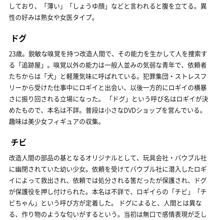
しており、「薄い」「しょうゆ顔」などと言われると腹を立てる。異
性の好みは熟女や女医タイプ。
ドグ
23歳。鋭敏な嗅覚を持つ改造人間で、その能力を生かして人を捜索す
る「追跡屋」。嗅覚以外の能力は一般人並みの気弱な青年で、依頼者
たちからは「犬」と軽蔑気味に呼ばれている。犯罪集団・ストレスフ
リーから受けた仕事中にロギイと出会い、以後一方的にロギイの横暴
さに振り回される立場になった。 「ドグ」という呼び名はロギイが決
めたもので、本名は不詳。普段は小さなDVDショップを営んでいる。
趣味は美少女フィギュアの収集。
チビ
改造人間の部品の基となるオリジナルとして、玩具会社・バウブル社
に幽閉されていた幼い少女。依頼を受けてバウブル社に潜入したロギ
イによって救出され、依頼では処分される筈だったが保護され、ドグ
が保護役を押し付けられた。本名は不詳で、ロギイらの「チビ」「チ
ビちゃん」という呼び方が定着した。 ドグによると、人間とは異な
る、作り物のような匂いがするという。当初は無口で感情表現が乏し