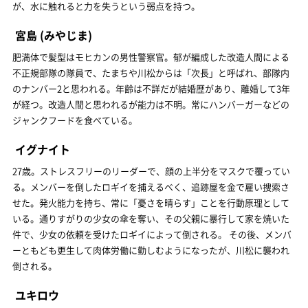
が、水に触れると力を失うという弱点を持つ。
宮島
(みやじま)
肥満体で髪型はモヒカンの男性警察官。郁が編成した改造人間による
不正規部隊の隊員で、たまちや川松からは「次長」と呼ばれ、部隊内
のナンバー2と思われる。年齢は不詳だが結婚歴があり、離婚して3年
が経つ。改造人間と思われるが能力は不明。常にハンバーガーなどの
ジャンクフードを食べている。
イグナイト
27歳。ストレスフリーのリーダーで、顔の上半分をマスクで覆ってい
る。メンバーを倒したロギイを捕えるべく、追跡屋を金で雇い捜索さ
せた。発火能力を持ち、常に「憂さを晴らす」ことを行動原理として
いる。通りすがりの少女の傘を奪い、その父親に暴行して家を焼いた
件で、少女の依頼を受けたロギイによって倒される。 その後、メンバ
ーともども更生して肉体労働に勤しむようになったが、川松に襲われ
倒される。
ユキロウ