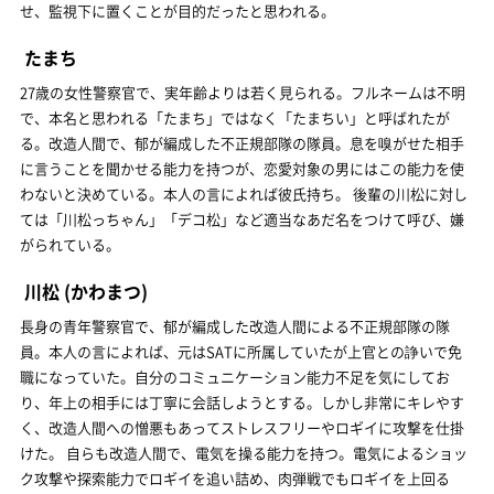
せ、監視下に置くことが目的だったと思われる。
たまち
27歳の女性警察官で、実年齢よりは若く見られる。フルネームは不明
で、本名と思われる「たまち」ではなく「たまちい」と呼ばれたが
る。改造人間で、郁が編成した不正規部隊の隊員。息を嗅がせた相手
に言うことを聞かせる能力を持つが、恋愛対象の男にはこの能力を使
わないと決めている。本人の言によれば彼氏持ち。 後輩の川松に対し
ては「川松っちゃん」「デコ松」など適当なあだ名をつけて呼び、嫌
がられている。
川松
(かわまつ)
長身の青年警察官で、郁が編成した改造人間による不正規部隊の隊
員。本人の言によれば、元はSATに所属していたが上官との諍いで免
職になっていた。自分のコミュニケーション能力不足を気にしてお
り、年上の相手には丁寧に会話しようとする。しかし非常にキレやす
く、改造人間への憎悪もあってストレスフリーやロギイに攻撃を仕掛
けた。 自らも改造人間で、電気を操る能力を持つ。電気によるショッ
ク攻撃や探索能力でロギイを追い詰め、肉弾戦でもロギイを上回る