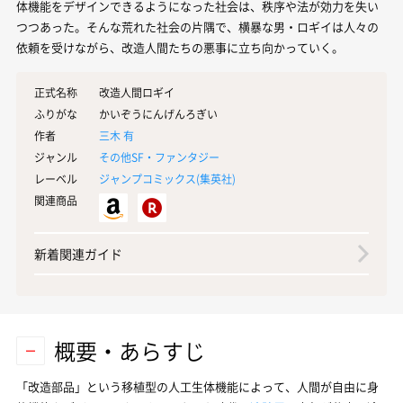
体機能をデザインできるようになった社会は、秩序や法が効力を失い
つつあった。そんな荒れた社会の片隅で、横暴な男・ロギイは人々の
依頼を受けながら、改造人間たちの悪事に立ち向かっていく。
正式名称
改造人間ロギイ
ふりがな
かいぞうにんげんろぎい
作者
三木 有
ジャンル
その他SF・ファンタジー
レーベル
ジャンプコミックス(
集英社
)
関連商品
新着関連ガイド
概要・あらすじ
「改造部品」という移植型の人工生体機能によって、人間が自由に身