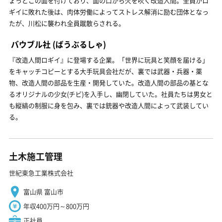
ょっとこの面を付けており、面の口から火を吹く改造人間。全員がロ
ギイに敗れた後は、肉体労働によってストレス解消に励む団体となっ
たが、川松に襲われ全員蹴散らされる。
バウブル社
(ばうぶるしゃ)
『改造人間ロギイ』に登場する企業。「世界に玩具と笑顔を届ける」
をキャッチコピーとする大手玩具会社だが、裏では武器・兵器・薬
物、改造人間の部品を生産・開発していた。改造人間の部品の基とな
るオリジナルの少女(チビ)を入手し、幽閉していた。社員たちは男女と
も縦縞の制服に身を包み、裏では銃器や改造人間によって武装してい
る。
土木施工管理
世紀東急工業株式会社
富山県 富山市
年収400万円～800万円
正社員