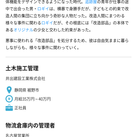
体機能をデザインできるようになった時代。
追跡屋
の青年が仕事の途
中で出会った男・
ロギイ
は、横暴で身勝手だが、子どもとの約束で改
造人間の集団に立ち向かう奇妙な人物だった。改造人間にまつわる
様々な事件に関わる
ロギイ
だが、その根底には「改造部品」の本体で
ある
オリジナル
の少女と交わした約束があった。
悪事に使われる「改造部品」を処分するため、彼は自由気ままに暮ら
しながらも、様々な事件に関わっていく。
土木施工管理
井出建設工業株式会社
静岡県 裾野市
月給35万円～40万円
正社員
物流倉庫内の管理者
名古屋営業所