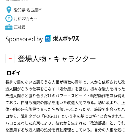
愛知県 名古屋市
月給22万円～
正社員
Sponsored by
登場人物・キャラクター
ロギイ
長身で眉のない凶悪そうな人相が特徴の青年で、人から依頼された改
造人間がらみの仕事をこなす「処分屋」を営む。様々な能力を持った
改造人間らと渡り合うだけのパワー・スピード・精密動作を兼ね備え
ており、自身も複数の部品を用いた改造人間である。幼い頃より、正
体不明の研究施設で育った名も無い少年だったが、施設で出会ったハ
ロから、識別タグの「ROG-11」という字を基にロギイと命名された。
ハロと交わした約束により、彼女から生まれた「改造部品」と、それ
を悪用する改造人間の処分を行動原理としている。自分の人相を気に