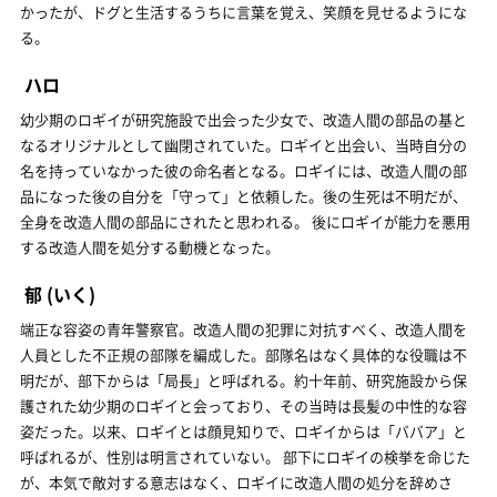
かったが、ドグと生活するうちに言葉を覚え、笑顔を見せるようにな
る。
ハロ
幼少期のロギイが研究施設で出会った少女で、改造人間の部品の基と
なるオリジナルとして幽閉されていた。ロギイと出会い、当時自分の
名を持っていなかった彼の命名者となる。ロギイには、改造人間の部
品になった後の自分を「守って」と依頼した。後の生死は不明だが、
全身を改造人間の部品にされたと思われる。 後にロギイが能力を悪用
する改造人間を処分する動機となった。
郁
(いく)
端正な容姿の青年警察官。改造人間の犯罪に対抗すべく、改造人間を
人員とした不正規の部隊を編成した。部隊名はなく具体的な役職は不
明だが、部下からは「局長」と呼ばれる。約十年前、研究施設から保
護された幼少期のロギイと会っており、その当時は長髪の中性的な容
姿だった。以来、ロギイとは顔見知りで、ロギイからは「ババア」と
呼ばれるが、性別は明言されていない。 部下にロギイの検挙を命じた
が、本気で敵対する意志はなく、ロギイに改造人間の処分を辞めさ