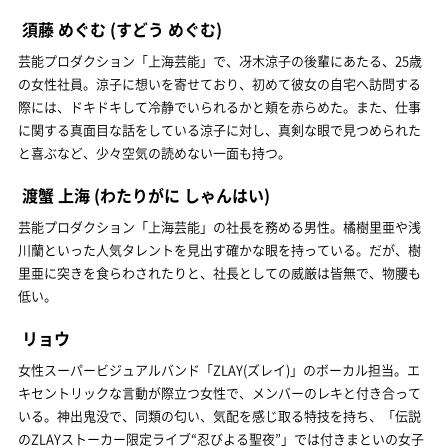
須藤 めぐむ
(すどう めぐむ)
芸能プロダクション「上海芸能」で、冴木涼子の後輩にあたる、25歳
の女性社員。涼子に想いを寄せており、初めて彼女の自宅へ訪問する
際には、ドキドキして冷静でいられるかと頬を赤らめた。また、仕事
に関する真面目な話をしている涼子に対し、真剣な眼で見つめられた
と喜ぶなど、少々空気の読めない一面も持つ。
渡蟹 上海
(わたりがに しゃんはい)
芸能プロダクション「上海芸能」の社長を務める男性。橘樹里亜や浅
川蘭といった人気タレントを見出す確かな眼を持っている。だが、樹
里亜に突きを食らわされたりと、社長としての威厳は皆無で、物腰も
低い。
リョウ
女性スーパービジュアルバンド「ZLAY(ズレイ)」のボーカル担当。エ
キセントリックな言動が際立つ女性で、メンバーのレキと付き合って
いる。神出鬼没で、同類の匂い、気配を感じ取る特技を持ち、「伝説
のZLAYストーカー限定ライブ“忍びよる聖夜”」では付きまといの女子