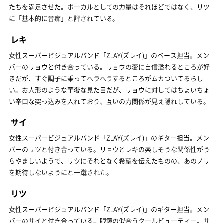
たちを満足させた。ボーカルとしての力量はそれほどではなく、リツ
に「基本的に音痴」と評されている。
レキ
女性スーパービジュアルバンド「ZLAY(ズレイ)」のベース担当。メン
バーのリョウと付き合っている。リョウの変に自信溢れるところが好
きだが、すぐ調子に乗ってヘラヘラするところがムカついてるらし
い。お人形のような華奢な見た目だが、リョウに対してはちょいちょ
い辛口な突っ込みを入れており、互いの力関係が見え隠れしている。
サイ
女性スーパービジュアルバンド「ZLAY(ズレイ)」のギター担当。メン
バーのリツと付き合っている。リョウとレキの楽しそうな関係性がう
らやましいようで、リツにそれとなく希望を伝えたものの、あのノリ
を期待しないようにと一蹴された。
リツ
女性スーパービジュアルバンド「ZLAY(ズレイ)」のギター担当。メン
バーのサイと付き合っている。眼鏡の似合うクールビューティー。サ