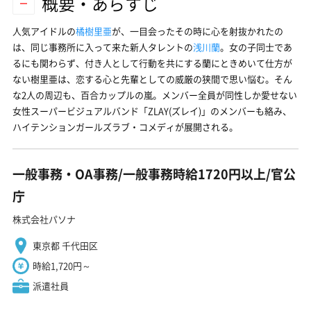
概要・あらすじ
人気アイドルの
橘樹里亜
が、一目会ったその時に心を射抜かれたの
は、同じ事務所に入って来た新人タレントの
浅川蘭
。女の子同士であ
るにも関わらず、付き人として行動を共にする蘭にときめいて仕方が
ない樹里亜は、恋する心と先輩としての威厳の狭間で思い悩む。そん
な2人の周辺も、百合カップルの嵐。メンバー全員が同性しか愛せない
女性スーパービジュアルバンド「ZLAY(ズレイ)」のメンバーも絡み、
ハイテンションガールズラブ・コメディが展開される。
一般事務・OA事務/一般事務時給1720円以上/官公
庁
株式会社パソナ
東京都 千代田区
時給1,720円～
派遣社員