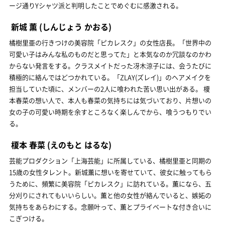
ージ通りYシャツ派と判明したことでめぐむに感激される。
新城 薫
(しんじょう かおる)
橘樹里亜の行きつけの美容院「ピカレスク」の女性店長。「世界中の
可愛い子はみんな私のものだと思ってた」と本気なのか冗談なのかわ
からない発言をする。クラスメイトだった冴木涼子には、会うたびに
積極的に絡んではどつかれている。「ZLAY(ズレイ)」のヘアメイクを
担当していた頃に、メンバーの2人に喰われた苦い思い出がある。 榎
本春菜の想い人で、本人も春菜の気持ちには気づいており、片想いの
女の子の可愛い時期を余すところなく楽しんでから、喰うつもりでい
る。
榎本 春菜
(えのもと はるな)
芸能プロダクション「上海芸能」に所属している、橘樹里亜と同期の
15歳の女性タレント。新城薫に想いを寄せていて、彼女に触ってもら
うために、頻繁に美容院「ピカレスク」に訪れている。薫になら、五
分刈りにされてもいいらしい。薫と他の女性が絡んでいると、嫉妬の
気持ちをあらわにする。念願叶って、薫とプライベートな付き合いに
こぎつける。