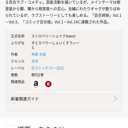
る百合ラブ・コメディ。芸能活動を描いているが、メインテーマは樹
里亜から蘭、蘭から樹里亜への恋心。全編にわたりギャグが散りばめ
られているが、ラブストーリーとしても楽しめる。「百合姉妹」Vol.1
～Vol.5、「コミック百合姫」Vol.1～Vol.14に連載された作品。
正式名称
ストロベリーシェイクSweet
ふりがな
すとろべりーしぇいくすうぃー
と
作者
林家 志弦
ジャンル
百合
レーベル
IDコミックス(
一迅社
)
巻数
既刊2巻
関連商品
新着関連ガイド