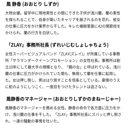
鳳 静香
(おおとり しずか)
大物女優。留学中に現地男性との間にできた子供が浅川蘭。蘭の素性
を探られることで、自身が築いたキャリアを崩されるのを恐れ、彼女
の仕事に圧力をかけ業界から干した。キレた橘樹里亜に42の関節技を
かけられ、蘭の行方を白状した。
「ZLAY」事務所社長
(ずれいじむしょしゃちょう)
女性スーパービジュアルバンド「ZLAY(ズレイ)」が所属している事務
所「サラマンダークイーンプロモーション」の女性社長。事務所は創
立10年にして最大手の規模となり、「鋼の女」と呼ばれている。浅川
蘭の仕事に圧力がかけられていた間も、無視して蘭を仕事に起用し
た。女は押し倒し、男ははり倒すことを信条としている。豪傑のうえ
に蛇のようにしつこく、一度目をつけたタレントは逃さない。
鳳静香のマネージャー
(おおとりしずかのまねーじゃー)
鳳静香のマネージャーを務める女性。静香の命令で各方面に圧力をか
け、浅川蘭の仕事を干した。「ZLAY」事務所社長にズバッと押し倒さ
れ、一連の騒動の事情を吐いた。