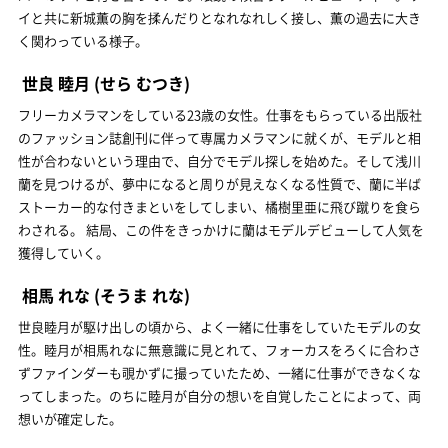
イと共に新城薫の胸を揉んだりとなれなれしく接し、薫の過去に大き
く関わっている様子。
世良 睦月
(せら むつき)
フリーカメラマンをしている23歳の女性。仕事をもらっている出版社
のファッション誌創刊に伴って専属カメラマンに就くが、モデルと相
性が合わないという理由で、自分でモデル探しを始めた。そして浅川
蘭を見つけるが、夢中になると周りが見えなくなる性質で、蘭に半ば
ストーカー的な付きまといをしてしまい、橘樹里亜に飛び蹴りを食ら
わされる。 結局、この件をきっかけに蘭はモデルデビューして人気を
獲得していく。
相馬 れな
(そうま れな)
世良睦月が駆け出しの頃から、よく一緒に仕事をしていたモデルの女
性。睦月が相馬れなに無意識に見とれて、フォーカスをろくに合わさ
ずファインダーも覗かずに撮っていたため、一緒に仕事ができなくな
ってしまった。のちに睦月が自分の想いを自覚したことによって、両
想いが確定した。