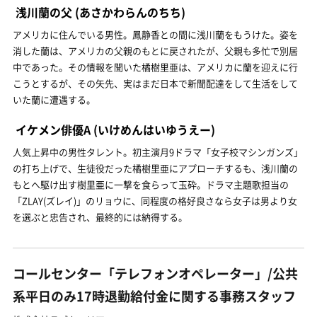
浅川蘭の父
(あさかわらんのちち)
アメリカに住んでいる男性。鳳静香との間に浅川蘭をもうけた。姿を
消した蘭は、アメリカの父親のもとに戻されたが、父親も多忙で別居
中であった。その情報を聞いた橘樹里亜は、アメリカに蘭を迎えに行
こうとするが、その矢先、実はまだ日本で新聞配達をして生活をして
いた蘭に遭遇する。
イケメン俳優A
(いけめんはいゆうえー)
人気上昇中の男性タレント。初主演月9ドラマ「女子校マシンガンズ」
の打ち上げで、生徒役だった橘樹里亜にアプローチするも、浅川蘭の
もとへ駆け出す樹里亜に一撃を食らって玉砕。ドラマ主題歌担当の
「ZLAY(ズレイ)」のリョウに、同程度の格好良さなら女子は男より女
を選ぶと忠告され、最終的には納得する。
コールセンター「テレフォンオペレーター」/公共
系平日のみ17時退勤給付金に関する事務スタッフ