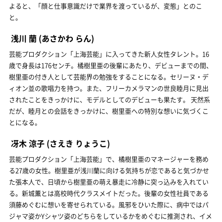
よると、「顔と仕事意識だけで業界を渡っているが、変態」とのこ
と。
浅川 蘭
(あさかわ らん)
芸能プロダクション「上海芸能」に入ってきた新人女性タレント。16
歳で身長は176センチ。橘樹里亜の後輩にあたり、デビューまでの間、
樹里亜の付き人として芸能界の勉強をすることになる。セリーヌ・デ
ィオン並の歌唱力を持つ。また、フリーカメラマンの世良睦月に見出
されたことをきっかけに、モデルとしてのデビューも果たす。 天然系
だが、睦月との会話をきっかけに、樹里亜への特別な想いに気づくこ
とになる。
冴木 涼子
(さえき りょうこ)
芸能プロダクション「上海芸能」で、橘樹里亜のマネージャーを務め
る27歳の女性。樹里亜が浅川蘭に向ける気持ちが恋であると気づかせ
た張本人で、日頃から樹里亜の萌え暴走に冷静に突っ込みを入れてい
る。新城薫とは高校時代クラスメイトだった。後輩の女性社員である
須藤めぐむに想いを寄せられている。風邪をひいた際に、病中ではパ
ジャマ姿かYシャツ姿のどちらをしているかをめぐむに推測され、イメ