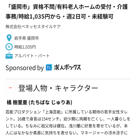
「盛岡市」資格不問/有料老人ホームの受付・介護
事務/時給1,035円から・週2日可・未経験可
株式会社ベネッセスタイルケア
岩手県 盛岡市
時給1,035円
アルバイト・パート
Sponsored by
登場人物・キャラクター
橘 樹里亜
(たちばな じゅりあ)
芸能プロダクション「上海芸能」に所属している期待の若手女性タレ
ント。16歳で身長は154センチ。幼少期に両親を亡くし、一人暮らしを
している。ちなみに祖父母は健在。浅川蘭に好意を寄せているが、本
人にはなかなか素直に気持ちを表せない。マネージャーの冴木涼子に