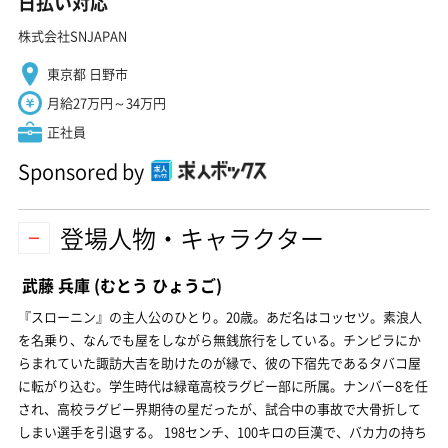
日払い対応
株式会社SNJAPAN
東京都 日野市
月給27万円～34万円
正社員
Sponsored by
登場人物・キャラクター
武藤 兵庫
(むとう ひょうご)
『スローニン』の主人公のひとり。20歳。あだ名はコッセツ。素浪人
を名乗り、なんでも屋をしながら無銭旅行をしている。チンピラにか
らまれていた諏訪大吉を助けたのが縁で、彼の下宿先であるタバコ屋
に転がり込む。学生時代は緑竜高校ラグビー部に所属。ナンバー8を任
され、高校ラグビー界期待の星だったが、試合中の事故で大骨折して
しまい選手を引退する。 198センチ、100キロの巨漢で、バカ力の持ち