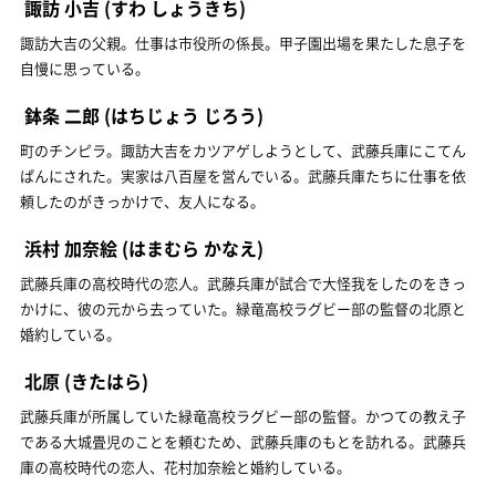
諏訪 小吉
(すわ しょうきち)
諏訪大吉の父親。仕事は市役所の係長。甲子園出場を果たした息子を
自慢に思っている。
鉢条 二郎
(はちじょう じろう)
町のチンピラ。諏訪大吉をカツアゲしようとして、武藤兵庫にこてん
ぱんにされた。実家は八百屋を営んでいる。武藤兵庫たちに仕事を依
頼したのがきっかけで、友人になる。
浜村 加奈絵
(はまむら かなえ)
武藤兵庫の高校時代の恋人。武藤兵庫が試合で大怪我をしたのをきっ
かけに、彼の元から去っていた。緑竜高校ラグビー部の監督の北原と
婚約している。
北原
(きたはら)
武藤兵庫が所属していた緑竜高校ラグビー部の監督。かつての教え子
である大城畳児のことを頼むため、武藤兵庫のもとを訪れる。武藤兵
庫の高校時代の恋人、花村加奈絵と婚約している。