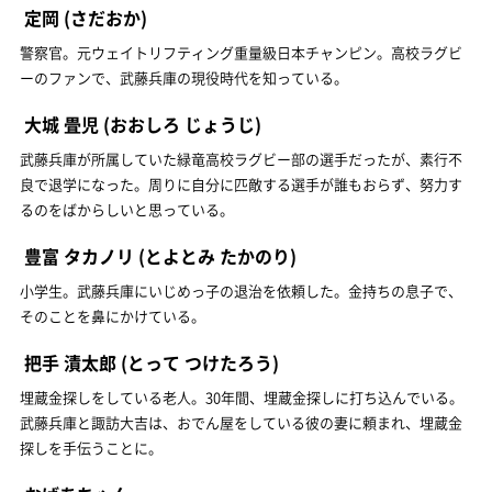
定岡
(さだおか)
警察官。元ウェイトリフティング重量級日本チャンピン。高校ラグビ
ーのファンで、武藤兵庫の現役時代を知っている。
大城 畳児
(おおしろ じょうじ)
武藤兵庫が所属していた緑竜高校ラグビー部の選手だったが、素行不
良で退学になった。周りに自分に匹敵する選手が誰もおらず、努力す
るのをばからしいと思っている。
豊富 タカノリ
(とよとみ たかのり)
小学生。武藤兵庫にいじめっ子の退治を依頼した。金持ちの息子で、
そのことを鼻にかけている。
把手 漬太郎
(とって つけたろう)
埋蔵金探しをしている老人。30年間、埋蔵金探しに打ち込んでいる。
武藤兵庫と諏訪大吉は、おでん屋をしている彼の妻に頼まれ、埋蔵金
探しを手伝うことに。