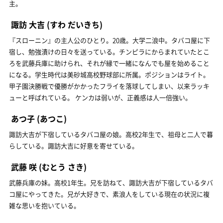
主。
諏訪 大吉
(すわ だいきち)
『スローニン』の主人公のひとり。20歳。大学二浪中。タバコ屋に下
宿し、勉強漬けの日々を送っている。チンピラにからまれていたとこ
ろを武藤兵庫に助けられ、それが縁で一緒になんでも屋を始めること
になる。学生時代は美砂城高校野球部に所属。ポジションはライト。
甲子園決勝戦で優勝がかかったフライを落球してしまい、以来ラッキ
ューと呼ばれている。 ケンカは弱いが、正義感は人一倍強い。
あつ子
(あつこ)
諏訪大吉が下宿しているタバコ屋の娘。高校2年生で、祖母と二人で暮
らしている。諏訪大吉に好意を寄せている。
武藤 咲
(むとう さき)
武藤兵庫の妹。高校1年生。兄を訪ねて、諏訪大吉が下宿しているタバ
コ屋にやってきた。兄が大好きで、素浪人をしている現在の状況に複
雑な思いを抱いている。