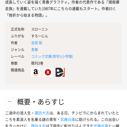
成長していく姿を描く青春グラフティ。作者の代表作である『湘南爆
走族』を連載していた1987年にこちらの連載もスタート。作者曰く
「挫折から始まる物語」。
正式名称
スローニン
ふりがな
すろーにん
作者
吉田 聡
ジャンル
青春
レーベル
コミック文庫(青年)(
小学館
)
巻数
既刊3巻
関連商品
概要・あらすじ
二浪中の浪人生・
諏訪大吉
は、ある日、チンピラにからまれていたと
ころを素浪人を名乗る謎の青年・
武藤兵庫
に助けられる。この出会い
をきっかけに、
諏訪大吉
は下宿先に転がり込んできた
武藤兵庫
と一緒