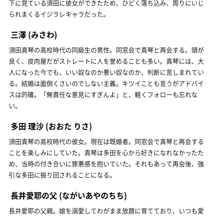
下に見ている須田に彼女ができたため、ひどく落ち込み、周りにいじ
られまくるイジラレキャラだった。
三澤
(みさわ)
須田真琴の高校時代の同級生の男性。同窓会で真琴と再会する。頭が
良く、皮肉屋だがストレートに人を誉めることも多い。真琴には、大
人になった今でも、いい奴なのか悪い奴なのか、判断に苦しまれてい
る。結婚は面倒くさいのでしない主義。キツイことも言うがアドバイ
スは的確。「無責任な意見にすぎんよ」と、軽くフォローも忘れな
い。
多田 理沙
(おおた りさ)
須田真琴の高校時代の彼女。現在は既婚者。同窓会で真琴と再会する
ことを楽しみにしていた。真琴は多田を心から好きになれなかったた
め、当時の付き合いに罪悪感を抱いていた。それもあって再会後、強
引な多田に振り回されることになる。
長井愛耶の父
(ながいあやのちち)
長井愛耶の父親。娘を溺愛してわがまま放題に育てており、いつも愛