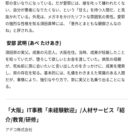
耶の言いなりになっている。だが愛耶には、娘を叱って嫌われたくな
い、自分が悪者になりたくない、という「甘え」を持つ人間だ、と見
抜かれている。外見は、メガネをかけたソフトな雰囲気の男性。愛耶
の強烈な性格を知る須田真琴には、「意外とまともな親御さんなの
ね」と評される。
安部 武明
(あべ たけあき)
須田崇の実父。成美の元恋人。大阪在住。当時、成美が妊娠したこと
を知っていたが、堕ろして欲しいとお金を渡していた。病気の母親
が、死ぬ前に孫に会いたいと言い出したのをきっかけに、成美を捜索
し、崇の存在を知る。基本的には、礼儀をわきまえた常識のある人間
だが、事情により、強引なやり方で、崇に実父と名乗り出ることにな
る。
「大阪」IT事務「未経験歓迎」/人材サービス「紹
介/教育/研修」
アデコ株式会社