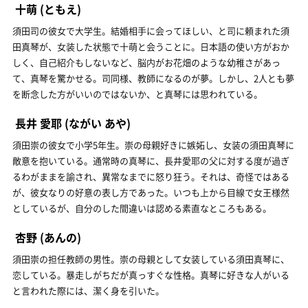
十萌
(ともえ)
須田司の彼女で大学生。結婚相手に会ってほしい、と司に頼まれた須
田真琴が、女装した状態で十萌と会うことに。日本語の使い方がおか
しく、自己紹介もしないなど、脳内がお花畑のような幼稚さがあっ
て、真琴を驚かせる。司同様、教師になるのが夢。しかし、2人とも夢
を断念した方がいいのではないか、と真琴には思われている。
長井 愛耶
(ながい あや)
須田崇の彼女で小学5年生。崇の母親好きに嫉妬し、女装の須田真琴に
敵意を抱いている。通常時の真琴に、長井愛耶の父に対する度が過ぎ
るわがままを諭され、異常なまでに怒り狂う。それは、奇怪ではある
が、彼女なりの好意の表し方であった。いつも上から目線で女王様然
としているが、自分のした間違いは認める素直なところもある。
杏野
(あんの)
須田崇の担任教師の男性。崇の母親として女装している須田真琴に、
恋している。暴走しがちだが真っすぐな性格。真琴に好きな人がいる
と言われた際には、潔く身を引いた。