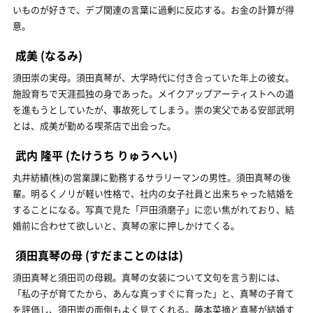
いものが好きで、デブ関連の言葉に過剰に反応する。お金の計算が得
意。
成美
(なるみ)
須田崇の実母。須田真琴が、大学時代に付き合っていた年上の彼女。
施設育ちで天涯孤独の身であった。メイクアップアーティストへの道
を進もうとしていたが、事故死してしまう。崇の実父である安部武明
とは、成美が勤める喫茶店で出会った。
武内 隆平
(たけうち りゅうへい)
丸井紡績(株)の営業課に勤務するサラリーマンの男性。須田真琴の後
輩。明るくノリが軽い性格で、社内の女子社員と出来ちゃった結婚を
することになる。写真で見た「戸田須磨子」に恋い焦がれており、結
婚前に合わせて欲しいと、真琴の家に押しかけてくる。
須田真琴の母
(すだまことのはは)
須田真琴と須田司の母親。真琴の女装について文句を言う割には、
「私の子が育てたから、あんな真っすぐに育った」と、真琴の子育て
を評価し、須田崇の面倒もよく見てくれる。藤本菜摘と真琴が結婚す