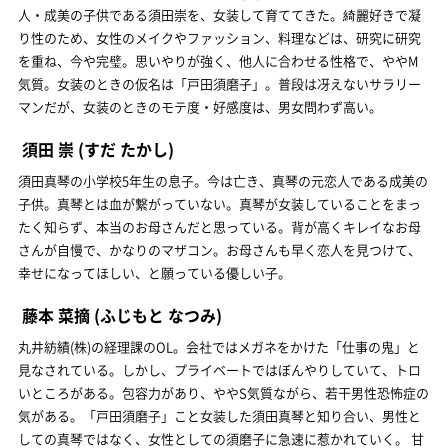
人・成美の子供である須田崇を、女装して育ててきた。綺麗好きで凝
り性のため、女性のメイクやファッション、料理などは、研究に研究
を重ね、今や完璧。思いやりが強く、他人に合わせる性格で、ややM
気質。女装のときの仮名は「戸田須磨子」。普段は冴えないサラリー
マンだが、女装のときのモテ度・好感度は、男女問わず高い。
須田 崇
(すだ たかし)
須田真琴の小学校5年生の息子。今は亡き、真琴の元恋人である成美の
子供。真琴とは血が繋がっていない。真琴が女装していることをまっ
たく知らず、本当のお母さんだと思っている。背が高くキレイなお母
さんが自慢で、かなりのマザコン。お母さんも早く恋人を見つけて、
幸せになってほしい、と願っている優しい子。
藤本 菜摘
(ふじもと なつみ)
丸井紡績(株)の経理課のOL。会社ではメガネをかけた「仕事の鬼」と
見なされている。しかし、プライベートではぼんやりしていて、トロ
いところがある。包容力があり、ややS気質ながら、若干男性恐怖症の
気がある。「戸田須磨子」こと女装した須田真琴と知り合い、男性と
しての真琴ではなく、女性としての須磨子に急速に惹かれていく。 甘