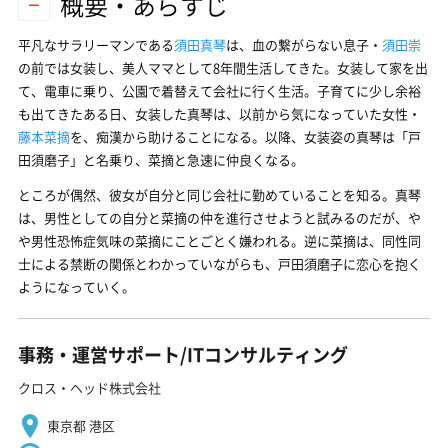
概要・あらすじ
平凡なサラリーマンである
須田真琴
は、血の繋がらない息子・
須田崇
の前では女装し、美人ママとして8年間生活してきた。女装して家を出
て、電車に乗り、公園で着替えて会社に行く生活。子育てに少し余裕
も出てきたある日、女装した真琴は、以前から気になっていた女性・
藤本菜摘
を、痴漢から助けることになる。以降、女装姿の真琴は「戸
田須磨子」と名乗り、菜摘と急速に仲良くなる。
ところが偶然、彼女が自分と同じ会社に勤めていることを知る。真琴
は、男性としての自分と菜摘の仲を進行させようと試みるのだが、や
や男性恐怖症気味の菜摘にことごとく嫌われる。逆に菜摘は、同性同
士による禁断の関係とわかっていながらも、戸田須磨子に恋心を抱く
ようになっていく。
事務・運営サポート/ITコンサルティング
クロス・ヘッド株式会社
東京都 港区