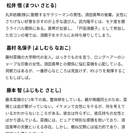
松井 悟
(まつい さとる)
丸井紡績(株)に勤務するサラリーマンの男性。須田真琴の後輩。女性に
さりげない好意を示すのが上手な遊び人。武内隆平とは、モテ度を競
うライバル関係にある。真琴が女装し、「戸田須磨子」として参加し
た合コンの場では、須磨子をホテルにお持ち帰りしてしまう。
嘉村 名保子
(よしむら なおこ)
藤村菜摘の大学時代の友人。はっきりものを言う、ロングヘアーのシ
ャープな印象の女性。須田真琴との関係に悩む菜摘を心配している。
洞察力はあるが、一番肝心なところは見抜けず、KYぶりを発揮するこ
ともしばしば。
藤本 智
(ふじもと さとし)
藤本菜摘の1つ年下の弟。整体師をしている。親が再婚同士のため、菜
摘とは血が繋がっていない。イケメンで女性にモテるが、何を考えて
いるかわからないところがある。彼女は作らずに、彼氏持ちの女性と
ばかり遊んでいる。菜摘には、ピュアで特別な感情を抱いており、須
田真琴の天敵といえる存在。しかし、概ね交際には協力的であり、須