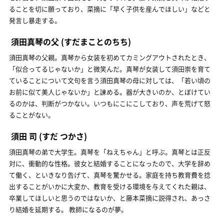
ることを切に願っており、菜摘に「早く子供を産んでほしい」などと
発言し暴走する。
須田真琴の父
(すだまことのちち)
須田真琴の父親。真琴から女装を初めてカミングアウトされたとき、
「似合ってるじゃないか」と微笑んだ。真琴が女装して須田崇を育て
ていることについて文句を言う須田真琴の母に対しては、「若い頃の
お前に似て美人じゃないか」と諫める。器が大きいのか、とぼけてい
るのかは、判断がつかない。いつもにこにこしており、声を荒げて怒
ることがない。
須田 司
(すだ つかさ)
須田真琴の弟で大学生。真琴を「ねえちゃん」と呼ぶ。真琴とは正反
対に、衝動的な性格。彼女と結婚することになったので、大学を辞め
て働く、といきなり告げて、真琴を驚かせる。家庭を持ち教育費を捻
出することがいかに大変か、教育を受ける環境を与えてくれた親は、
卒業してほしいと思うのではないか、と藤本菜摘に説得され、あっさ
り結婚を延期する。 教師になるのが夢。