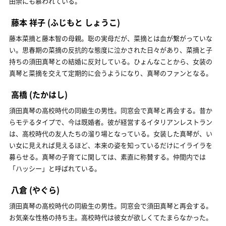
田崇にも慕われている。
藤本 祥子
(ふじもと しょうこ)
藤本菜摘と藤本智の母親。聡の実母だが、菜摘とは血が繋がっていな
い。思春期の菜摘の反抗的な態度に泣かされた日々があり、菜摘と子
持ちの須田真琴との結婚に反対している。ひょんなことから、女装の
真琴と菜摘を交えて定期的に会うようになり、真琴のファンとなる。
高橋
(たかはし)
須田真琴の高校時代の同級生の男性。同窓会で真琴と再会する。昔か
らモテるタイプで、今は既婚者。彼が経営するイタリアンレストラン
は、高校時代の友人たちの溜り場となっている。女装した真琴が、い
い女に見えれば見えるほど、本来の姿を知っているだけにイライラを
募らせる。真琴の子育てに関しては、素直に称賛する。仲間内では
「ハッシー」と呼ばれている。
八倉
(やぐら)
須田真琴の高校時代の同級生の男性。同窓会で須田真琴と再会する。
お気楽な性格の持ち主。高校時代は彼女が欲しくてたまらなかった。