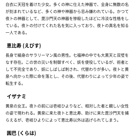
白衣に天冠を着けた少女。多くの神に仕えた神器で、全身に無数の名
が刻まれているなど、多くの神や神器から忌み嫌われている。かつて
夜トの神器として、毘沙門天の神器を惨殺したほどに冷淡な性格をし
ている。夜トの付けてくれた名を気に入っており、夜トの真名を知る
一人である。
恵比寿
(えびす)
長身で細身のサラリーマン風の男性。七福神の中でも大黒天と双璧を
なす存在。この世の災いを制御すべく、妖を使役しているが、術者と
して不完全であり、妖にしばしば刺され、代替わりが多い。夜トと黄
泉へ向かった際に命を落とし、その後、代替わりによって少年の姿で
転生する。
イザナミ
黄泉の女王。夜トの前には壱岐ひよりなど、相対した者と親しい女性
の姿で現われる。黄泉に来た夜トと恵比寿、助けに来た毘沙門天を捕
らえるが、壱岐ひよりによって恵比寿以外は逃げられてしまう。
囷巴
(くらは)