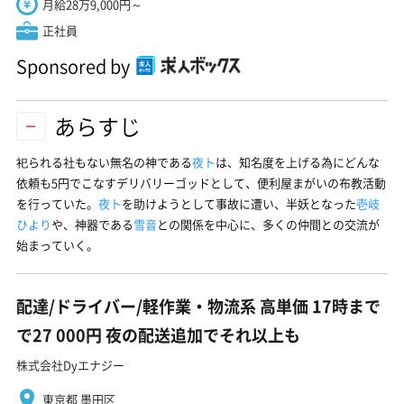
月給28万9,000円～
正社員
Sponsored by
あらすじ
祀られる社もない無名の神である
夜ト
は、知名度を上げる為にどんな
依頼も5円でこなすデリバリーゴッドとして、便利屋まがいの布教活動
を行っていた。
夜ト
を助けようとして事故に遭い、半妖となった
壱岐
ひより
や、神器である
雪音
との関係を中心に、多くの仲間との交流が
始まっていく。
配達/ドライバー/軽作業・物流系 高単価 17時まで
で27 000円 夜の配送追加でそれ以上も
株式会社Dyエナジー
東京都 墨田区