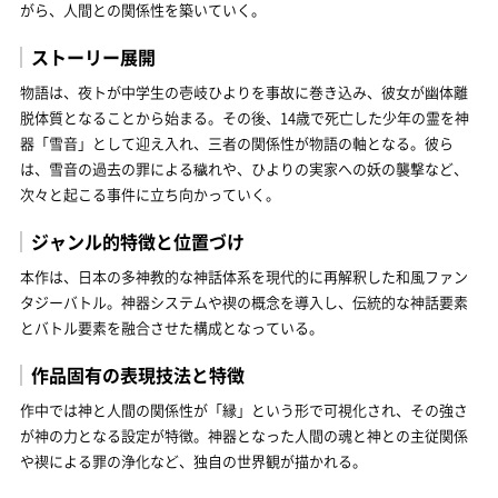
がら、人間との関係性を築いていく。
ストーリー展開
物語は、夜トが中学生の壱岐ひよりを事故に巻き込み、彼女が幽体離
脱体質となることから始まる。その後、14歳で死亡した少年の霊を神
器「雪音」として迎え入れ、三者の関係性が物語の軸となる。彼ら
は、雪音の過去の罪による穢れや、ひよりの実家への妖の襲撃など、
次々と起こる事件に立ち向かっていく。
ジャンル的特徴と位置づけ
本作は、日本の多神教的な神話体系を現代的に再解釈した和風ファン
タジーバトル。神器システムや禊の概念を導入し、伝統的な神話要素
とバトル要素を融合させた構成となっている。
作品固有の表現技法と特徴
作中では神と人間の関係性が「縁」という形で可視化され、その強さ
が神の力となる設定が特徴。神器となった人間の魂と神との主従関係
や禊による罪の浄化など、独自の世界観が描かれる。