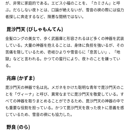
が、非常に家庭的である。エビス小福のことを、「カミさん」と呼
ぶ。だらしない夜トとは、口論が絶えないが、雪音の禊の際には協力
者探しに奔走するなど、険悪な間柄ではない。
毘沙門天
(びしゃもんてん)
金髪ロングの美女で、歩く武器庫と形容されるほど多くの神器を武装
している。大量の神器を抱えることは、身体に負担を強いるが、その
苦痛を隠しているため、壱岐ひよりや雪音らに「息苦しい」、「地
獄」などと言われる。かつての蛮行により、夜トのことを嫌ってい
る。
兆麻
(かずま)
毘沙門天の神器で名は兆。メガネをかけた聡明な青年で毘沙門天のこ
とを「ヴィーナ」と呼び、異常なまでに毘沙門天を敬愛している。す
べての神器を取りまとめることができるため、毘沙門天の神器の中で
も重要な役割を担っている。かつて毘沙門天を救った夜トに恩義を感
じているため、雪音の禊にも協力した。
野良
(のら)