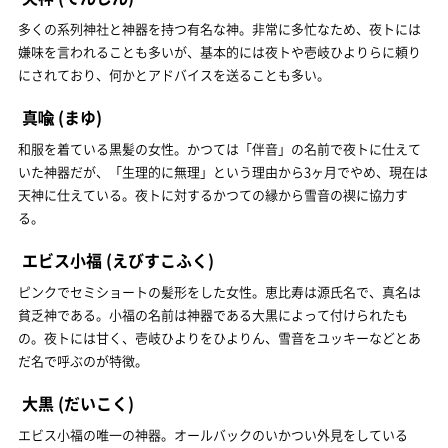
多くの系列神社と神器を持つ有名な神。非常に多忙なため、夜トには
嫌味を言われることも多いが、基本的には夜トや壱岐ひよりらに頼り
にされており、何かとアドバイスを送ることも多い。
真喩
(まゆ)
和服を着ている黒髪の女性。かつては「伴音」の名前で夜トに仕えて
いた神器だが、「生理的に無理」という理由から3ヶ月でやめ、現在は
天神に仕えている。夜トに対するかつての縁から雪音の禊に協力す
る。
エビス小福
(えびすこふく)
ピンクでセミショートの髪形をした女性。恵比寿は源氏名で、真名は
貧乏神である。小福の名前は神器である大黒によって付けられたも
の。夜トには甘く、壱岐ひよりをひよりん、雪音をユッキーなどとあ
だ名で呼ぶのが特徴。
大黒
(だいこく)
エビス小福の唯一の神器。オールバックのいかつい外見をしている