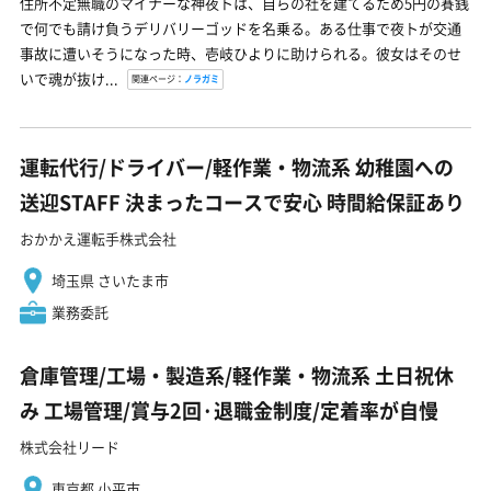
住所不定無職のマイナーな神夜トは、自らの社を建てるため5円の賽銭
で何でも請け負うデリバリーゴッドを名乗る。ある仕事で夜トが交通
事故に遭いそうになった時、壱岐ひよりに助けられる。彼女はそのせ
いで魂が抜け...
関連ページ：
ノラガミ
運転代行/ドライバー/軽作業・物流系 幼稚園への
送迎STAFF 決まったコースで安心 時間給保証あり
おかかえ運転手株式会社
埼玉県 さいたま市
業務委託
倉庫管理/工場・製造系/軽作業・物流系 土日祝休
み 工場管理/賞与2回·退職金制度/定着率が自慢
株式会社リード
東京都 小平市