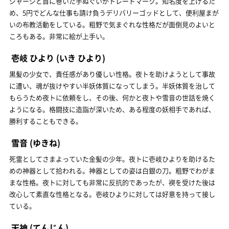
ジャージと首に巻いた手ぬぐいがトレードマーク。知名度を上げるた
め、5円でどんな仕事も請け負うデリバリーゴッドとして、便利屋まが
いの布教活動をしている。粗野で気まぐれな性格だが面倒見のよいと
ころもある。非常に絵が上手い。
壱岐 ひより
(いき ひより)
黒髪の少女で、責任感があり優しい性格。夜トを助けようとして事故
に遭い、魂が抜けやすい半妖体質になってしまう。半妖体質を治して
もらうため夜トに依頼をし、その後、何かと夜トや雪音の世話を焼く
ようになる。格闘技に造詣が深いため、ある程度の妖相手であれば、
勝利することもできる。
雪音
(ゆきね)
死霊としてさまよっていた金髪の少年。夜トに壱岐ひよりを助けるた
めの神器として拾われる。神器としての姿は白銀の刀。粗野でわがま
まな性格。夜トに対しても非常に反抗的であったが、禊を受けた後は
改心して素直な性格となる。壱岐ひよりに対しては好意を持って接し
ている。
天神
(てんじん)