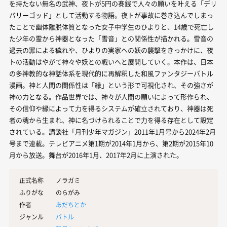
を持たない無名の武神、夜トが5円の賽銭で人々の願いを叶える「デリ
バリーゴッド」として活動する物語。夜トが事故に巻き込んでしまっ
たことで幽体離脱体質となった女子中学生のひよりと、14歳で死亡し
た少年の霊から神器となった「雪音」との関係性が描かれる。雪音の
過去の罪による穢れや、ひよりの実家への妖の襲撃をきっかけに、夜
トの活動はやがて神々や妖との戦いへと展開していく。本作は、日本
の多神教的な神話体系を現代的に再解釈した和風ファンタジーバトル
漫画。神と人間の関係性は「縁」という形で可視化され、その強さが
神の力となる。作品世界では、神々が人間の願いによって形作られ、
その信仰や縁によって力を得るシステムが確立されており、神器は死
者の魂から生まれ、神に名づけられることで力を得る存在として設定
されている。講談社「月刊少年マガジン」2011年1月号から2024年2月
号まで連載。テレビアニメ第1期が2014年1月から、第2期が2015年10
月から放送。舞台が2016年1月、2017年2月に上演された。
正式名称
ノラガミ
ふりがな
のらがみ
作者
あだちとか
ジャンル
バトル