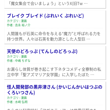
「魔女集会で会いましょう」というX(旧Tw …
ブレイク ブレイド (ぶれいく ぶれいど)
カテゴリ : 漫画
作者 : 吉永 裕ノ介
人間誰もが石英に命令を与える“魔力”と呼ばれる力を
持つ世界。人々は石英を動力源とした人型巨 …
天使のどろっぷ (てんしのどろっぷ)
カテゴリ : 漫画
作者 : 中嶋 ちずな
お漏らし体質が巻き起こす下ネタコメディ全寮制の私
立中学「聖アズマリア女学園」に入学したぼた …
怪人開発部の黒井津さん (かいじんかいはつぶの
くろいつさん)
カテゴリ : 漫画
作者 : 水崎 弘明