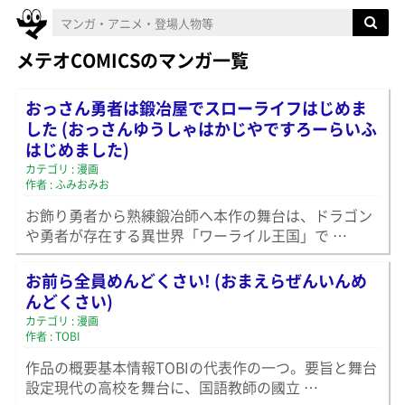
メテオCOMICSのマンガ一覧
おっさん勇者は鍛冶屋でスローライフはじめま
した (おっさんゆうしゃはかじやですろーらいふ
はじめました)
カテゴリ : 漫画
作者 : ふみおみお
お飾り勇者から熟練鍛冶師へ本作の舞台は、ドラゴン
や勇者が存在する異世界「ワーライル王国」で …
お前ら全員めんどくさい! (おまえらぜんいんめ
んどくさい)
カテゴリ : 漫画
作者 : TOBI
作品の概要基本情報TOBIの代表作の一つ。要旨と舞台
設定現代の高校を舞台に、国語教師の國立 …