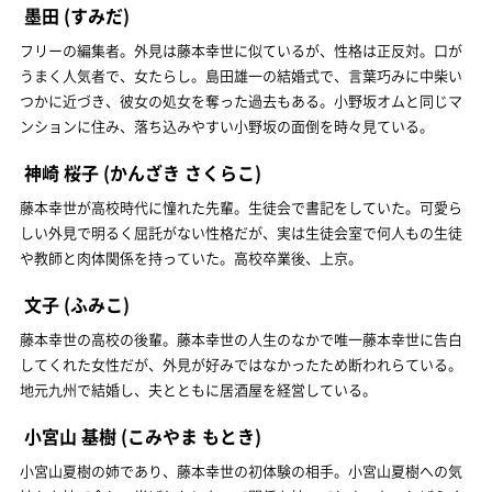
墨田
(すみだ)
フリーの編集者。外見は藤本幸世に似ているが、性格は正反対。口が
うまく人気者で、女たらし。島田雄一の結婚式で、言葉巧みに中柴い
つかに近づき、彼女の処女を奪った過去もある。小野坂オムと同じマ
ンションに住み、落ち込みやすい小野坂の面倒を時々見ている。
神崎 桜子
(かんざき さくらこ)
藤本幸世が高校時代に憧れた先輩。生徒会で書記をしていた。可愛ら
しい外見で明るく屈託がない性格だが、実は生徒会室で何人もの生徒
や教師と肉体関係を持っていた。高校卒業後、上京。
文子
(ふみこ)
藤本幸世の高校の後輩。藤本幸世の人生のなかで唯一藤本幸世に告白
してくれた女性だが、外見が好みではなかったため断われらている。
地元九州で結婚し、夫とともに居酒屋を経営している。
小宮山 基樹
(こみやま もとき)
小宮山夏樹の姉であり、藤本幸世の初体験の相手。小宮山夏樹への気