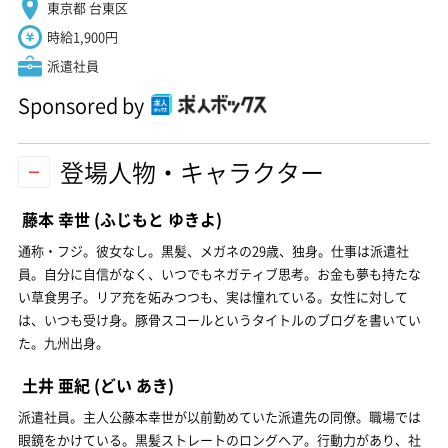
東京都 台東区
時給1,900円
派遣社員
Sponsored by
登場人物・キャラクター
藤本 幸世
(ふじもと ゆきよ)
通称・フジ。彼女なし。黒髪、メガネの29歳、独身。仕事は派遣社
員。自分に自信がなく、いつでもネガティブ思考。お金も夢も持たな
い草食男子。リア充を妬みつつも、実は憧れている。女性に対して
は、いつも受け身。豚骨スコールというタイトルのブログを書いてい
た。九州出身。
土井 亜紀
(どい あき)
派遣社員。主人公藤本幸世が以前勤めていた派遣先の同僚。職場では
眼鏡をかけている。黒髪ストレートのロングヘア。行動力があり、社