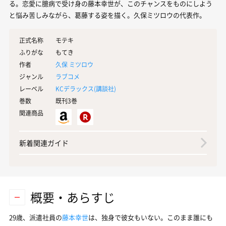
る。恋愛に臆病で受け身の藤本幸世が、このチャンスをものにしよう
と悩み苦しみながら、葛藤する姿を描く。久保ミツロウの代表作。
正式名称
モテキ
ふりがな
もてき
作者
久保 ミツロウ
ジャンル
ラブコメ
レーベル
KCデラックス(
講談社
)
巻数
既刊3巻
関連商品
新着関連ガイド
概要・あらすじ
29歳、派遣社員の
藤本幸世
は、独身で彼女もいない。このまま誰にも