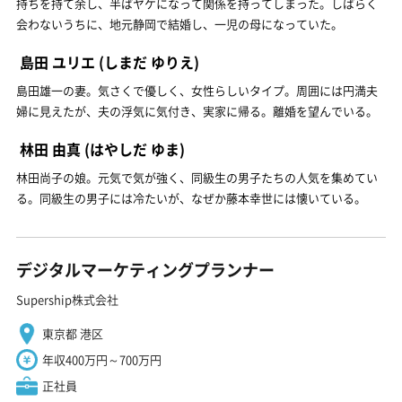
持ちを持て余し、半ばヤケになって関係を持ってしまった。しばらく
会わないうちに、地元静岡で結婚し、一児の母になっていた。
島田 ユリエ
(しまだ ゆりえ)
島田雄一の妻。気さくで優しく、女性らしいタイプ。周囲には円満夫
婦に見えたが、夫の浮気に気付き、実家に帰る。離婚を望んでいる。
林田 由真
(はやしだ ゆま)
林田尚子の娘。元気で気が強く、同級生の男子たちの人気を集めてい
る。同級生の男子には冷たいが、なぜか藤本幸世には懐いている。
デジタルマーケティングプランナー
Supership株式会社
東京都 港区
年収400万円～700万円
正社員