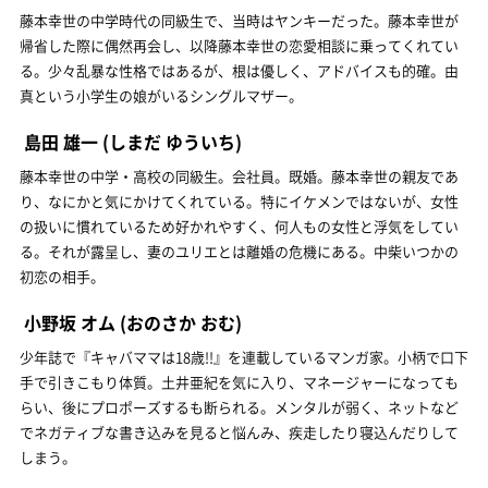
藤本幸世の中学時代の同級生で、当時はヤンキーだった。藤本幸世が
帰省した際に偶然再会し、以降藤本幸世の恋愛相談に乗ってくれてい
る。少々乱暴な性格ではあるが、根は優しく、アドバイスも的確。由
真という小学生の娘がいるシングルマザー。
島田 雄一
(しまだ ゆういち)
藤本幸世の中学・高校の同級生。会社員。既婚。藤本幸世の親友であ
り、なにかと気にかけてくれている。特にイケメンではないが、女性
の扱いに慣れているため好かれやすく、何人もの女性と浮気をしてい
る。それが露呈し、妻のユリエとは離婚の危機にある。中柴いつかの
初恋の相手。
小野坂 オム
(おのさか おむ)
少年誌で『キャバママは18歳!!』を連載しているマンガ家。小柄で口下
手で引きこもり体質。土井亜紀を気に入り、マネージャーになっても
らい、後にプロポーズするも断られる。メンタルが弱く、ネットなど
でネガティブな書き込みを見ると悩んみ、疾走したり寝込んだりして
しまう。