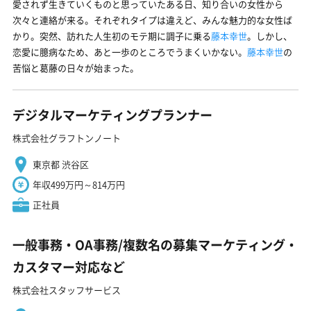
愛されず生きていくものと思っていたある日、知り合いの女性から
次々と連絡が来る。それぞれタイプは違えど、みんな魅力的な女性ば
かり。突然、訪れた人生初のモテ期に調子に乗る
藤本幸世
。しかし、
恋愛に臆病なため、あと一歩のところでうまくいかない。
藤本幸世
の
苦悩と葛藤の日々が始まった。
デジタルマーケティングプランナー
株式会社グラフトンノート
東京都 渋谷区
年収499万円～814万円
正社員
一般事務・OA事務/複数名の募集マーケティング・
カスタマー対応など
株式会社スタッフサービス