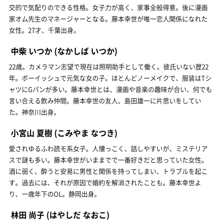
交的で気配りのできる性格。女子力が高く、家事全般得意。後に漫画
家オム先生のマネージャーとなる。藤本幸世が唯一恋人関係になれた
女性。27才、千葉出身。
中柴 いつか
(なかしば いつか)
22歳。カメラマン志望で現在は照明助手として働く。彼氏いない歴22
年。ボーイッシュで元気な女の子。ほとんどノーメイクで、服装はTシ
ャツにGパンが多い。藤本幸世とは、漫画や音楽の趣味が合い、何でも
言い合える飲み仲間。藤本幸世の友人、島田雄一に片思いをしてい
た。神奈川出身。
小宮山 夏樹
(こみやま なつき)
愛されゆるふわ読モ系女子。人懐っこく、話しやすいが、ミステリア
スで謎も多い。藤本幸世がいままでで一番好きだと思っていた女性。
酒に弱く、酔うと安易に男性と関係を持ってしまい、トラブルを起こ
す。過去には、それが原因で婚約を解消されたことも。藤本幸世よ
り、一歳年下のOL。静岡出身。
林田 尚子
(はやしだ なおこ)