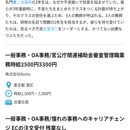
名門
鷹ノ台高校
の2年生は、なぜか不良揃いで校長を悩ませていた。彼
らが3年進級時に、不良たちをまとめたクラスをつくる計画が持ち上が
り、そのクラスの担任を選ぶため、3人の教師が呼ばれる。3人の教師
たちは、研修の名目で問題の2年生を担当するが、彼らを待ち受けてい
たのは、恐るべき不良
氷室洋二
をリーダーとする、かつてない凶悪な
ワルたちだった。
一般事務・OA事務/官公庁関連補助金審査管理職業
務時給2500円3300円
株式会社Roots
東京都 港区
時給2,500円～3,300円
派遣社員
一般事務・OA事務/憧れの事務へのキャリアチェン
ジ ECの注文受付 残業なし