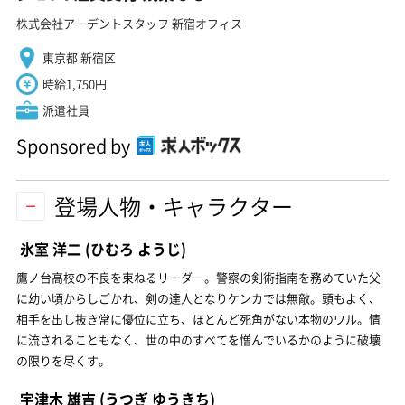
株式会社アーデントスタッフ 新宿オフィス
東京都 新宿区
時給1,750円
派遣社員
Sponsored by
登場人物・キャラクター
氷室 洋二
(ひむろ ようじ)
鷹ノ台高校の不良を束ねるリーダー。警察の剣術指南を務めていた父
に幼い頃からしごかれ、剣の達人となりケンカでは無敵。頭もよく、
相手を出し抜き常に優位に立ち、ほとんど死角がない本物のワル。情
に流されることもなく、世の中のすべてを憎んでいるかのように破壊
の限りを尽くす。
宇津木 雄吉
(うつぎ ゆうきち)