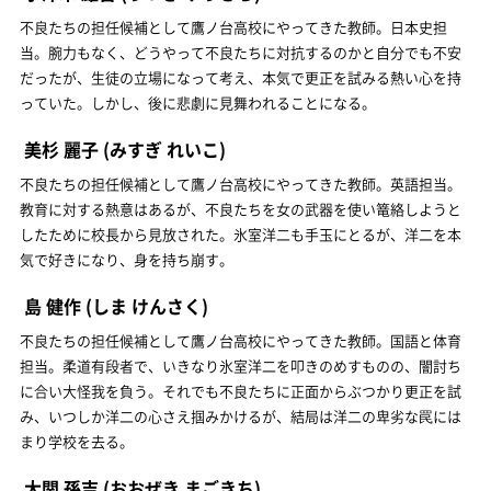
不良たちの担任候補として鷹ノ台高校にやってきた教師。日本史担
当。腕力もなく、どうやって不良たちに対抗するのかと自分でも不安
だったが、生徒の立場になって考え、本気で更正を試みる熱い心を持
っていた。しかし、後に悲劇に見舞われることになる。
美杉 麗子
(みすぎ れいこ)
不良たちの担任候補として鷹ノ台高校にやってきた教師。英語担当。
教育に対する熱意はあるが、不良たちを女の武器を使い篭絡しようと
したために校長から見放された。氷室洋二も手玉にとるが、洋二を本
気で好きになり、身を持ち崩す。
島 健作
(しま けんさく)
不良たちの担任候補として鷹ノ台高校にやってきた教師。国語と体育
担当。柔道有段者で、いきなり氷室洋二を叩きのめすものの、闇討ち
に合い大怪我を負う。それでも不良たちに正面からぶつかり更正を試
み、いつしか洋二の心さえ掴みかけるが、結局は洋二の卑劣な罠には
まり学校を去る。
大関 孫吉
(おおぜき まごきち)