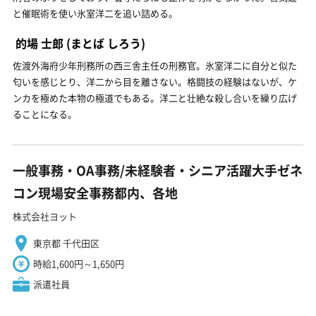
と催眠術を使い氷室洋二を追い詰める。
的場 士郎
(まとば しろう)
佐渡外海府少年刑務所の西三舎主任の刑務官。氷室洋二に自分と似た
匂いを感じとり、洋二から目を離さない。格闘技の経験はないが、ケ
ンカを極めた本物の極道でもある。洋二と壮絶な殺し合いを繰り広げ
ることになる。
一般事務・OA事務/未経験者・シニア活躍大手ゼネ
コン現場安全事務都内、各地
株式会社ヨット
東京都 千代田区
時給1,600円～1,650円
派遣社員