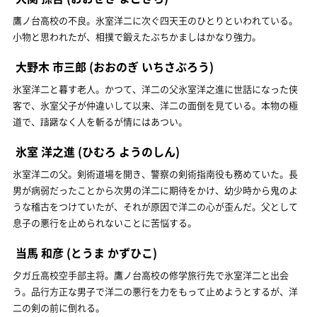
鷹ノ台高校の不良。氷室洋二に次ぐ四天王のひとりといわれている。
小物と思われたが、相撲で鍛えたぶちかましはかなり強力。
大野木 市三郎
(おおのぎ いちさぶろう)
氷室洋二と暮す老人。かつて、洋二の父氷室洋之進に世話になった侠
客で、氷室父子が仲違いして以来、洋二の面倒を見ている。本物の極
道で、躊躇なく人を斬るが情にはあつい。
氷室 洋之進
(ひむろ ようのしん)
氷室洋二の父。剣術道場を開き、警察の剣術指南役も務めていた。長
男が病弱だったことから次男の洋二に期待をかけ、幼少時から鬼のよ
うな稽古をつけていたが、それが原因で洋二の心が歪んだ。父として
息子の悪行を止められないことに苦悩する。
当馬 和彦
(とうま かずひこ)
夕ガ丘高校空手部主将。鷹ノ台高校の修学旅行先で氷室洋二と出会
う。品行方正な男子で洋二の悪行を力をもって止めようとするが、洋
二の剣の前に倒れる。