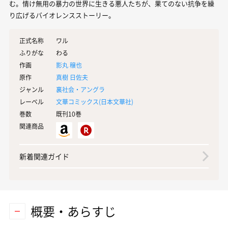
む。情け無用の暴力の世界に生きる悪人たちが、果てのない抗争を繰
り広げるバイオレンスストーリー。
正式名称
ワル
ふりがな
わる
作画
影丸 穣也
原作
真樹 日佐夫
ジャンル
裏社会・アングラ
レーベル
文華コミックス(
日本文華社
)
巻数
既刊10巻
関連商品
新着関連ガイド
概要・あらすじ