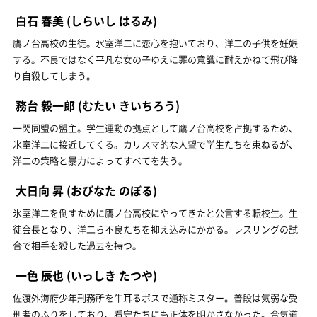
白石 春美
(しらいし はるみ)
鷹ノ台高校の生徒。氷室洋二に恋心を抱いており、洋二の子供を妊娠
する。不良ではなく平凡な女の子ゆえに罪の意識に耐えかねて飛び降
り自殺してしまう。
務台 毅一郎
(むたい きいちろう)
一閃同盟の盟主。学生運動の拠点として鷹ノ台高校を占拠するため、
氷室洋二に接近してくる。カリスマ的な人望で学生たちを束ねるが、
洋二の策略と暴力によってすべてを失う。
大日向 昇
(おびなた のぼる)
氷室洋二を倒すために鷹ノ台高校にやってきたと公言する転校生。生
徒会長となり、洋二ら不良たちを抑え込みにかかる。レスリングの試
合で相手を殺した過去を持つ。
一色 辰也
(いっしき たつや)
佐渡外海府少年刑務所を牛耳るボスで通称ミスター。普段は気弱な受
刑者のふりをしており、看守たちにも正体を明かさなかった。合気道