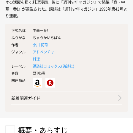
オの活躍を描く料理漫画。後に『週刊少年マガジン』で続編『真・中
華一番!』が連載された。講談社「週刊少年マガジン」1995年第43号よ
り連載。
正式名称
中華一番!
ふりがな
ちゅうかいちばん
作者
小川 悦司
ジャンル
アドベンチャー
料理
レーベル
講談社コミックス(
講談社
)
巻数
既刊5巻
関連商品
新着関連ガイド
概要・あらすじ