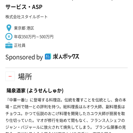
サービス・ASP
株式会社スタイルポート
東京都 港区
年収350万円～500万円
正社員
Sponsored by
場所
陽泉酒家
(ようせんしゅか)
『中華一番!』に登場する料理店。伝統を覆すことを伝統とし、食の本
場・広州で随一との評判を持つ。総料理長はルオウ大師、副料理長は
チョウユ。かつて伝説のおこげ料理を開発したカユウ大師が厨房を取
り仕切っていた。マオが修行を始めて間もなく、フランス人シェフの
ジャン・バジャールに放火されて焼失してしまう。 ブラン仏領事の見