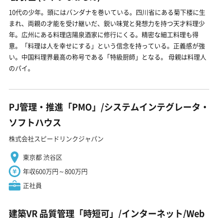
10代の少年。頭にはバンダナを巻いている。四川省にある菊下楼に生
まれ、両親の才能を受け継いだ、鋭い味覚と発想力を持つ天才料理少
年。広州にある料理店陽泉酒家に修行にくる。精密な細工料理も得
意。「料理は人を幸せにする」という信念を持っている。正義感が強
い。中国料理界最高の称号である「特級厨師」となる。 母親は料理人
のパイ。
PJ管理・推進「PMO」/システムインテグレータ・
ソフトハウス
株式会社スピードリンクジャパン
東京都 渋谷区
年収600万円～800万円
正社員
建築VR 品質管理「時短可」/インターネット/Web