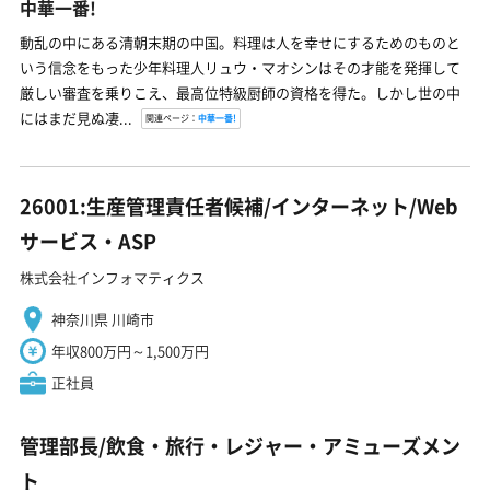
中華一番!
動乱の中にある清朝末期の中国。料理は人を幸せにするためのものと
いう信念をもった少年料理人リュウ・マオシンはその才能を発揮して
厳しい審査を乗りこえ、最高位特級厨師の資格を得た。しかし世の中
にはまだ見ぬ凄...
関連ページ：
中華一番!
26001:生産管理責任者候補/インターネット/Web
サービス・ASP
株式会社インフォマティクス
神奈川県 川崎市
年収800万円～1,500万円
正社員
管理部長/飲食・旅行・レジャー・アミューズメン
ト