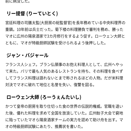
前に病没した。
リー提督
(りーていとく)
宮廷料理の司膳太監(大厨房の総監督官)を長年務めている中央料理界の
重鎮。10年前は兵士だった。菊下楼の料理勝負で審判を務め、勝った
マオに広州の陽泉酒家で3カ月修行をするよう促す。ローウェン大師と
ともに、マオが特級厨師試験を受けられるよう後押しした。
ジャン・バジャール
フランス人シェフ。ブラン仏領事のお抱え料理人として、広州へやっ
て来た。パリで最も人気のあるレストランを持ち、その料理を食べず
してフランス料理は語れないとまで称されるほどの人物。だが米料理
対決でマオに破れて地位と名誉を失い、復讐を図る。
ローウェン大師
(ろーうぇんたいし)
かつて皇帝の厨房を取り仕切った食の世界の伝説的権威。官職を退い
た後、優れた料理を求めて全国を放浪していた。広州餃子大会で窮地
に陥っていたマオら陽泉酒家チームの実力を認めて助け舟を出す。マ
オの特級厨師試験にあたり、推薦状を書いた。