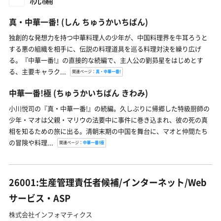
真・中華一番!
(しん ちゅうかいちばん)
独創的な発想力を持つ中華料理人の少年が、中国料理界を牛耳ろうと
する悪の組織を相手に、伝説の料理道具を巡る料理対決を繰り広げ
る。『中華一番!』の直接的な続編で、主人公の劉昴星をはじめとす
る、主要キャラク...
関連ページ：
真・中華一番!
中華一番!極
(ちゅうかいちばん きわみ)
小川悦司の『真・中華一番!』の続編。久しぶりに帰郷した特級厨師の
少年・マオは父親・マリウの法要中に事件に巻き込まれ、彼の死の真
相を知るための旅に出る。清朝末期の中国を舞台に、マオと仲間たち
の冒険や料理...
関連ページ：
中華一番!極
26001:生産管理責任者候補/インターネット/Web
サービス・ASP
株式会社インフォマティクス