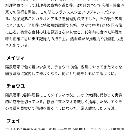
料理勝負で下して料理長の資格を得た後、3カ月の予定で広州・陽泉酒
家での修行を開始。 この間にフランス人シェフのジャン・バジャー
ル、餃子兄弟ことカラオとアルらを料理対決で下した。その後も広州
にとどまり、半年後に特級厨師試験で合格。やがて中国各地を回る旅
に出る。微量な食材の味も見逃さない味覚と、10年前に食べた料理の
味も正確に思い出す記憶力の持ち主。 熱血漢だが推理力や独創性も抜
きん出ている。
メイリィ
陽泉酒家で働く若い少女で、チョウユの娘。広州にやってきたマオを
陽泉酒家に案内して仲よくなり、何かと行動をともにするように。
チョウユ
陽泉酒家の副料理長にしてメイリィの父。ルオウ大師に代わって実質
的に店を仕切っている。修行に来たマオを厳しく指導したが、すぐそ
の素質を見抜いて信頼を置くようになった。常人離れした大食漢。
フェイ
マオより2歳年上の少年。広州・大同館の料理人。フルネームは蘭飛鴻