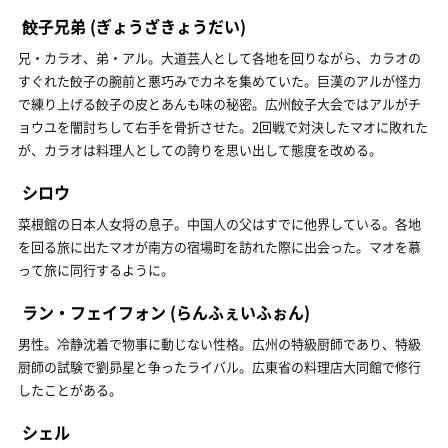
餃子兄弟
(ぎょうざきょうだい)
兄・カラオ、弟・アル。大道芸人として各地を回りながら、カラオの
すぐれた餃子の腕前と悪巧みでカネを集めていた。巨漢のアルが怪力
で練り上げる餃子の皮とあんも味の秘密。広州餃子大会ではアルがチ
ョウユを闇討ちして右手を骨折させた。2回戦で対決したマオに敗れた
が、カラオは料理人としての誇りを思い出して態度を改める。
シロウ
菜根館の日本人女将の息子。中国人の父はすでに他界している。各地
を回る旅に出たマオが南方の宿場町を訪れた際に出会った。マオを慕
って旅に同行するように。
ラン・フェイフォン
(らんふぇいふぉん)
男性。冷静沈着で物事に動じない性格。広州の特級厨師であり、特級
厨師の試験で劉昴星と争ったライバル。広東省の料理店大同館で修行
したことがある。
シェル