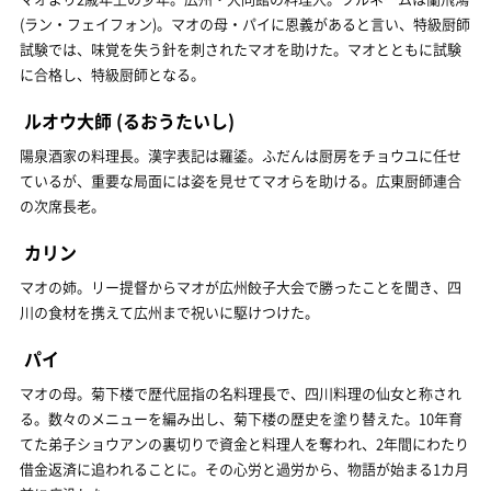
(ラン・フェイフォン)。マオの母・パイに恩義があると言い、特級厨師
試験では、味覚を失う針を刺されたマオを助けた。マオとともに試験
に合格し、特級厨師となる。
ルオウ大師
(るおうたいし)
陽泉酒家の料理長。漢字表記は羅鋈。ふだんは厨房をチョウユに任せ
ているが、重要な局面には姿を見せてマオらを助ける。広東厨師連合
の次席長老。
カリン
マオの姉。リー提督からマオが広州餃子大会で勝ったことを聞き、四
川の食材を携えて広州まで祝いに駆けつけた。
パイ
マオの母。菊下楼で歴代屈指の名料理長で、四川料理の仙女と称され
る。数々のメニューを編み出し、菊下楼の歴史を塗り替えた。10年育
てた弟子ショウアンの裏切りで資金と料理人を奪われ、2年間にわたり
借金返済に追われることに。その心労と過労から、物語が始まる1カ月