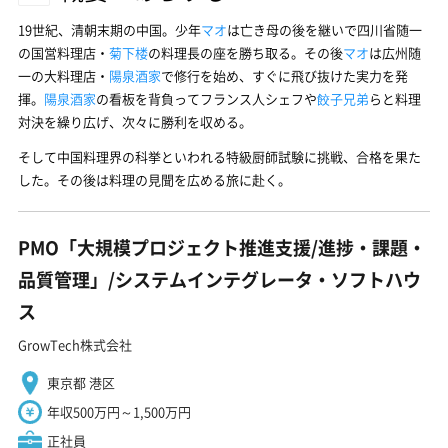
19世紀、清朝末期の中国。少年
マオ
は亡き母の後を継いで四川省随一
の国営料理店・
菊下楼
の料理長の座を勝ち取る。その後
マオ
は広州随
一の大料理店・
陽泉酒家
で修行を始め、すぐに飛び抜けた実力を発
揮。
陽泉酒家
の看板を背負ってフランス人シェフや
餃子兄弟
らと料理
対決を繰り広げ、次々に勝利を収める。
そして中国料理界の科挙といわれる特級厨師試験に挑戦、合格を果た
した。その後は料理の見聞を広める旅に赴く。
PMO「大規模プロジェクト推進支援/進捗・課題・
品質管理」/システムインテグレータ・ソフトハウ
ス
GrowTech株式会社
東京都 港区
年収500万円～1,500万円
正社員