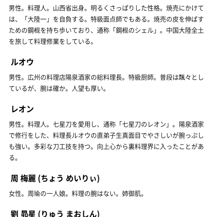
男性。料理人。山西省出身。明るくさっぱりした性格。焼売にかけて
は、「大陸一」を自負する。特級面点師でもある。焼売の皮を伸ばす
ための鋼棍を持ち歩いており、通称「鋼棍のシェル」。中国大陸全土
を旅して料理修業をしている。
ルオウ
男性。広州の料理店陽泉酒家の総料理長。特級厨師。普段は飄々とし
ているが、腕は確か。人望も厚い。
レオン
男性。料理人。七星刀を愛用し、通称「七星刀のレオン」。陽泉酒家
で修行をした、料理長ルオウの直弟子生真面目でやさしいが腕っぷし
も強い。多彩な刀工技を持つ。向上心から裏料理界に入ったことがあ
る。
周 梅麗
(ちょう めいりぃ)
女性。周瑜の一人娘。料理の腕はない。姉御肌。
劉 昴星
(りゅう まおしん)