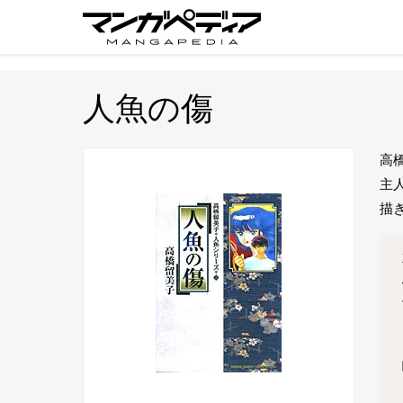
人魚の傷
高
主
描