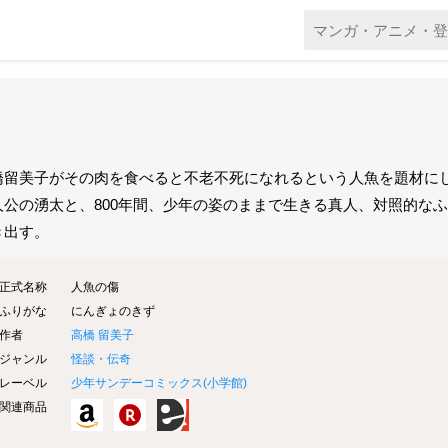
橋留美子がその肉を食べると不老不死になれるという人魚を題材にし
人公の湧太と、800年間、少年の姿のままで生きる真人、対照的な
き出す。
正式名称
人魚の傷
ふりがな
にんぎょのきず
作者
高橋 留美子
ジャンル
怪談・伝奇
レーベル
少年サンデーコミックス(
小学館
)
関連商品