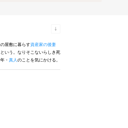
台の屋敷に暮らす
資産家の後妻
たという。なりそこないらしき死
少年・
真人
のことを気にかける。