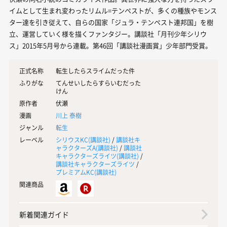
イムとして生まれ変わったリムル=テンペストが、多くの種族やモンス
ター達を引き従えて、自らの国家「ジュラ・テンペスト連邦国」を樹
立、運営していく様を描くファンタジー。講談社「月刊少年シリウ
ス」2015年5月号から連載。第46回「講談社漫画賞」少年部門受賞。
正式名称
転生したらスライムだった件
ふりがな
てんせいしたらすらいむだった
けん
原作者
伏瀬
漫画
川上 泰樹
ジャンル
転生
レーベル
シリウスKC(
講談社
)
/
講談社キ
ャラクターズA(
講談社
)
/
講談社
キャラクターズライツ(
講談社
)
/
講談社キャラクターズライツ
/
プレミアムKC(
講談社
)
関連商品
新着関連ガイド