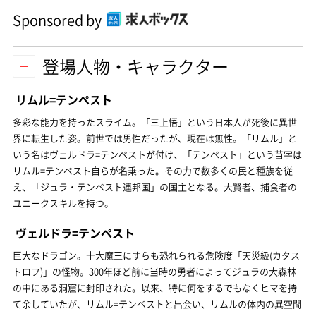
Sponsored by
登場人物・キャラクター
リムル=テンペスト
多彩な能力を持ったスライム。「三上悟」という日本人が死後に異世
界に転生した姿。前世では男性だったが、現在は無性。「リムル」と
いう名はヴェルドラ=テンペストが付け、「テンペスト」という苗字は
リムル=テンペスト自らが名乗った。その力で数多くの民と種族を従
え、「ジュラ・テンペスト連邦国」の国主となる。大賢者、捕食者の
ユニークスキルを持つ。
ヴェルドラ=テンペスト
巨大なドラゴン。十大魔王にすらも恐れられる危険度「天災級(カタス
トロフ)」の怪物。300年ほど前に当時の勇者によってジュラの大森林
の中にある洞窟に封印された。以来、特に何をするでもなくヒマを持
て余していたが、リムル=テンペストと出会い、リムルの体内の異空間