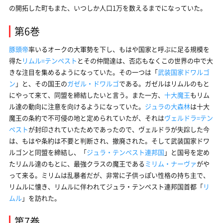
の開拓した町もまた、いつしか人口1万を数えるまでになっていた。
第6巻
豚頭帝
率いるオークの大軍勢を下し、もはや国家と呼ぶに足る規模を
得た
リムル=テンペスト
とその仲間達は、否応もなくこの世界の中で大
きな注目を集めるようになっていた。その一つは「
武装国家ドワルゴ
ン
」と、その国王の
ガゼル・ドワルゴ
である。ガゼルはリムルのもと
にやって来て、同盟を締結したいと言う。また一方、
十大魔王
もリム
ル達の動向に注意を向けるようになっていた。
ジュラの大森林
は十大
魔王の条約で不可侵の地と定められていたが、それは
ヴェルドラ=テン
ペスト
が封印されていたためであったので、ヴェルドラが失踪した今
は、もはや条約は不要と判断され、撤廃された。そして武装国家ドワ
ルゴンと同盟を締結し、「
ジュラ・テンペスト連邦国
」と国号を定め
たリムル達のもとに、最強クラスの魔王である
ミリム・ナーヴァ
がや
って来る。ミリムは乱暴者だが、非常に子供っぽい性格の持ち主で、
リムルに懐き、リムルに伴われてジュラ・テンペスト連邦国首都「
リ
ムル
」を訪れた。
第7巻