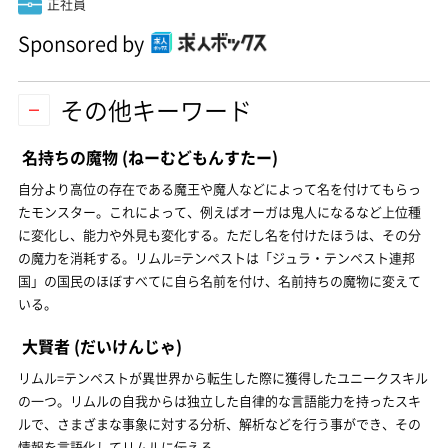
正社員
Sponsored by
その他キーワード
名持ちの魔物
(ねーむどもんすたー)
自分より高位の存在である魔王や魔人などによって名を付けてもらっ
たモンスター。これによって、例えばオーガは鬼人になるなど上位種
に変化し、能力や外見も変化する。ただし名を付けたほうは、その分
の魔力を消耗する。リムル=テンペストは「ジュラ・テンペスト連邦
国」の国民のほぼすべてに自ら名前を付け、名前持ちの魔物に変えて
いる。
大賢者
(だいけんじゃ)
リムル=テンペストが異世界から転生した際に獲得したユニークスキル
の一つ。リムルの自我からは独立した自律的な言語能力を持ったスキ
ルで、さまざまな事象に対する分析、解析などを行う事ができ、その
情報を言語化してリムルに伝える。