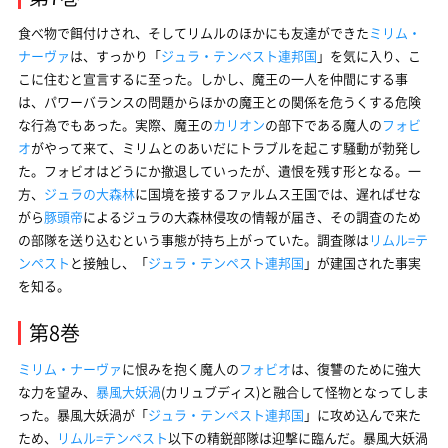
食べ物で餌付けされ、そしてリムルのほかにも友達ができた
ミリム・
ナーヴァ
は、すっかり「
ジュラ・テンペスト連邦国
」を気に入り、こ
こに住むと宣言するに至った。しかし、魔王の一人を仲間にする事
は、パワーバランスの問題からほかの魔王との関係を危うくする危険
な行為でもあった。実際、魔王の
カリオン
の部下である魔人の
フォビ
オ
がやって来て、ミリムとのあいだにトラブルを起こす騒動が勃発し
た。フォビオはどうにか撤退していったが、遺恨を残す形となる。一
方、
ジュラの大森林
に国境を接するファルムス王国では、遅ればせな
がら
豚頭帝
によるジュラの大森林侵攻の情報が届き、その調査のため
の部隊を送り込むという事態が持ち上がっていた。調査隊は
リムル=テ
ンペスト
と接触し、「
ジュラ・テンペスト連邦国
」が建国された事実
を知る。
第8巻
ミリム・ナーヴァ
に恨みを抱く魔人の
フォビオ
は、復讐のために強大
な力を望み、
暴風大妖渦
(カリュブディス)と融合して怪物となってしま
った。暴風大妖渦が「
ジュラ・テンペスト連邦国
」に攻め込んで来た
ため、
リムル=テンペスト
以下の精鋭部隊は迎撃に臨んだ。暴風大妖渦