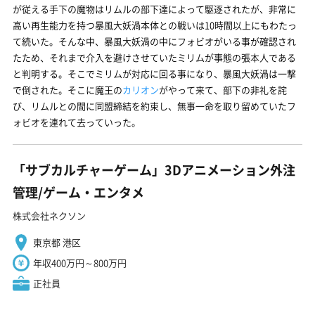
が従える手下の魔物はリムルの部下達によって駆逐されたが、非常に
高い再生能力を持つ暴風大妖渦本体との戦いは10時間以上にもわたっ
て続いた。そんな中、暴風大妖渦の中にフォビオがいる事が確認され
たため、それまで介入を避けさせていたミリムが事態の張本人である
と判明する。そこでミリムが対応に回る事になり、暴風大妖渦は一撃
で倒された。そこに魔王の
カリオン
がやって来て、部下の非礼を詫
び、リムルとの間に同盟締結を約束し、無事一命を取り留めていたフ
ォビオを連れて去っていった。
「サブカルチャーゲーム」3Dアニメーション外注
管理/ゲーム・エンタメ
株式会社ネクソン
東京都 港区
年収400万円～800万円
正社員