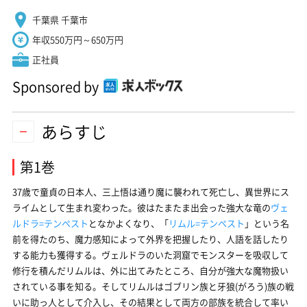
千葉県 千葉市
年収550万円～650万円
正社員
Sponsored by
あらすじ
第1巻
37歳で童貞の日本人、三上悟は通り魔に襲われて死亡し、異世界にス
ライムとして生まれ変わった。彼はたまたま出会った強大な竜の
ヴェ
ルドラ=テンペスト
となかよくなり、「
リムル=テンペスト
」という名
前を得たのち、魔力感知によって外界を把握したり、人語を話したり
する能力も獲得する。ヴェルドラのいた洞窟でモンスターを吸収して
修行を積んだリムルは、外に出てみたところ、自分が強大な魔物扱い
されている事を知る。そしてリムルはゴブリン族と牙狼(がろう)族の戦
いに助っ人として介入し、その結果として両方の部族を統合して率い