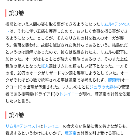
第3巻
擬態とはいえ人間の姿を取る事ができるようになった
リムル=テンペス
ト
は、それに伴い五感を獲得したので、おいしく食事を摂る事ができ
るようになった。ところが、そんなリムルの村を数人のオーガが襲
う。集落を襲われ、故郷を滅ぼされた仇討ちであるという。結局仇だ
というのは誤解であったので、彼らは説得された末、リムルの配下に
加わった。オーガはもともとが強力な種族であるので、そのまた上位
種族の鬼人となった
紅丸
達はリムルの頼もしい部下となった。一方そ
の頃、20万のオークがリザードマン達を襲撃しようとしていた。オー
クがそれほどの数で統率される事は通常では考えられず、
豚頭帝
(オー
クロード)の出現が予測された。リムルのもとに
ジュラの大森林
の管理
者である樹精霊(ドライアド)の
トレイニー
が現れ、豚頭帝の討伐を依頼
したいと言う。
第4巻
リムル=テンペスト
は
トレイニー
の食えない性格に舌を巻きながらも、
看過するというわけにもいかず、
豚頭帝
の討伐を引き受ける事にし