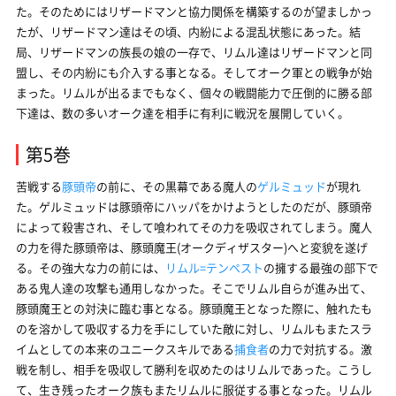
た。そのためにはリザードマンと協力関係を構築するのが望ましかっ
たが、リザードマン達はその頃、内紛による混乱状態にあった。結
局、リザードマンの族長の娘の一存で、リムル達はリザードマンと同
盟し、その内紛にも介入する事となる。そしてオーク軍との戦争が始
まった。リムルが出るまでもなく、個々の戦闘能力で圧倒的に勝る部
下達は、数の多いオーク達を相手に有利に戦況を展開していく。
第5巻
苦戦する
豚頭帝
の前に、その黒幕である魔人の
ゲルミュッド
が現れ
た。ゲルミュッドは豚頭帝にハッパをかけようとしたのだが、豚頭帝
によって殺害され、そして喰われてその力を吸収されてしまう。魔人
の力を得た豚頭帝は、豚頭魔王(オークディザスター)へと変貌を遂げ
る。その強大な力の前には、
リムル=テンペスト
の擁する最強の部下で
ある鬼人達の攻撃も通用しなかった。そこでリムル自らが進み出て、
豚頭魔王との対決に臨む事となる。豚頭魔王となった際に、触れたも
のを溶かして吸収する力を手にしていた敵に対し、リムルもまたスラ
イムとしての本来のユニークスキルである
捕食者
の力で対抗する。激
戦を制し、相手を吸収して勝利を収めたのはリムルであった。こうし
て、生き残ったオーク族もまたリムルに服従する事となった。リムル