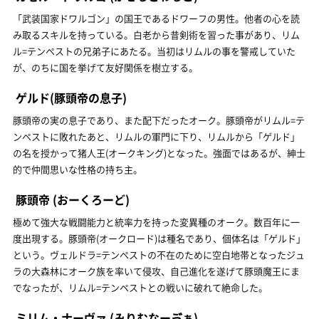
「武装国家ドワルゴン」の国王であるドワーフの男性。他者の心を読
み取るスキルを持っている。白老から昔剣術を習った事があり、リム
ル=テンペストの兄弟子にあたる。当初はリムルの事を警戒していた
が、のちに国を挙げて友好関係を樹立する。
ゲルド(豚頭帝の息子)
豚頭帝の実の息子であり、また配下だったオーク。豚頭帝がリムル=テ
ンペストに敗れたあと、リムルの軍門に下り、リムルから「ゲルド」
の名を授かって猪人王(オークキング)となった。強面ではあるが、紳士
的で仲間思いな性格の持ち主。
豚頭帝
(おーくろーど)
極めて強大な戦闘能力と統率力を持った変異種のオーク。数百年に一
度出現する。豚頭帝(オークロード)は種名であり、個体名は「ゲルド」
という。ヴェルドラ=テンペストの不在のために空白地帯となったジュ
ラの大森林にオーク族を率いて侵攻、自己進化を遂げて豚頭魔王にま
でなったが、リムル=テンペストとの戦いに破れて絶命した。
ミリム・ナーヴァ
(みりむなーゔぁ)