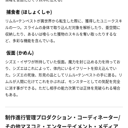
捕食者
(ほしょくしゃ)
リムル=テンペストが異世界から転生した際に、獲得したユニークスキ
ルの一つ。スライムの身体で取り込んだ対象を解析したり、亜空間に
収納したり、あるいは喰らった獲物のスキルを奪い取ったりするな
ど、多彩な機能を含んでいる。
仮面
(かめん)
シズエ・イザワが所持していた仮面。魔力を封じ込める力を持ってお
り、シズエはこれによって、体内にいるイフリートを抑え込んでい
た。シズエの死後、形見の品としてリムル=テンペストの手に渡る。リ
ムルが人間に化けてこれをかぶれば、モンスターとしての気配を完全
に消す事ができる。ただし相手の能力次第では正体を見破られる場合
もある。
制作進行管理プロダクション・コーディネーター/
その他マスコミ・エンターテイメント・メディア