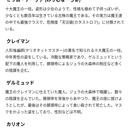
十大魔王の一柱。姿形は少女のようで、性格も極めて子供っぽいが、
少なくとも数百年は生きている古株の魔王である。その実力は魔王達
の中でも最強クラスで、危険度「天災級(カタストロフ)」に分類されて
いる。
クレイマン
人形傀儡師(マリオネットマスター)の異名で知られる十大魔王の一柱。
中年男性の姿をしている。冷酷な策略家であり、ゲルミュッドという
配下の魔人を利用して、豚頭帝によるジュラの大森林の制圧など多く
の陰謀を企む。
ゲルミュッド
魔王のクレイマンに仕えていた魔人。ジュラの大森林で暗躍し、数々
の陰謀を企んでいた。豚頭帝を背後からあやつり、魔王の座に就けよ
うとしたが、最後はその豚頭帝によって食い殺されて死亡した。マス
クをかぶった姿をしており、性別などは不明。
カリオン