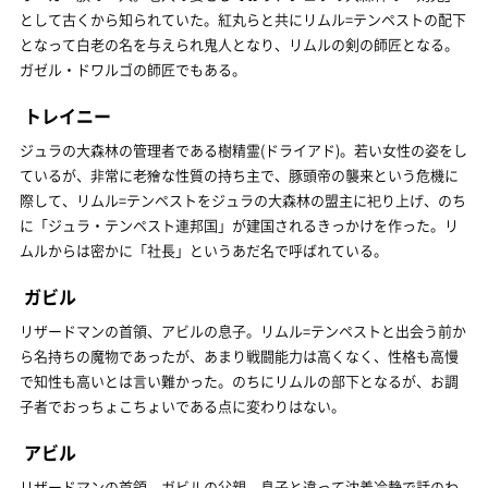
として古くから知られていた。紅丸らと共にリムル=テンペストの配下
となって白老の名を与えられ鬼人となり、リムルの剣の師匠となる。
ガゼル・ドワルゴの師匠でもある。
トレイニー
ジュラの大森林の管理者である樹精霊(ドライアド)。若い女性の姿をし
ているが、非常に老獪な性質の持ち主で、豚頭帝の襲来という危機に
際して、リムル=テンペストをジュラの大森林の盟主に祀り上げ、のち
に「ジュラ・テンペスト連邦国」が建国されるきっかけを作った。リ
ムルからは密かに「社長」というあだ名で呼ばれている。
ガビル
リザードマンの首領、アビルの息子。リムル=テンペストと出会う前か
ら名持ちの魔物であったが、あまり戦闘能力は高くなく、性格も高慢
で知性も高いとは言い難かった。のちにリムルの部下となるが、お調
子者でおっちょこちょいである点に変わりはない。
アビル
リザードマンの首領。ガビルの父親。息子と違って沈着冷静で話のわ