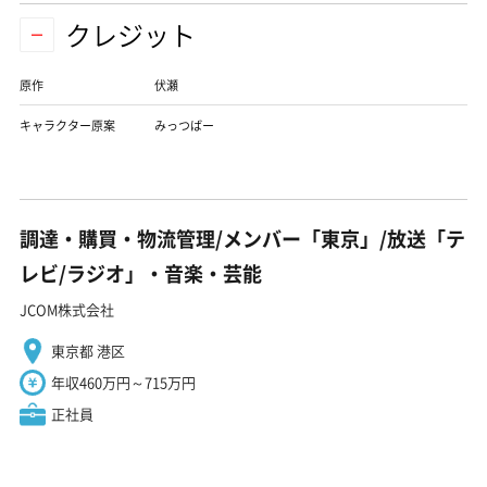
クレジット
原作
伏瀬
キャラクター原案
みっつばー
調達・購買・物流管理/メンバー「東京」/放送「テ
レビ/ラジオ」・音楽・芸能
JCOM株式会社
東京都 港区
年収460万円～715万円
正社員
「急募」一般事務・発送管理/トレカECサイト事務