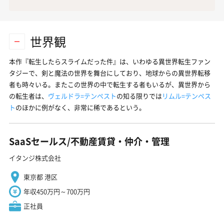
世界観
本作『転生したらスライムだった件』は、いわゆる異世界転生ファン
タジーで、剣と魔法の世界を舞台にしており、地球からの異世界転移
者も時々いる。またこの世界の中で転生する者もいるが、異世界から
の転生者は、
ヴェルドラ=テンペスト
の知る限りでは
リムル=テンペス
ト
のほかに例がなく、非常に稀であるという。
SaaSセールス/不動産賃貸・仲介・管理
イタンジ株式会社
東京都 港区
年収450万円～700万円
正社員