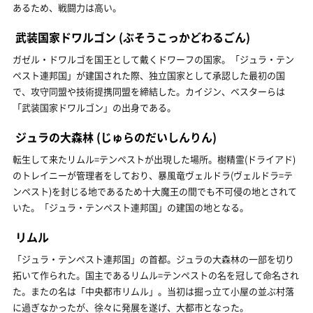
あるため、戦闘力は高い。
武装国家ドワルゴン
(ぶそうこっかどわるごん)
ガゼル・ドワルゴを国王として戴くドワーフの国家。「ジュラ・テン
ペスト連邦国」が建国された際、独立国家として承認した最初の国
で、攻守同盟や技術提携同盟を締結した。カイジン、ベスターらは
「武装国家ドワルゴン」の出身である。
ジュラの大森林
(じゅらのだいしんりん)
転生して来たリムル=テンペストが出現した場所。樹精霊(ドライアド)
のトレイニーが管理者をしており、暴風竜ヴェルドラ(ヴェルドラ=テ
ンペスト)を封じる地であるため十大魔王の間でも不可侵の地とされて
いた。「ジュラ・テンペスト連邦国」の建国の地となる。
リムル
「ジュラ・テンペスト連邦国」の首都。ジュラの大森林の一部を切り
拓いて作られた。国主であるリムル=テンペストの名を冠して命名され
た。またの名は「中央都市リムル」。当初は掘っ立て小屋の並ぶ村落
に過ぎなかったが、徐々に発展を遂げ、大都市となった。