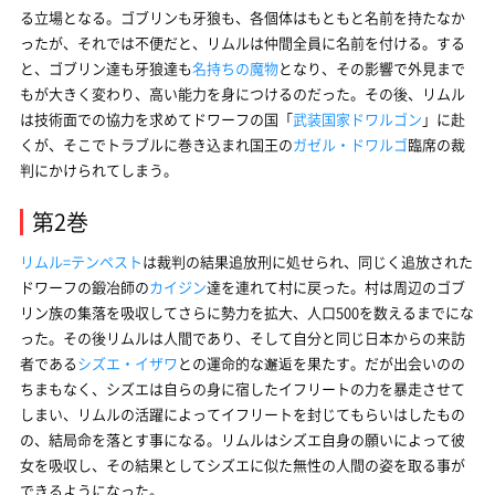
る立場となる。ゴブリンも牙狼も、各個体はもともと名前を持たなか
ったが、それでは不便だと、リムルは仲間全員に名前を付ける。する
と、ゴブリン達も牙狼達も
名持ちの魔物
となり、その影響で外見まで
もが大きく変わり、高い能力を身につけるのだった。その後、リムル
は技術面での協力を求めてドワーフの国「
武装国家ドワルゴン
」に赴
くが、そこでトラブルに巻き込まれ国王の
ガゼル・ドワルゴ
臨席の裁
判にかけられてしまう。
第2巻
リムル=テンペスト
は裁判の結果追放刑に処せられ、同じく追放された
ドワーフの鍛冶師の
カイジン
達を連れて村に戻った。村は周辺のゴブ
リン族の集落を吸収してさらに勢力を拡大、人口500を数えるまでにな
った。その後リムルは人間であり、そして自分と同じ日本からの来訪
者である
シズエ・イザワ
との運命的な邂逅を果たす。だが出会いのの
ちまもなく、シズエは自らの身に宿したイフリートの力を暴走させて
しまい、リムルの活躍によってイフリートを封じてもらいはしたもの
の、結局命を落とす事になる。リムルはシズエ自身の願いによって彼
女を吸収し、その結果としてシズエに似た無性の人間の姿を取る事が
できるようになった。