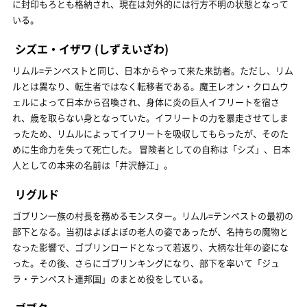
に封印もろとも格納され、現在は対外的には行方不明の状態となって
いる。
シズエ・イザワ
(しずえいざわ)
リムル=テンペストと同じ、日本からやって来た来訪者。ただし、リム
ルとは異なり、転生者ではなく転移者である。魔王レオン・クロムウ
ェルによって日本から召喚され、身体に炎の巨人イフリートを宿さ
れ、歳を取らない身となっていた。イフリートの力を暴走させてしま
ったため、リムルによってイフリートを吸収してもらったが、そのた
めに生命力を失って死亡した。 冒険者としての自称は「シズ」、日本
人としての本来の名前は「井沢静江」。
リグルド
ゴブリン一族の村長を務めるモンスター。リムル=テンペストの最初の
部下となる。当初はよぼよぼの老人の姿であったが、名持ちの魔物と
なった影響で、ゴブリンロードとなって若返り、大柄な壮年の姿にな
った。その後、さらにゴブリンキングになり、部下を率いて「ジュ
ラ・テンペスト連邦国」のまとめ役をしている。