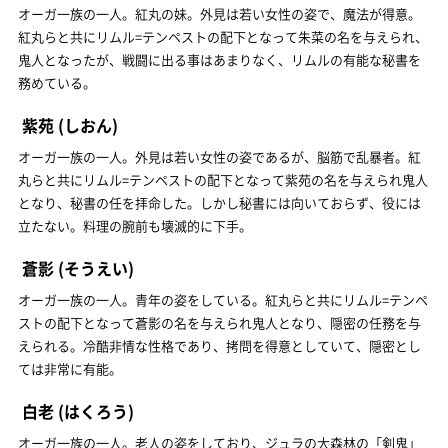
オーガ一族の一人。紅丸の妹。外見は若い女性の姿で、魔法が得意。
紅丸らと共にリムル=テンペストの配下となって朱菜の名を与えられ、
鬼人となったが、戦闘に出る事はあまりなく、リムルの有能な秘書を
務めている。
紫苑
(しおん)
オーガ一族の一人。外見は若い女性の姿であるが、脳筋で乱暴者。紅
丸らと共にリムル=テンペストの配下となって紫苑の名を与えられ鬼人
となり、秘書の任を拝命した。しかし秘書には向いておらず、役には
立たない。料理の腕前も壊滅的に下手。
蒼影
(そうえい)
オーガ一族の一人。青年の姿をしている。紅丸らと共にリムル=テンペ
ストの配下となって蒼影の名を与えられ鬼人となり、隠密の任務を与
えられる。冷酷非情な性格であり、拷問を得意としていて、隠密とし
ては非常に有能。
白老
(はくろう)
オーガ一族の一人。老人の姿をしており、ジュラの大森林の「剣鬼」