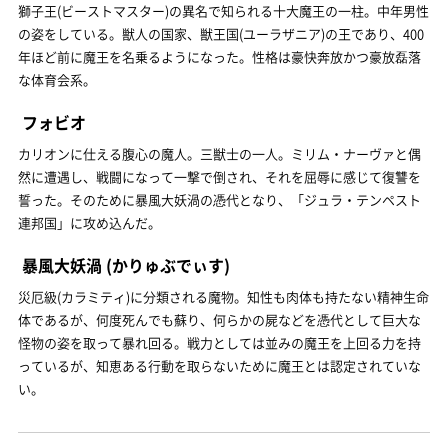
獅子王(ビーストマスター)の異名で知られる十大魔王の一柱。中年男性
の姿をしている。獣人の国家、獣王国(ユーラザニア)の王であり、400
年ほど前に魔王を名乗るようになった。性格は豪快奔放かつ豪放磊落
な体育会系。
フォビオ
カリオンに仕える腹心の魔人。三獣士の一人。ミリム・ナーヴァと偶
然に遭遇し、戦闘になって一撃で倒され、それを屈辱に感じて復讐を
誓った。そのために暴風大妖渦の憑代となり、「ジュラ・テンペスト
連邦国」に攻め込んだ。
暴風大妖渦
(かりゅぶでぃす)
災厄級(カラミティ)に分類される魔物。知性も肉体も持たない精神生命
体であるが、何度死んでも蘇り、何らかの屍などを憑代として巨大な
怪物の姿を取って暴れ回る。戦力としては並みの魔王を上回る力を持
っているが、知恵ある行動を取らないために魔王とは認定されていな
い。