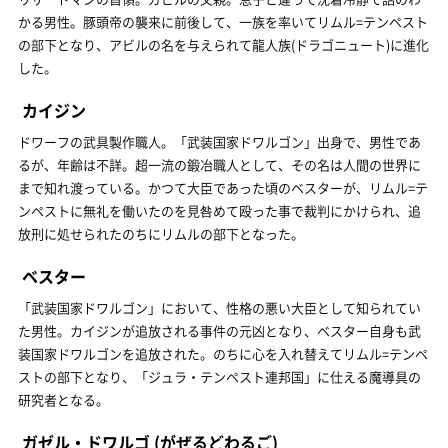
かる男性。豚頭帝の襲来に前後して、一族を率いてリムル=テンペスト
の部下となり、アビルの名を与えられて龍人族(ドラゴニュート)に進化
した。
カイジン
ドワーフの武具製作職人。「武装国家ドワルゴン」出身で、男性であ
るが、年齢は不詳。超一流の鍛冶職人として、その名は人間の世界に
まで知れ渡っている。かつて大臣であった頃のベスターが、リムル=テ
ンペストに無礼を働いたのを見咎めて殴った事で裁判にかけられ、追
放刑に処せられたのちにリムルの部下となった。
ベスター
「武装国家ドワルゴン」において、性格の悪い大臣として知られてい
た男性。カイジンが追放される事件の元凶となり、ベスター自身も武
装国家ドワルゴンを追放された。のちに心を入れ替えてリムル=テンペ
ストの部下となり、「ジュラ・テンペスト連邦国」に仕える魔導具の
研究者となる。
ガゼル・ドワルゴ
(がぜるどわるご)