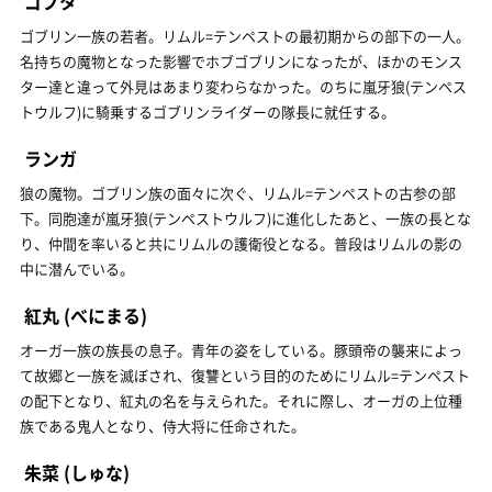
ゴブタ
ゴブリン一族の若者。リムル=テンペストの最初期からの部下の一人。
名持ちの魔物となった影響でホブゴブリンになったが、ほかのモンス
ター達と違って外見はあまり変わらなかった。のちに嵐牙狼(テンペス
トウルフ)に騎乗するゴブリンライダーの隊長に就任する。
ランガ
狼の魔物。ゴブリン族の面々に次ぐ、リムル=テンペストの古参の部
下。同胞達が嵐牙狼(テンペストウルフ)に進化したあと、一族の長とな
り、仲間を率いると共にリムルの護衛役となる。普段はリムルの影の
中に潜んでいる。
紅丸
(べにまる)
オーガ一族の族長の息子。青年の姿をしている。豚頭帝の襲来によっ
て故郷と一族を滅ぼされ、復讐という目的のためにリムル=テンペスト
の配下となり、紅丸の名を与えられた。それに際し、オーガの上位種
族である鬼人となり、侍大将に任命された。
朱菜
(しゅな)