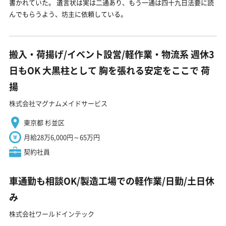
書かれていた。 遺言状は実は二通あり、もう一通は四十九日法要に読
んでもらうよう、坊主に依頼している。
搬入・荷揚げ/イベント設営/軽作業・物流系 週休3
日もOK 大黒柱として 胸を張れる安定をここで 荷
揚
株式会社マグナムメイドサービス
東京都 杉並区
月給28万6,000円～65万円
契約社員
車通勤も相談OK/製造工場での軽作業/日勤/土日休
み
株式会社ワールドインテック