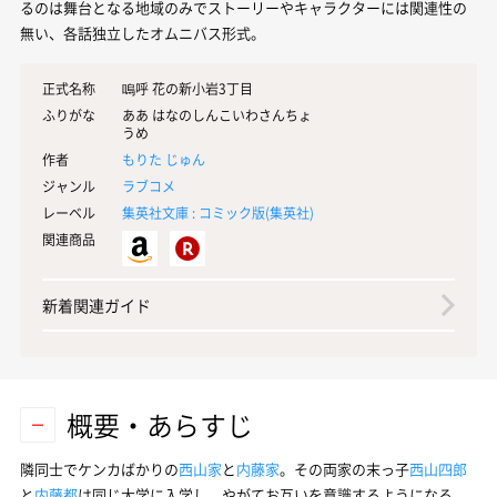
るのは舞台となる地域のみでストーリーやキャラクターには関連性の
無い、各話独立したオムニバス形式。
正式名称
嗚呼 花の新小岩3丁目
ふりがな
ああ はなのしんこいわさんちょ
うめ
作者
もりた じゅん
ジャンル
ラブコメ
レーベル
集英社文庫 : コミック版(
集英社
)
関連商品
新着関連ガイド
概要・あらすじ
隣同士でケンカばかりの
西山家
と
内藤家
。その両家の末っ子
西山四郎
と
内藤都
は同じ大学に入学し、やがてお互いを意識するようになる