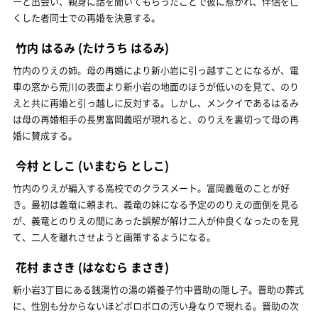
一と出会い、親身に話を聞いてもらったことで彼に惹かれ、伴侶を亡
くした者同士での再婚を決意する。
竹内 はるみ
(たけうち はるみ)
竹内のりえの姉。母の再婚により新小岩に引っ越すことになるが、電
車の窓から荒川の表面より新小岩の地面のほうが低いのを見て、のり
えと共に再婚と引っ越しに反対する。しかし、メンクイであるはるみ
は母の再婚相手の長男富岡義昭が現れると、のりえを裏切って母の再
婚に賛成する。
今村 としこ
(いまむら としこ)
竹内のりえが編入する高校でのクラスメート。富岡義竜のことが好
き。最初は義竜に頼まれ、義竜の妹になる予定ののりえの面倒を見る
が、義竜とのりえの間にあった誤解が解け二人が仲良くなったのを見
て、二人を離れさせようと画策するようになる。
花村 まさき
(はなむら まさき)
新小岩3丁目にある銭湯竹の湯の婿養子竹中晋助の隠し子。晋助の葬式
に、性別も分からないほどボロボロの汚い身なりで現れる。晋助の次