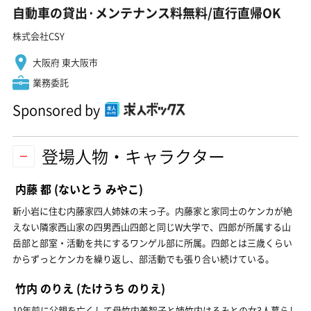
自動車の貸出·メンテナンス料無料/直行直帰OK
株式会社CSY
大阪府 東大阪市
業務委託
Sponsored by
登場人物・キャラクター
内藤 都
(ないとう みやこ)
新小岩に住む内藤家四人姉妹の末っ子。内藤家と家同士のケンカが絶
えない隣家西山家の四男西山四郎と同じW大学で、四郎が所属する山
岳部と部室・活動を共にするワンゲル部に所属。四郎とは三歳くらい
からずっとケンカを繰り返し、部活動でも張り合い続けている。
竹内 のりえ
(たけうち のりえ)
10年前に父親を亡くして母竹内美智子と姉竹内はるみとの女3人暮らし