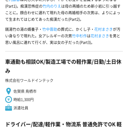
(Part1)。痴漢恐怖症の
竹内のりえ
は母の再婚のため新小岩に引っ越す
ことに。顔合わせに遅れて現れた母の再婚相手の次男は、よりによっ
て生まれてはじめてあった痴漢だった(Part2)。
銭湯竹の湯の婿養子・
竹中晋助
の葬式に、かくし子・
花村まさき
が汚
い身なりで現れた。女アレルギーの次男
竹中杉作
は
花村まさき
を男と
思い風呂に連れて行くが、実は女の子だった(Part3)。
車通勤も相談OK/製造工場での軽作業/日勤/土日休
み
株式会社ワールドインテック
佐賀県 鳥栖市
時給1,300円
派遣社員
ドライバー/配達/軽作業・物流系 普通免許でOK 軽