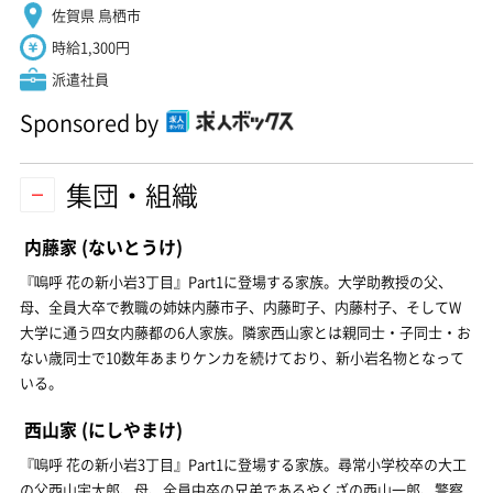
佐賀県 鳥栖市
時給1,300円
派遣社員
Sponsored by
集団・組織
内藤家
(ないとうけ)
『嗚呼 花の新小岩3丁目』Part1に登場する家族。大学助教授の父、
母、全員大卒で教職の姉妹内藤市子、内藤町子、内藤村子、そしてW
大学に通う四女内藤都の6人家族。隣家西山家とは親同士・子同士・お
ない歳同士で10数年あまりケンカを続けており、新小岩名物となって
いる。
西山家
(にしやまけ)
『嗚呼 花の新小岩3丁目』Part1に登場する家族。尋常小学校卒の大工
の父西山宇太郎、母、全員中卒の兄弟であるやくざの西山一郎、警察