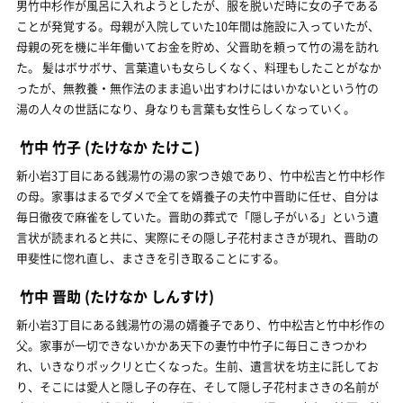
男竹中杉作が風呂に入れようとしたが、服を脱いだ時に女の子である
ことが発覚する。母親が入院していた10年間は施設に入っていたが、
母親の死を機に半年働いてお金を貯め、父晋助を頼って竹の湯を訪れ
た。 髪はボサボサ、言葉遣いも女らしくなく、料理もしたことがなか
ったが、無教養・無作法のまま追い出すわけにはいかないという竹の
湯の人々の世話になり、身なりも言葉も女性らしくなっていく。
竹中 竹子
(たけなか たけこ)
新小岩3丁目にある銭湯竹の湯の家つき娘であり、竹中松吉と竹中杉作
の母。家事はまるでダメで全てを婿養子の夫竹中晋助に任せ、自分は
毎日徹夜で麻雀をしていた。晋助の葬式で「隠し子がいる」という遺
言状が読まれると共に、実際にその隠し子花村まさきが現れ、晋助の
甲斐性に惚れ直し、まさきを引き取ることにする。
竹中 晋助
(たけなか しんすけ)
新小岩3丁目にある銭湯竹の湯の婿養子であり、竹中松吉と竹中杉作の
父。家事が一切できないかかあ天下の妻竹中竹子に毎日こきつかわ
れ、いきなりポックリと亡くなった。生前、遺言状を坊主に託してお
り、そこには愛人と隠し子の存在、そして隠し子花村まさきの名前が