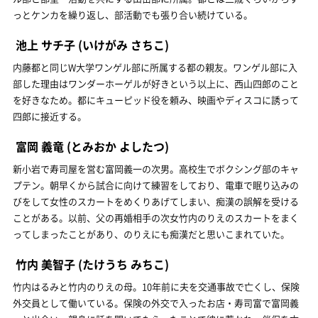
っとケンカを繰り返し、部活動でも張り合い続けている。
池上 サチ子
(いけがみ さちこ)
内藤都と同じW大学ワンゲル部に所属する都の親友。ワンゲル部に入
部した理由はワンダーホーゲルが好きという以上に、西山四郎のこと
を好きなため。都にキューピッド役を頼み、映画やディスコに誘って
四郎に接近する。
富岡 義竜
(とみおか よしたつ)
新小岩で寿司屋を営む富岡義一の次男。高校生でボクシング部のキャ
プテン。朝早くから試合に向けて練習をしており、電車で眠り込みの
びをして女性のスカートをめくりあげてしまい、痴漢の誤解を受ける
ことがある。以前、父の再婚相手の次女竹内のりえのスカートをまく
ってしまったことがあり、のりえにも痴漢だと思いこまれていた。
竹内 美智子
(たけうち みちこ)
竹内はるみと竹内のりえの母。10年前に夫を交通事故で亡くし、保険
外交員として働いている。保険の外交で入ったお店・寿司富で富岡義