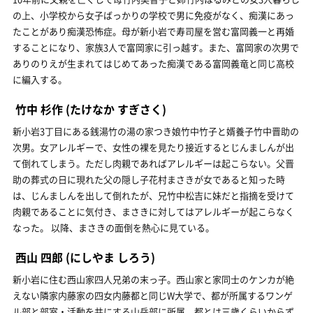
の上、小学校から女子ばっかりの学校で男に免疫がなく、痴漢にあっ
たことがあり痴漢恐怖症。母が新小岩で寿司屋を営む富岡義一と再婚
することになり、家族3人で富岡家に引っ越す。また、富岡家の次男で
ありのりえが生まれてはじめてあった痴漢である富岡義竜と同じ高校
に編入する。
竹中 杉作
(たけなか すぎさく)
新小岩3丁目にある銭湯竹の湯の家つき娘竹中竹子と婿養子竹中晋助の
次男。女アレルギーで、女性の裸を見たり接近するとじんましんが出
て倒れてしまう。ただし肉親であればアレルギーは起こらない。父晋
助の葬式の日に現れた父の隠し子花村まさきが女であると知った時
は、じんましんを出して倒れたが、兄竹中松吉に妹だと指摘を受けて
肉親であることに気付き、まさきに対してはアレルギーが起こらなく
なった。 以降、まさきの面倒を熱心に見ている。
西山 四郎
(にしやま しろう)
新小岩に住む西山家四人兄弟の末っ子。西山家と家同士のケンカが絶
えない隣家内藤家の四女内藤都と同じW大学で、都が所属するワンゲ
ル部と部室・活動を共にする山岳部に所属。都とは三歳くらいからず