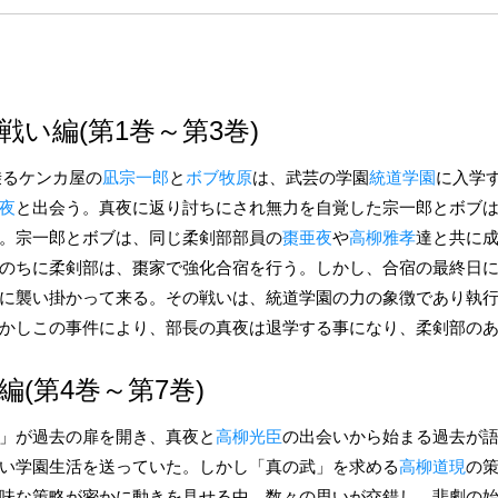
い編(第1巻～第3巻)
乗るケンカ屋の
凪宗一郎
と
ボブ牧原
は、武芸の学園
統道学園
に入学
夜
と出会う。真夜に返り討ちにされ無力を自覚した宗一郎とボブ
。宗一郎とボブは、同じ柔剣部部員の
棗亜夜
や
高柳雅孝
達と共に
のちに柔剣部は、棗家で強化合宿を行う。しかし、合宿の最終日
に襲い掛かって来る。その戦いは、統道学園の力の象徴であり執
かしこの事件により、部長の真夜は退学する事になり、柔剣部の
(第4巻～第7巻)
」が過去の扉を開き、真夜と
高柳光臣
の出会いから始まる過去が
い学園生活を送っていた。しかし「真の武」を求める
高柳道現
の
味な策略が密かに動きを見せる中、数々の思いが交錯し、悲劇の