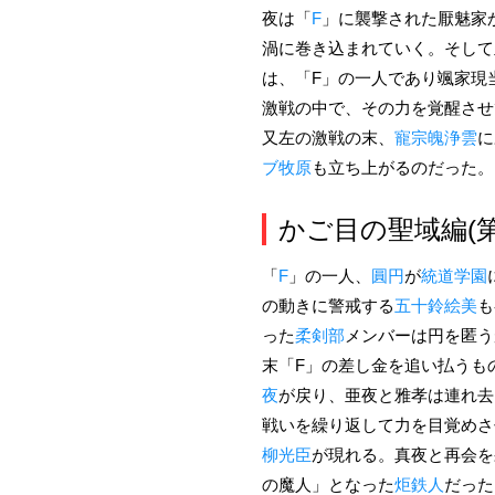
夜は「
F
」に襲撃された厭魅家
渦に巻き込まれていく。そして
は、「F」の一人であり颯家現
激戦の中で、その力を覚醒させ
又左の激戦の末、
寵宗魄浄雲
に
ブ牧原
も立ち上がるのだった。
かご目の聖域編(第
「
F
」の一人、
圓円
が
統道学園
の動きに警戒する
五十鈴絵美
も
った
柔剣部
メンバーは円を匿う
末「F」の差し金を追い払うも
夜
が戻り、亜夜と雅孝は連れ去
戦いを繰り返して力を目覚めさ
柳光臣
が現れる。真夜と再会を
の魔人」となった
炬鉄人
だった