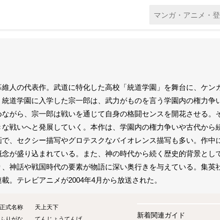
暮維人の代表作。武道に特化した高校「統道学園」を舞台に、ケン
。統道学園に入学した宗一郎は、武力がものを言う学園内の権力争
めながら、宗一郎は戦いを通じて自身の格闘センスを開花させる。
きな戦いへと発展していく。本作は、学園内の権力争いや古代から
画で、セクシー描写やグロテスクなバイオレンス描写も多い。作中に
概念が盛り込まれている。また、神の時代から続く歴史的背景とし
り、神話や戦国時代の要素が物語に深い奥行きを与えている。集英社「ウ
連載。テレビアニメが2004年4月から放送された。
正式名称
天上天下
新着関連ガイド
ふりがな
てんじょうてんげ