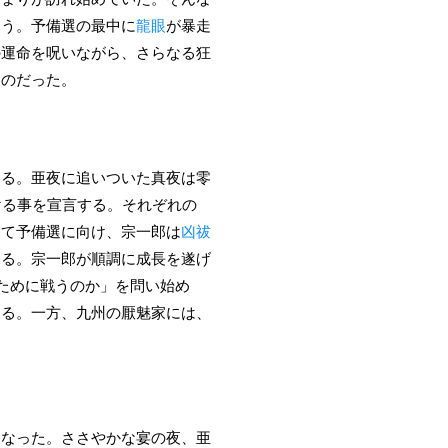
まう。予備選の最中に
龍眼
が暴走
の運命を呪いながら、さらなる狂
るのだった。
なる。亜夜に追いついた真夜は零
ける事を宣言する。それぞれの
して予備選に向け、宗一郎は
凶祓
なる。宗一郎が順調に成長を遂げ
ために戦うのか」を問い始め
なる。一方、九州の厭魅家には、
になった。ささやかな宴の夜、亜