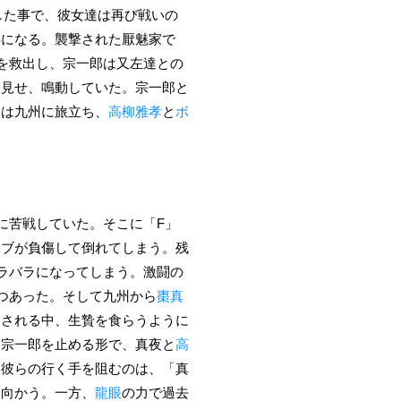
した事で、彼女達は再び戦いの
事になる。襲撃された厭魅家で
を救出し、宗一郎は又左達との
を見せ、鳴動していた。宗一郎と
夜は九州に旅立ち、
高柳雅孝
と
ボ
に苦戦していた。そこに「F」
ボブが負傷して倒れてしまう。残
ラバラになってしまう。激闘の
つあった。そして九州から
棗真
閉される中、生贄を食らうように
る宗一郎を止める形で、真夜と
高
。彼らの行く手を阻むのは、「真
ち向かう。一方、
龍眼
の力で過去