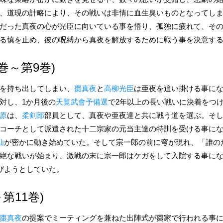
、道現の計略により、その戦いは非情に血生臭いものとなってし
だった真夜の心が光臣に向いている事を悟り、孤独に疲れて、そ
る慎を止め、彼の呪縛から真夜を解放するために戦う事を決意す
巻～第9巻)
を持ち出してしまい、
棗真夜
と
高柳光臣
は亜夜を追い掛ける事に
対し、1か月後の
天覧武會予備選
で2年以上の長い戦いに決着をつ
原
は、
柔剣部
部員として、真夜や亜夜達と共に戦う道を選ぶ。そ
コーチとして派遣された十二宗家の元当主達の特訓を受ける事に
仙
が密かに動き始めていた。そして宗一郎の前に穹が現れ、「誰の
絶な戦いが始まり、激戦の末に宗一郎はケガをして入院する事に
びようとしていた。
第11巻)
棗真夜
の提案でミーティングを兼ねた出陣式が棗家で行われる事