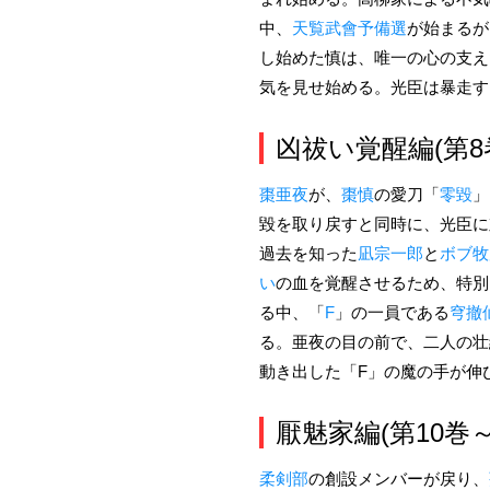
中、
天覧武會予備選
が始まるが
し始めた慎は、唯一の心の支え
気を見せ始める。光臣は暴走す
凶祓い覚醒編(第8
棗亜夜
が、
棗慎
の愛刀「
零毀
」
毀を取り戻すと同時に、光臣に
過去を知った
凪宗一郎
と
ボブ牧
い
の血を覚醒させるため、特別
る中、「
F
」の一員である
穹撤
る。亜夜の目の前で、二人の壮
動き出した「F」の魔の手が伸
厭魅家編(第10巻～
柔剣部
の創設メンバーが戻り、