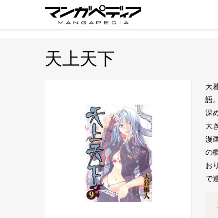
天上天下
大
語
深
大
漫
の
お
で