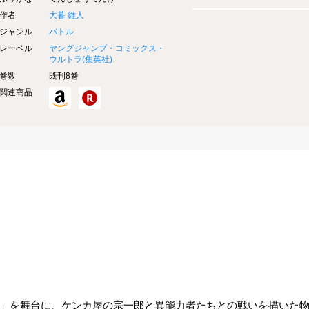
作者
大暮 維人
ジャンル
バトル
レーベル
ヤングジャンプ・コミックス・
ウルトラ(
集英社
)
巻数
既刊8巻
関連商品
」を舞台に、ケンカ屋の宗一郎と異能力者たちとの戦いを描いた