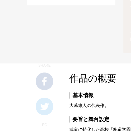
SHARE
作品の概要
基本情報
大暮維人の代表作。
要旨と舞台設定
EC
武道に特化した高校「統道学園