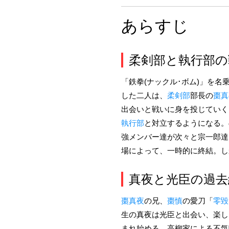
あらすじ
柔剣部と執行部の戦
「鉄拳(ナックル･ボム)」を名
した二人は、
柔剣部
部長の
棗真
出会いと戦いに身を投じていく
執行部
と対立するようになる。
強メンバー達が次々と宗一郎達
場によって、一時的に終結。し
真夜と光臣の過去編
棗真夜
の兄、
棗慎
の愛刀「
零毀
生の真夜は光臣と出会い、楽し
まれ始める。高柳家による不気