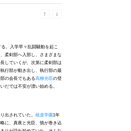
する。入学早々乱闘騒動を起こ
は、柔剣部へ入部し、さまざまな
成長していくが、次第に柔剣部は
に執行部が動き出し、執行部の最
行部の会長でもある
高柳光臣
の登
あいだでは不安が漂い始める。
語り出されていた。
統道学園
1年
策略に、真夜と光臣、慎が巻き込
始まりが訪れ始めていた。そんな