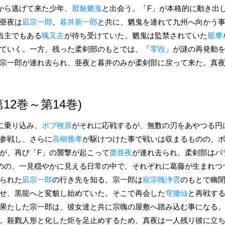
から逃げて来た少年、
厭魅魍鬼
と出会う。「F」が本格的に動き出
亜夜は
凪宗一郎
、
暮井新一郎
と共に、魍鬼を連れて九州へ向かう
当主でもある
颯又左
が待ち受けていた。魍鬼は監禁されていた
厭摩
ていく。一方、残った柔剣部のもとでは、「
零毀
」が謎の再発動
宗一郎が連れ去られ、亜夜と暮井のみが柔剣部に戻って来た。真
12巻～第14巻)
に乗り込み、
ボブ牧原
がそれに応戦するが、無数の刃をあやつる円
参戦し、さらに
高柳雅孝
が駆けつけた事で戦いは収まるものの、
が、再び「F」の襲撃が起こって
棗亜夜
が連れ去られ、柔剣部はバ
のの、一見穏やかに見える日常の中で、それぞれに葛藤が生まれつ
られた
凪宗一郎
の行き先を知る。宗一郎は
寵宗魄浄雲
のもとで幽
せ、黒龍へと変貌し始めていた。そこで再会した
穹撤仙
と再戦す
果たした宗一郎は、彼女達と共に宗魄の屋敷へ踏み込む事になる
。殺戮人形と化した炬を足止めするため、真夜は一人残り彼に立