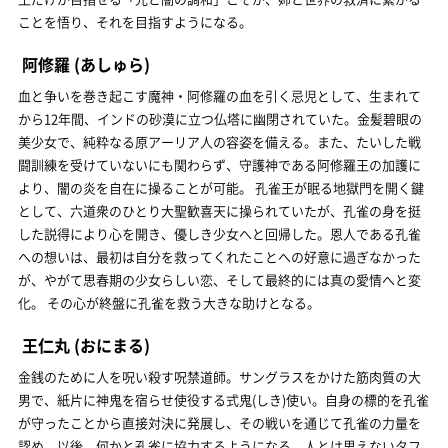
ことを悟り、それを目指すようになる。
阿修羅
(あしゅら)
血と争いを巻き起こす魔神・阿修羅の血を引く忌児として、生まれて
から12年間、インドの砂漠に立つ仏塔に幽閉されていた。金髪碧眼の
美少女で、純粋なる原アーリア人の容姿を備える。また、たいした戦
闘訓練を受けていないにも関わらず、守護神である阿修羅王の加護に
より、闇の炎を自在に操ることが可能。 孔雀王が眠る地獄門を開く鍵
として、六道衆のひとり大聖歓喜天に操られていたが、孔雀の身を挺
した説得により心を開き、優しき少女へと回帰した。恩人である孔雀
への想いは、最初は自分を救ってくれたことへの好意に過ぎなかった
が、やがて思春期の少女らしい恋、そして最終的には真の愛情へと変
化。 その心が終盤に孔雀を救う大きな助けとなる。
王仁丸
(おにまる)
金銭のために人を呪い殺す呪禁道師。サングラスをかけた筋肉質の大
男で、紙片に神鬼を宿らせ使役する式鬼(しき)使い。自身の標的を孔雀
が守ったことから直接対決に発展し、その戦いを通じて孔雀の力量を
認め、以後、何かと孔雀に協力するようになる。人とは思えないタフ