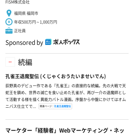
FISM株式会社
福岡県 福岡市
年収500万円～1,000万円
正社員
Sponsored by
続編
孔雀王退魔聖伝
(くじゃくおうたいませいでん)
荻野真のデビュー作である『孔雀王』の直接的な続編。先の大戦で天
蛇王を鎮め、世界の滅亡を食い止めた孔雀が、再び一介の退魔師とし
て活動する様を描く異能力バトル漫画。序盤から中盤にかけてはオム
ニバス仕立てで...
関連ページ：
孔雀王退魔聖伝
マーケター「経験者」Webマーケティング・ネッ