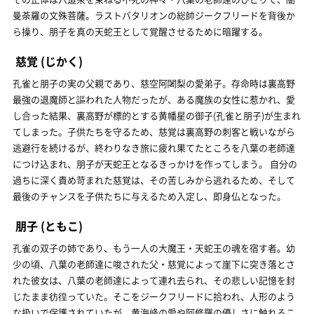
曼荼羅の文殊菩薩。ラストバタリオンの総帥ジークフリードを背後か
ら操り、朋子を真の天蛇王として覚醒させるために暗躍する。
慈覚
(じかく)
孔雀と朋子の実の父親であり、慈空阿闍梨の愛弟子。存命時は裏高野
最強の退魔師と謳われた人物だったが、ある魔族の女性に惹かれ、愛
し合った結果、裏高野が標的とする黄幡星の御子(孔雀と朋子)が生まれ
てしまった。子供たちを守るため、慈覚は裏高野の刺客と戦いながら
逃避行を続けるが、終わりなき旅に疲れ果てたところを八葉の老師達
につけ込まれ、朋子が天蛇王となるきっかけを作ってしまう。 自分の
過ちに深く責め苛まれた慈覚は、その苦しみから逃れるため、そして
最後のチャンスを子供たちに与えるため入定し、即身仏となった。
朋子
(ともこ)
孔雀の双子の姉であり、もう一人の大魔王・天蛇王の魂を宿す者。幼
少の頃、八葉の老師達に唆された父・慈覚によって崖下に突き落とさ
れた彼女は、八葉の老師達によって連れ去られ、その悲しい記憶を封
じたまま彷徨っていた。そこをジークフリードに拾われ、人形のよう
な扱いで保護されていたが、黄海峰の愛や阿修羅の優しさに触れるこ