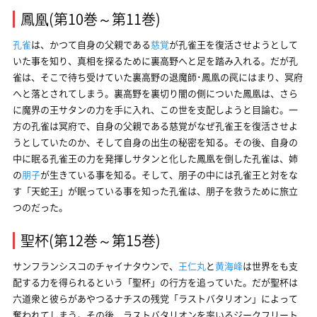
鳳凰(第10巻～第11巻)
孔雀
は、かつて自身の父親である
慈覚
が孔雀王を復活させようとして
いた事を知り、真相を探るために裏高野へと足を踏み入れる。だが孔
雀は、そこで待ち受けていた裏高野の退魔師･鳳凰の罠にはまり、冥府
へと落とされてしまう。裏高野を裏切り闇の側についた鳳凰は、さら
に魔界の王サタンの力を手に入れ、この世を支配しようと目論む。一
方の孔雀は冥府で、自身の父親である慈覚がなぜ孔雀王を復活させよ
うとしていたのか、そして自身の出生の秘密を知る。その後、自身の
中に眠る孔雀王の力を発揮しサタンと化した鳳凰を倒した孔雀は、姉
の
朋子
が生きている事を知る。そして、朋子の中には孔雀王と対をな
す「天蛇王」が眠っている事を知った孔雀は、朋子を救うために旅立
つのだった。
聖杯(第12巻～第15巻)
サンフランシスコのチャイナタウンで、
王仁丸
と
黄海峰
は世界をも支
配する力を得られるという「聖杯」の行方を追っていた。だが聖杯は
六道衆と彼らがあやつるナチスの残党「ラストバタリオン」によって
奪われてしまう。その後、ラストバタリオンを率いるジークフリート