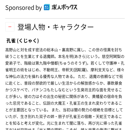
Sponsored by
登場人物・キャラクター
孔雀
(くじゃく)
高野山と対を成す密法の総本山・裏高野に属し、この世の怪異を討ち
祓うことを生業とする退魔師。本名を明(あきら)という。慈空阿闍梨の
愛弟子で、階級は第九階中僧都(ちゅうのそうず)。若くして守護神・孔
雀明王の術をはじめ、不動明王、帝釈天(因駝羅)、摩利支天など、様々
な神仏の法力を操れる優秀な人物である。 ただ、退魔の依頼などで街
に赴くと、普段の禁欲的で厳しい生活からの解放感からか、暴飲暴食
かつスケベで、パチンコもたしなむという生臭坊主的な面を見せるこ
とが多い。彼の力はその出生の秘密に関係があり、黄幡星の宿命を負
った忌児であること、伝説の大魔王・孔雀王の生まれ変わりであるこ
とが主要因となっている。 また、当初は闇の勢力の根絶を目標として
いたが、生き別れた双子の姉・朋子が孔雀王の宿敵・天蛇王であるこ
とを知ると考えが変化。光に生まれて闇に落ち、再び光に帰った孔雀
王だけが目指せる「光と闇の調和」こそが、姉と世界の救済に繋がる