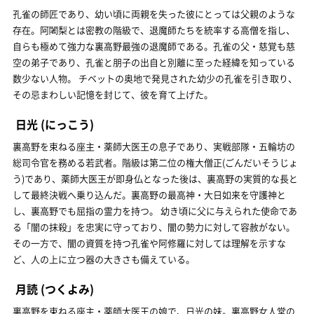
孔雀の師匠であり、幼い頃に両親を失った彼にとっては父親のような
存在。阿闍梨とは密教の階級で、退魔師たちを統率する高僧を指し、
自らも極めて強力な裏高野最強の退魔師である。孔雀の父・慈覚も慈
空の弟子であり、孔雀と朋子の出自と別離に至った経緯を知っている
数少ない人物。 チベットの奥地で発見された幼少の孔雀を引き取り、
その忌まわしい記憶を封じて、彼を育て上げた。
日光
(にっこう)
裏高野を束ねる座主・薬師大医王の息子であり、実戦部隊・五輪坊の
総司令官を務める若武者。階級は第二位の権大僧正(ごんだいそうじょ
う)であり、薬師大医王が即身仏となった後は、裏高野の実質的な長と
して最終決戦へ乗り込んだ。裏高野の最高神・大日如来を守護神と
し、裏高野でも屈指の霊力を持つ。 幼き頃に父に与えられた使命であ
る「闇の抹殺」を忠実に守っており、闇の勢力に対して容赦がない。
その一方で、闇の資質を持つ孔雀や阿修羅に対しては理解を示すな
ど、人の上に立つ器の大きさも備えている。
月読
(つくよみ)
裏高野を束ねる座主・薬師大医王の娘で、日光の妹。裏高野女人堂の