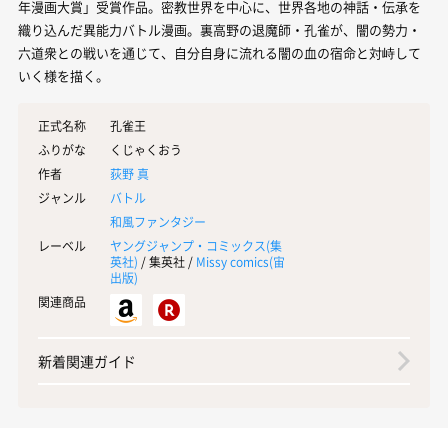
年漫画大賞」受賞作品。密教世界を中心に、世界各地の神話・伝承を
織り込んだ異能力バトル漫画。裏高野の退魔師・孔雀が、闇の勢力・
六道衆との戦いを通じて、自分自身に流れる闇の血の宿命と対峙して
いく様を描く。
正式名称
孔雀王
ふりがな
くじゃくおう
作者
荻野 真
ジャンル
バトル
和風ファンタジー
レーベル
ヤングジャンプ・コミックス(
集
英社
)
/ 集英社 /
Missy comics(
宙
出版
)
関連商品
新着関連ガイド