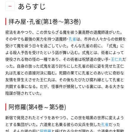
あらすじ
拝み屋･孔雀(第1巻～第3巻)
密法をあやつり、この世ならざる魔を祓う裏高野の退魔師達がいた。
その中でも最強の実力を持つ退魔師･
孔雀
は、市井の人々からの依頼を
受けて魔を祓う日々を過ごしていた。そんな孔雀の前に、「式鬼」に
よる殺人予告を受けたという話が舞い込む。式鬼とは、術者によって
使役される物の怪の一種であり、その術者は呪禁道の使い手･
王仁丸
だ
った。自身の放った式鬼を返り討ちにした孔雀の前に姿を見せた王仁
丸は孔雀との直接対決に臨む。死闘の果てに孔雀とのあいだに奇妙な
友情を芽生えさせた王仁丸は、その後もたびたび腐れ縁として孔雀と
共闘する事になる。だが、怪事件が頻発している裏には、ある大きな
陰謀が隠されていた。
阿修羅(第4巻～第5巻)
新宿で発見されたミイラをあやつり、この世を暗黒の世界に変えよう
とする集団がいた。六道衆と名乗る彼らの尖兵を倒した
孔雀
だった
が、そんな彼の前に
阿修羅
と呼ばれる少女が現れる。六道衆の大聖歓