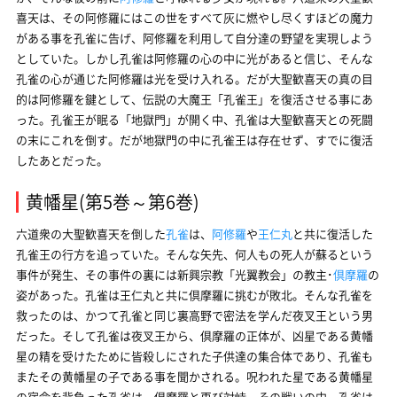
喜天は、その阿修羅にはこの世をすべて灰に燃やし尽くすほどの魔力
がある事を孔雀に告げ、阿修羅を利用して自分達の野望を実現しよう
としていた。しかし孔雀は阿修羅の心の中に光があると信じ、そんな
孔雀の心が通じた阿修羅は光を受け入れる。だが大聖歓喜天の真の目
的は阿修羅を鍵として、伝説の大魔王「孔雀王」を復活させる事にあ
った。孔雀王が眠る「地獄門」が開く中、孔雀は大聖歓喜天との死闘
の末にこれを倒す。だが地獄門の中に孔雀王は存在せず、すでに復活
したあとだった。
黄幡星(第5巻～第6巻)
六道衆の大聖歓喜天を倒した
孔雀
は、
阿修羅
や
王仁丸
と共に復活した
孔雀王の行方を追っていた。そんな矢先、何人もの死人が蘇るという
事件が発生、その事件の裏には新興宗教「光翼教会」の教主･
倶摩羅
の
姿があった。孔雀は王仁丸と共に倶摩羅に挑むが敗北。そんな孔雀を
救ったのは、かつて孔雀と同じ裏高野で密法を学んだ夜叉王という男
だった。そして孔雀は夜叉王から、倶摩羅の正体が、凶星である黄幡
星の精を受けたために皆殺しにされた子供達の集合体であり、孔雀も
またその黄幡星の子である事を聞かされる。呪われた星である黄幡星
の宿命を背負った孔雀は、倶摩羅と再び対峙。その戦いの中、孔雀は