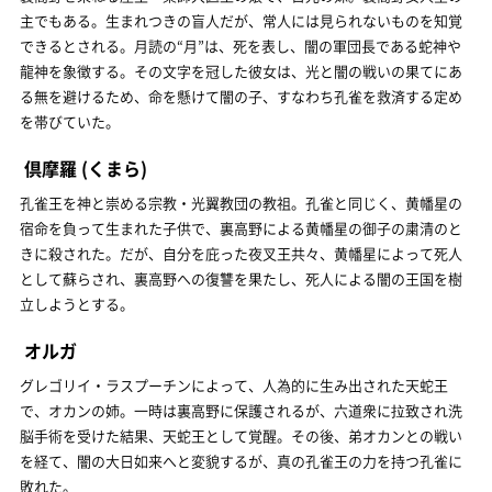
主でもある。生まれつきの盲人だが、常人には見られないものを知覚
できるとされる。月読の“月”は、死を表し、闇の軍団長である蛇神や
龍神を象徴する。その文字を冠した彼女は、光と闇の戦いの果てにあ
る無を避けるため、命を懸けて闇の子、すなわち孔雀を救済する定め
を帯びていた。
倶摩羅
(くまら)
孔雀王を神と崇める宗教・光翼教団の教祖。孔雀と同じく、黄幡星の
宿命を負って生まれた子供で、裏高野による黄幡星の御子の粛清のと
きに殺された。だが、自分を庇った夜叉王共々、黄幡星によって死人
として蘇らされ、裏高野への復讐を果たし、死人による闇の王国を樹
立しようとする。
オルガ
グレゴリイ・ラスプーチンによって、人為的に生み出された天蛇王
で、オカンの姉。一時は裏高野に保護されるが、六道衆に拉致され洗
脳手術を受けた結果、天蛇王として覚醒。その後、弟オカンとの戦い
を経て、闇の大日如来へと変貌するが、真の孔雀王の力を持つ孔雀に
敗れた。