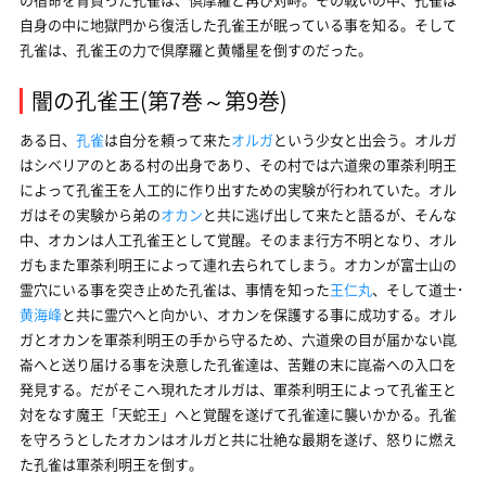
自身の中に地獄門から復活した孔雀王が眠っている事を知る。そして
孔雀は、孔雀王の力で倶摩羅と黄幡星を倒すのだった。
闇の孔雀王(第7巻～第9巻)
ある日、
孔雀
は自分を頼って来た
オルガ
という少女と出会う。オルガ
はシベリアのとある村の出身であり、その村では六道衆の軍荼利明王
によって孔雀王を人工的に作り出すための実験が行われていた。オル
ガはその実験から弟の
オカン
と共に逃げ出して来たと語るが、そんな
中、オカンは人工孔雀王として覚醒。そのまま行方不明となり、オル
ガもまた軍荼利明王によって連れ去られてしまう。オカンが富士山の
霊穴にいる事を突き止めた孔雀は、事情を知った
王仁丸
、そして道士･
黄海峰
と共に霊穴へと向かい、オカンを保護する事に成功する。オル
ガとオカンを軍荼利明王の手から守るため、六道衆の目が届かない崑
崙へと送り届ける事を決意した孔雀達は、苦難の末に崑崙への入口を
発見する。だがそこへ現れたオルガは、軍荼利明王によって孔雀王と
対をなす魔王「天蛇王」へと覚醒を遂げて孔雀達に襲いかかる。孔雀
を守ろうとしたオカンはオルガと共に壮絶な最期を遂げ、怒りに燃え
た孔雀は軍荼利明王を倒す。