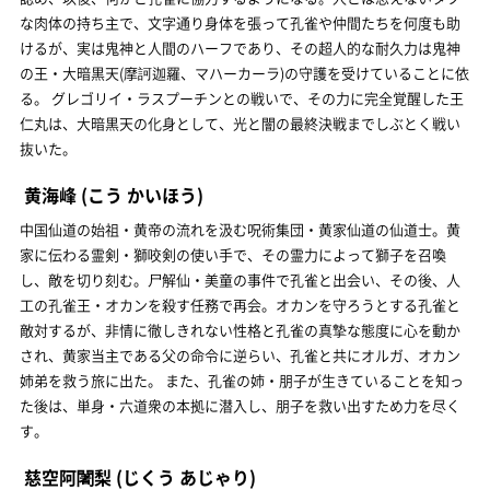
な肉体の持ち主で、文字通り身体を張って孔雀や仲間たちを何度も助
けるが、実は鬼神と人間のハーフであり、その超人的な耐久力は鬼神
の王・大暗黒天(摩訶迦羅、マハーカーラ)の守護を受けていることに依
る。 グレゴリイ・ラスプーチンとの戦いで、その力に完全覚醒した王
仁丸は、大暗黒天の化身として、光と闇の最終決戦までしぶとく戦い
抜いた。
黄海峰
(こう かいほう)
中国仙道の始祖・黄帝の流れを汲む呪術集団・黄家仙道の仙道士。黄
家に伝わる霊剣・獅咬剣の使い手で、その霊力によって獅子を召喚
し、敵を切り刻む。尸解仙・美童の事件で孔雀と出会い、その後、人
工の孔雀王・オカンを殺す任務で再会。オカンを守ろうとする孔雀と
敵対するが、非情に徹しきれない性格と孔雀の真摯な態度に心を動か
され、黄家当主である父の命令に逆らい、孔雀と共にオルガ、オカン
姉弟を救う旅に出た。 また、孔雀の姉・朋子が生きていることを知っ
た後は、単身・六道衆の本拠に潜入し、朋子を救い出すため力を尽く
す。
慈空阿闍梨
(じくう あじゃり)