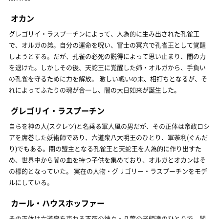
オカン
グレゴリイ・ラスプーチンによって、人為的に生み出された孔雀王
で、オルガの弟。自分の運命を呪い、富士の冥穴で孔雀王として覚醒
しようとする。だが、孔雀の必死の説得によって思い止まり、闇の力
を退けた。しかしその後、天蛇王に覚醒した姉・オルガから、手負い
の孔雀を守るために力を解放。 激しい戦いの末、相打ちとなるが、そ
れによってふたりの魂が合一し、闇の大日如来が誕生した。
グレゴリイ・ラスプーチン
自らを神の人(スクレツ)と名乗る軍人風の男だが、その正体は帝政ロシ
アを席巻した妖術師であり、六道衆八大明王のひとり、軍荼利(ぐんだ
り)でもある。闇の盟主となる孔雀王と天蛇王を人為的に作り出すた
め、世界中から闇の血を持つ子供を集めており、オルガとオカンはそ
の標的となっていた。 実在の人物・グリゴリー・ラスプーチンをモデ
ルにしている。
カール・ハウスホッファー
その正体は六道衆を束ねる不死の神々・八葉の老師達のひとりで、闇