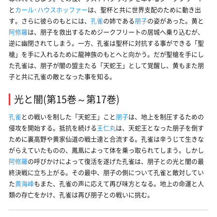
と
カール･ハウスホッファー
は、聖杯と共に世界支配のために動き出
す。さらに彼らのもとには、
孔雀
の姉である
朋子
の姿があった。黄と
阿修羅
は、朋子を救出するためジークフリートの居城へ乗り込むが、
逆に幽閉されてしまう。一方、孔雀は聖杯に対抗する事ができる「聖
槍」を手に入れるために龍神族のもとへと向かう。だが聖槍を手にし
た孔雀は、朋子が闇の盟主たる「天蛇王」として覚醒し、黄もまた朋
子と共に孔雀の敵となった事を知る。
光と闇(第15巻～第17巻)
孔雀
との戦いを制した「天蛇王」こと
朋子
は、地上を制圧するための
侵攻を開始する。抵抗を続ける
王仁丸
は、天蛇王となった朋子を倒す
ために裏高野や黄家仙道の戦士達と合流する。孔雀は辛うじて生きな
がらえていたものの、鳳凰によって体を乗っ取られてしまう。しかし
阿修羅
の呼びかけによって復活を遂げた孔雀は、朋子との光と闇の最
終決戦に立ち上がる。その最中、朋子の側について孔雀と敵対してい
た
黄海峰
もまた、孔雀の声に応えて再び味方となる。地上の命運と人
類の存亡をかけ、孔雀は再び朋子との戦いに挑む。