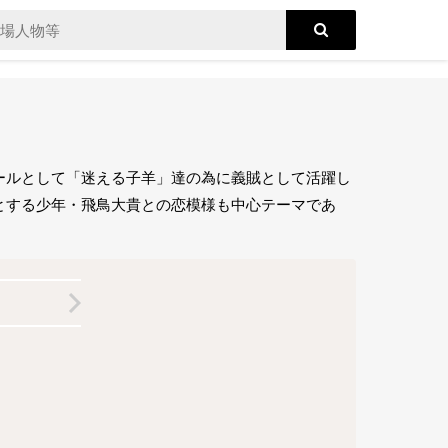
ールとして「迷える子羊」達の為に義賊として活躍し
とする少年・飛鳥大貴との恋模様も中心テーマであ