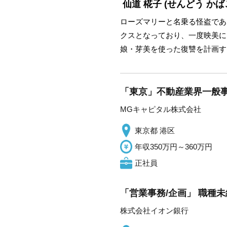
仙道 椛子
(せんどう かば
ローズマリーと名乗る怪盗であ
クスとなっており、一度映美に
娘・芽美を使った復讐を計画す
「東京」不動産業界一般
MGキャピタル株式会社
東京都 港区
年収350万円～360万円
正社員
「営業事務/企画」 職種未
株式会社イオン銀行