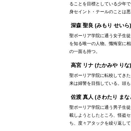
ることを目標としている少年で
身セイント・テールのことは悪
深森 聖良
(みもり せいら
聖ポーリア学院に通う女子生徒
を知る唯一の人物。懺悔室に相
の一面も持つ。
高宮 リナ
(たかみや りな
聖ポーリア学院に転校してきた
来は婦警を目指している。頭も
佐渡 真人
(さわたり まな
聖ポーリア学院に通う男子生徒
載しようとしたところ、怪盗セ
ち、度々アタックを繰り返して