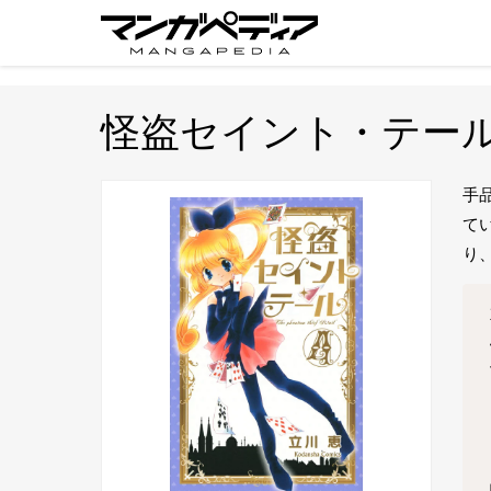
怪盗セイント・テー
手
て
り