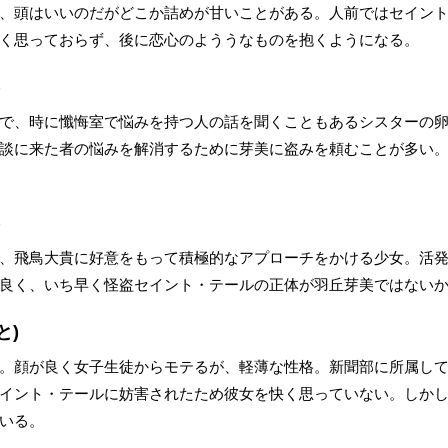
、頭はいいのだがどこか詰めが甘いことがある。人前ではセイン
く思っておらず、後に恋心のよううなものを抱くようになる。
)
で、時に懺悔室で悩みを持つ人の話を聞くこともあるシスターの
談に来た者の悩みを解消するために芽美に盗みを頼むことが多い
)
、飛鳥大貴に好意をもって積極的なアプローチをかける少女。活
良く、いち早く怪盗セイント・テールの正体が羽丘芽美ではない
と)
。顔が良く女子生徒からモテるが、軽薄な性格。新聞部に所属し
イント・テールに妨害されたため彼女を快く思っていない。しか
いる。