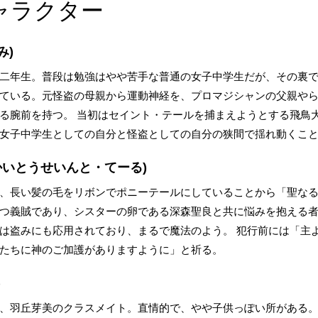
ャラクター
み)
二年生。普段は勉強はやや苦手な普通の女子中学生だが、その裏
ている。元怪盗の母親から運動神経を、プロマジシャンの父親や
る腕前を持つ。 当初はセイント・テールを捕まえようとする飛鳥
女子中学生としての自分と怪盗としての自分の狭間で揺れ動くこ
かいとうせいんと・てーる)
、長い髪の毛をリボンでポニーテールにしていることから「聖な
つ義賊であり、シスターの卵である深森聖良と共に悩みを抱える
は盗みにも応用されており、まるで魔法のよう。 犯行前には「主
たちに神のご加護がありますように」と祈る。
)
、羽丘芽美のクラスメイト。直情的で、やや子供っぽい所がある