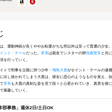
じ
は、運動神経が良くややお転婆がちな所以外は至って普通の少女
イント・テール
だった。
芽美
は親友でシスターの卵
深森聖良
と共
済を行っていく。
イトで刑事を父親に持つ少年・
飛鳥大貴
がセイント・テールの逮
に出し抜かれてしまう大貴は、彼女に恋心のようなものを覚え、
て
芽美
も大貴の真剣な姿を見て段々と心惹かれていき、真実を彼
で葛藤していく。
本部事務」週休2日/土日OK