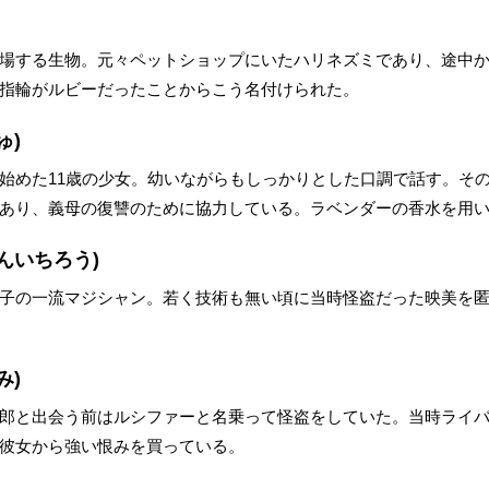
場する生物。元々ペットショップにいたハリネズミであり、途中
指輪がルビーだったことからこう名付けられた。
ゅ)
始めた11歳の少女。幼いながらもしっかりとした口調で話す。そ
あり、義母の復讐のために協力している。ラベンダーの香水を用
んいちろう)
子の一流マジシャン。若く技術も無い頃に当時怪盗だった映美を
み)
郎と出会う前はルシファーと名乗って怪盗をしていた。当時ライ
彼女から強い恨みを買っている。