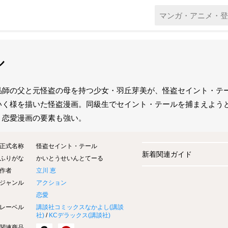
ル
品師の父と元怪盗の母を持つ少女・羽丘芽美が、怪盗セイント・テ
いく様を描いた怪盗漫画。同級生でセイント・テールを捕まえよう
、恋愛漫画の要素も強い。
正式名称
怪盗セイント・テール
新着関連ガイド
ふりがな
かいとうせいんとてーる
作者
立川 恵
ジャンル
アクション
恋愛
レーベル
講談社コミックスなかよし(
講談
社
)
/
KCデラックス(
講談社
)
関連商品