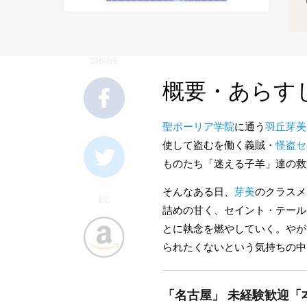
SHARE
概要・あらす
聖ポーリア学院
に通う
羽丘芽美
使して盗むを働く義賊・
怪盗セ
ものたち「迷える子羊」達の救
そんなある日、
芽美
のクラスメ
EC
詰めの甘く、セイント・テール
とに執念を燃やしていく。やが
られたくないという気持ちの中
「名古屋」 未経験歓迎「