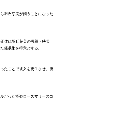
から羽丘芽美が飼うことになった
の正体は羽丘芽美の母親・映美
いた催眠術を得意とする。
匿ったことで彼女を更生させ、後
バルだった怪盗ローズマリーのコ