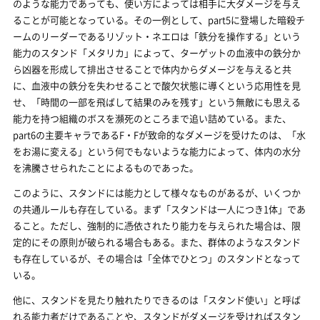
のような能力であっても、使い方によっては相手に大ダメージを与え
ることが可能となっている。その一例として、part5に登場した暗殺チ
ームのリーダーであるリゾット・ネエロは「鉄分を操作する」という
能力のスタンド「メタリカ」によって、ターゲットの血液中の鉄分か
ら凶器を形成して排出させることで体内からダメージを与えると共
に、血液中の鉄分を失わせることで酸欠状態に導くという応用性を見
せ、「時間の一部を飛ばして結果のみを残す」という無敵にも思える
能力を持つ組織のボスを瀕死のところまで追い詰めている。また、
part6の主要キャラであるF・Fが致命的なダメージを受けたのは、「水
をお湯に変える」という何でもないような能力によって、体内の水分
を沸騰させられたことによるものであった。
このように、スタンドには能力として様々なものがあるが、いくつか
の共通ルールも存在している。まず「スタンドは一人につき1体」であ
ること。ただし、強制的に憑依されたり能力を与えられた場合は、限
定的にその原則が破られる場合もある。また、群体のようなスタンド
も存在しているが、その場合は「全体でひとつ」のスタンドとなって
いる。
他に、スタンドを見たり触れたりできるのは「スタンド使い」と呼ば
れる能力者だけであることや、スタンドがダメージを受ければスタン