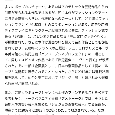
多くのポップカルチャーや、あるいはアカデミックな芸術作品からの
引用が見られる本作品ではあるが、逆に本作がファッションやアート
に与えた影響も大きい。代表的なものの一つとして、2011年にファッ
ションブランド「GUCCI」とのコラボレーションがあり、広告や店舗
ディスプレイにキャラクターが起用されると共に、ファッション誌で
ある「SPUR」に、スピンオフ作品となる『岸辺露伴 グッチへ行く』
が掲載された。さらに本作は漫画の枠を超えて芸術作品としても評価
されており、2009年にフランスの出版社・フュチュロポリスとルーヴ
ル美術館との共同企画「バンド・デシネプロジェクト」の一環とし
て、同じくスピンオフ作品である『岸辺露伴 ルーヴルへ行く』が執筆
された。その一部は企画展として、日本の漫画作品としては初めてル
ーブル美術館に展示されることとなった。さらに2012年には連載25周
年を記念して、仙台と東京において「ジョジョ展」と題された大規模
な原画展が開催された。
また、芸能人やミュージシャンにも本作のファンであることを公言す
る者も多く、トークバラエティ番組『アメトーーク』では、そうした
芸能人やお笑い芸人を集めた「ジョジョの奇妙な芸人」なる企画が、
現在までに2007年と2012年の2度にわたって放送されている。なお、