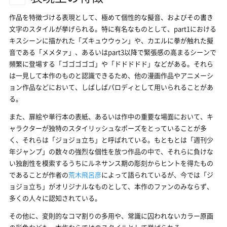
作品を特徴づける表現として、極めて個性的な擬音、およびその書き
文字のスタイルが挙げられる。特に有名なものとして、part1における
キスシーンに描かれた「ズキュウウゥン」や、カエルに拳が触れた擬
音である「メメタァ」、あるいはpart3以降で緊張感の高まるシーンで
頻繁に登場する「ゴゴゴゴゴ」や「ドドドドド」などがある。それら
は一見して本作のものと認識できるため、他の漫画作品やアニメーシ
ョン作品などにおいて、しばしばパロディとして用いられることがあ
る。
また、扉絵や単行本の表紙、あるいは作中の重要な場面において、キ
ャラクターが独特のスタイリッシュなポーズをとっていることが多
く、それらは「ジョジョ立ち」と呼ばれている。もともとは「週刊少
年ジャンプ」の数々の強烈な個性を放つ作品の中で、それらに負けな
い独創性を模索するうちにルネサンス期の彫刻からヒントを得たもの
であることが作者の
荒木飛呂彦
によって語られているが、今では「ジ
ョジョ立ち」がオリジナルなものとして、本作のファンのみならず、
多くの人々に認知されている。
その他に、変則的なコマ割りの多用や、常識に囚われないカラー原画