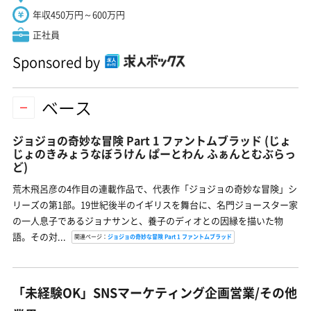
年収450万円～600万円
正社員
Sponsored by
ベース
ジョジョの奇妙な冒険 Part 1 ファントムブラッド
(じょ
じょのきみょうなぼうけん ぱーとわん ふぁんとむぶらっ
ど)
荒木飛呂彦の4作目の連載作品で、代表作「ジョジョの奇妙な冒険」シ
リーズの第1部。19世紀後半のイギリスを舞台に、名門ジョースター家
の一人息子であるジョナサンと、養子のディオとの因縁を描いた物
語。その対...
関連ページ：
ジョジョの奇妙な冒険 Part 1 ファントムブラッド
「未経験OK」SNSマーケティング企画営業/その他