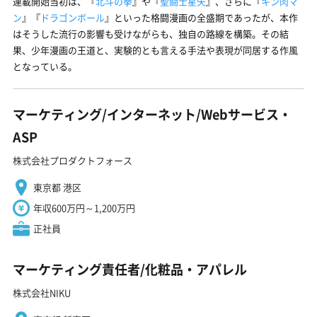
連載開始当初は、『
北斗の拳
』や『
聖闘士星矢
』、さらに『
キン肉マ
ン
』『
ドラゴンボール
』といった格闘漫画の全盛期であったが、本作
はそうした流行の影響も受けながらも、独自の路線を構築。その結
果、少年漫画の王道と、実験的とも言える手法や表現が同居する作風
となっている。
マーケティング/インターネット/Webサービス・
ASP
株式会社プロダクトフォース
東京都 港区
年収600万円～1,200万円
正社員
マーケティング責任者/化粧品・アパレル
株式会社NIKU