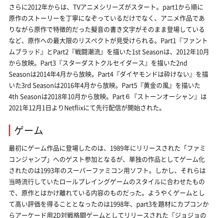
さらに2012年からは、TVアニメシリーズがスタート。part1から順に
原作のストーリーを丁寧になぞっているだけでなく、アニメ作品であ
りながら原作で特徴的だった擬音の書き文字がそのまま登場している
など、原作への最大限のリスペクトが見受けられる。Part1『ファント
ムブラッド』とPart2『戦闘潮流』を描いた1st Seasonは、2012年10月
から放映。Part3『スターダストクルセイダース』を描いた2nd
Seasonは2014年4月から放映。Part4『ダイヤモンドは砕けない』を描
いた3rd Seasonは2016年4月から放映。Part5『黄金の風』を描いた
4th Seasonは2018年10月から放映。Part６『ストーンオーシャン』は
2021年12月1日よりNetflixにて先行配信が開始された。
ゲーム
最初にゲーム作品に登場したのは、1989年にリリースされた「ファミ
コンジャンプ」へのゲスト参加となるが、単独の作品としてゲーム化
されたのは1993年のスーパーファミコン用ソフト。しかし、それらは
当時流行していたロールプレイングゲームのスタイルに合わせたもの
で、原作とはかけ離れている内容のものだった。ようやくゲームとし
て高い評価を得ることとなったのは1998年、part3を題材にカプコンか
らアーケード用2D対戦格闘ゲームとしてリリースされた『ジョジョの