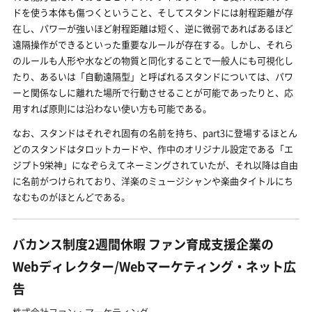
ドを使う本体も傷つくということ、そしてスタンドには射程距離が存
在し、パワーが強いほど射程距離は短く、逆に微弱であればあるほど
遠隔操作ができるといった重要なルールが存在する。しかし、それら
のルールも人形や水などの物質と同化することで一般人にも可視化し
たり、あるいは「自動遠隔型」と呼ばれるスタンドについては、パワ
ーと関係なしに離れた場所で行動させることが可能であったりと、応
用すれば原則には沿わない使い方も可能である。
なお、スタンドはそれぞれ固有の名前を持ち、part3に登場するほとん
どのスタンドはタロットカードや、作中のオリジナル設定である「エ
ジプト9栄神」になぞらえてネーミングされていたが、それ以降は自由
に名前がつけられており、洋楽のミュージシャンや楽曲タイトルにち
なむものがほとんどである。
バカンス制度2週間休暇 ファン育成支援企業の
Webディレクター/Webマーケティング・ネット広
告
株式会社ファン・マーケティング