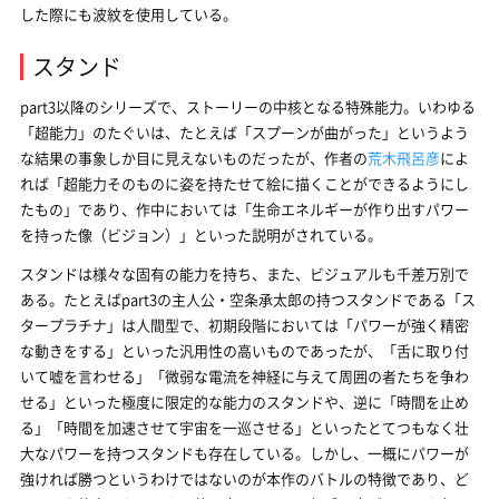
した際にも波紋を使用している。
スタンド
part3以降のシリーズで、ストーリーの中核となる特殊能力。いわゆる
「超能力」のたぐいは、たとえば「スプーンが曲がった」というよう
な結果の事象しか目に見えないものだったが、作者の
荒木飛呂彦
によ
れば「超能力そのものに姿を持たせて絵に描くことができるようにし
たもの」であり、作中においては「生命エネルギーが作り出すパワー
を持った像（ビジョン）」といった説明がされている。
スタンドは様々な固有の能力を持ち、また、ビジュアルも千差万別で
ある。たとえばpart3の主人公・空条承太郎の持つスタンドである「ス
タープラチナ」は人間型で、初期段階においては「パワーが強く精密
な動きをする」といった汎用性の高いものであったが、「舌に取り付
いて嘘を言わせる」「微弱な電流を神経に与えて周囲の者たちを争わ
せる」といった極度に限定的な能力のスタンドや、逆に「時間を止め
る」「時間を加速させて宇宙を一巡させる」といったとてつもなく壮
大なパワーを持つスタンドも存在している。しかし、一概にパワーが
強ければ勝つというわけではないのが本作のバトルの特徴であり、ど