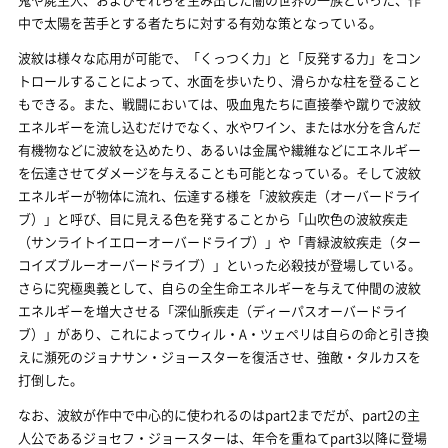
中で太陽を苦手とする者たちに対する有効な策となっている。
波紋は様々な応用が可能で、「くっつく力」と「反発する力」をコン
トロールすることによって、水面を歩いたり、滑らかな柱を登ること
もできる。また、戦闘においては、吸血鬼たちに直接拳や蹴りで波紋
エネルギーを流し込むだけでなく、水やワイン、または水分を含んだ
有機物などに波紋を込めたり、あるいは金属や繊維などにエネルギー
を伝達させてダメージを与えることも可能となっている。そして波紋
エネルギーが物体に流れ、伝達する様を「波紋疾走（オーバードライ
ブ）」と呼び、目に見える色を発することから「山吹色の波紋疾走
（サンライトイエローオーバードライブ）」や「青緑波紋疾走（ター
コイズブルーオーバードライブ）」といった必殺技が登場している。
さらに究極奥義として、自らの全生命エネルギーを与えて仲間の波紋
エネルギーを増大させる「深仙脈疾走（ディーパスオーバードライ
ブ）」があり、これによってウィル・A・ツェペリは自らの命と引き換
えに瀕死のジョナサン・ジョースターを復活させ、強敵・タルカスを
打倒した。
なお、波紋が作中で中心的に使われるのはpart2までだが、part2の主
人公であるジョセフ・ジョースターは、年令を重ねてpart3以降に登場