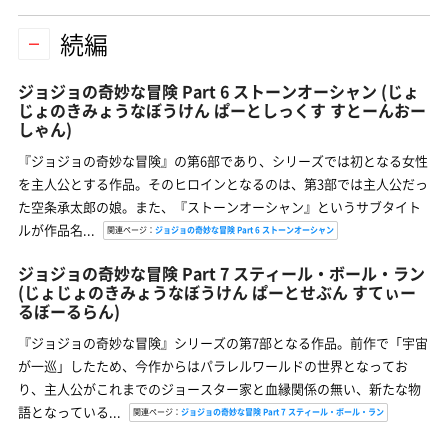
続編
ジョジョの奇妙な冒険 Part 6 ストーンオーシャン
(じょ
じょのきみょうなぼうけん ぱーとしっくす すとーんおー
しゃん)
『ジョジョの奇妙な冒険』の第6部であり、シリーズでは初となる女性
を主人公とする作品。そのヒロインとなるのは、第3部では主人公だっ
た空条承太郎の娘。また、『ストーンオーシャン』というサブタイト
ルが作品名...
関連ページ：
ジョジョの奇妙な冒険 Part 6 ストーンオーシャン
ジョジョの奇妙な冒険 Part 7 スティール・ボール・ラン
(じょじょのきみょうなぼうけん ぱーとせぶん すてぃー
るぼーるらん)
『ジョジョの奇妙な冒険』シリーズの第7部となる作品。前作で「宇宙
が一巡」したため、今作からはパラレルワールドの世界となってお
り、主人公がこれまでのジョースター家と血縁関係の無い、新たな物
語となっている...
関連ページ：
ジョジョの奇妙な冒険 Part 7 スティール・ボール・ラン