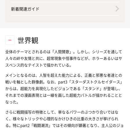
新着関連ガイド
世界観
全体のテーマとされるのは「人間賛歌」。しかし、シリーズを通して
人々の絆や友情と共に、超常現象や怪事件などが、ホラーあるいはサ
スペンス的なテイストで描かれている。
メインとなるのは、人智を超えた能力による、正義と邪悪な者達との
戦いを軸とした群像劇。なお、part3「スターダストクルセイダース」
からは、超能力を具現化したビジョンである「スタンド」が登場し、
それまでの漫画表現とは一線を画した超能力バトルが描かれることと
なった。
さらに戦闘描写の特徴として、単なるパワーのぶつかり合いではな
く、様々なトリックや心理的なかけひきの比重の大きさが挙げられ
る。特にpart2「戦闘潮流」ではその傾向が顕著となり、主人公のジョ