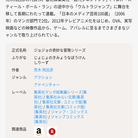
ティール・ボール・ラン』の途中から「ウルトラジャンプ」に舞台を
移して長期にわたって連載。「日本のメディア芸術100選」（2006
年）のマンガ部門で2位。2012年テレビアニメ化をはじめ、OVA、実写
映画などの映像作品から、ゲーム、アパレルに至るまでさまざまなジ
ャンルで取り上げられている。
正式名称
ジョジョの奇妙な冒険シリーズ
ふりがな
じょじょのきみょうなぼうけん
しりーず
作者
荒木 飛呂彦
ジャンル
アクション
アドベンチャー
レーベル
集英社マンガ総集編シリーズ(
集
英社
)
/
集英社みらい文庫(
集英
社
)
/
集英社文庫 : コミック版(
集
英社
)
/
集英社文庫(コミック版)
(
集英社
)
/
ジャンプ・コミックス
(
集英社
)
/
ジャンプコミックス
(
集英社
)
関連商品