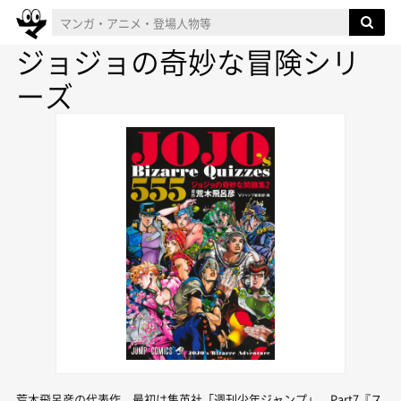
ジョジョの奇妙な冒険シリ
ーズ
荒木飛呂彦の代表作。最初は集英社「週刊少年ジャンプ」、Part7『ス