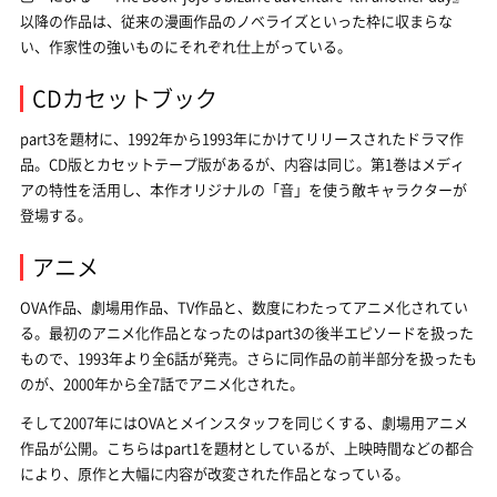
以降の作品は、従来の漫画作品のノベライズといった枠に収まらな
い、作家性の強いものにそれぞれ仕上がっている。
CDカセットブック
part3を題材に、1992年から1993年にかけてリリースされたドラマ作
品。CD版とカセットテープ版があるが、内容は同じ。第1巻はメディ
アの特性を活用し、本作オリジナルの「音」を使う敵キャラクターが
登場する。
アニメ
OVA作品、劇場用作品、TV作品と、数度にわたってアニメ化されてい
る。最初のアニメ化作品となったのはpart3の後半エピソードを扱った
もので、1993年より全6話が発売。さらに同作品の前半部分を扱ったも
のが、2000年から全7話でアニメ化された。
そして2007年にはOVAとメインスタッフを同じくする、劇場用アニメ
作品が公開。こちらはpart1を題材としているが、上映時間などの都合
により、原作と大幅に内容が改変された作品となっている。