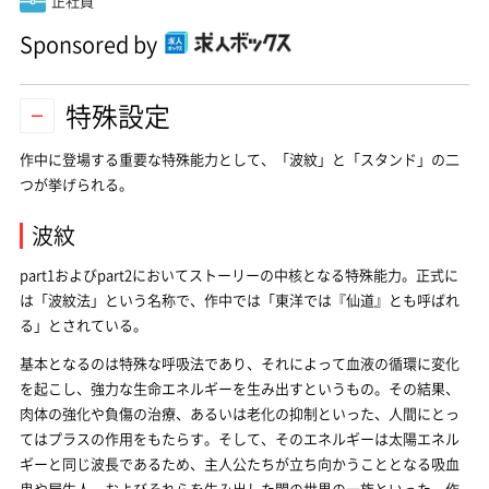
正社員
Sponsored by
特殊設定
作中に登場する重要な特殊能力として、「波紋」と「スタンド」の二
つが挙げられる。
波紋
part1およびpart2においてストーリーの中核となる特殊能力。正式に
は「波紋法」という名称で、作中では「東洋では『仙道』とも呼ばれ
る」とされている。
基本となるのは特殊な呼吸法であり、それによって血液の循環に変化
を起こし、強力な生命エネルギーを生み出すというもの。その結果、
肉体の強化や負傷の治療、あるいは老化の抑制といった、人間にとっ
てはプラスの作用をもたらす。そして、そのエネルギーは太陽エネル
ギーと同じ波長であるため、主人公たちが立ち向かうこととなる吸血
鬼や屍生人、およびそれらを生み出した闇の世界の一族といった、作