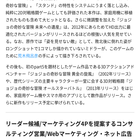
奇妙な冒険』。「スタンド」の特性をシステムにうまく落とし込み、
純粋に2D対戦格闘ゲームとしても評価された本作は、家庭用機に移植
されたものも含めて大ヒットとなる。さらに微調整を加えた『ジョジ
ョの奇妙な冒険 未来への遺産』は、2012年にあらためてHD出力に最
適化されたバージョンがリリースされるほどの根強い人気を見せてい
る。なお、原作では「姿を見せない敵」として、敗北後に倒れた姿が
ロングショットで1コマしか描かれていないミドラーが、このゲームの
ために
荒木飛呂彦
の手によって描き下ろされている。
その後も、初のpart5を題材としたゲーム作品である3Dアクションアド
ベンチャー『ジョジョの奇妙な冒険 黄金の旋風』（2002年リリース）
や、歴代シリーズの主要キャラクターが一堂に会する3D対戦格闘『ジ
ョジョの奇妙な冒険 オールスターバトル』（2013年リリース）をはじ
め、家庭用ゲーム機やスマホ用のアプリとして数作品がリリース。さ
らに新作もリリース予定に挙げられている。
リーダー候補/マーケティング4Pを提案するコンサ
ルティング営業/Webマーケティング・ネット広告