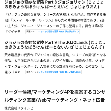
ジョジョの奇妙な冒険 Part 8 ジョジョリオン
(じょじょ
のきみょうなぼうけん ぱーとえいと じょじょりおん)
『ジョジョの奇妙な冒険』シリーズの第8部となる作品。前作である第
7部『スティール・ボール・ラン』から先の時間軸の物語であり、7部
の主人公、ジョニィ・ジョースターの子孫も登場する。舞台は第4部
『ダイヤモ...
関連ページ：
ジョジョの奇妙な冒険 Part 8 ジョジョリオン
ジョジョの奇妙な冒険 Part 9 The JOJOLands
(じょじょ
のきみょうなぼうけん ぱーとないん ざ じょじょらんず)
荒木飛呂彦の代表作『ジョジョの奇妙な冒険』シリーズの第9部となる
作品。太平洋に浮かぶ火山の島、ハワイが舞台。15歳の少年、ジョデ
ィオ・ジョースターは、大富豪になる野望を胸に秘め、この世の「仕
組み（メカ...
関連ページ：
ジョジョの奇妙な冒険 Part 9 The JOJOLands
リーダー候補/マーケティング4Pを提案するコンサ
ルティング営業/Webマーケティング・ネット広告
株式会社スタイルビー