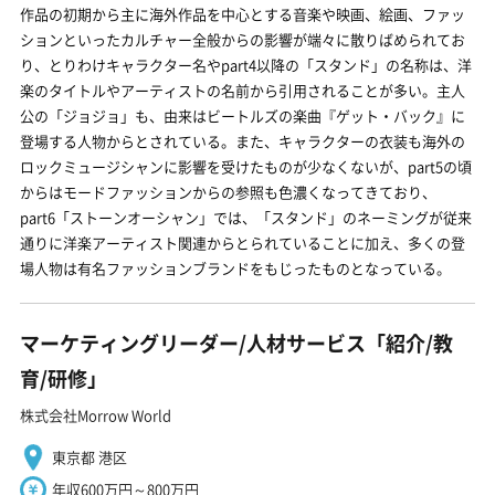
作品の初期から主に海外作品を中心とする音楽や映画、絵画、ファッ
ションといったカルチャー全般からの影響が端々に散りばめられてお
り、とりわけキャラクター名やpart4以降の「スタンド」の名称は、洋
楽のタイトルやアーティストの名前から引用されることが多い。主人
公の「ジョジョ」も、由来はビートルズの楽曲『ゲット・バック』に
登場する人物からとされている。また、キャラクターの衣装も海外の
ロックミュージシャンに影響を受けたものが少なくないが、part5の頃
からはモードファッションからの参照も色濃くなってきており、
part6「ストーンオーシャン」では、「スタンド」のネーミングが従来
通りに洋楽アーティスト関連からとられていることに加え、多くの登
場人物は有名ファッションブランドをもじったものとなっている。
マーケティングリーダー/人材サービス「紹介/教
育/研修」
株式会社Morrow World
東京都 港区
年収600万円～800万円