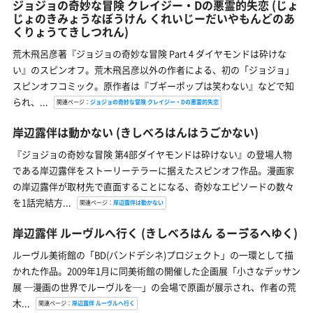
ジョジョの奇妙な冒険 クレイジー・Dの悪霊的失恋
(じょ
じょのきみょうなぼうけん くれいじーだいやもんどのあ
くりょうてきしつれん)
荒木飛呂彦著『ジョジョの奇妙な冒険 Part 4 ダイヤモンドは砕けな
い』のスピンオフ。荒木飛呂彦以外の作者による、初の「ジョジョ」
スピンオフコミック。原作者は『ブギーポップは笑わない』などで知
られ、...
関連ページ：
ジョジョの奇妙な冒険 クレイジー・Dの悪霊的失恋
岸辺露伴は動かない
(きしべろはんはうごかない)
『ジョジョの奇妙な冒険 第4部ダイヤモンドは砕けない』の登場人物
である岸辺露伴をストーリーテラーに据えたスピンオフ作品。漫画家
の岸辺露伴が取材先で直面することになる、奇妙なエピソードの数々
を1話完結方...
関連ページ：
岸辺露伴は動かない
岸辺露伴 ルーヴルへ行く
(きしべろはん るーゔるへゆく)
ルーヴル美術館の「BD(バンドデシネ)プロジェクト」の一環として描
かれた作品。2009年1月に同美術館の開催した企画展「小さなデッサン
展 ─漫画の世界でルーヴルを─」の会場で原画が展示され、作者の荒
木...
関連ページ：
岸辺露伴 ルーヴルへ行く