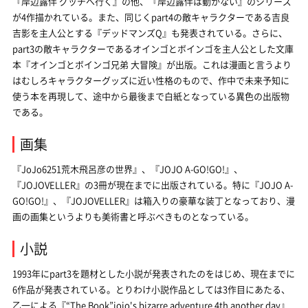
『岸辺露伴 グッチへ行く』の他、『岸辺露伴は動かない』のシリーズ
が4作描かれている。また、同じくpart4の敵キャラクターである吉良
吉影を主人公とする『デッドマンズQ』も発表されている。さらに、
part3の敵キャラクターであるオインゴとボインゴを主人公とした文庫
本『オインゴとボインゴ兄弟 大冒険』が出版。これは漫画と言うより
はむしろキャラクターグッズに近い性格のもので、作中で未来予知に
使う本を再現して、途中から最後まで白紙となっている異色の出版物
である。
画集
『JoJo6251荒木飛呂彦の世界』、『JOJO A-GO!GO!』、
『JOJOVELLER』の3冊が現在までに出版されている。特に『JOJO A-
GO!GO!』、『JOJOVELLER』は箱入りの豪華な装丁となっており、漫
画の画集というよりも美術書と呼ぶべきものとなっている。
小説
1993年にpart3を題材とした小説が発表されたのをはじめ、現在までに
6作品が発表されている。とりわけ小説作品としては3作目にあたる、
乙一による『“The Book”jojo's bizarre adventure 4th another day』