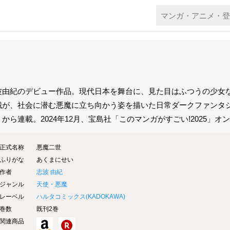
波由紀のデビュー作品。現代日本を舞台に、見た目はふつうの少女
が、社会に潜む悪魔に立ち向かう姿を描いた日常ダークファンタジー。KAD
）から連載。2024年12月、宝島社「このマンガがすごい!2025」オ
正式名称
悪魔二世
ふりがな
あくまにせい
作者
志波 由紀
ジャンル
天使・悪魔
レーベル
ハルタコミックス(
KADOKAWA
)
巻数
既刊2巻
関連商品