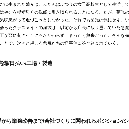
だに生まれた菊光は、ふだんはふつうの女子高校生として生活し
はやむを得ず母方の親戚に引き取られることになる。だが、菊光
気味悪がって近づこうとしなかった。それでも菊光は気にせず、
会ったクラスメイトの河城は、以前から店長に取り憑いていた悪
丁が頭に刺さったにもかかわらず、まったく無傷だった。そんな
ことで、次々と起こる悪魔たちの怪事件に巻き込まれていく。
完備/日払い/工場・製造
から業務改善まで/会社づくりに関われるポジション/