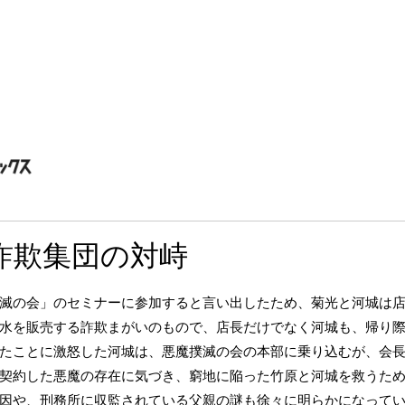
詐欺集団の対峙
滅の会」のセミナーに参加すると言い出したため、菊光と河城は
水を販売する詐欺まがいのもので、店長だけでなく河城も、帰り
たことに激怒した河城は、悪魔撲滅の会の本部に乗り込むが、会
契約した悪魔の存在に気づき、窮地に陥った竹原と河城を救うた
因や、刑務所に収監されている父親の謎も徐々に明らかになって