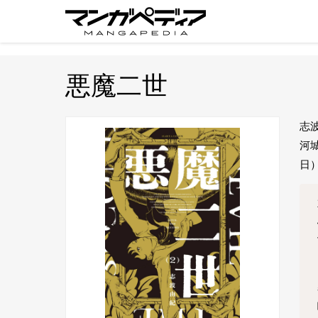
悪魔二世
志
河城
日