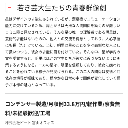
若き芸大生たちの青春群像劇
星はデザインの才能にあふれているが、潔癖症でコミュニケーション
能力に欠けているため、周囲からは円滑な人間関係を築くのが難しい
コミュ障と見なされている。そんな星の唯一の理解者である明里は、
芸術的才能はないものの、他人との交流を得意としており、人心掌握
にも長（た）けている。当初、明里は星のことを少々面倒な友人とし
て扱いつつも、彼女の才能に目を付けていた。そんな中、星が学内の
賞を受賞すると、明里はほかの学生たちが彼女に近づかないように画
策するようになる。一方の星は、明里を信頼しており、彼女に嫌われ
ることを恐れている様子が見受けられる。この二人の関係は友情と共
依存の境界が曖昧であり、穏やかな日常の中で関係が変化していく様
子が本作の魅力となっている。
コンデンサー製造/月収例33.8万円/軽作業/寮費無
料/未経験歓迎/工場
株式会社ビート 富山オフィス