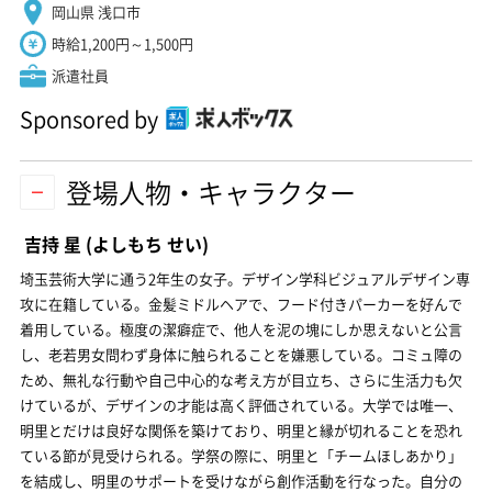
岡山県 浅口市
時給1,200円～1,500円
派遣社員
Sponsored by
登場人物・キャラクター
吉持 星
(よしもち せい)
埼玉芸術大学に通う2年生の女子。デザイン学科ビジュアルデザイン専
攻に在籍している。金髪ミドルヘアで、フード付きパーカーを好んで
着用している。極度の潔癖症で、他人を泥の塊にしか思えないと公言
し、老若男女問わず身体に触られることを嫌悪している。コミュ障の
ため、無礼な行動や自己中心的な考え方が目立ち、さらに生活力も欠
けているが、デザインの才能は高く評価されている。大学では唯一、
明里とだけは良好な関係を築けており、明里と縁が切れることを恐れ
ている節が見受けられる。学祭の際に、明里と「チームほしあかり」
を結成し、明里のサポートを受けながら創作活動を行なった。自分の