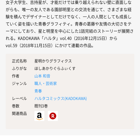
女子大学生、吉持星が、才能だけでは乗り越えられない壁に直面しな
がらも、唯一の友人である園部明里との交流を通じて、さまざまな経
験を積んでデザイナーとしてだけでなく、一人の人間としても成長し
ていく姿を描いた青春グラフィティ。青春の葛藤や友情の大切さをテ
ーマにしており、星と明里を中心にした1話完結のストーリーが展開さ
れる。KADOKAWA「ハルタ」vol.40（2016年12月15日）から
vol.59（2018年11月15日）にかけて連載の作品。
正式名称
星明かりグラフィクス
ふりがな
ほしあかりぐらふぃくす
作者
山本 和音
ジャンル
職人・芸術家
青春
レーベル
ハルタコミックス(
KADOKAWA
)
巻数
既刊3巻
関連商品