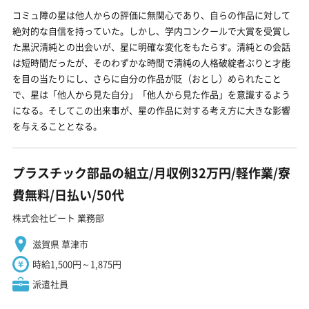
コミュ障の星は他人からの評価に無関心であり、自らの作品に対して
絶対的な自信を持っていた。しかし、学内コンクールで大賞を受賞し
た黒沢清純との出会いが、星に明確な変化をもたらす。清純との会話
は短時間だったが、そのわずかな時間で清純の人格破綻者ぶりと才能
を目の当たりにし、さらに自分の作品が貶（おとし）められたこと
で、星は「他人から見た自分」「他人から見た作品」を意識するよう
になる。そしてこの出来事が、星の作品に対する考え方に大きな影響
を与えることとなる。
プラスチック部品の組立/月収例32万円/軽作業/寮
費無料/日払い/50代
株式会社ビート 業務部
滋賀県 草津市
時給1,500円～1,875円
派遣社員