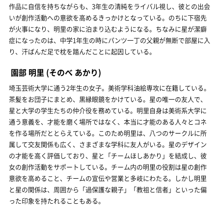
作品に自信を持ちながらも、3年生の清純をライバル視し、彼との出会
いが創作活動への意欲を高めるきっかけとなっている。のちに下宿先
が火事になり、明里の家に泊まり込むようになる。ちなみに星が潔癖
症になったのは、中学1年生の時にパンツ一丁の父親が無断で部屋に入
り、汗ばんだ足で枕を踏んだことに起因している。
園部 明里
(そのべ あかり)
埼玉芸術大学に通う2年生の女子。美術学科油絵専攻に在籍している。
茶髪をお団子にまとめ、黒縁眼鏡をかけている。星の唯一の友人で、
星と大学の学生たちの仲介役を務めている。明里自身は美術系大学に
通う意義を、才能を磨く場所ではなく、本当に才能のある人々とコネ
を作る場所だととらえている。このため明里は、八つのサークルに所
属して交友関係も広く、さまざまな学科に友人がいる。星のデザイン
の才能を高く評価しており、星と「チームほしあかり」を結成し、彼
女の創作活動をサポートしている。チーム内の明里の役割は星の創作
意欲を高めること、チームの宣伝や営業と多岐にわたる。しかし明里
と星の関係は、周囲から「過保護な親子」「教祖と信者」といった偏
った印象を持たれることもある。