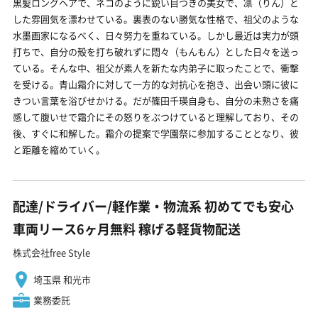
黒髪ロングヘアで、ネコのように鋭い目つきの美女で、凛（りん）と
した雰囲気を漂わせている。裏表のない勝気な性格で、祖父のような
水墨画家になるべく、日々努力を重ねている。しかし最近は実力が頭
打ちで、自分の殻を打ち破れずに悶々（もんもん）とした日々を送っ
ている。そんな中、祖父が素人を新たな内弟子に取ったことで、衝撃
を受ける。青山霜介に対して一方的な対抗心を抱き、出会い頭に彼に
きつい言葉を浴びせかける。だが篠田千瑛自身も、自分の未熟さを痛
感して腹いせで霜介にその怒りをぶつけていると理解しており、その
後、すぐに和解した。霜介の提案で学園祭に参加することとなり、彼
と距離を縮めていく。
配達/ドライバー/軽作業・物流系 初めてでも安心
車両リース6ヶ月無料 稼げる軽貨物配送
株式会社free Style
埼玉県 和光市
業務委託