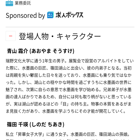
業務委託
Sponsored by
登場人物・キャラクター
青山 霜介
(あおやま そうすけ)
瑞野文化大学に通う1年生の男子。展覧会で設営のアルバイトをしてい
た際に、水墨画の巨匠、篠田湖山と出会い、彼の内弟子となる。当初
は両親を失い鬱屈した日々を送っており、水墨画にも乗り気ではなか
った。しかし、湖山との穏やかな時間を過ごすうちに水墨画の世界に
魅了され、次第に自らの意思で水墨画を学び始める。兄弟弟子が水墨
画の達人ばかりであるため、自分には何も取り柄がないと思っている
が、実は湖山が認めるほどの「目」の持ち主。物事の本質をあるがま
ま見抜く力があり、水墨画を学ぶうちにその才能が開花していく。
篠田 千瑛
(しのだ ちあき)
私立「昇華女子大学」に通う女子。水墨画の巨匠、篠田湖山の孫娘。