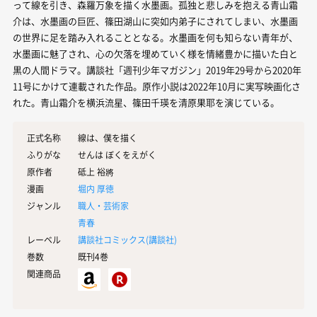
って線を引き、森羅万象を描く水墨画。孤独と悲しみを抱える青山霜
介は、水墨画の巨匠、篠田湖山に突如内弟子にされてしまい、水墨画
の世界に足を踏み入れることとなる。水墨画を何も知らない青年が、
水墨画に魅了され、心の欠落を埋めていく様を情緒豊かに描いた白と
黒の人間ドラマ。講談社「週刊少年マガジン」2019年29号から2020年
11号にかけて連載された作品。原作小説は2022年10月に実写映画化さ
れた。青山霜介を横浜流星、篠田千瑛を清原果耶を演じている。
正式名称
線は、僕を描く
ふりがな
せんは ぼくをえがく
原作者
砥上 裕將
漫画
堀内 厚徳
ジャンル
職人・芸術家
青春
レーベル
講談社コミックス(
講談社
)
巻数
既刊4巻
関連商品