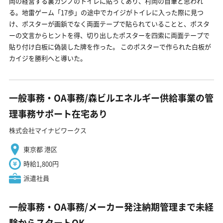
岡の経営する裏カジノのトイレに貼ってあり、村岡の自筆と思われ
る。地雷ゲーム「17歩」の途中でカイジがトイレに入った際に見つ
け、ポスターが画鋲でなく両面テープで貼られていることと、ポスタ
ーの文言からヒントを得、切り出したポスターを四索に両面テープで
貼り付け白板に偽装した牌を作った。 このポスターで作られた白板が
カイジを勝利へと導いた。
一般事務・OA事務/森ビルエネルギー供給事業の管
理事務サポート在宅あり
株式会社マイナビワークス
東京都 港区
時給1,800円
派遣社員
一般事務・OA事務/メーカー発注納期管理まで未経
験からスタートOK