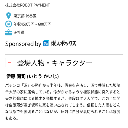
株式会社ROBOT PAYMENT
東京都 渋谷区
年収450万円～600万円
正社員
Sponsored by
登場人物・キャラクター
伊藤 開司
(いとう かいじ)
パチンコ「沼」の勝利から半年後、借金を完済し、沼で共闘した坂崎
幸太郎の家に居候している。命がかかるような極限状態に突入すると
天才的発想による博才を発揮するが、普段はダメ人間で、この半年間
は自堕落が過ぎ坂崎に家を追い出されてしまう。信頼した人間をどん
な状態でも裏切ることはないが、反対に自分が裏切られることは幾度
もある。