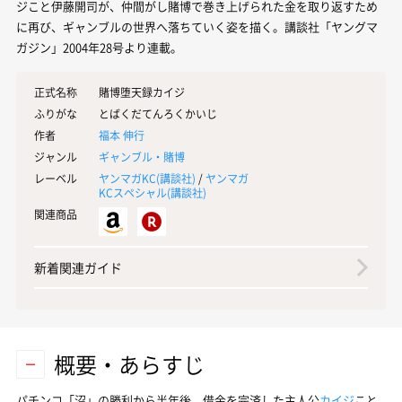
ジこと伊藤開司が、仲間がし賭博で巻き上げられた金を取り返すため
に再び、ギャンブルの世界へ落ちていく姿を描く。講談社「ヤングマ
ガジン」2004年28号より連載。
正式名称
賭博堕天録カイジ
ふりがな
とばくだてんろくかいじ
作者
福本 伸行
ジャンル
ギャンブル・賭博
レーベル
ヤンマガKC(
講談社
)
/
ヤンマガ
KCスペシャル(
講談社
)
関連商品
新着関連ガイド
概要・あらすじ
パチンコ「沼」の勝利から半年後、借金を完済した主人公
カイジ
こと