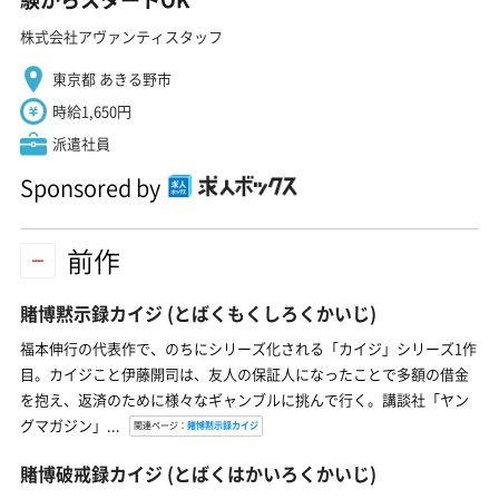
株式会社アヴァンティスタッフ
東京都 あきる野市
時給1,650円
派遣社員
Sponsored by
前作
賭博黙示録カイジ
(とばくもくしろくかいじ)
福本伸行の代表作で、のちにシリーズ化される「カイジ」シリーズ1作
目。カイジこと伊藤開司は、友人の保証人になったことで多額の借金
を抱え、返済のために様々なギャンブルに挑んで行く。講談社「ヤン
グマガジン」...
関連ページ：
賭博黙示録カイジ
賭博破戒録カイジ
(とばくはかいろくかいじ)