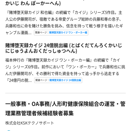
かいじ わん ぽーかーへん)
『賭博堕天録カイジ 和也編』の続編で「カイジ」シリーズ5作目。主
人公の伊藤開司が、宿敵である帝愛グループ総帥の兵藤和尊の息子、
兵藤和也に命を賭けた勝負を挑み、信念を持って戦う様子を描いたギ
ャンブル漫画...
関連ページ：
賭博堕天録カイジ ワン・ポーカー編
賭博堕天録カイジ 24億脱出編
(とばくだてんろくかいじ
にじゅうよんおくだっしゅつへん)
福本伸行の『賭博堕天録カイジ ワン・ポーカー編』の続編で「カイ
ジ」シリーズ6作目。前作において「ワン・ポーカー」で兵藤和也に挑
んだ伊藤開司が、その勝利で得た資金を持って追っ手から逃走する
「24億円の脱...
関連ページ：
賭博堕天録カイジ 24億脱出編
一般事務・OA事務/人形町健康保険組合の運営・管
理業務管理者候補経験者募集
株式会社KSKテクノサポート