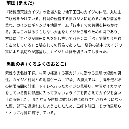
前田
(まえだ)
『賭博堕天録カイジ』の登場人物で地下王国のカイジの仲間。丸坊主
で眼鏡をかけている。村岡の経営する裏カジノに勤めるが再び借金を
重ね、カイジにギャンブル地雷ゲーム「17歩」での共闘を持ちかけ
る。実はこれはありもしない大金をカイジから奪うための罠であり、
村岡に「カイジが前田たちを出し抜いてパチンコ「沼」で得た金を独
り占めしている」と騙されての行為であった。 勝負の途中でカイジの
策により裏切りが露呈し、カイジとは縁を切られてしまった。
黒服の男
(くろふくのおとこ)
素性や氏名は不詳。村岡の経営する裏カジノに勤める黒服の短髪の男
性。カイジと村岡との地雷ゲーム「17歩」の勝負では、手牌を選ぶ際
の制限時間の計測、トイレへ行ったカイジの見張り、村岡がイカサマ
をしている間に部屋に入って来ないようドアを押さえてカイジを食い
止める等した。 また村岡が勝負に敗れ和也に連れて行かれそうになっ
た際、部下を道連れにしようとしたため、三好や前田、その他黒服ら
とともに村岡に暴行している。