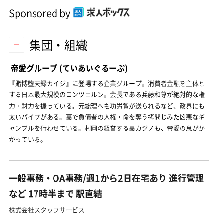
Sponsored by
集団・組織
帝愛グループ
(ていあいぐるーぷ)
『賭博堕天録カイジ』に登場する企業グループ。消費者金融を主体と
する日本最大規模のコンツェルン。会長である兵藤和尊が絶対的な権
力・財力を握っている。元総理へも功労賞が送られるなど、政界にも
太いパイプがある。裏で負債者の人権・命を奪う拷問じみた凶悪なギ
ャンブルを行わせている。村岡の経営する裏カジノも、帝愛の息がか
かっている。
一般事務・OA事務/週1から2日在宅あり 進行管理
など 17時半まで 駅直結
株式会社スタッフサービス