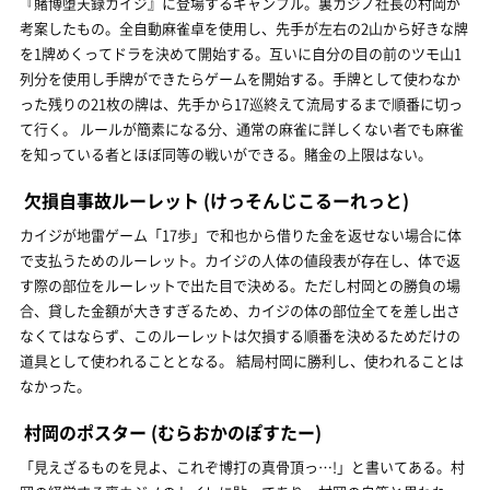
『賭博堕天録カイジ』に登場するギャンブル。裏カジノ社長の村岡が
考案したもの。全自動麻雀卓を使用し、先手が左右の2山から好きな牌
を1牌めくってドラを決めて開始する。互いに自分の目の前のツモ山1
列分を使用し手牌ができたらゲームを開始する。手牌として使わなか
った残りの21枚の牌は、先手から17巡終えて流局するまで順番に切っ
て行く。 ルールが簡素になる分、通常の麻雀に詳しくない者でも麻雀
を知っている者とほぼ同等の戦いができる。賭金の上限はない。
欠損自事故ルーレット
(けっそんじこるーれっと)
カイジが地雷ゲーム「17歩」で和也から借りた金を返せない場合に体
で支払うためのルーレット。カイジの人体の値段表が存在し、体で返
す際の部位をルーレットで出た目で決める。ただし村岡との勝負の場
合、貸した金額が大きすぎるため、カイジの体の部位全てを差し出さ
なくてはならず、このルーレットは欠損する順番を決めるためだけの
道具として使われることとなる。 結局村岡に勝利し、使われることは
なかった。
村岡のポスター
(むらおかのぽすたー)
「見えざるものを見よ、これぞ博打の真骨頂っ…!」と書いてある。村