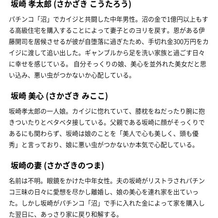
坂崎 孝太郎
(さかざき こうたろう)
パチンコ「沼」でカイジと共闘した中年男性。沼の金で1億円以上もす
る高級住宅を購入することによって妻子とのヨリを戻す。恩がある伊
藤開司を居候させるが彼が自堕落に過ぎたため、手切れ金300万円をカ
イジに渡して追い出した。ギャンブルから足を洗い家族と過ごす日々
に幸せを感じている。 自分そっくりの娘、美心を並外れた美女だと思
い込み、悪い虫がつかないか心配している。
坂崎 美心
(さかざき みここ)
坂崎孝太郎の一人娘。カイジに惚れていて、膝枕をねだったり腕に抱
きついたりとベタベタ接している。父親である坂崎に顔がそっくりで
あるにも関わらず、坂崎は娘のことを「美人で心も美しく、頭も優
秀」と言っており、娘に悪い虫がつかないか本気で心配している。
坂崎の妻
(さかざきのつま)
名前は不明。眼鏡をかけた中年女性。夫の坂崎がリストラされパチン
コ三昧の日々に愛想を尽かし離婚し、娘の美心を連れ家を出ていっ
た。しかし坂崎がパチンコ「沼」で手に入れた金によって家を購入し
た翌日に、あっさり家に戻り和解する。