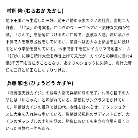
村岡 隆
(むらおか たかし)
地下王国から生還した三好、前田が勤める裏カジノの社長。変則二人
麻雀、「17歩」の考案者。ロングのウェーブヘアに不気味な笑顔が特
徴。「ざんす」を語尾につけるのが口癖で、強欲な人物。若い頃から
平気で人を欺き脱税をしているが、帝愛へは膨大な上納金を払い続け
るという辛酸を嘗めている。 今まで部下を使いイカサマで地雷ゲーム
「17歩」に勝ち続け大金を巻き上げて来たが、カイジとの勝負に負け4
億8千万円を支払うこととなり、あまりのショックに失禁し、負けた責
任を三好と前田らになすりつけた。
兵藤 和也
(ひょうどう かずや)
『賭博堕天録カイジ』の登場人物で兵藤和尊の息子。村岡ら目下の人
間には「坊ちゃん」と呼ばれている。茶髪にサングラスをかけてい
て、年齢はカイジの推測では10代。女性をはべらせ、アタッシュケー
スに大金を入れ持ち歩いている。性格は父親似のサディストだが、カ
イジのギャンブルの才能を認め、勝負においても中立な立場を貫くと
いった冷静な一面もある。