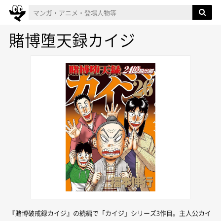
賭博堕天録カイジ
『賭博破戒録カイジ』の続編で「カイジ」シリーズ3作目。主人公カイ