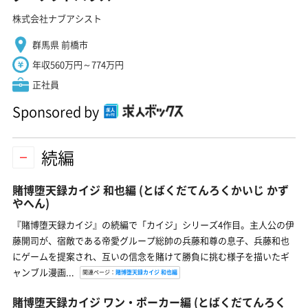
株式会社ナブアシスト
群馬県 前橋市
年収560万円～774万円
正社員
Sponsored by
続編
賭博堕天録カイジ 和也編
(とばくだてんろくかいじ かず
やへん)
『賭博堕天録カイジ』の続編で「カイジ」シリーズ4作目。主人公の伊
藤開司が、宿敵である帝愛グループ総帥の兵藤和尊の息子、兵藤和也
にゲームを提案され、互いの信念を賭けて勝負に挑む様子を描いたギ
ャンブル漫画...
関連ページ：
賭博堕天録カイジ 和也編
賭博堕天録カイジ ワン・ポーカー編
(とばくだてんろく