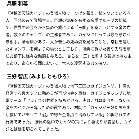
兵藤 和尊
『賭博堕天録カイジ』の登場人物で、ひげを蓄え、杖をついている老
人。回想のみで登場する。巨額の資産を有する帝愛グループの総裁
で、世界中の金をかき集め帝愛による「王国」を築こうとする金の亡
者。数々のギャンブルの主催者であり、カイジにとっては最も忌むべ
き相手。嗜虐癖があり、人が苦しみ死ぬ姿を見ることと、常軌を逸し
たギャンブルを何よりの愉悦としており、博奕に負けた者や失態を演
じた部下に様々な懲罰を与える。 自らを「王」と称する強運の持ち主
であり、あらゆる面において、常人を凌駕する力を持つ。
三好 智広
(みよし ともひろ)
『賭博堕天録カイジ』の登場人物で地下王国のカイジの仲間。村岡の
経営する裏カジノに勤めるが再び借金を重ね、カイジにギャンブル地
雷ゲーム「17歩」での共闘を持ちかける。実はこれはありもしない大
金をカイジから奪うための罠であり、村岡に「カイジが三好たちを出
し抜いてパチンコ「沼」で得た金を独り占めしている」と騙されての
行為であった。 勝負の途中でカイジの策により裏切りが露呈し、カイ
ジとは縁を切られてしまった。