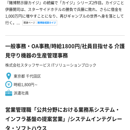
『賭博黙示録カイジ』の続編で「カイジ」シリーズ2作目。カイジこと
伊藤開司は、スターサイドホテルの勝負で兵藤に敗れ、さらに借金を
1,000万円に増やすことになり、再びギャンブルの世界へ身を落として
行く。...
関連ページ：
賭博破戒録カイジ
一般事務・OA事務/時給1800円/社員目指せる 介護
見守り機器の生産管理事務
株式会社スタッフサービス ITソリューションブロック
東京都 千代田区
時給1,800円～
派遣社員
営業管理職「公共分野における業務系システム・
インフラ基盤の提案営業」/システムインテグレー
タ・ソフトハウス