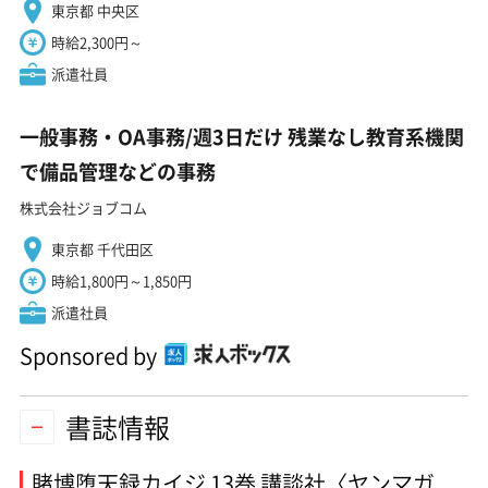
東京都 中央区
時給2,300円～
派遣社員
一般事務・OA事務/週3日だけ 残業なし教育系機関
で備品管理などの事務
株式会社ジョブコム
東京都 千代田区
時給1,800円～1,850円
派遣社員
Sponsored by
書誌情報
賭博堕天録カイジ 13巻 講談社〈ヤンマガ