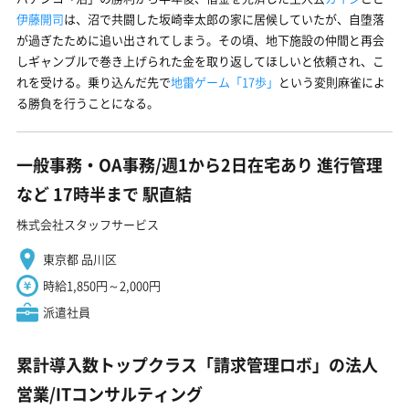
伊藤開司
は、沼で共闘した坂崎幸太郎の家に居候していたが、自堕落
が過ぎたために追い出されてしまう。その頃、地下施設の仲間と再会
しギャンブルで巻き上げられた金を取り返してほしいと依頼され、こ
れを受ける。乗り込んだ先で
地雷ゲーム「17歩」
という変則麻雀によ
る勝負を行うことになる。
一般事務・OA事務/週1から2日在宅あり 進行管理
など 17時半まで 駅直結
株式会社スタッフサービス
東京都 品川区
時給1,850円～2,000円
派遣社員
累計導入数トップクラス「請求管理ロボ」の法人
営業/ITコンサルティング