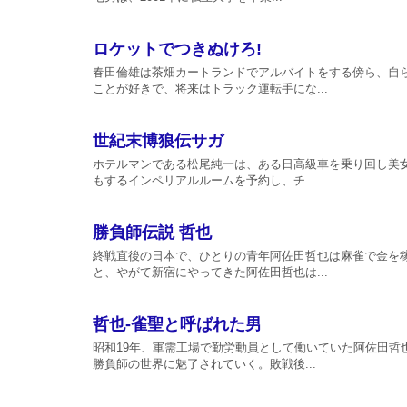
ロケットでつきぬけろ!
春田倫雄は茶畑カートランドでアルバイトをする傍ら、自
ことが好きで、将来はトラック運転手にな...
世紀末博狼伝サガ
ホテルマンである松尾純一は、ある日高級車を乗り回し美女
もするインペリアルルームを予約し、チ...
勝負師伝説 哲也
終戦直後の日本で、ひとりの青年阿佐田哲也は麻雀で金を
と、やがて新宿にやってきた阿佐田哲也は...
哲也-雀聖と呼ばれた男
昭和19年、軍需工場で勤労動員として働いていた阿佐田哲
勝負師の世界に魅了されていく。敗戦後...