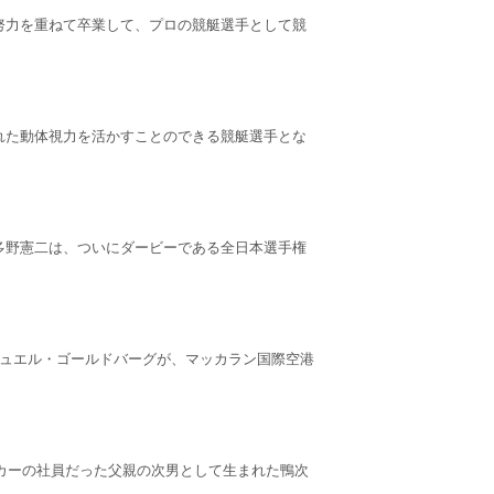
努力を重ねて卒業して、プロの競艇選手として競
れた動体視力を活かすことのできる競艇選手とな
多野憲二は、ついにダービーである全日本選手権
ミュエル・ゴールドバーグが、マッカラン国際空港
ーカーの社員だった父親の次男として生まれた鴨次