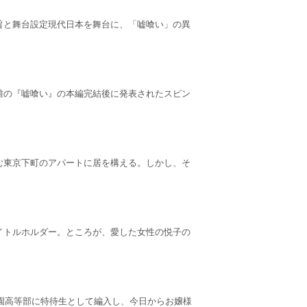
旨と舞台設定現代日本を舞台に、「嘘喰い」の異
雄の『嘘喰い』の本編完結後に発表されたスピン
む東京下町のアパートに居を構える。しかし、そ
イトルホルダー。ところが、愛した女性の悦子の
学園高等部に特待生として編入し、今日からお嬢様