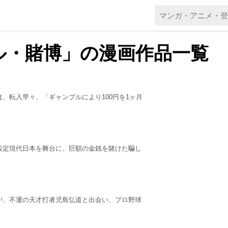
ル・賭博」の漫画作品一覧
、転入早々、「ギャンブルにより100円を1ヶ月
設定現代日本を舞台に、巨額の金銭を賭けた騙し
が、不運の天才打者児島弘道と出会い、プロ野球