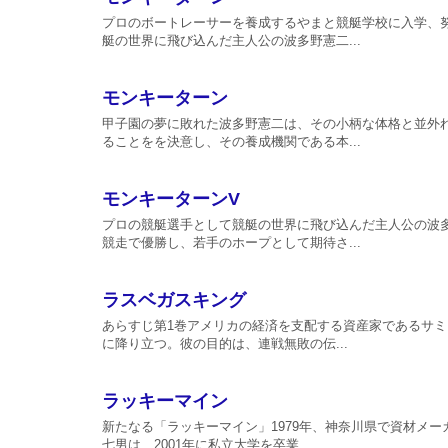
プロのボートレーサーを養成するやまと競艇学校に入学、
艇の世界に飛び込んだ主人公の波多野憲二...
モンキーターン
甲子園の夢に敗れた波多野憲二は、その小柄な体格と並外
ることをを決意し、その養成機関である本...
モンキーターンV
プロの競艇選手として競艇の世界に飛び込んだ主人公の波
競走で優勝し、若手のホープとして期待さ...
ラスベガスキング
あらすじ第1巻アメリカの経済を支配する資産家であるサ
に降り立つ。彼の目的は、連戦無敗の伝...
ラッキーマイン
新たなる「ラッキーマイン」1979年、神奈川県で資材メ
七男は、2001年に私立大学を卒業...