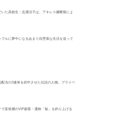
でいた高校生・志濃涼子は、アキレス腱断裂によ
ンブルに夢中になるあまり自堕落な生活を送って
高配当の3連単を的中させた伝説の人物。プライベ
で富裕層のVIP顧客・通称「鯨」を釣り上げる