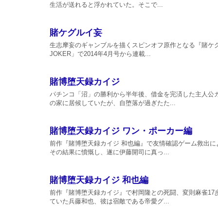
生活が送れると浮かれていた。そこで...
賭ケグルイ妄
生志摩妄のギャンブルを描くスピンオフ原作となる『賭ケ
JOKER」で2014年4月号から連載...
賭博堕天録カイジ
パチンコ「沼」の勝利から半年後、借金を完済した主人公
の家に居候していたが、自堕落が過ぎたた...
賭博堕天録カイジ ワン・ポーカー編
前作『賭博堕天録カイジ 和也編』で友情確認ゲーム救出
その結果に憤慨し、遂に伊藤開司に真っ...
賭博堕天録カイジ 和也編
前作『賭博堕天録カイジ』で村岡隆との死闘、変則麻雀17
ていた兵藤和也、彼は宿敵である帝愛グ...