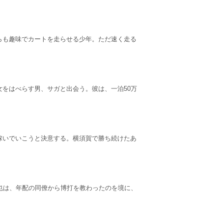
らも趣味でカートを走らせる少年。ただ速く走る
をはべらす男、サガと出会う。彼は、一泊50万
稼いでいこうと決意する。横須賀で勝ち続けたあ
也は、年配の同僚から博打を教わったのを境に、