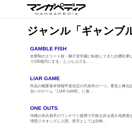
ジャンル「ギャンブ
GAMBLE FISH
全寮制のエリート校・獅子堂学園に転校してきた白鷺杜夢は
で100億円にする」とぶち上げる。...
LIAR GAME
作品の概要基本情報甲斐谷忍の代表作の一つ。要旨と舞台
合いのゲーム「LIAR GAME」に巻...
ONE OUTS
沖縄の米兵相手のワンナウト賭博で不敗を誇る渡久地東亜
球団リカオンズに入団。投手としては自称...