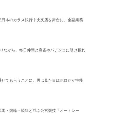
代日本のカラス銀行中央支店を舞台に、金融業務
ありながら、毎日仲間と麻雀やパチンコに明け暮れ
乗せてもらうことに。男は見た目はボロだが性能
競馬・競輪・競艇と並ぶ公営競技「オートレー