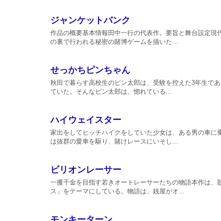
ジャンケットバンク
作品の概要基本情報田中一行の代表作。要旨と舞台設定現
の裏で行われる秘密の賭博ゲームを描いた...
せっかちピンちゃん
秋田で暮らす高校生のピン太郎は、受験を控えた3年生で
ていた。そんなピン太郎は、惚れている...
ハイウェイスター
家出をしてヒッチハイクをしていた少女は、ある男の車に
は抜群の愛車を駆り、賭けレースにいそし...
ビリオンレーサー
一攫千金を目指す若きオートレーサーたちの物語本作は、
ス」をテーマにしている。物語は、銭屋がオ...
モンキーターン