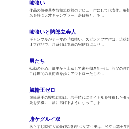
嘘喰い
作品の概要基本情報迫稔雄のデビュー作にして代表作。要
名を持つ天才ギャンブラー、斑目貘と、あ...
嘘喰いと賭郎立会人
ギャンブルがテーマの『嘘喰い』スピンオフ本作は、迫稔
オフ作品で、時系列は本編の完結時点より...
男たち
転勤のため、郷里から上京して来た朝倉新一は、叔父の住
こは世間の裏街道を歩くアウトローたちの...
競輪王ゼロ
競輪選手の鞍馬鈴時は、若手時代にタイトルを獲得したタ
死を契機に、酒に逃げるようになってしま...
賭ケグルイ双
あらすじ時短大富豪(第1巻)早乙女芽亜里は、私立百花王