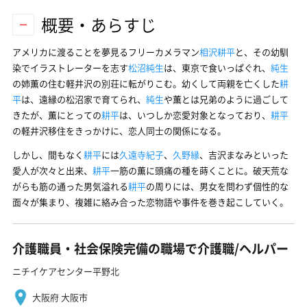
概要・あらすじ
アメリカに渡ることを夢見るフリーカメラマン
相沢耕平
と、その幼馴
染でイラストレーターを志す
松沼純生
は、東京で食いっぱぐれ、
純生
の姉薫の住む軽井沢の別荘に転がりこむ。幼くして両親を亡くした
耕
平
は、遠縁の松沼家で育てられ、
純生
や薫とは兄弟のように過ごして
きたが、薫にとっての
耕平
は、いつしか恋愛対象となっており、
耕平
の軽井沢移住をきっかけに、恋人同士の関係になる。
しかし、間もなく
耕平
には
久遠寺紀子
、
久野縁
、吉沢まなみといった
愛人が次々と出来、
耕平
一筋の薫に頭痛の種を蒔くことに。破天荒な
がらも筋の通った男気溢れる
耕平
の周りには、男女を問わず個性的な
面々が集まり、複雑に絡み合った恋物語や事件を巻き起こしていく。
介護職員・社会保険完備の職場で介護職/ヘルパー
ニチイケアセンター平野北
大阪府 大阪市