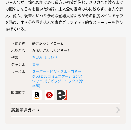
の主人公が、憧れの地であり母方の祖父が住むアメリカへと渡るまで
の賑やかな日々を描いた物語。主人公の視点のみに絞らず、友人や恋
人、愛人、後輩といった多彩な登場人物たちがその都度メインキャラ
を務め、主人公を巻き込んで青春グラフィティ的なストーリーを作り
あげている。
正式名称
軽井沢シンドローム
ふりがな
かるいざわしんどろーむ
作者
たがみ よしひさ
ジャンル
青春
レーベル
スーパー・ビジュアル・コミッ
クス(
ビズコミュニケーションズ
ジャパン
)
/
ビッグコミックス(
小
学館
)
関連商品
新着関連ガイド