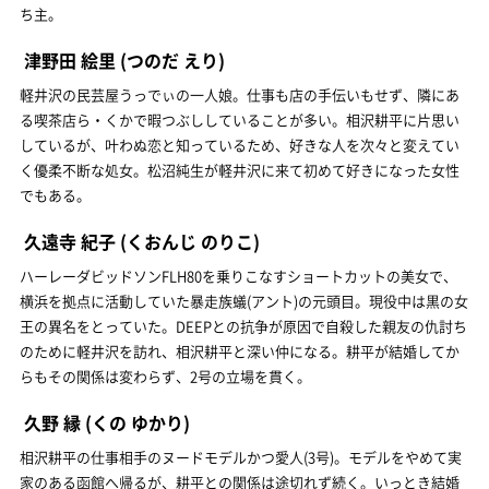
ち主。
津野田 絵里
(つのだ えり)
軽井沢の民芸屋うっでぃの一人娘。仕事も店の手伝いもせず、隣にあ
る喫茶店ら・くかで暇つぶししていることが多い。相沢耕平に片思い
しているが、叶わぬ恋と知っているため、好きな人を次々と変えてい
く優柔不断な処女。松沼純生が軽井沢に来て初めて好きになった女性
でもある。
久遠寺 紀子
(くおんじ のりこ)
ハーレーダビッドソンFLH80を乗りこなすショートカットの美女で、
横浜を拠点に活動していた暴走族蟻(アント)の元頭目。現役中は黒の女
王の異名をとっていた。DEEPとの抗争が原因で自殺した親友の仇討ち
のために軽井沢を訪れ、相沢耕平と深い仲になる。耕平が結婚してか
らもその関係は変わらず、2号の立場を貫く。
久野 縁
(くの ゆかり)
相沢耕平の仕事相手のヌードモデルかつ愛人(3号)。モデルをやめて実
家のある函館へ帰るが、耕平との関係は途切れず続く。いっとき結婚