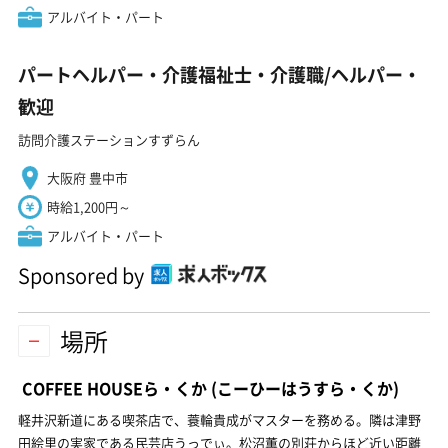
アルバイト・パート
パートヘルパー・介護福祉士・介護職/ヘルパー・
歓迎
訪問介護ステーションすずらん
大阪府 豊中市
時給1,200円～
アルバイト・パート
Sponsored by
場所
COFFEE HOUSEら・くか
(こーひーはうすら・くか)
軽井沢新道にある喫茶店で、蓑輪貴成がマスターを務める。隣は津野
田絵里の実家である民芸店うっでぃ。松沼薫の別荘からほど近い距離