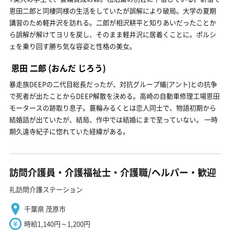
恩田二郎と同棲同様の生活をしていたが誤解により破局。大学の夏期
講習のため軽井沢を訪れる。二郎が相沢耕平と知りあいだったことか
ら誤解が解けてヨリを戻し、そのまま軽井沢に居着くことに。ポルシ
ェを乗り回す勝ち気な容姿と性格の美女。
恩田 二郎
(おんだ じろう)
暴走族DEEPの二代目総長だったが、対抗グループ蟻(アント)との抗争
で死者が出たことからDEEP解散を決める。高崎の自動車修理工場恩田
モータースの跡取り息子。蓑輪みるくとは恋人同士で、物語初期から
結婚話が出ていたが、結局、作中では結婚にまで至っていない。 一時
期久遠寺紀子に惚れていた経緯がある。
訪問介護員・介護福祉士・介護職/ヘルパー・歓迎
礼訪問介護ステーション
千葉県 茂原市
時給1,140円～1,200円