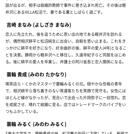
話が出るが、相手は結婚詐欺師で事件に巻き込まれ死亡。その後は軽
井沢にあるVILLA松沼で、妻である薫としばらく過ごす。
吉崎 まなみ
(よしざき まなみ)
恋人に先立たれ、後を追うために思い出の地である軽井沢を訪れる
が、偶然相沢耕平と松沼純生に出会い、自殺を思い止まる。これをき
っかけに耕平を好きになり、紆余曲折の後、耕平の愛人(4号)となるこ
とを決意。静岡から軽井沢へと移住し、久遠寺紀子らと同居をはじめ
る。後に耕平の愛人を卒業し、弁護士の阿川省吾と恋人関係になる。
蓑輪 貴成
(みのわ たかなり)
喫茶店ら・くかのマスターで蓑輪みるくの兄。穏やかな性格の青年
で、相沢耕平ら落ち着きのない常連客たちを笑顔で見守る。女性には
ほとんど縁がなかったが、見合いで出会った片岡弥子に一目惚れ。恋
を成就させ、晴れて結婚に至る。店ではトレードマークのパイプをい
つもふかしている。
蓑輪 みるく
(みのわ みるく)
T美大の学生で、蓑輪貴成の妹。松沼薫の別荘に下宿している。新宿で