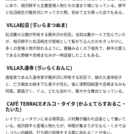
にあり、相沢耕平ら主要登場人物たちの溜まり場になっている。耕平
と松沼純生が軽井沢にやってきた際、初めて立ち寄った店でもある。
VILLA松沼
(ゔぃらまつぬま)
松沼薫の父親が所有する軽井沢の別荘。当初は薫が一人で住んでいた
が、相沢耕平と松沼純生が居候として転がり込んだのをきっかけに、
多くの登場人物が訪れるように。蓑輪みるくの下宿先で、耕平の愛人
である久野縁や吉崎まなみが一時逗留したこともある。
VILLA久遠寺
(ゔぃらくおんじ)
資産家である久遠寺家が軽井沢に所有する別荘で、娘の久遠寺紀子
と、亡き親友の妹木下久美子が住む。後に津野田絵里や吉崎まなみも
同居。愛描ざく、ぐふ、どむも加わり、賑やかな舞台となっている。
CAFÉ TERRACEオルコ・タイタ
(かふぇてらすおるこ・
たいた)
レイクニュータウンにある喫茶店。川村舞が雇われ店長として働いて
いる。相沢耕平ら登場人物たちが、仲間が集まりがちなら・くかでは
しづらい内緒話、打ち明け話等をする際に訪れることが多い。