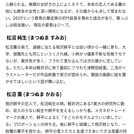
ら頼られる。無類の女好きの上によくモテて、本命の恋人である薫の
他にも数多の女性と深い関係になるが、その誰からも決して恨まれな
い。DEEPという群馬の暴走族の初代総長を務めた過去があり、腕っぷ
しは相当強い。 現在の愛車はジープ。
松沼 純生
(まつぬま すみお)
松沼薫の弟で、遠縁に当たる相沢耕平とは幼い頃から一緒に育ち、大
学、就職先とも同じというくされ縁。小柄かつ優柔不断な性格でモテ
ないが、案外気が多く、フラれて落ち込んでは次の誰かに恋してい
る。ただし本命は軽井沢に来て最初にフラれた津野田絵里。二流のイ
ラストレーターだが作品終盤で実力が認められ、銀座の画廊に絵を置
かせてほしいという話が舞い込む。
松沼 薫
(まつぬま かおる)
相沢耕平の恋人で、松沼純生の姉。軽井沢にあるT美大の研究所に勤
め、収入の少ない純生や耕平を支えるしっかり者。メガネがトレード
マークの美人で、耕平によると「そこらのモデルよりいい体してい
る」プロポーションの持ち主。後に耕平と結婚して相沢姓となり、一
粒種の薫平を授かる。 耕平の愛人たちと友達づきあいできる度量の持