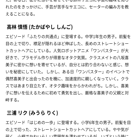
れたのをきっかけに、手芸が苦手なサエコに、セーターの編み方を教
えることになる。
高林 慎悟
(たかばやし しんご)
エピソード「ふたりの共通点」に登場する。中学1年生の男子。前髪を
目の上で切り、襟足が隠れるほど伸ばした、長めのストレートショー
トカットヘアにしている。人気ロボットアニメ「ワンバスター」が大
好きで、プラモデル作りが得意なオタク気質。クラスメイトの八坂喜
美子に密かに想いを寄せているが、自分とは釣り合わないと感じ、想
いを秘密にしていた。 しかし、ある日「ワンバスター」のイベントで
偶然喜美子と出会ったのを機に、加速度的に親しくなっていく。クラ
スではあまり目立たず、オタク趣味をからかわれがち。しかし、喜美
子に想いを伝えるために初めて勇気を出し、厳格な喜美子の父親と対
峙する。
三浦 リク
(みうら りく)
エピソード「はじめの一歩」に登場する。小学6年生の男子。前髪を目
の上で切った、ストレートショートカットヘアにしている。やや気が
弱く、小柄でかわいらしい雰囲気を漂わせているが、いざという時に