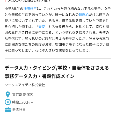
小学5年生の
神田修平
は、これといった取り柄のない平凡な男子。女子
とも無縁の生活を送っていたが、唯一幼なじみの
鵜飼心
だけは修平の
良さに気づいてくれていた。ある日、道で体調を崩していた中年男性
を介抱した修平は、「
天使
」と名乗る彼から、お礼として、飲むと周
囲の異性が皆自分に夢中になる、という惚れ薬を飲まされる。天使の
話を信じず、酔っ払いの冗談だと考える修平だったが、翌日から本当
に周囲の女性たちの態度が激変。突如モテモテになった修平はつい調
子に乗ってしまい、心にぞんざいな態度をとってしまう。
データ入力・タイピング/学校・自治体をささえる
事務データ入力・書類作成メイン
ワークスアイディ株式会社
東京都 新宿区
時給1,700円～
派遣社員