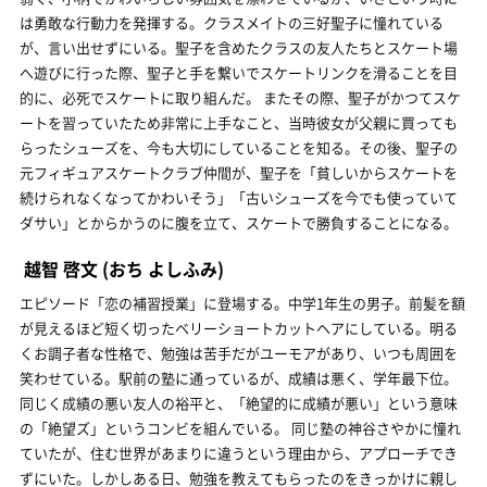
は勇敢な行動力を発揮する。クラスメイトの三好聖子に憧れている
が、言い出せずにいる。聖子を含めたクラスの友人たちとスケート場
へ遊びに行った際、聖子と手を繋いでスケートリンクを滑ることを目
的に、必死でスケートに取り組んだ。 またその際、聖子がかつてスケ
ートを習っていたため非常に上手なこと、当時彼女が父親に買っても
らったシューズを、今も大切にしていることを知る。その後、聖子の
元フィギュアスケートクラブ仲間が、聖子を「貧しいからスケートを
続けられなくなってかわいそう」「古いシューズを今でも使っていて
ダサい」とからかうのに腹を立て、スケートで勝負することになる。
越智 啓文
(おち よしふみ)
エピソード「恋の補習授業」に登場する。中学1年生の男子。前髪を額
が見えるほど短く切ったベリーショートカットヘアにしている。明る
くお調子者な性格で、勉強は苦手だがユーモアがあり、いつも周囲を
笑わせている。駅前の塾に通っているが、成績は悪く、学年最下位。
同じく成績の悪い友人の裕平と、「絶望的に成績が悪い」という意味
の「絶望ズ」というコンビを組んでいる。 同じ塾の神谷さやかに憧れ
ていたが、住む世界があまりに違うという理由から、アプローチでき
ずにいた。しかしある日、勉強を教えてもらったのをきっかけに親し