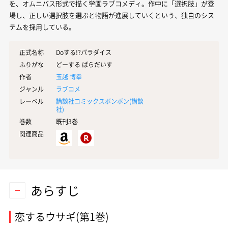
を、オムニバス形式で描く学園ラブコメディ。作中に「選択肢」が登
場し、正しい選択肢を選ぶと物語が進展していくという、独自のシス
テムを採用している。
正式名称
Doする!?パラダイス
ふりがな
どーする ぱらだいす
作者
玉越 博幸
ジャンル
ラブコメ
レーベル
講談社コミックスボンボン(
講談
社
)
巻数
既刊3巻
関連商品
あらすじ
恋するウサギ(第1巻)