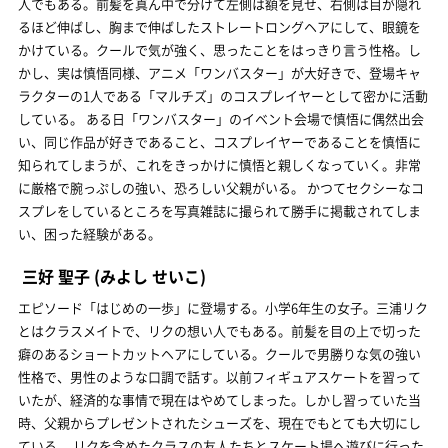
人でもある。前髪を真ん中で分けて左側は額を見せ、右側は目が隠れ
るほど伸ばし、胸まで伸ばしたストレートロングヘアにして、眼鏡を
かけている。クールで気が強く、思ったことをはっきり言う性格。し
かし、実は慎悟同様、アニメ「ワンバスター」が大好きで、登場キャ
ラクターの1人である「マルチズ」のコスプレイヤーとして密かに活動
している。 ある日「ワンバスター」のイベント会場で慎悟に偶然出会
い、同じ作品が好きであること、コスプレイヤーであることを慎悟に
知られてしまうが、これをきっかけに慎悟と親しくなっていく。非常
に厳格で腕っぷしの強い、恐ろしい父親がいる。 かつてセクシーなコ
スプレをしているところを写真雑誌に撮られて勝手に掲載されてしま
い、困った経験がある。
三好 聖子
(みよし せいこ)
エピソード「はじめの一歩」に登場する。小学6年生の女子。三浦リク
とはクラスメイトで、リクの想い人でもある。前髪を目の上で切った
癖のあるショートカットヘアにしている。クールで男勝りな気の強い
性格で、男性のような口調で話す。以前フィギュアスケートを習って
いたが、経済的な事情で現在はやめてしまった。しかし習っていた当
時、父親からプレゼントされたシューズを、現在でもとても大切にし
ている。 リクを含めたクラスの友人たちとスケート場へ遊びに行った