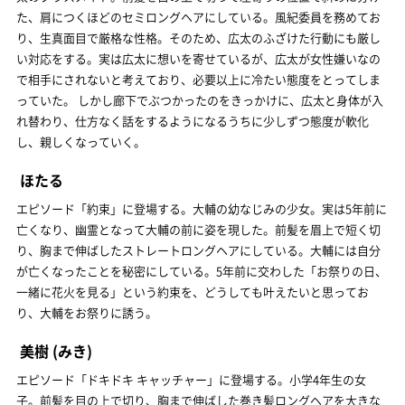
た、肩につくほどのセミロングヘアにしている。風紀委員を務めてお
り、生真面目で厳格な性格。そのため、広太のふざけた行動にも厳し
い対応をする。実は広太に想いを寄せているが、広太が女性嫌いなの
で相手にされないと考えており、必要以上に冷たい態度をとってしま
っていた。 しかし廊下でぶつかったのをきっかけに、広太と身体が入
れ替わり、仕方なく話をするようになるうちに少しずつ態度が軟化
し、親しくなっていく。
ほたる
エピソード「約束」に登場する。大輔の幼なじみの少女。実は5年前に
亡くなり、幽霊となって大輔の前に姿を現した。前髪を眉上で短く切
り、胸まで伸ばしたストレートロングヘアにしている。大輔には自分
が亡くなったことを秘密にしている。5年前に交わした「お祭りの日、
一緒に花火を見る」という約束を、どうしても叶えたいと思ってお
り、大輔をお祭りに誘う。
美樹
(みき)
エピソード「ドキドキ キャッチャー」に登場する。小学4年生の女
子。前髪を目の上で切り、胸まで伸ばした巻き髪ロングヘアを大きな