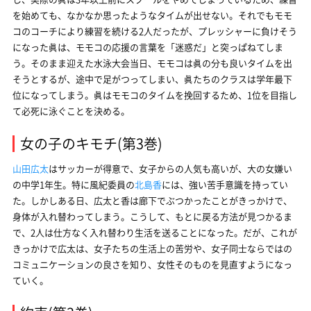
を始めても、なかなか思ったようなタイムが出せない。それでもモモ
コのコーチにより練習を続ける2人だったが、プレッシャーに負けそう
になった眞は、モモコの応援の言葉を「迷惑だ」と突っぱねてしま
う。そのまま迎えた水泳大会当日、モモコは眞の分も良いタイムを出
そうとするが、途中で足がつってしまい、眞たちのクラスは学年最下
位になってしまう。眞はモモコのタイムを挽回するため、1位を目指し
て必死に泳ぐことを決める。
女の子のキモチ(第3巻)
山田広太
はサッカーが得意で、女子からの人気も高いが、大の女嫌い
の中学1年生。特に風紀委員の
北島香
には、強い苦手意識を持ってい
た。しかしある日、広太と香は廊下でぶつかったことがきっかけで、
身体が入れ替わってしまう。こうして、もとに戻る方法が見つかるま
で、2人は仕方なく入れ替わり生活を送ることになった。だが、これが
きっかけで広太は、女子たちの生活上の苦労や、女子同士ならではの
コミュニケーションの良さを知り、女性そのものを見直すようになっ
ていく。