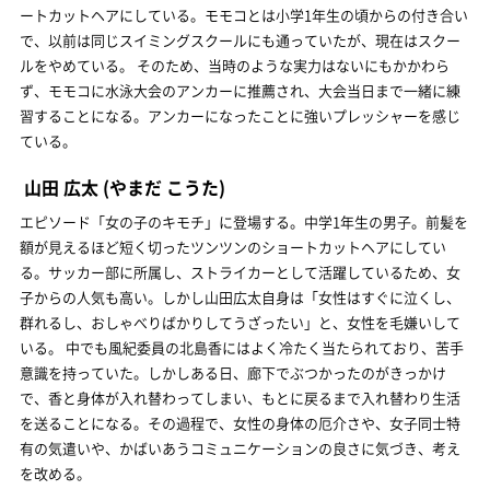
ートカットヘアにしている。モモコとは小学1年生の頃からの付き合い
で、以前は同じスイミングスクールにも通っていたが、現在はスクー
ルをやめている。 そのため、当時のような実力はないにもかかわら
ず、モモコに水泳大会のアンカーに推薦され、大会当日まで一緒に練
習することになる。アンカーになったことに強いプレッシャーを感じ
ている。
山田 広太
(やまだ こうた)
エピソード「女の子のキモチ」に登場する。中学1年生の男子。前髪を
額が見えるほど短く切ったツンツンのショートカットヘアにしてい
る。サッカー部に所属し、ストライカーとして活躍しているため、女
子からの人気も高い。しかし山田広太自身は「女性はすぐに泣くし、
群れるし、おしゃべりばかりしてうざったい」と、女性を毛嫌いして
いる。 中でも風紀委員の北島香にはよく冷たく当たられており、苦手
意識を持っていた。しかしある日、廊下でぶつかったのがきっかけ
で、香と身体が入れ替わってしまい、もとに戻るまで入れ替わり生活
を送ることになる。その過程で、女性の身体の厄介さや、女子同士特
有の気遣いや、かばいあうコミュニケーションの良さに気づき、考え
を改める。