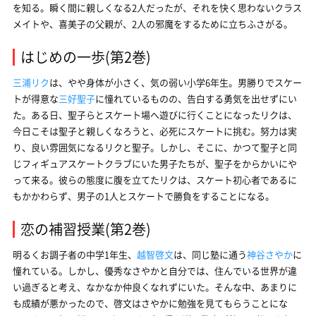
を知る。瞬く間に親しくなる2人だったが、それを快く思わないクラス
メイトや、喜美子の父親が、2人の邪魔をするために立ちふさがる。
はじめの一歩(第2巻)
三浦リク
は、やや身体が小さく、気の弱い小学6年生。男勝りでスケー
トが得意な
三好聖子
に憧れているものの、告白する勇気を出せずにい
た。ある日、聖子らとスケート場へ遊びに行くことになったリクは、
今日こそは聖子と親しくなろうと、必死にスケートに挑む。努力は実
り、良い雰囲気になるリクと聖子。しかし、そこに、かつて聖子と同
じフィギュアスケートクラブにいた男子たちが、聖子をからかいにや
って来る。彼らの態度に腹を立てたリクは、スケート初心者であるに
もかかわらず、男子の1人とスケートで勝負をすることになる。
恋の補習授業(第2巻)
明るくお調子者の中学1年生、
越智啓文
は、同じ塾に通う
神谷さやか
に
憧れている。しかし、優秀なさやかと自分では、住んでいる世界が違
い過ぎると考え、なかなか仲良くなれずにいた。そんな中、あまりに
も成績が悪かったので、啓文はさやかに勉強を見てもらうことにな