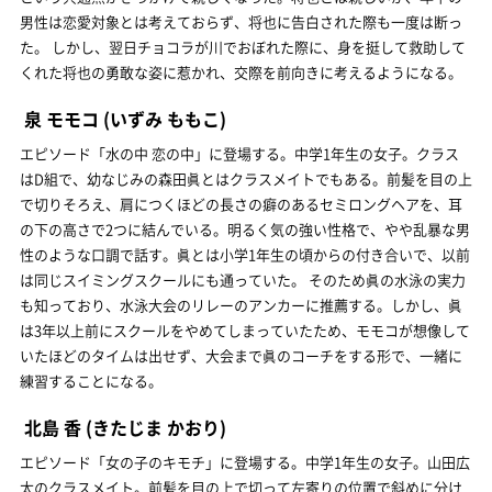
男性は恋愛対象とは考えておらず、将也に告白された際も一度は断っ
た。 しかし、翌日チョコラが川でおぼれた際に、身を挺して救助して
くれた将也の勇敢な姿に惹かれ、交際を前向きに考えるようになる。
泉 モモコ
(いずみ ももこ)
エピソード「水の中 恋の中」に登場する。中学1年生の女子。クラス
はD組で、幼なじみの森田眞とはクラスメイトでもある。前髪を目の上
で切りそろえ、肩につくほどの長さの癖のあるセミロングヘアを、耳
の下の高さで2つに結んでいる。明るく気の強い性格で、やや乱暴な男
性のような口調で話す。眞とは小学1年生の頃からの付き合いで、以前
は同じスイミングスクールにも通っていた。 そのため眞の水泳の実力
も知っており、水泳大会のリレーのアンカーに推薦する。しかし、眞
は3年以上前にスクールをやめてしまっていたため、モモコが想像して
いたほどのタイムは出せず、大会まで眞のコーチをする形で、一緒に
練習することになる。
北島 香
(きたじま かおり)
エピソード「女の子のキモチ」に登場する。中学1年生の女子。山田広
太のクラスメイト。前髪を目の上で切って左寄りの位置で斜めに分け