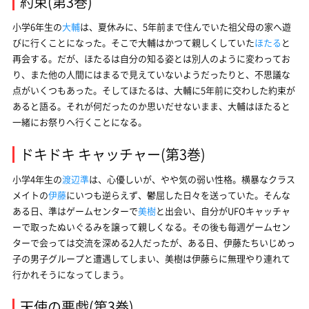
約束(第3巻)
小学6年生の
大輔
は、夏休みに、5年前まで住んでいた祖父母の家へ遊
びに行くことになった。そこで大輔はかつて親しくしていた
ほたる
と
再会する。だが、ほたるは自分の知る姿とは別人のように変わってお
り、また他の人間にはまるで見えていないようだったりと、不思議な
点がいくつもあった。そしてほたるは、大輔に5年前に交わした約束が
あると語る。それが何だったのか思いだせないまま、大輔はほたると
一緒にお祭りへ行くことになる。
ドキドキ キャッチャー(第3巻)
小学4年生の
渡辺準
は、心優しいが、やや気の弱い性格。横暴なクラス
メイトの
伊藤
にいつも逆らえず、鬱屈した日々を送っていた。そんな
ある日、準はゲームセンターで
美樹
と出会い、自分がUFOキャッチャ
ーで取ったぬいぐるみを譲って親しくなる。その後も毎週ゲームセン
ターで会っては交流を深める2人だったが、ある日、伊藤たちいじめっ
子の男子グループと遭遇してしまい、美樹は伊藤らに無理やり連れて
行かれそうになってしまう。
天使の悪戯(第3巻)