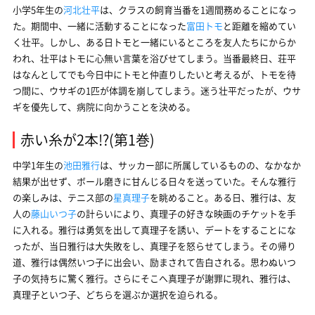
小学5年生の
河北壮平
は、クラスの飼育当番を1週間務めることになっ
た。期間中、一緒に活動することになった
富田トモ
と距離を縮めてい
く壮平。しかし、ある日トモと一緒にいるところを友人たちにからか
われ、壮平はトモに心無い言葉を浴びせてしまう。当番最終日、荘平
はなんとしてでも今日中にトモと仲直りしたいと考えるが、トモを待
つ間に、ウサギの1匹が体調を崩してしまう。迷う壮平だったが、ウサ
ギを優先して、病院に向かうことを決める。
赤い糸が2本!?(第1巻)
中学1年生の
池田雅行
は、サッカー部に所属しているものの、なかなか
結果が出せず、ボール磨きに甘んじる日々を送っていた。そんな雅行
の楽しみは、テニス部の
星真理子
を眺めること。ある日、雅行は、友
人の
藤山いつ子
の計らいにより、真理子の好きな映画のチケットを手
に入れる。雅行は勇気を出して真理子を誘い、デートをすることにな
ったが、当日雅行は大失敗をし、真理子を怒らせてしまう。その帰り
道、雅行は偶然いつ子に出会い、励まされて告白される。思わぬいつ
子の気持ちに驚く雅行。さらにそこへ真理子が謝罪に現れ、雅行は、
真理子といつ子、どちらを選ぶか選択を迫られる。