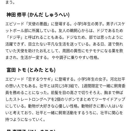
まう。
神田 修平
(かんだ しゅうへい)
エピソード「天使の悪戯」に登場する。小学5年生の男子。男子バスケ
ットボール部に所属している。友人の鵜飼心からは、ドジであるため
「ドジ平」と呼ばれることもある。ドジなため、部では思ったように
活躍できず、目立たない平凡な生活を送っている。ある日、道で倒れ
ていた天使を助けたお礼として、周囲の異性にモテモテになる薬を飲
まされ、生活が一変する。 やや調子に乗りやすい性格。
富田 トモ
(とみた とも)
エピソード「恋するウサギ」に登場する。小学5年生の女子。河北壮平
の想い人でもある。壮平とは同じ5年3組で、1週間限定で一緒に飼育委
員を務めることになった。前髪を目の高さで切りそろえ、胸まで伸ば
したストレートロングヘアを2個のリボンでまとめてツーサイドアップ
にしている。動物が大好きな心優しい性格。動物好きに悪い人はいな
いと考えており、壮平と一緒に飼育活動をするうちに、壮平に関心を
持つようになっていく。