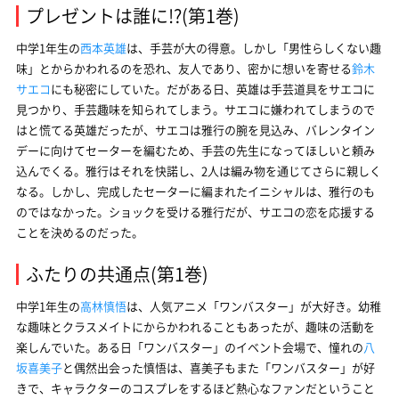
プレゼントは誰に!?(第1巻)
中学1年生の
西本英雄
は、手芸が大の得意。しかし「男性らしくない趣
味」とからかわれるのを恐れ、友人であり、密かに想いを寄せる
鈴木
サエコ
にも秘密にしていた。だがある日、英雄は手芸道具をサエコに
見つかり、手芸趣味を知られてしまう。サエコに嫌われてしまうので
はと慌てる英雄だったが、サエコは雅行の腕を見込み、バレンタイン
デーに向けてセーターを編むため、手芸の先生になってほしいと頼み
込んでくる。雅行はそれを快諾し、2人は編み物を通じてさらに親しく
なる。しかし、完成したセーターに編まれたイニシャルは、雅行のも
のではなかった。ショックを受ける雅行だが、サエコの恋を応援する
ことを決めるのだった。
ふたりの共通点(第1巻)
中学1年生の
高林慎悟
は、人気アニメ「ワンバスター」が大好き。幼稚
な趣味とクラスメイトにからかわれることもあったが、趣味の活動を
楽しんでいた。ある日「ワンバスター」のイベント会場で、憧れの
八
坂喜美子
と偶然出会った慎悟は、喜美子もまた「ワンバスター」が好
きで、キャラクターのコスプレをするほど熱心なファンだということ