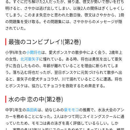
る。すぐに打ち解けた2人だったが、帰り道、啓文が勢いで想いを打ち
明けると、さやかは逃げ出してしまい、以後2人の関係はぎくしゃくし
てしまう。このまま失恋かと思われた数日後、啓文はさやかから、1冊
の問題集を受け取る。その問題集には、さやかからのメッセージが隠
されていた。
最強のコンビプレイ!(第2巻)
小学6年生の
小関将也
は、愛犬ボンスケの散歩中によく会う、2歳年上
の女性、
北河亜矢子
に憧れている。ある時、将也は勇気を出して亜矢
子に告白したものの、年齢が離れていることを理由に断られてしま
う。落ち込む将也だったが、翌日ボンスケに元気づけられて散歩へ出
ると、亜矢子の愛犬チョコラが、川で溺れているところに遭遇。将也
とボンスケは、協力してチョコラを救助するため奔走する。
水の中 恋の中(第2巻)
中学1年生の
森田眞
は、幼なじみの
泉モモコ
の推薦で、水泳大会のアン
カーを務めることになった。2人はかつて同じスイミングスクールに通
っていたため、モモコは眞の泳ぎを高く評価しているらしい。しか
し、実際の眞は3年以上前にスクールをやめてしまっているため、練習