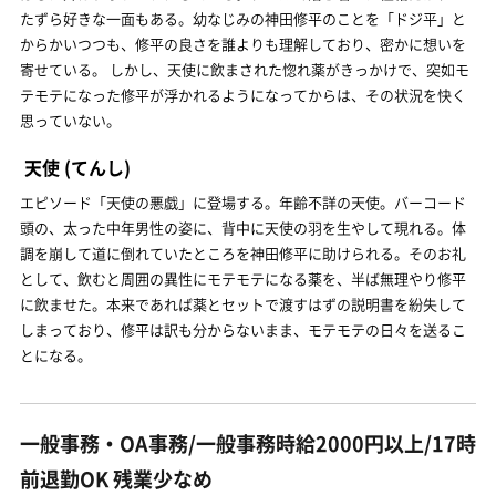
たずら好きな一面もある。幼なじみの神田修平のことを「ドジ平」と
からかいつつも、修平の良さを誰よりも理解しており、密かに想いを
寄せている。 しかし、天使に飲まされた惚れ薬がきっかけで、突如モ
テモテになった修平が浮かれるようになってからは、その状況を快く
思っていない。
天使
(てんし)
エピソード「天使の悪戯」に登場する。年齢不詳の天使。バーコード
頭の、太った中年男性の姿に、背中に天使の羽を生やして現れる。体
調を崩して道に倒れていたところを神田修平に助けられる。そのお礼
として、飲むと周囲の異性にモテモテになる薬を、半ば無理やり修平
に飲ませた。本来であれば薬とセットで渡すはずの説明書を紛失して
しまっており、修平は訳も分からないまま、モテモテの日々を送るこ
とになる。
一般事務・OA事務/一般事務時給2000円以上/17時
前退勤OK 残業少なめ