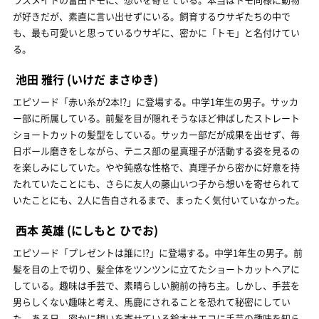
が好きだが、素直に言い出せずにいる。飼育するウサギたちの中で
も、最も可愛いと思っているウサギに、密かに「トモ」と名付けてい
る。
池田 雅行
(いけだ まさゆき)
エピソード「赤い糸が2本!?」に登場する。中学1年生の男子。サッカ
ー部に所属している。前髪を目が隠れそうなほど伸ばしたストレート
ショートカットの髪型をしている。サッカー部だが成果を出せず、毎
日ボール磨きをしながら、テニス部の星真理子が活動する姿を見るの
を楽しみにしていた。やや鈍感な性格で、真理子から密かに好意を持
たれていたことにも、さらに友人の藤山いつ子から想いを寄せられて
いたことにも、2人に告白されるまで、まったく気付いていなかった。
西本 英雄
(にしもと ひでお)
エピソード「プレゼントは誰に!?」に登場する。中学1年生の男子。前
髪を目の上で切り、髪全体をツンツンに立てたショートカットヘアに
している。趣味は手芸で、素晴らしい腕前の持ち主。しかし、手芸を
男らしくない趣味と考え、馬鹿にされることを恐れて秘密にしてい
た。ある日、密かに想いを寄せている鈴木サエコに手芸の趣味を知ら