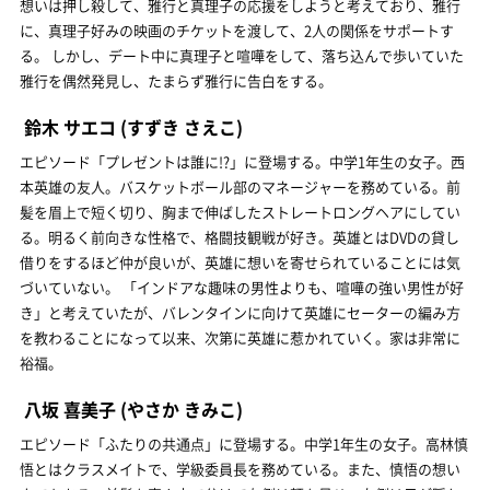
想いは押し殺して、雅行と真理子の応援をしようと考えており、雅行
に、真理子好みの映画のチケットを渡して、2人の関係をサポートす
る。 しかし、デート中に真理子と喧嘩をして、落ち込んで歩いていた
雅行を偶然発見し、たまらず雅行に告白をする。
鈴木 サエコ
(すずき さえこ)
エピソード「プレゼントは誰に!?」に登場する。中学1年生の女子。西
本英雄の友人。バスケットボール部のマネージャーを務めている。前
髪を眉上で短く切り、胸まで伸ばしたストレートロングヘアにしてい
る。明るく前向きな性格で、格闘技観戦が好き。英雄とはDVDの貸し
借りをするほど仲が良いが、英雄に想いを寄せられていることには気
づいていない。 「インドアな趣味の男性よりも、喧嘩の強い男性が好
き」と考えていたが、バレンタインに向けて英雄にセーターの編み方
を教わることになって以来、次第に英雄に惹かれていく。家は非常に
裕福。
八坂 喜美子
(やさか きみこ)
エピソード「ふたりの共通点」に登場する。中学1年生の女子。高林慎
悟とはクラスメイトで、学級委員長を務めている。また、慎悟の想い