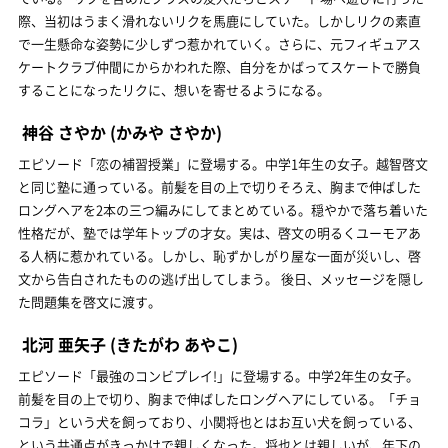
際、当初はうまく滑れないリクを馬鹿にしていた。しかしリクの素直
で一生懸命な姿勢に少しずつ惹かれていく。さらに、元フィギュアス
ケートクラブ仲間にからかわれた際、自分をかばってスケートで勝負
することになったリクに、想いを寄せるようになる。
神谷 さやか
(かみや さやか)
エピソード「恋の補習授業」に登場する。中学1年生の女子。越智啓文
と同じ塾に通っている。前髪を目の上で切りそろえ、胸まで伸ばした
ロングヘアを2本の三つ編みにしてまとめている。穏やかで落ち着いた
性格だが、塾では学年トップの才女。実は、啓文の明るくユーモアあ
る人柄に惹かれている。しかし、恥ずかしがり屋な一面が災いし、啓
文から告白されたものの逃げ出してしまう。 後日、メッセージを隠し
た問題集を啓文に渡す。
北河 亜矢子
(きたがわ あやこ)
エピソード「最強のコンビプレイ!」に登場する。中学2年生の女子。
前髪を目の上で切り、胸まで伸ばしたロングヘアにしている。「チョ
コラ」という犬を飼っており、小関将也とはお互い犬を飼っている、
という共通点がきっかけで親しくなった。将也とは親しいが、年下の