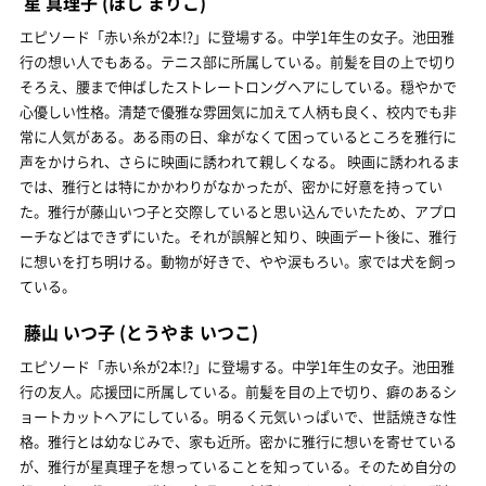
星 真理子
(ほし まりこ)
エピソード「赤い糸が2本!?」に登場する。中学1年生の女子。池田雅
行の想い人でもある。テニス部に所属している。前髪を目の上で切り
そろえ、腰まで伸ばしたストレートロングヘアにしている。穏やかで
心優しい性格。清楚で優雅な雰囲気に加えて人柄も良く、校内でも非
常に人気がある。ある雨の日、傘がなくて困っているところを雅行に
声をかけられ、さらに映画に誘われて親しくなる。 映画に誘われるま
では、雅行とは特にかかわりがなかったが、密かに好意を持ってい
た。雅行が藤山いつ子と交際していると思い込んでいたため、アプロ
ーチなどはできずにいた。それが誤解と知り、映画デート後に、雅行
に想いを打ち明ける。動物が好きで、やや涙もろい。家では犬を飼っ
ている。
藤山 いつ子
(とうやま いつこ)
エピソード「赤い糸が2本!?」に登場する。中学1年生の女子。池田雅
行の友人。応援団に所属している。前髪を目の上で切り、癖のあるシ
ョートカットヘアにしている。明るく元気いっぱいで、世話焼きな性
格。雅行とは幼なじみで、家も近所。密かに雅行に想いを寄せている
が、雅行が星真理子を想っていることを知っている。そのため自分の