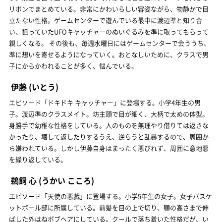
リボンでまとめている。非常にかわいらしい容姿ながら、物静かで目
立たない性格。ゲームセンターで遊んでいる最中に渡辺準と知り合
い、狙っていたUFOキャッチャーのぬいぐるみを準に取ってもらって
親しくなる。 その後も、毎週水曜日にはゲームセンターで会ううち、
準に想いを寄せるようになっていく。おとなしいために、クラスで男
子にからかわれることが多く、悩んでいる。
伊藤
(いとう)
エピソード「ドキドキ キャッチャー」に登場する。小学4年生の男
子。渡辺準のクラスメイト。坊主頭で目が細く、大柄で太めの体型。
身勝手で幼稚な性格をしている。人のものを無理やり借りては返さな
かったり、壊して返したりするうえ、逆らうと乱暴するので、周囲か
ら嫌われている。しかし伊藤自身はまったく悪びれず、周囲に意地悪
を繰り返している。
鵜飼 心
(うかい こころ)
エピソード「天使の悪戯」に登場する。小学5年生の女子。女子バスケ
ットボール部に所属している。前髪を目の上で切り、顎の高さまで伸
ばした外はねボブヘアにしている。クールで落ち着いた性格だが、い