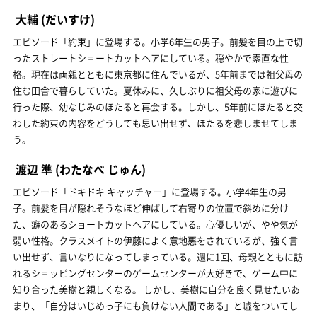
大輔
(だいすけ)
エピソード「約束」に登場する。小学6年生の男子。前髪を目の上で切
ったストレートショートカットヘアにしている。穏やかで素直な性
格。現在は両親とともに東京都に住んでいるが、5年前までは祖父母の
住む田舎で暮らしていた。夏休みに、久しぶりに祖父母の家に遊びに
行った際、幼なじみのほたると再会する。しかし、5年前にほたると交
わした約束の内容をどうしても思い出せず、ほたるを悲しませてしま
う。
渡辺 準
(わたなべ じゅん)
エピソード「ドキドキ キャッチャー」に登場する。小学4年生の男
子。前髪を目が隠れそうなほど伸ばして右寄りの位置で斜めに分け
た、癖のあるショートカットヘアにしている。心優しいが、やや気が
弱い性格。クラスメイトの伊藤によく意地悪をされているが、強く言
い出せず、言いなりになってしまっている。週に1回、母親とともに訪
れるショッピングセンターのゲームセンターが大好きで、ゲーム中に
知り合った美樹と親しくなる。 しかし、美樹に自分を良く見せたいあ
まり、「自分はいじめっ子にも負けない人間である」と噓をついてし