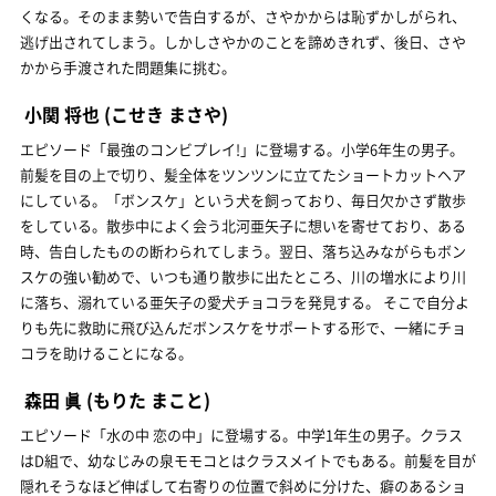
くなる。そのまま勢いで告白するが、さやかからは恥ずかしがられ、
逃げ出されてしまう。しかしさやかのことを諦めきれず、後日、さや
かから手渡された問題集に挑む。
小関 将也
(こせき まさや)
エピソード「最強のコンビプレイ!」に登場する。小学6年生の男子。
前髪を目の上で切り、髪全体をツンツンに立てたショートカットヘア
にしている。「ボンスケ」という犬を飼っており、毎日欠かさず散歩
をしている。散歩中によく会う北河亜矢子に想いを寄せており、ある
時、告白したものの断わられてしまう。翌日、落ち込みながらもボン
スケの強い勧めで、いつも通り散歩に出たところ、川の増水により川
に落ち、溺れている亜矢子の愛犬チョコラを発見する。 そこで自分よ
りも先に救助に飛び込んだボンスケをサポートする形で、一緒にチョ
コラを助けることになる。
森田 眞
(もりた まこと)
エピソード「水の中 恋の中」に登場する。中学1年生の男子。クラス
はD組で、幼なじみの泉モモコとはクラスメイトでもある。前髪を目が
隠れそうなほど伸ばして右寄りの位置で斜めに分けた、癖のあるショ