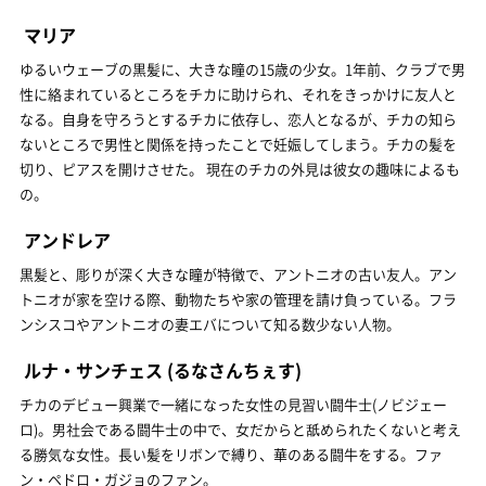
マリア
ゆるいウェーブの黒髪に、大きな瞳の15歳の少女。1年前、クラブで男
性に絡まれているところをチカに助けられ、それをきっかけに友人と
なる。自身を守ろうとするチカに依存し、恋人となるが、チカの知ら
ないところで男性と関係を持ったことで妊娠してしまう。チカの髪を
切り、ピアスを開けさせた。 現在のチカの外見は彼女の趣味によるも
の。
アンドレア
黒髪と、彫りが深く大きな瞳が特徴で、アントニオの古い友人。アン
トニオが家を空ける際、動物たちや家の管理を請け負っている。フラ
ンシスコやアントニオの妻エバについて知る数少ない人物。
ルナ・サンチェス
(るなさんちぇす)
チカのデビュー興業で一緒になった女性の見習い闘牛士(ノビジェー
ロ)。男社会である闘牛士の中で、女だからと舐められたくないと考え
る勝気な女性。長い髪をリボンで縛り、華のある闘牛をする。ファ
ン・ペドロ・ガジョのファン。