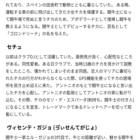
れており、スペインの田舎町で動物とともに暮らしていた。 ある晩、
運転する車の前に飛び出してきた少女チカを保護する。闘牛士になっ
て闘牛場で死ぬと言うチカのため、アポデラードとして復帰し闘牛を
教えるようになる。闘牛士としてデビューするチカに、芸名として
「ゴロンドリーナ」の名を与えた。
セチュ
以前はクラブDJとして活躍していた。面倒見が良く、心配性なところ
がある。同性愛者。ある日クラブで、当時13歳のチカを見かけて説教
をしたところ、懐かれてしまいそのまま同居。恋人のマリアに裏切ら
れたチカの行方がわからなくなった際、GPS機能を使ってチカの居場
所を突き止め迎えに来た。 アントニオのもとで闘牛士になると言い出
したチカを心配し、アントニオの監視としてアントニオの家に転がり
込む。その際、チカのモソ・デ・エスパーダ(剣持ち。闘牛士の付き人)
になることを宣言、トレードマークであるドレッドヘアーを切って短
髪にしている。
ヴィセンテ・ガジョ
(ゔぃせんてがじょ)
闘牛士一家エル・ガジョの3代目で、牛との距離が近い、魅せる闘牛を