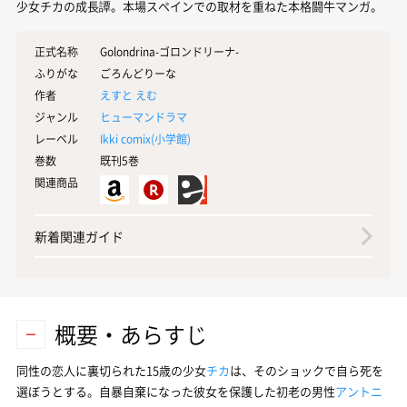
少女チカの成長譚。本場スペインでの取材を重ねた本格闘牛マンガ。
正式名称
Golondrina-ゴロンドリーナ-
ふりがな
ごろんどりーな
作者
えすと えむ
ジャンル
ヒューマンドラマ
レーベル
Ikki comix(
小学館
)
巻数
既刊5巻
関連商品
新着関連ガイド
概要・あらすじ
同性の恋人に裏切られた15歳の少女
チカ
は、そのショックで自ら死を
選ぼうとする。自暴自棄になった彼女を保護した初老の男性
アントニ