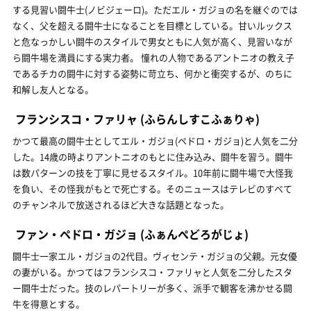
する見習い闘牛士(ノビジェーロ)。ただエル・ガジョの名を継ぐのでは
なく、父を超える闘牛士になることを目標としている。甘いルックス
と危なっかしい闘牛のスタイルで男女ともに人気が高く、見習いなが
ら闘牛場を満員にする実力者。 憧れの人物であるアントニオの教え子
であるチカの闘牛に対する姿勢に苛立ち、何かと衝突するが、のちに
和解し友人となる。
フランシスコ・ファリャ
(ふらんしすこふぁりゃ)
かつて最高の闘牛士としてエル・ガジョ(ペドロ・ガジョ)と人気を二分
した。14歳の時よりアントニオのもとに住み込み、闘牛を習う。闘牛
は数パターンの技を丁寧に見せるスタイル。10年前に闘牛場で大怪我
を負い、その怪我がもとで死亡する。そのニュースはテレビのすべて
のチャンネルで放送されるほど大きな話題となった。
ファン・ペドロ・ガジョ
(ふぁんぺどろがじょ)
闘牛士一家エル・ガジョの2代目。ヴィセンテ・ガジョの父親。元女優
の妻がいる。かつてはフランシスコ・ファリャと人気を二分したスタ
ー闘牛士だった。技のレパートリーが多く、派手で観客を沸かせる闘
牛を得意とする。