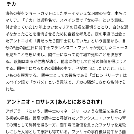
チカ
濃茶の髪をショートカットにしたボーイッシュな14歳の少女。本名は
マリア。「チカ」は通称名で、スペイン語で「女の子」という意味。
付き合っていた1つ年上の少女マリアの妊娠を裏切りととり、自分を選
ばなかったことを後悔させるために自殺を考える。夜の車道で出会っ
たアントニオの「男だったら闘牛士にしていた」という言葉から、自
分の5歳の誕生日に闘牛士フランシスコ・ファリャが死亡したニュース
を見たことを思い出し、闘牛士になって闘牛場で死ぬことを決意す
る。 度胸はあるが性格が幼く、他者に依存して自分の価値を得ようと
する。闘牛士になるための訓練の中で、己が本当にしたいこと、ほし
いものを模索する。 闘牛士としての芸名である「ゴロンドリーナ」は
スペイン語で「ツバメ」という意味で、チカの騒がしさから名付けら
れた。
アントニオ・ロサレス
(あんとにおろされす)
アポデラードという、闘牛士のマネージャーのような職業を生業とす
る初老の男性。最高の闘牛士と呼ばれたフランシスコ・ファリャの育
ての親として称賛を得る一方、闘牛場で重傷を負ったファリャを見殺
しにした人物として悪評も得ている。ファリャの事件後は闘牛から離