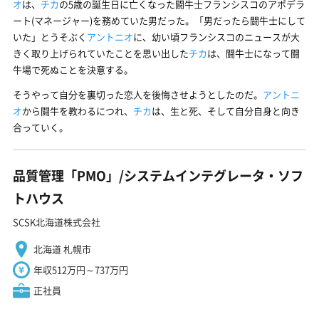
オ
は、
チカ
の5歳の誕生日に亡くなった闘牛士フランシスコのアポデラ
ート(マネージャー)を務めていた男だった。「男だったら闘牛士にして
いた」とうそぶく
アントニオ
に、幼い頃フランシスコのニュースが大
きく取り上げられていたことを思い出した
チカ
は、闘牛士になって闘
牛場で死ぬことを決意する。
そうやって自分を裏切った恋人を後悔させようとしたのだ。
アントニ
オ
から闘牛を教わるにつれ、
チカ
は、生と死、そして自分自身と向き
合っていく。
品質管理「PMO」/システムインテグレータ・ソフ
トハウス
SCSK北海道株式会社
北海道 札幌市
年収512万円～737万円
正社員