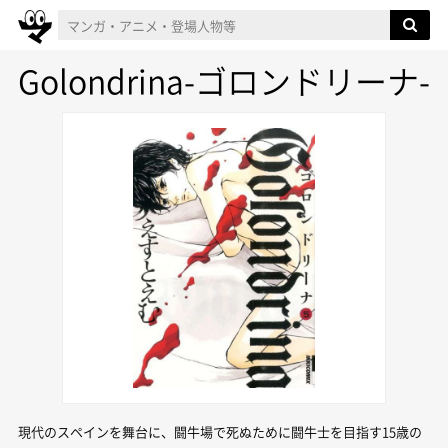
Golondrina-ゴロンドリーナ-
現代のスペインを舞台に、闘牛場で死ぬために闘牛士を目指す15歳の