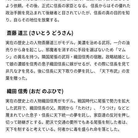
よう依頼。その後、正式に信長の家臣となる。 信長からはその優れた
政治手腕を見込まれて後継者と目されていたが、信長の真の目的を知
り、自らその地位を放棄する。
斎藤 道三
(さいとう どうさん)
実在の歴史上の人物斎藤道三がモデル。美濃を治める武将。一介の油
売りから身を起こし、邪魔者を消すのに手段を選ばないため「マム
シ」の異名を持つ。隣国尾張の武将・織田信秀の宿敵。政略結婚とし
て娘の濃姫を信秀の息子織田信長に嫁がせるが、その際に信長を見て
非凡な才を見る。後に信長に天下取りの夢を託し、「天下布武」の言
葉を贈った。
織田 信秀
(おだ のぶひで)
実在の歴史上の人物織田信秀がモデル。戦国時代に尾張で勢力を拡大
した武将で、織田信長の父。周囲から「たわけ」、「うつけ」などと
蔑まれていた息子・信長に天下統一の夢を託し、家臣達の反対を押し
切って跡継ぎとする。肥沃で交通の要所でもある尾張を制した者は、
天下を制すると考えている。何者かに毒を盛られ命を落とした。