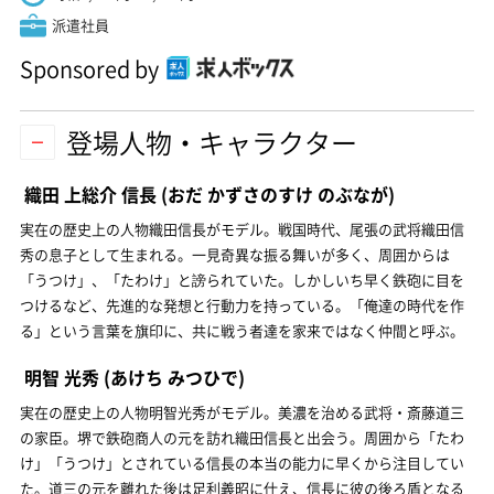
派遣社員
Sponsored by
登場人物・キャラクター
織田 上総介 信長
(おだ かずさのすけ のぶなが)
実在の歴史上の人物織田信長がモデル。戦国時代、尾張の武将織田信
秀の息子として生まれる。一見奇異な振る舞いが多く、周囲からは
「うつけ」、「たわけ」と謗られていた。しかしいち早く鉄砲に目を
つけるなど、先進的な発想と行動力を持っている。「俺達の時代を作
る」という言葉を旗印に、共に戦う者達を家来ではなく仲間と呼ぶ。
明智 光秀
(あけち みつひで)
実在の歴史上の人物明智光秀がモデル。美濃を治める武将・斎藤道三
の家臣。堺で鉄砲商人の元を訪れ織田信長と出会う。周囲から「たわ
け」「うつけ」とされている信長の本当の能力に早くから注目してい
た。道三の元を離れた後は足利義昭に仕え、信長に彼の後ろ盾となる