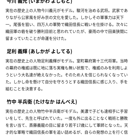
今川 義元
(いまがわ よしもと)
実在の歴史上の人物今川義元がモデル。駿河を治める武将。武家であ
りながら公家風を好み京の文化を愛した。しかしその軍事力は天下
一。尾張を狙い、四万人の軍勢で織田信長に戦いを仕掛ける。次々に
織田軍の砦を破り勝利目前と思われていたが、豪雨の中で田楽狭間に
留まっていたことが命運を分けた。
足利 義輝
(あしかが よしてる)
実在の歴史上の人物足利義輝がモデル。室町幕府第十三代将軍。当時
の幕府の権威は既に地に落ち実権も無い状態で、権威のみを利用しよ
うという大名達が絶えなかった。そのため人を信じられなくなってい
た。しかし命を懸けて自分を守ろうとする織田信長に感じ入り、手を
組むことを決意する。
竹中 半兵衛
(たけなか はんべえ)
実在の歴史上の人物竹中半兵衛がモデル。美濃で子ども達相手に手習
いをして、先生と呼ばれていた。一度も外に出ることなく戦術と勝敗
を言い当て、斎藤義龍の目に留まり若干17歳にして軍師となった。天
才的な軍略で織田信長の軍を追い詰めるが、自らの発想の上を行く信