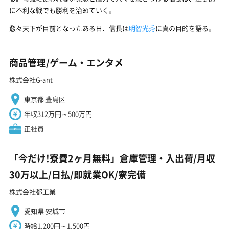
に不利な戦でも勝利を治めていく。
愈々天下が目前となったある日、信長は
明智光秀
に真の目的を語る。
商品管理/ゲーム・エンタメ
株式会社G-ant
東京都 豊島区
年収312万円～500万円
正社員
「今だけ!寮費2ヶ月無料」倉庫管理・入出荷/月収
30万以上/日払/即就業OK/寮完備
株式会社都工業
愛知県 安城市
時給1,200円～1,500円