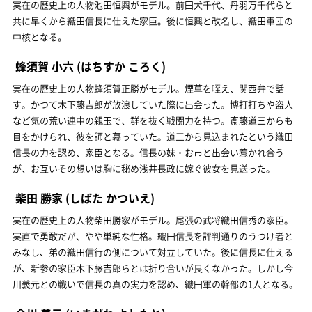
実在の歴史上の人物池田恒興がモデル。前田犬千代、丹羽万千代らと
共に早くから織田信長に仕えた家臣。後に恒興と改名し、織田軍団の
中核となる。
蜂須賀 小六
(はちすか ころく)
実在の歴史上の人物蜂須賀正勝がモデル。煙草を咥え、関西弁で話
す。かつて木下藤吉郎が放浪していた際に出会った。博打打ちや盗人
など気の荒い連中の親玉で、群を抜く戦闘力を持つ。斎藤道三からも
目をかけられ、彼を師と慕っていた。道三から見込まれたという織田
信長の力を認め、家臣となる。信長の妹・お市と出会い惹かれ合う
が、お互いその想いは胸に秘め浅井長政に嫁ぐ彼女を見送った。
柴田 勝家
(しばた かついえ)
実在の歴史上の人物柴田勝家がモデル。尾張の武将織田信秀の家臣。
実直で勇敢だが、やや単純な性格。織田信長を評判通りのうつけ者と
みなし、弟の織田信行の側について対立していた。後に信長に仕える
が、新参の家臣木下藤吉郎らとは折り合いが良くなかった。しかし今
川義元との戦いで信長の真の実力を認め、織田軍の幹部の1人となる。