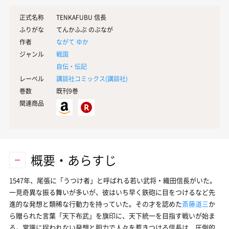
正式名称
TENKAFUBU 信長
ふりがな
てんかふぶ のぶなが
作者
ながて ゆか
ジャンル
戦国
自伝・伝記
レーベル
講談社コミックス(
講談社
)
巻数
既刊9巻
関連商品
概要・あらすじ
1547年、尾張に「うつけ者」と呼ばれる若い武将・織田信長がいた。
一見奇異な振る舞いが多いが、彼はいち早く鉄砲に目をつけるなど先
進的な発想と類稀な行動力を持っていた。その才を認めた
斎藤道三
か
ら贈られた言葉「天下布武」を旗印に、天下統一を目指す戦いが始ま
る。常識に捉われない発想と胆力で人々を惹きつける信長は、圧倒的