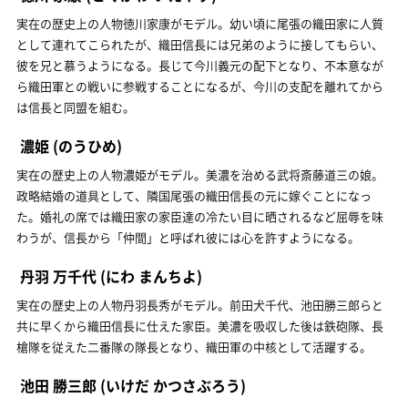
実在の歴史上の人物徳川家康がモデル。幼い頃に尾張の織田家に人質
として連れてこられたが、織田信長には兄弟のように接してもらい、
彼を兄と慕うようになる。長じて今川義元の配下となり、不本意なが
ら織田軍との戦いに参戦することになるが、今川の支配を離れてから
は信長と同盟を組む。
濃姫
(のうひめ)
実在の歴史上の人物濃姫がモデル。美濃を治める武将斎藤道三の娘。
政略結婚の道具として、隣国尾張の織田信長の元に嫁ぐことになっ
た。婚礼の席では織田家の家臣達の冷たい目に晒されるなど屈辱を味
わうが、信長から「仲間」と呼ばれ彼には心を許すようになる。
丹羽 万千代
(にわ まんちよ)
実在の歴史上の人物丹羽長秀がモデル。前田犬千代、池田勝三郎らと
共に早くから織田信長に仕えた家臣。美濃を吸収した後は鉄砲隊、長
槍隊を従えた二番隊の隊長となり、織田軍の中核として活躍する。
池田 勝三郎
(いけだ かつさぶろう)