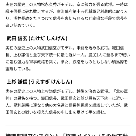
実在の歴史上の人物松永久秀がモデル。京に勢力を張る武将。一時は
織田信長に破れ敗走するが、室町幕府第十五代将軍足利義昭に取り入
り、浅井長政をたきつけて信長を裏切らせるなど狡猾な手段で信長を
追い詰めていく。
武田 信玄
(たけだ しんげん)
実在の歴史上の人物武田信玄がモデル。甲斐を治める武将。織田信
長、上杉謙信と並び天下統一に最も近い一人。農民1人に至るまで戦い
に臨む強力な軍事政権を築く。また、鉄砲をものともしない騎馬隊を
組織している。
上杉 謙信
(うえすぎ けんしん)
実在の歴史上の人物上杉謙信がモデル。越後を治める武将。「北の軍
神」の異名を持つ。織田信長、武田信玄と並び最も天下統一に近い一
人。足利義昭に連なり他の大名達と信長包囲網を組織していたが、武
田信玄との戦いを控えた信長の申し出を受けて手を組む。