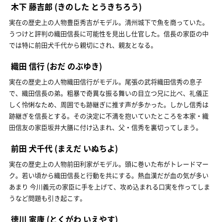
木下 藤吉郎
(きのした とうきちろう)
実在の歴史上の人物豊臣秀吉がモデル。清州城下で魚を商っていた。
うつけと評判の織田信長に可能性を見出し仕官した。信長の家臣の中
では特に前田犬千代から親切にされ、親友となる。
織田 信行
(おだ のぶゆき)
実在の歴史上の人物織田信行がモデル。尾張の武将織田信秀の息子
で、織田信長の弟。粗暴で奇異な振る舞いの目立つ兄に比べ、礼儀正
しく怜悧なため、周囲でも跡継ぎに推す声が多かった。しかし信秀は
跡継ぎを信長とする。その決定に不満を抱いていたところを本家・織
田信友の家臣坂井大膳に付け込まれ、父・信秀を裏切ってしまう。
前田 犬千代
(まえだ いぬちよ)
実在の歴史上の人物前田利家がモデル。頭に巻いた布がトレードマー
ク。若い頃から織田信長と行動を共にする。熱血漢だが血の気が多い
あまり 今川義元の家臣に手を上げて、攻め込まれる口実を作ってしま
うなど問題も引き起こす。
徳川 家康
(とくがわ いえやす)