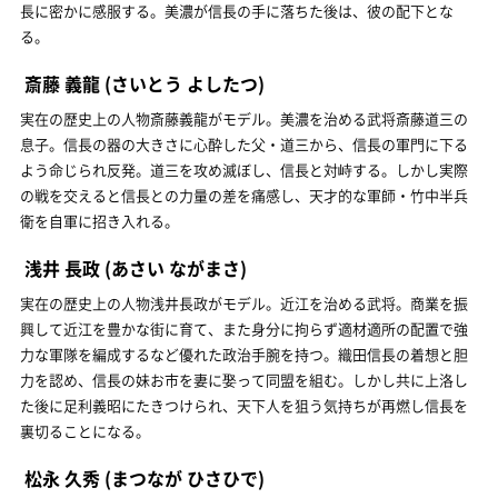
長に密かに感服する。美濃が信長の手に落ちた後は、彼の配下とな
る。
斎藤 義龍
(さいとう よしたつ)
実在の歴史上の人物斎藤義龍がモデル。美濃を治める武将斎藤道三の
息子。信長の器の大きさに心酔した父・道三から、信長の軍門に下る
よう命じられ反発。道三を攻め滅ぼし、信長と対峙する。しかし実際
の戦を交えると信長との力量の差を痛感し、天才的な軍師・竹中半兵
衛を自軍に招き入れる。
浅井 長政
(あさい ながまさ)
実在の歴史上の人物浅井長政がモデル。近江を治める武将。商業を振
興して近江を豊かな街に育て、また身分に拘らず適材適所の配置で強
力な軍隊を編成するなど優れた政治手腕を持つ。織田信長の着想と胆
力を認め、信長の妹お市を妻に娶って同盟を組む。しかし共に上洛し
た後に足利義昭にたきつけられ、天下人を狙う気持ちが再燃し信長を
裏切ることになる。
松永 久秀
(まつなが ひさひで)