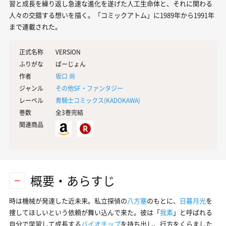
習と成長を繰り返し急速な進化を遂げた人工生命体と、それに関わる
人々の交錯する想いを描く。「コミックアトム」に1989年から1991年
まで連載された。
正式名称
VERSION
ふりがな
ばーじょん
作者
坂口 尚
ジャンル
その他SF・ファンタジー
レーベル
青騎士コミックス(
KADOKAWA
)
巻数
全3巻完結
関連商品
概要・あらすじ
時は機械が発達した近未来。私立探偵の
八方塞
のもとに、
日暮月光
を
捜してほしいという依頼が舞い込んで来た。彼は「
我素
」と呼ばれる
自分で学習して成長する
バイオチップ
を持ち出し、行方をくらました