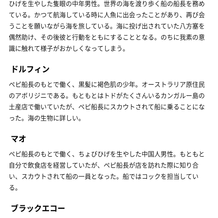
ひげを生やした隻眼の中年男性。世界の海を渡り歩く船の船長を務め
ている。かつて航海している時に人魚に出会ったことがあり、再び会
うことを願いながら海を旅している。海に投げ出されていた八方塞を
偶然助け、その後彼と行動をともにすることとなる。のちに我素の意
識に触れて様子がおかしくなってしまう。
ドルフィン
ペピ船長のもとで働く、黒髪に褐色肌の少年。オーストラリア原住民
のアボリジニである。もともとはトドがたくさんいるカンガルー島の
土産店で働いていたが、ペピ船長にスカウトされて船に乗ることにな
った。海の生物に詳しい。
マオ
ペピ船長のもとで働く、ちょびひげを生やした中国人男性。もともと
自分で飲食店を経営していたが、ペピ船長が店を訪れた際に知り合
い、スカウトされて船の一員となった。船ではコックを担当してい
る。
ブラックエコー