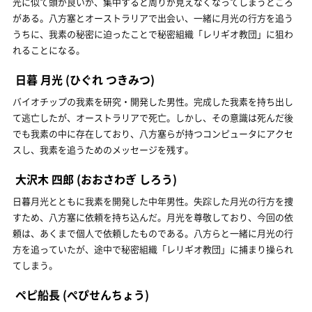
光に似て頭が良いが、集中すると周りが見えなくなってしまうところ
がある。八方塞とオーストラリアで出会い、一緒に月光の行方を追う
うちに、我素の秘密に迫ったことで秘密組織「レリギオ教団」に狙わ
れることになる。
日暮 月光
(ひぐれ つきみつ)
バイオチップの我素を研究・開発した男性。完成した我素を持ち出し
て逃亡したが、オーストラリアで死亡。しかし、その意識は死んだ後
でも我素の中に存在しており、八方塞らが持つコンピュータにアクセ
スし、我素を追うためのメッセージを残す。
大沢木 四郎
(おおさわぎ しろう)
日暮月光とともに我素を開発した中年男性。失踪した月光の行方を捜
すため、八方塞に依頼を持ち込んだ。月光を尊敬しており、今回の依
頼は、あくまで個人で依頼したものである。八方らと一緒に月光の行
方を追っていたが、途中で秘密組織「レリギオ教団」に捕まり操られ
てしまう。
ペピ船長
(ぺぴせんちょう)