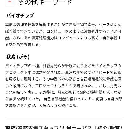
その他キーワード
バイオチップ
高度な処理で情報を解析することができる生物学素子。ベースはたん
ぱく質でできているが、コンピュータのように演算処理することが可
能。さらにその演算処理能力はコンピュータよりも高く、自ら学習す
る機能も持ち併せる。
我素
(がそ)
バイオチップの一種。日暮月光らが新規に立ち上げたバイオチップの
プロジェクト中に偶然開発された。異常なまでの学習スピードで知識
を吸収し、理解する。その学習能力の高さと自己増殖機能に脅威を感
じた政府により、プロジェクトもろとも凍結された。しかし、月光は
これを持って失踪。その後は、月光のもとで細胞分裂を繰り返しなが
ら成長を続けていた。 自己増殖機能も備わっており、何度も自身の形
を変態させた結果、人魚のような姿になる。
事務/業務支援スタッフ/人材サービス「紹介/教育/