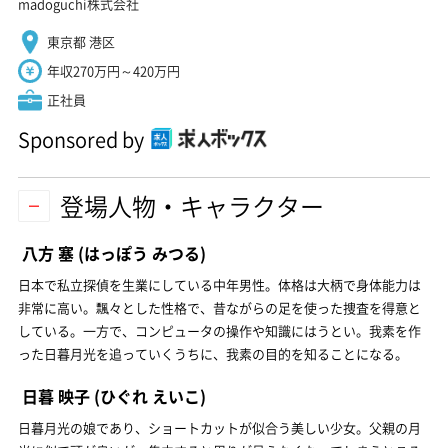
madoguchi株式会社
東京都 港区
年収270万円～420万円
正社員
Sponsored by
登場人物・キャラクター
八方 塞
(はっぽう みつる)
日本で私立探偵を生業にしている中年男性。体格は大柄で身体能力は
非常に高い。飄々とした性格で、昔ながらの足を使った捜査を得意と
している。一方で、コンピュータの操作や知識にはうとい。我素を作
った日暮月光を追っていくうちに、我素の目的を知ることになる。
日暮 映子
(ひぐれ えいこ)
日暮月光の娘であり、ショートカットが似合う美しい少女。父親の月