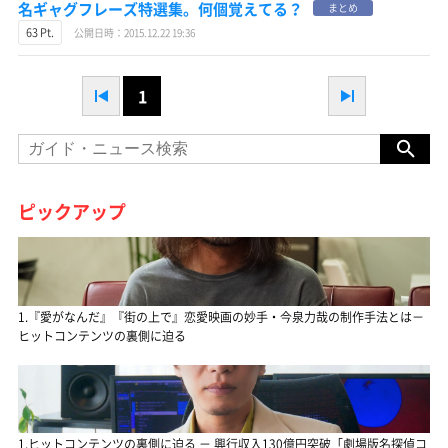
名ギャグフレーズ特選集。何個覚えてる？
まとめ
63 Pt.
公開日時：2015.12.22 19:36
1
ピックアップ
1.『愛がなんだ』『街の上で』恋愛映画の妙手・今泉力哉の制作手法とは－
ヒットコンテンツの裏側に迫る
1.ヒットコンテンツの裏側に迫る － 興行収入130億円突破「劇場版名探偵コ