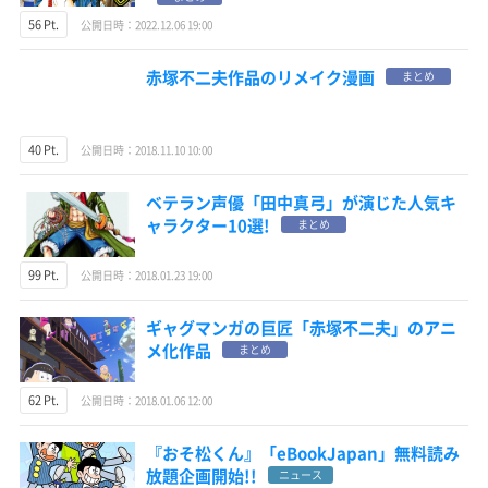
56 Pt.
公開日時：2022.12.06 19:00
赤塚不二夫作品のリメイク漫画
まとめ
40 Pt.
公開日時：2018.11.10 10:00
ベテラン声優「田中真弓」が演じた人気キ
ャラクター10選!
まとめ
99 Pt.
公開日時：2018.01.23 19:00
ギャグマンガの巨匠「赤塚不二夫」のアニ
メ化作品
まとめ
62 Pt.
公開日時：2018.01.06 12:00
『おそ松くん』「eBookJapan」無料読み
放題企画開始!!
ニュース