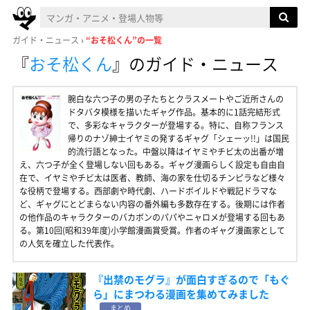
ガイド・ニュース
“おそ松くん”の一覧
『
おそ松くん
』
のガイド・ニュース
腕白な六つ子の男の子たちとクラスメートやご近所さんの
ドタバタ模様を描いたギャグ作品。基本的に1話完結形式
で、多彩なキャラクターが登場する。特に、自称フランス
帰りのナゾ紳士イヤミの発するギャグ「シェーッ!!」は国民
的流行語となった。中盤以降はイヤミやチビ太の出番が増
え、六つ子が全く登場しない回もある。ギャグ漫画らしく設定も自由自
在で、イヤミやチビ太は医者、教師、海の家を仕切るチンピラなど様々
な役柄で登場する。西部劇や時代劇、ハードボイルドや戦記ドラマな
ど、ギャグにとどまらない内容の番外編も多数存在する。後期には作者
の他作品のキャラクターのバカボンのパパやニャロメが登場する回もあ
る。第10回(昭和39年度)小学館漫画賞受賞。作者のギャグ漫画家として
の人気を確立した代表作。
『出禁のモグラ』が面白すぎるので「もぐ
ら」にまつわる漫画を集めてみました
まとめ