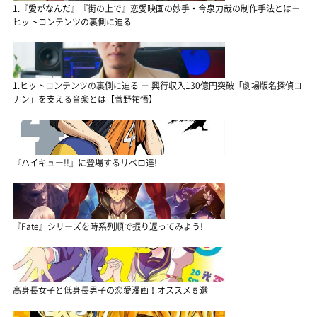
1.『愛がなんだ』『街の上で』恋愛映画の妙手・今泉力哉の制作手法とは－
ヒットコンテンツの裏側に迫る
1.ヒットコンテンツの裏側に迫る － 興行収入130億円突破「劇場版名探偵コ
ナン」を支える音楽とは【菅野祐悟】
『ハイキュー!!』に登場するリベロ達!
『Fate』シリーズを時系列順で振り返ってみよう!
高身長女子と低身長男子の恋愛漫画！オススメ５選