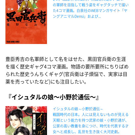
の軍師を目指して戦う姿をギャグタッチで描い
た4コマ漫画。白泉社のWEBマンガサイト「ヤ
ングアニマルDensi」および...
豊臣秀吉の名軍師として名をはせた、黒田官兵衛の生涯
を描く歴史ギャグ4コマ漫画。物語の要所要所にちりばめ
られた歴史うんちくギャグ(官兵衛は子煩悩で、実家は目
薬を売っていたなど)にも注目したい。
『イシュタルの娘〜小野於通伝〜』
イシュタルの娘～小野於通伝～
戦国時代の日本。人には見えないものが見える
天眼という能力を持つ武家の娘・小野於通が、
公家の高い教養を身につけ、時代を代表する才
女へと成長し、乱世を生き抜く大河史劇。