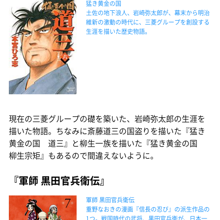
猛き黄金の国
土佐の地下浪人、岩崎弥太郎が、幕末から明治
維新の激動の時代に、三菱グループを創設する
生涯を描いた歴史物語。
現在の三菱グループの礎を築いた、岩崎弥太郎の生涯を
描いた物語。ちなみに斎藤道三の国盗りを描いた『猛き
黄金の国 道三』と柳生一族を描いた『猛き黄金の国
柳生宗矩』もあるので間違えないように。
『軍師 黒田官兵衛伝』
軍師 黒田官兵衛伝
重野なおきの漫画『信長の忍び』の派生作品の
1つ。戦国時代の武将、黒田官兵衛が、日本一