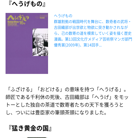
『へうげもの』
へうげもの
群雄割拠の戦国時代を舞台に、数奇者の武将・
古田織部が出世欲と物欲に突き動かされなが
ら、己の数寄の道を模索していく姿を描く歴史
漫画。第13回文化庁メディア芸術祭マンガ部門
優秀賞(2009年)、第14回手...
「ふざける」「おどける」の意味を持つ「へうげる」。
師匠である千利休の死後、古田織部は「へうげ」をモッ
トーとした独自の茶道で数寄者たちの天下を獲ろうと
し、ついには豊臣家の筆頭茶頭になりました。
『猛き黄金の国』