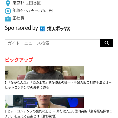
東京都 世田谷区
年収400万円～575万円
正社員
Sponsored by
ピックアップ
1.『愛がなんだ』『街の上で』恋愛映画の妙手・今泉力哉の制作手法とは－
ヒットコンテンツの裏側に迫る
1.ヒットコンテンツの裏側に迫る － 興行収入130億円突破「劇場版名探偵コ
ナン」を支える音楽とは【菅野祐悟】