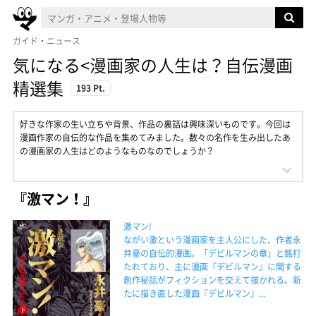
ガイド・ニュース
気になる<漫画家の人生は？自伝漫画
精選集
193 Pt.
好きな作家の生い立ちや背景、作品の裏話は興味深いものです。今回は
漫画作家の自伝的な作品を集めてみました。数々の名作を生み出したあ
の漫画家の人生はどのようなものなのでしょうか？
『激マン！』
激マン!
ながい激という漫画家を主人公にした、作者永
井豪の自伝的漫画。「デビルマンの章」と銘打
たれており、主に漫画『デビルマン』に関する
創作秘話がフィクションを交えて描かれる。新
たに描き直した漫画『デビルマン』...