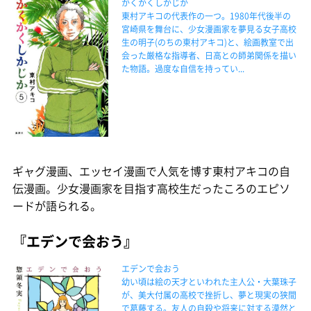
かくかくしかじか
東村アキコの代表作の一つ。1980年代後半の
宮崎県を舞台に、少女漫画家を夢見る女子高校
生の明子(のちの東村アキコ)と、絵画教室で出
会った厳格な指導者、日高との師弟関係を描い
た物語。過度な自信を持ってい...
ギャグ漫画、エッセイ漫画で人気を博す東村アキコの自
伝漫画。少女漫画家を目指す高校生だったころのエピソ
ードが語られる。
『エデンで会おう』
エデンで会おう
幼い頃は絵の天才といわれた主人公・大葉珠子
が、美大付属の高校で挫折し、夢と現実の狭間
で葛藤する。友人の自殺や将来に対する漠然と