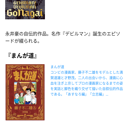
永井豪の自伝的作品。名作『デビルマン』誕生のエピソ
ードが綴られる。
『まんが道』
まんが道
コンビの漫画家、藤子不二雄をモデルとした満
賀道雄と才野茂。二人の出会いから、漫画に心
血を注ぎ上京してプロの漫画家になるまでの姿
を実話と脚色を織り交ぜて描いた自叙伝的作品
である。「あすなろ編」「立志編」...