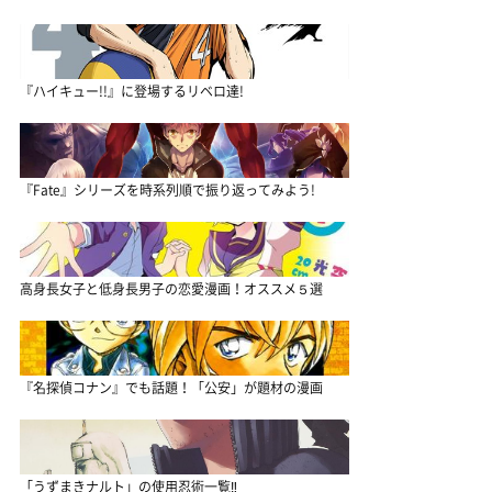
『ハイキュー!!』に登場するリベロ達!
『Fate』シリーズを時系列順で振り返ってみよう!
高身長女子と低身長男子の恋愛漫画！オススメ５選
『名探偵コナン』でも話題！「公安」が題材の漫画
「うずまきナルト」の使用忍術一覧‼