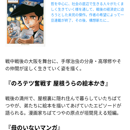
哲を中心に、社会の底辺で生きる人々がたくま
しく生きていく様を通して、戦後の経済史に迫
ろうとした未完の傑作。作者の希望によって一
旦連載が終了、その後、構想新たに...
戦中戦後の大阪を舞台に、手塚治虫の分身・高塚修やそ
の仲間が逞しく生きていく姿を描く。
『のろテツ奮戦す 屋根うらの絵本かき』
戦後の満州で、屋根裏に隠れ住んで暮らしていたちばて
つやが、弟たちに絵本を描いてあげていたエピソードが
語られる。漫画家ちばてつやの原点が垣間見える短編。
『母のいないマンガ』