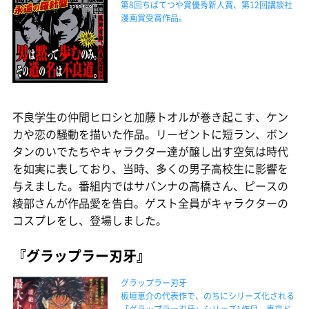
第8回ちばてつや賞優秀新人賞、第12回講談社
漫画賞受賞作品。
不良学生の仲間ヒロシと加藤トオルが巻き起こす、ケン
カや恋の騒動を描いた作品。リーゼントに短ラン、ボン
タンのいでたちやキャラクター達が醸し出す空気は時代
を如実に表しており、当時、多くの男子高校生に影響を
与えました。番組内ではサバンナの高橋さん、ピースの
綾部さんが作品愛を告白。ゲスト全員がキャラクターの
コスプレをし、登場しました。
『グラップラー刃牙』
グラップラー刃牙
板垣恵介の代表作で、のちにシリーズ化される
「グラップラー刃牙」シリーズ1作目。東京ド