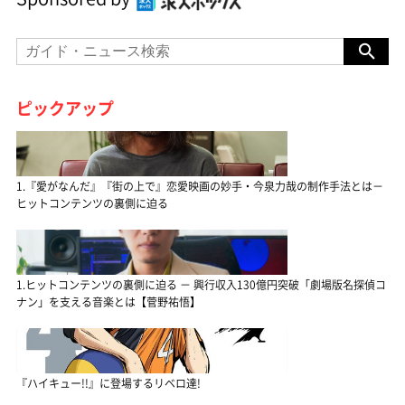
ピックアップ
1.『愛がなんだ』『街の上で』恋愛映画の妙手・今泉力哉の制作手法とは－
ヒットコンテンツの裏側に迫る
1.ヒットコンテンツの裏側に迫る － 興行収入130億円突破「劇場版名探偵コ
ナン」を支える音楽とは【菅野祐悟】
『ハイキュー!!』に登場するリベロ達!