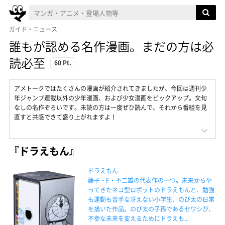
ガイド・ニュース
誰もが認める名作漫画。まだの方は必
読必至
60 Pt.
アメトークではたくさんの漫画が紹介されてきましたが、今回は週刊少
年ジャンプ連載以外の少年漫画、および少女漫画をピックアップ。文句
なしの名作ぞろいです。未読の方は一度ぜひ読んで、それから番組を見
直すと共感できて盛り上がれますよ！
『ドラえもん』
ドラえもん
藤子・F・不二雄の代表作の一つ。未来からや
ってきたネコ型ロボットのドラえもんと、勉強
も運動も苦手な冴えない小学生、のび太の日常
を描いた作品。のび太の子孫であるセワシが、
不幸な未来を変えるためにドラえも...