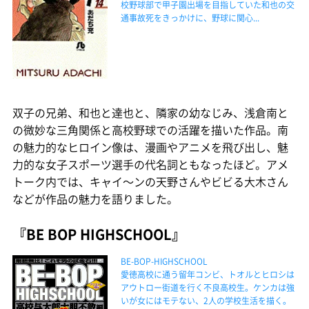
校野球部で甲子園出場を目指していた和也の交
通事故死をきっかけに、野球に関心...
双子の兄弟、和也と達也と、隣家の幼なじみ、浅倉南と
の微妙な三角関係と高校野球での活躍を描いた作品。南
の魅力的なヒロイン像は、漫画やアニメを飛び出し、魅
力的な女子スポーツ選手の代名詞ともなったほど。アメ
トーク内では、キャイ〜ンの天野さんやビビる大木さん
などが作品の魅力を語りました。
『BE BOP HIGHSCHOOL』
BE-BOP-HIGHSCHOOL
愛徳高校に通う留年コンビ、トオルとヒロシは
アウトロー街道を行く不良高校生。ケンカは強
いが女にはモテない、2人の学校生活を描く。