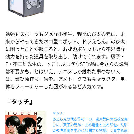
勉強もスポーツもダメな小学生、野比のび太の元に、未
来からやってきたネコ型ロボット、ドラえもん。のび太
に困ったことが起こると、お腹のポケットから不思議な
効力を持った道具を取り出し、助けてくれます。藤子・
F・不二雄先生の、すこしふしぎなSF作品に今さらの説明
は不要かも。とはいえ、アニメしか触れた事のない人
は、ぜひ原作も一読を。アメトークでもキャラクター単
体をフィーチャーした回があるほど人気です。
『タッチ』
タッチ
あだち充の代表作の一つ。東京都内の高校を舞
台に、双子の兄弟・上杉達也と上杉和也、幼馴
染の浅倉南を中心に展開する物語。明青学園高