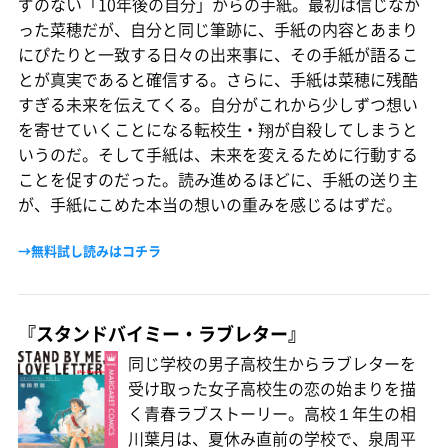
ずのない「10年後の自分」からの手紙。最初は信じなか
った菜穂だが、自分と同じ筆跡に、手紙の内容とあまり
にぴたりと一致する日々の出来事に、その手紙が語るこ
とが真実であると確信する。さらに、手紙は菜穂に残酷
すぎる未来を伝えてくる。自分がこれから少しずつ想い
を寄せていくことになる転校生・翔が自殺してしまうと
いうのだ。そして手紙は、未来を変えるために行動する
ことを促すのだった。読み進めるほどに、手紙の送り主
が、手紙にこめた本当の想いの重みを感じるはずだ。
→無料試し読みはコチラ
『スタンドバイミー・ラブレター』
同じ学校の男子高校生からラブレターを
受け取った女子高校生の恋の始まりを描
く青春ラブストーリー。高校１年生の相
川葉月は、夏休み直前の学校で、泉周平