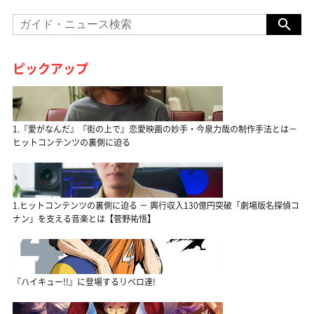
ピックアップ
1.『愛がなんだ』『街の上で』恋愛映画の妙手・今泉力哉の制作手法とは－
ヒットコンテンツの裏側に迫る
1.ヒットコンテンツの裏側に迫る － 興行収入130億円突破「劇場版名探偵コ
ナン」を支える音楽とは【菅野祐悟】
『ハイキュー!!』に登場するリベロ達!