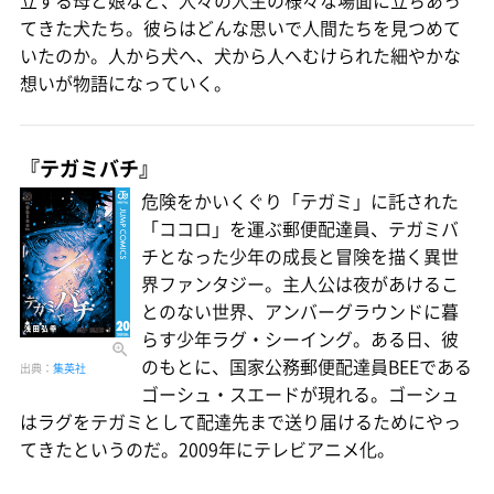
立する母と娘など、人々の人生の様々な場面に立ちあっ
てきた犬たち。彼らはどんな思いで人間たちを見つめて
いたのか。人から犬へ、犬から人へむけられた細やかな
想いが物語になっていく。
『テガミバチ』
危険をかいくぐり「テガミ」に託された
「ココロ」を運ぶ郵便配達員、テガミバ
チとなった少年の成長と冒険を描く異世
界ファンタジー。主人公は夜があけるこ
とのない世界、アンバーグラウンドに暮
らす少年ラグ・シーイング。ある日、彼
のもとに、国家公務郵便配達員BEEである
出典：
集英社
ゴーシュ・スエードが現れる。ゴーシュ
はラグをテガミとして配達先まで送り届けるためにやっ
てきたというのだ。2009年にテレビアニメ化。