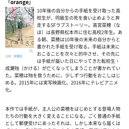
『orange』
10年後の自分からの手紙を受け取った高
校生が、同級生の死を食い止めようと奔
走するSFラブストーリー。高宮菜穂（な
ほ）は長野県松本市に住む高校2年生。あ
る朝、菜穂は10年後の未来の自分からと
書かれた手紙を受け取る。手紙は未来に
おこることを次々と的中させ、その先に
出典：
双葉社
は手紙が届いた日にやってきた転校生・
成瀬翔（かける）が亡くなってしまうことが書かれてい
た。菜穂は翔を救うために、少しずつ行動をおこしはじ
める。2015年には実写映画化、2016年にテレビアニメ
化。
本作では手紙が、主人公の菜穂をはじめとする登場人物
たちの行動を大きく変えることになる。ごく普通の手紙
として郵便受けにあったそれは、しかし本来なら届くは