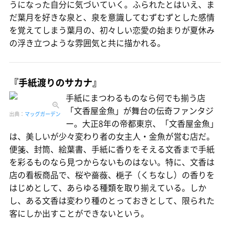
うになった自分に気づいていく。ふられたとはいえ、ま
だ葉月を好きな泉と、泉を意識してむずむずとした感情
を覚えてしまう葉月の、初々しい恋愛の始まりが夏休み
の浮き立つような雰囲気と共に描かれる。
『手紙渡りのサカナ』
手紙にまつわるものなら何でも揃う店
「文香屋金魚」が舞台の伝奇ファンタジ
出典：
マッグガーデン
ー。大正8年の帝都東京、「文香屋金魚」
は、美しいが少々変わり者の女主人・金魚が営む店だ。
便箋、封筒、絵葉書、手紙に香りをそえる文香まで手紙
を彩るものなら見つからないものはない。特に、文香は
店の看板商品で、桜や薔薇、梔子（くちなし）の香りを
はじめとして、あらゆる種類を取り揃えている。しか
し、ある文香は変わり種のとっておきとして、限られた
客にしか出すことができないという。