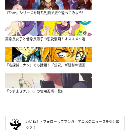
『Fate』シリーズを時系列順で振り返ってみよう!
高身長女子と低身長男子の恋愛漫画！オススメ５選
『名探偵コナン』でも話題！「公安」が題材の漫画
「うずまきナルト」の使用忍術一覧‼
いいね！・フォローしてマンガ・アニメのニュースを受け取
ろう！