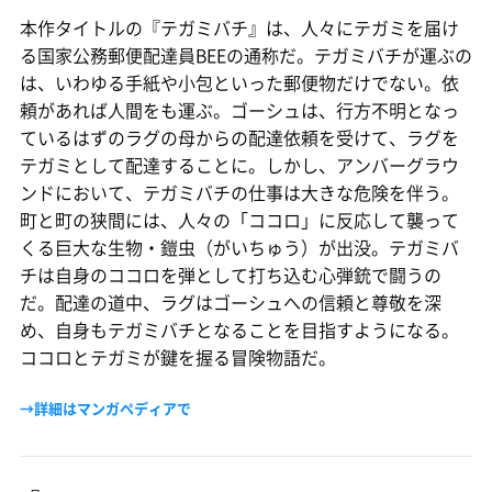
本作タイトルの『テガミバチ』は、人々にテガミを届け
る国家公務郵便配達員BEEの通称だ。テガミバチが運ぶの
は、いわゆる手紙や小包といった郵便物だけでない。依
頼があれば人間をも運ぶ。ゴーシュは、行方不明となっ
ているはずのラグの母からの配達依頼を受けて、ラグを
テガミとして配達することに。しかし、アンバーグラウ
ンドにおいて、テガミバチの仕事は大きな危険を伴う。
町と町の狭間には、人々の「ココロ」に反応して襲って
くる巨大な生物・鎧虫（がいちゅう）が出没。テガミバ
チは自身のココロを弾として打ち込む心弾銃で闘うの
だ。配達の道中、ラグはゴーシュへの信頼と尊敬を深
め、自身もテガミバチとなることを目指すようになる。
ココロとテガミが鍵を握る冒険物語だ。
→詳細はマンガペディアで