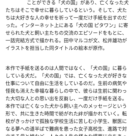
ことができる「犬の国」があり、亡くなった犬
たちはそこで幸せに暮らしているという。そして、犬た
ちは大好きな人の幸せを祈って一度だけ手紙を出すのだ
った。インターネット上にある「犬の国 ピタワン」に寄
せられた犬と飼い主たちの交流のエピソードをもとに、
一話完結方式で描かれる。田中マルコが文、松井雄功が
イラストを担当した同タイトルの絵本が原作。
本作で手紙を送るのは人間ではなく、「犬の国」に暮ら
している犬だ。「犬の国」では、亡くなった犬が好きな
仕事について自由に生活をしているのだ。生前の病気や
怪我も消えた幸福な暮らしの中で、彼らは生前に関わっ
た大切な人との思い出を反芻し、一度だけ手紙を送る。
本作では亡くなった犬から飼い主へのメッセージという
形で、共に生きた時間で紡がれた絆が描かれていく。転
校がきっかけで孤独な学校生活に苦しむ小学生、獣医に
なる夢への道半ばで難病を患った女子高校生、進路で対