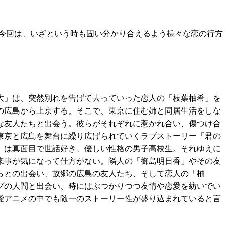
今回は、いざという時も固い分かり合えるよう様々な恋の行方
大」は、突然別れを告げて去っていった恋人の「枝葉柚希」を
の広島から上京する。そこで、東京に住む姉と同居生活をしな
な友人たちと出会う。彼らがそれぞれに惹かれ合い、傷つけ合
東京と広島を舞台に繰り広げられていくラブストーリー「君の
」は真面目で世話好き、優しい性格の男子高校生。それゆえに
来事が気になって仕方がない。隣人の「御島明日香」やその友
らとの出会い、故郷の広島の友人たち、そして恋人の「柚
プの人間と出会い、時にはぶつかりつつ友情や恋愛を紡いでい
愛アニメの中でも随一のストーリー性が盛り込まれていると言