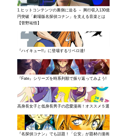
1.ヒットコンテンツの裏側に迫る － 興行収入130億
円突破「劇場版名探偵コナン」を支える音楽とは
【菅野祐悟】
『ハイキュー!!』に登場するリベロ達!
『Fate』シリーズを時系列順で振り返ってみよう!
高身長女子と低身長男子の恋愛漫画！オススメ５選
『名探偵コナン』でも話題！「公安」が題材の漫画