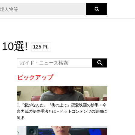
0選!
125 Pt.
ピックアップ
1.『愛がなんだ』『街の上で』恋愛映画の妙手・今
泉力哉の制作手法とは－ヒットコンテンツの裏側に
迫る