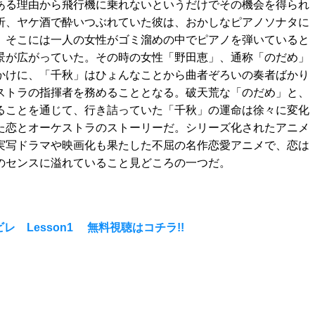
ある理由から飛行機に乗れないというだけでその機会を得られ
折、ヤケ酒で酔いつぶれていた彼は、おかしなピアノソナタに
。そこには一人の女性がゴミ溜めの中でピアノを弾いていると
景が広がっていた。その時の女性「野田恵」、通称「のだめ」
かけに、「千秋」はひょんなことから曲者ぞろいの奏者ばかり
ストラの指揮者を務めることとなる。破天荒な「のだめ」と、
ることを通じて、行き詰っていた「千秋」の運命は徐々に変化
た恋とオーケストラのストーリーだ。シリーズ化されたアニメ
実写ドラマや映画化も果たした不屈の名作恋愛アニメで、恋は
のセンスに溢れていること見どころの一つだ。
 Lesson1 無料視聴はコチラ!!