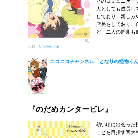
とのコミュニケー
人としても成長し
しており、親しみ
店長をしており、
ど、二人の周囲も
出典：
Amazon.co.jp
ニコニコチャンネル となりの怪物くん
『のだめカンタービレ』
幼い頃に出会った
ことを目指す音大