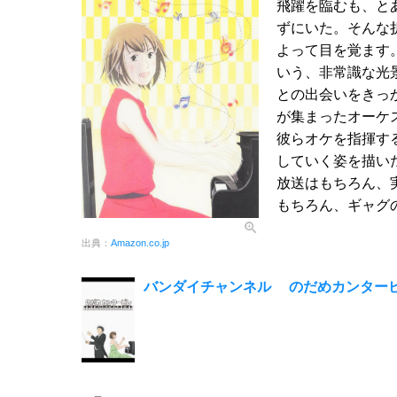
飛躍を臨むも、と
ずにいた。そんな
よって目を覚ます
いう、非常識な光
との出会いをきっ
が集まったオーケ
彼らオケを指揮す
していく姿を描い
放送はもちろん、
もちろん、ギャグ
出典：
Amazon.co.jp
バンダイチャンネル のだめカンタービレ