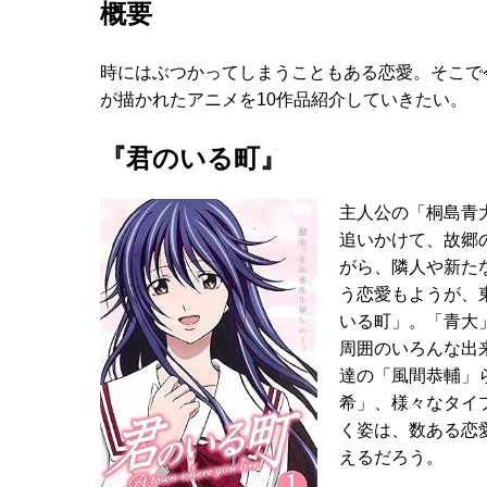
概要
時にはぶつかってしまうこともある恋愛。そこで
が描かれたアニメを10作品紹介していきたい。
『君のいる町』
主人公の「桐島青
追いかけて、故郷
がら、隣人や新た
う恋愛もようが、
いる町」。「青大
周囲のいろんな出
達の「風間恭輔」
希」、様々なタイ
く姿は、数ある恋
えるだろう。