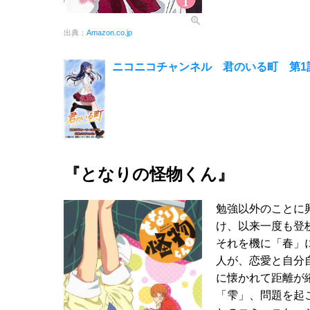
出典：
Amazon.co.jp
ニコニコチャンネル 君のいる町 第1
『となりの怪物くん』
勉強以外のことに
け、以来一度も登
それを機に「春」
人が、恋愛と自分
に懐かれて距離が
「雫」、問題を起