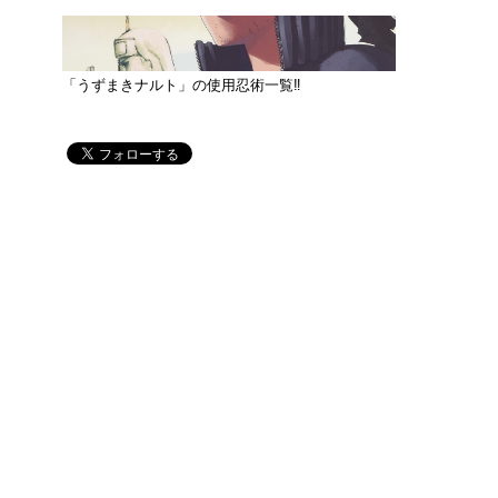
「うずまきナルト」の使用忍術一覧‼