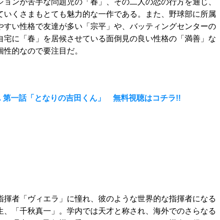
ションが苦手な問題児の「春」、その二人の恋の行方を通じ、
ていくさまもとても魅力的な一作である。また、野球部に所属
やすい性格で友達が多い「宗平」や、バッティングセンターの
自宅に「春」を居候させている面倒見の良い性格の「満善」な
個性的なので要注目だ。
 第一話「となりの吉田くん」 無料視聴はコチラ!!
指揮者「ヴィエラ」に憧れ、彼のような世界的な指揮者になる
生、「千秋真一」。学内では天才と称され、海外でのさらなる