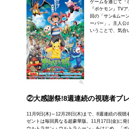
ゲームを通じて『
『ポケモン』TVア
回の「サン&ムー
ーパー」。主人公
いうことで、気合
②大感謝祭!8週連続の視聴者プ
11月9日(木)～12月28日(木)まで、8週連続
ゼントは毎回異なる超豪華版。11月17日(金)に
ウルトラサン・ウルトラムーン」をはじめ、「ポケモ