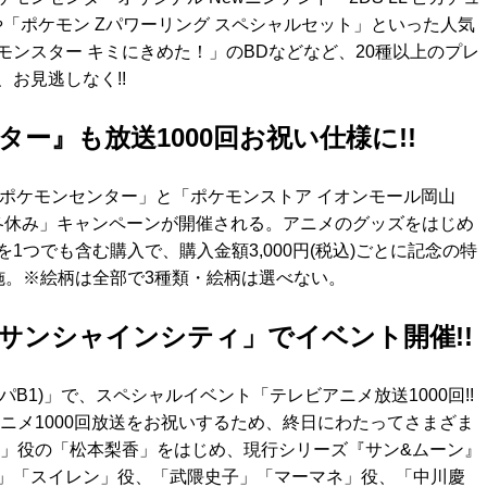
「ポケモン Zパワーリング スペシャルセット」といった人気
ンスター キミにきめた！」のBDなどなど、20種以上のプレ
お見逃しなく!!
ー』も放送1000回お祝い仕様に!!
国の「ポケモンセンター」と「ポケモンストア イオンモール岡山
カ冬休み」キャンペーンが開催される。アニメのグッズをはじめ
つでも含む購入で、購入金額3,000円(税込)ごとに記念の特
施。※絵柄は全部で3種類・絵柄は選べない。
サンシャインシティ」でイベント開催!!
パB1)」で、スペシャルイベント「テレビアニメ放送1000回!!
ニメ1000回放送をお祝いするため、終日にわたってさまざま
シ」役の「松本梨香」をはじめ、現行シリーズ『サン&ムーン』
」「スイレン」役、「武隈史子」「マーマネ」役、「中川慶