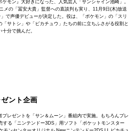
ポケモン』大好きになった、人気芸人「サンシャイン池崎」。
ニメの「冨安大貴」監督への直談判も実り、11月9日(木)放送
ン」で声優デビューが決定した。役は、「ポケモン」の「スリ
の「サトシ」や「ピカチュウ」たちの前に立ちふさがる役割と
い十分で挑んだ。
レゼント企画
の視聴者プレゼントを「サン＆ムーン」番組内で実施。もちろんプレ
発売する「ニンテンドー3DS」用ソフト「ポケットモンスター
ンセンターオリジナル Newニンテンドー2DS LL ピカチュ