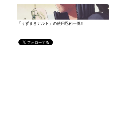
「うずまきナルト」の使用忍術一覧‼