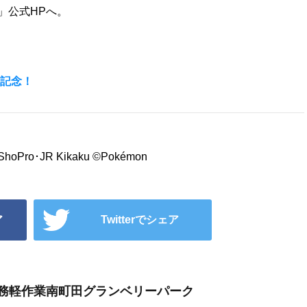
」公式HPへ。
送記念！
ShoPro･JR Kikaku ©Pokémon
ア
Twitterでシェア
K事務軽作業南町田グランベリーパーク