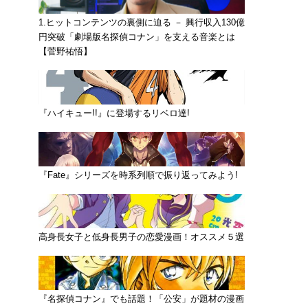
1.ヒットコンテンツの裏側に迫る － 興行収入130億
円突破「劇場版名探偵コナン」を支える音楽とは
【菅野祐悟】
『ハイキュー!!』に登場するリベロ達!
『Fate』シリーズを時系列順で振り返ってみよう!
高身長女子と低身長男子の恋愛漫画！オススメ５選
『名探偵コナン』でも話題！「公安」が題材の漫画