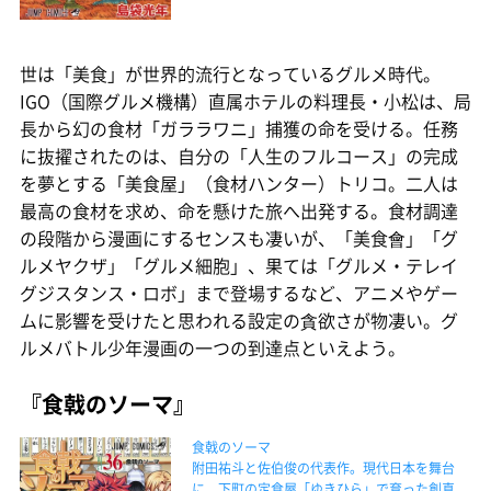
世は「美食」が世界的流行となっているグルメ時代。
IGO（国際グルメ機構）直属ホテルの料理長・小松は、局
長から幻の食材「ガララワニ」捕獲の命を受ける。任務
に抜擢されたのは、自分の「人生のフルコース」の完成
を夢とする「美食屋」（食材ハンター）トリコ。二人は
最高の食材を求め、命を懸けた旅へ出発する。食材調達
の段階から漫画にするセンスも凄いが、「美食會」「グ
ルメヤクザ」「グルメ細胞」、果ては「グルメ・テレイ
グジスタンス・ロボ」まで登場するなど、アニメやゲー
ムに影響を受けたと思われる設定の貪欲さが物凄い。グ
ルメバトル少年漫画の一つの到達点といえよう。
『食戟のソーマ』
食戟のソーマ
附田祐斗と佐伯俊の代表作。現代日本を舞台
に、下町の定食屋「ゆきひら」で育った創真