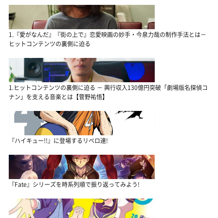
1.『愛がなんだ』『街の上で』恋愛映画の妙手・今泉力哉の制作手法とは－
ヒットコンテンツの裏側に迫る
1.ヒットコンテンツの裏側に迫る － 興行収入130億円突破「劇場版名探偵コ
ナン」を支える音楽とは【菅野祐悟】
『ハイキュー!!』に登場するリベロ達!
『Fate』シリーズを時系列順で振り返ってみよう!