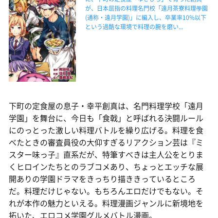
が、日本屈指の料理名門校「遠月茶寮料理學園
(通称・遠月学園)」に編入し、卒業率10%以下
という過酷な環境で料理の腕を磨い...
下町の定食屋の息子・幸平創真は、名門料理学校「遠月
学園」を舞台に、今日も「食戟」と呼ばれる決闘ルール
にのっとった激しい料理バトルを繰り広げる。料理を食
べたときの審査員役の大仰すぎるリアクション芸は『ミ
スター味っ子』直系だが、特筆すべきは主人公をとりま
くヒロインたちとのラブコメあり、ちょっとエッチな展
開ありの学園ドラマをきっちり描ききっているところ
だ。料理だけじゃない。もちろんエロだけでもない。そ
れが本作の魅力といえる。料理漫画ジャンルに新境地を
拓いた、エロコメ学園グルメバトル漫画。