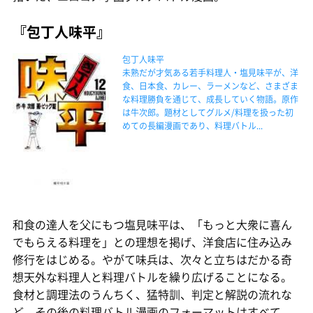
『包丁人味平』
包丁人味平
未熟だが才気ある若手料理人・塩見味平が、洋
食、日本食、カレー、ラーメンなど、さまざま
な料理勝負を通じて、成長していく物語。原作
は牛次郎。題材としてグルメ/料理を扱った初
めての長編漫画であり、料理バトル...
和食の達人を父にもつ塩見味平は、「もっと大衆に喜ん
でもらえる料理を」との理想を掲げ、洋食店に住み込み
修行をはじめる。やがて味兵は、次々と立ちはだかる奇
想天外な料理人と料理バトルを繰り広げることになる。
食材と調理法のうんちく、猛特訓、判定と解説の流れな
ど、その後の料理バトル漫画のフォーマットはすべて