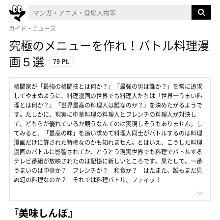
ガイド・ニュース
究極のメニューを作れ！バトル料理漫
画５選
79 Pt.
格闘家が「最強の格闘技とは何か？」「最強の男は誰か？」を常に追求
してやまぬように、料理漫画の世界でも料理人たちは「世界一うまい料
理とは何か？」「世界最高の料理人は誰なのか？」を決めたがるようで
す。たしかに、現実に中華料理の料理人とフレンチの料理人が対決し
て、どちらが優れているか競うなんてのは実現しそうもありません。し
てみると、「最高の味」を追い求めて料理人同士がバトルするのは料理
漫画だけに許された特権なのかも知れません。とはいえ、こうした料理
漫画のバトルに影響されてか、とうとう現実世界でも料理でバトルする
テレビ番組が放映されたのは記憶に新しいところです。果たして、一番
うまいのは中華か？ フレンチか？ 和食か？ はたまた、誰もまだ見
ぬ幻の料理なのか？ それでは料理バトル、ファィッ！
『美味しんぼ』