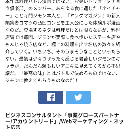
本作は料理バトル漫画ではない。お笑いトリオ「ダチョ
ウ倶楽部」のメンバー、あらゆる食に通じた「ネイチャ
ー」こと寺門ジモン本人と、『ヤングマガジン』の新人
編集者コマツの凸凹コンビを主人公にした体験ルポ漫画
なのだ。登場するネタは料理だけとは限らないが、料理
店編では毎回、ジモンが実際に食べ歩いたステーキ店や
もんじゃ焼き店など、極上の料理を出す名店の数々を紹
介していく。いちいち、そのうまそうなことといったら
ない。最初は少々ウザッたく感じる暑苦しいジモンのキ
ャラが、だんだん頼もしいアニキに見えてくるから不思
議だ。「最高の味」とはバトルで決めるものではない、
ジモンに教えてもらうものなのだ！
ビジネスコンサルタント「事業グロースパートナ
ー/アカウントリード」/Webマーケティング・ネッ
ト広告