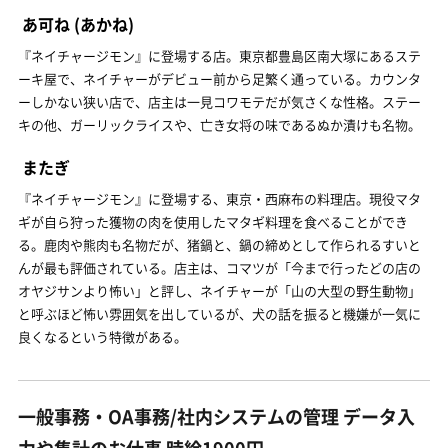
あ可ね
(あかね)
『ネイチャージモン』に登場する店。東京都豊島区南大塚にあるステ
ーキ屋で、ネイチャーがデビュー前から足繁く通っている。カウンタ
ーしかない狭い店で、店主は一見コワモテだが気さくな性格。ステー
キの他、ガーリックライスや、亡き女将の味であるぬか漬けも名物。
またぎ
『ネイチャージモン』に登場する、東京・西麻布の料理店。現役マタ
ギが自ら狩った獲物の肉を使用したマタギ料理を食べることができ
る。鹿肉や熊肉も名物だが、猪鍋と、鍋の締めとして作られるすいと
んが最も評価されている。店主は、コマツが「今まで行ったどの店の
オヤジサンより怖い」と評し、ネイチャーが「山の大型の野生動物」
と呼ぶほど怖い雰囲気を出しているが、犬の話を振ると機嫌が一気に
良くなるという特徴がある。
一般事務・OA事務/社内システムの管理 データ入