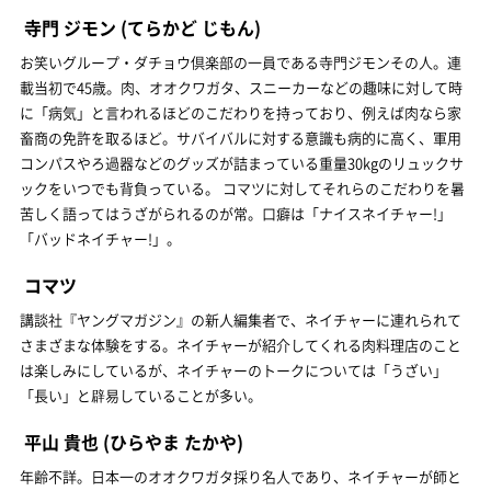
寺門 ジモン
(てらかど じもん)
お笑いグループ・ダチョウ倶楽部の一員である寺門ジモンその人。連
載当初で45歳。肉、オオクワガタ、スニーカーなどの趣味に対して時
に「病気」と言われるほどのこだわりを持っており、例えば肉なら家
畜商の免許を取るほど。サバイバルに対する意識も病的に高く、軍用
コンパスやろ過器などのグッズが詰まっている重量30kgのリュックサ
ックをいつでも背負っている。 コマツに対してそれらのこだわりを暑
苦しく語ってはうざがられるのが常。口癖は「ナイスネイチャー!」
「バッドネイチャー!」。
コマツ
講談社『ヤングマガジン』の新人編集者で、ネイチャーに連れられて
さまざまな体験をする。ネイチャーが紹介してくれる肉料理店のこと
は楽しみにしているが、ネイチャーのトークについては「うざい」
「長い」と辟易していることが多い。
平山 貴也
(ひらやま たかや)
年齢不詳。日本一のオオクワガタ採り名人であり、ネイチャーが師と