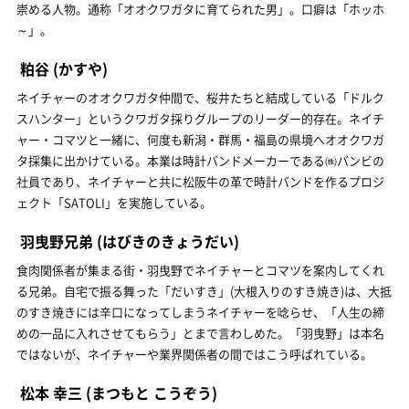
崇める人物。通称「オオクワガタに育てられた男」。口癖は「ホッホ
～」。
粕谷
(かすや)
ネイチャーのオオクワガタ仲間で、桜井たちと結成している「ドルク
スハンター」というクワガタ採りグループのリーダー的存在。ネイチ
ャー・コマツと一緒に、何度も新潟・群馬・福島の県境へオオクワガ
タ採集に出かけている。本業は時計バンドメーカーである㈱バンビの
社員であり、ネイチャーと共に松阪牛の革で時計バンドを作るプロジ
ェクト「SATOLI」を実施している。
羽曳野兄弟
(はびきのきょうだい)
食肉関係者が集まる街・羽曳野でネイチャーとコマツを案内してくれ
る兄弟。自宅で振る舞った「だいすき」(大根入りのすき焼き)は、大抵
のすき焼きには辛口になってしまうネイチャーを唸らせ、「人生の締
めの一品に入れさせてもらう」とまで言わしめた。「羽曳野」は本名
ではないが、ネイチャーや業界関係者の間ではこう呼ばれている。
松本 幸三
(まつもと こうぞう)