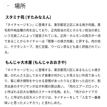
場所
スタミナ苑
(すたみなえん)
『ネイチャージモン』に登場する、東京都足立区にある焼き肉屋。黒
毛和牛純血種の肉を出しており、正肉担当の兄とホルモン担当の弟と
いう兄弟二人によって経営されている。正肉・ホルモンの両方が一流
であることからネイチャーは「関東一の焼き肉屋」と評する。肉の他
に、テグタンスープ、杏仁豆腐、ウーロン茶なども高く評価されてい
る。
もんじゃ大木屋
(もんじゃおおきや)
『ネイチャージモン』に登場する、東京都荒川区にあるもんじゃ焼き
屋。のれんさえ出しておらず倉庫か何かにしか見えない外見であった
り、客に掃き掃除をやらせる習慣があったりなど変わった店だが、割
烹出身のオヤジサンが出す料理の質は高い。「肉のエアーズロック」
と呼ばれる巨大な塊肉のステーキが名物。また、「肉汁のナイアガ
ラ」と呼ばれる巨大メンチカツは、ネイチャーをして「人生で一番美
味いと思ったメンチカツ」と言わしめた。