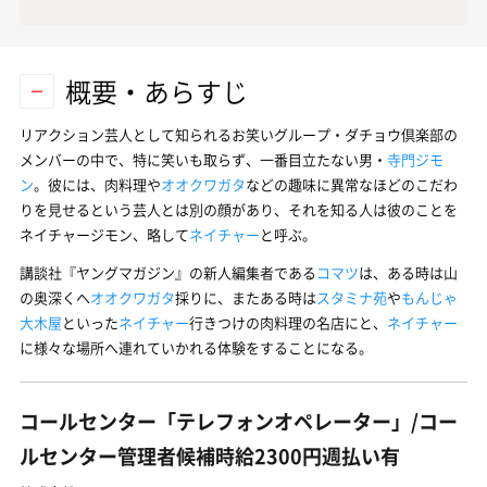
概要・あらすじ
リアクション芸人として知られるお笑いグループ・ダチョウ倶楽部の
メンバーの中で、特に笑いも取らず、一番目立たない男・
寺門ジモ
ン
。彼には、肉料理や
オオクワガタ
などの趣味に異常なほどのこだわ
りを見せるという芸人とは別の顔があり、それを知る人は彼のことを
ネイチャージモン、略して
ネイチャー
と呼ぶ。
講談社『ヤングマガジン』の新人編集者である
コマツ
は、ある時は山
の奥深くへ
オオクワガタ
採りに、またある時は
スタミナ苑
や
もんじゃ
大木屋
といった
ネイチャー
行きつけの肉料理の名店にと、
ネイチャー
に様々な場所へ連れていかれる体験をすることになる。
コールセンター「テレフォンオペレーター」/コー
ルセンター管理者候補時給2300円週払い有