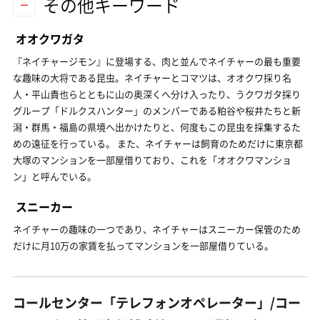
その他キーワード
オオクワガタ
『ネイチャージモン』に登場する、肉と並んでネイチャーの最も重要
な趣味の大将である昆虫。ネイチャーとコマツは、オオクワ採り名
人・平山貴也らとともに山の奥深くへ分け入ったり、うクワガタ採り
グループ「ドルクスハンター」のメンバーである粕谷や桜井たちと新
潟・群馬・福島の県境へ出かけたりと、何度もこの昆虫を採集するた
めの遠征を行っている。 また、ネイチャーは飼育のためだけに東京都
大塚のマンションを一部屋借りており、これを「オオクワマンショ
ン」と呼んでいる。
スニーカー
ネイチャーの趣味の一つであり、ネイチャーはスニーカー保管のため
だけに月10万の家賃を払ってマンションを一部屋借りている。
コールセンター「テレフォンオペレーター」/コー